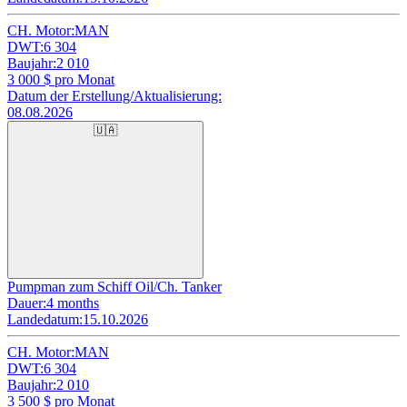
CH. Motor:
MAN
DWT:
6 304
Baujahr:
2 010
3 000
$ pro Monat
Datum der Erstellung/Aktualisierung:
08.08.2026
🇺🇦
Pumpman zum Schiff Oil/Ch. Tanker
Dauer:
4 months
Landedatum:
15.10.2026
CH. Motor:
MAN
DWT:
6 304
Baujahr:
2 010
3 500
$ pro Monat