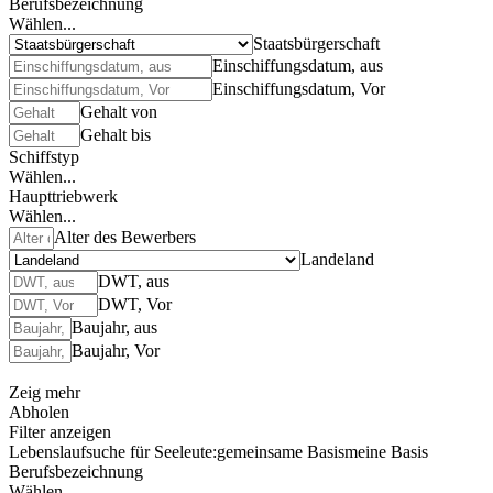
Berufsbezeichnung
Wählen...
Staatsbürgerschaft
Einschiffungsdatum, aus
Einschiffungsdatum, Vor
Gehalt von
Gehalt bis
Schiffstyp
Wählen...
Haupttriebwerk
Wählen...
Alter des Bewerbers
Landeland
DWT, aus
DWT, Vor
Baujahr, aus
Baujahr, Vor
Zeig mehr
Abholen
Filter anzeigen
Lebenslaufsuche für Seeleute:
gemeinsame Basis
meine Basis
Berufsbezeichnung
Wählen...