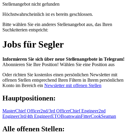
Stellenangebot nicht gefunden
Höchstwahrscheinlich ist es bereits geschlossen.
Bitte wählen Sie ein anderes Stellenangebot aus, das Ihren
Suchkriterien entspricht:
Jobs für Segler
Informieren Sie sich über neue Stellenangebote in Telegram!
Abonnieren Sie Ihre Position!
Wählen Sie eine Position aus
Oder richten Sie kostenlos einen persönlichen Newsletter mit
offenen Stellen entsprechend Ihren Filtern in Ihrem persönlichen
Konto im Bereich ein
Newsletter mit offenen Stellen
Hauptpositionen:
Master
Chief Officer
2nd/3rd Officer
Chief Engineer
2nd
Engineer
3rd/4th Engineer
ETO
Boatswain
Fitter
Cook
Seaman
Alle offenen Stellen: