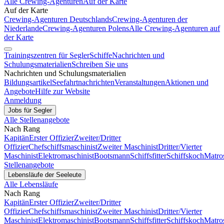
Alle Crewing-Agenturen
Auf der Karte
Auf der Karte
Crewing-Agenturen Deutschlands
Crewing-Agenturen der
Niederlande
Crewing-Agenturen Polens
Alle Crewing-Agenturen auf
der Karte
Trainingszentren für Segler
Schiffe
Nachrichten und
Schulungsmaterialien
Schreiben Sie uns
Nachrichten und Schulungsmaterialien
Bildungsartikel
Seefahrtnachrichten
Veranstaltungen
Aktionen und
Angebote
Hilfe zur Website
Anmeldung
Jobs für Segler
Alle Stellenangebote
Nach Rang
Kapitän
Erster Offizier
Zweiter/Dritter
Offizier
Chefschiffsmaschinist
Zweiter Maschinist
Dritter/Vierter
Maschinist
Elektromaschinist
Bootsmann
Schiffsfitter
Schiffskoch
Matro
Stellenangebote
Lebensläufe der Seeleute
Alle Lebensläufe
Nach Rang
Kapitän
Erster Offizier
Zweiter/Dritter
Offizier
Chefschiffsmaschinist
Zweiter Maschinist
Dritter/Vierter
Maschinist
Elektromaschinist
Bootsmann
Schiffsfitter
Schiffskoch
Matro