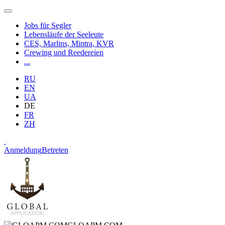
Jobs für Segler
Lebensläufe der Seeleute
CES, Marlins, Mintra, KVR
Crewing und Reedereien
...
RU
EN
UA
DE
FR
ZH
Anmeldung
Betreten