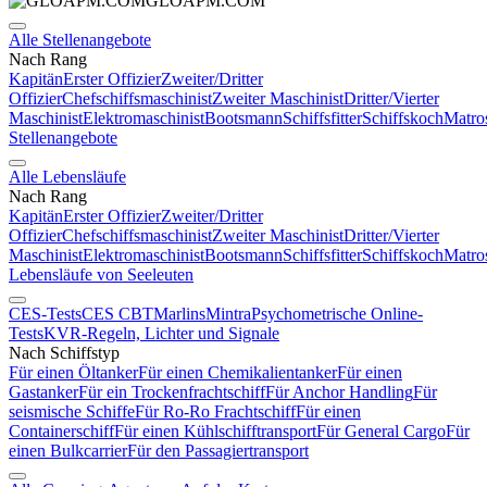
GLOAPM.COM
Alle Stellenangebote
Nach Rang
Kapitän
Erster Offizier
Zweiter/Dritter
Offizier
Chefschiffsmaschinist
Zweiter Maschinist
Dritter/Vierter
Maschinist
Elektromaschinist
Bootsmann
Schiffsfitter
Schiffskoch
Matro
Stellenangebote
Alle Lebensläufe
Nach Rang
Kapitän
Erster Offizier
Zweiter/Dritter
Offizier
Chefschiffsmaschinist
Zweiter Maschinist
Dritter/Vierter
Maschinist
Elektromaschinist
Bootsmann
Schiffsfitter
Schiffskoch
Matro
Lebensläufe von Seeleuten
CES-Tests
CES CBT
Marlins
Mintra
Psychometrische Online-
Tests
KVR-Regeln, Lichter und Signale
Nach Schiffstyp
Für einen Öltanker
Für einen Chemikalientanker
Für einen
Gastanker
Für ein Trockenfrachtschiff
Für Anchor Handling
Für
seismische Schiffe
Für Ro-Ro Frachtschiff
Für einen
Containerschiff
Für einen Kühlschifftransport
Für General Cargo
Für
einen Bulkcarrier
Für den Passagiertransport