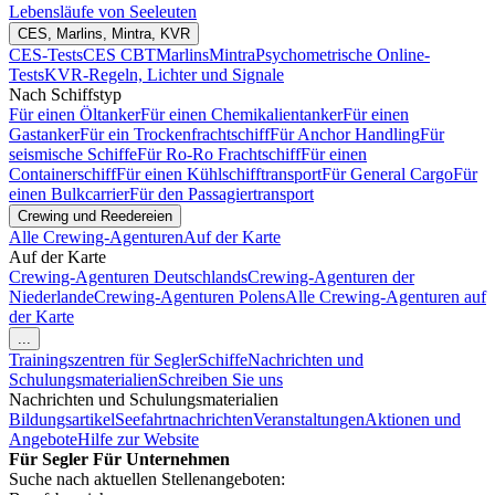
Lebensläufe von Seeleuten
CES, Marlins, Mintra, KVR
CES-Tests
CES CBT
Marlins
Mintra
Psychometrische Online-
Tests
KVR-Regeln, Lichter und Signale
Nach Schiffstyp
Für einen Öltanker
Für einen Chemikalientanker
Für einen
Gastanker
Für ein Trockenfrachtschiff
Für Anchor Handling
Für
seismische Schiffe
Für Ro-Ro Frachtschiff
Für einen
Containerschiff
Für einen Kühlschifftransport
Für General Cargo
Für
einen Bulkcarrier
Für den Passagiertransport
Crewing und Reedereien
Alle Crewing-Agenturen
Auf der Karte
Auf der Karte
Crewing-Agenturen Deutschlands
Crewing-Agenturen der
Niederlande
Crewing-Agenturen Polens
Alle Crewing-Agenturen auf
der Karte
...
Trainingszentren für Segler
Schiffe
Nachrichten und
Schulungsmaterialien
Schreiben Sie uns
Nachrichten und Schulungsmaterialien
Bildungsartikel
Seefahrtnachrichten
Veranstaltungen
Aktionen und
Angebote
Hilfe zur Website
Für Segler
Für Unternehmen
Suche nach aktuellen Stellenangeboten: