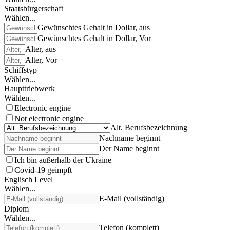
Staatsbürgerschaft
Wählen...
Gewünschtes Gehalt in Dollar, aus
Gewünschtes Gehalt in Dollar, Vor
Alter, aus
Alter, Vor
Schiffstyp
Wählen...
Haupttriebwerk
Wählen...
Electronic engine
Not electronic engine
Alt. Berufsbezeichnung
Nachname beginnt
Der Name beginnt
Ich bin außerhalb der Ukraine
Covid-19 geimpft
Englisch Level
Wählen...
E-Mail (vollständig)
Diplom
Wählen...
Telefon (komplett)