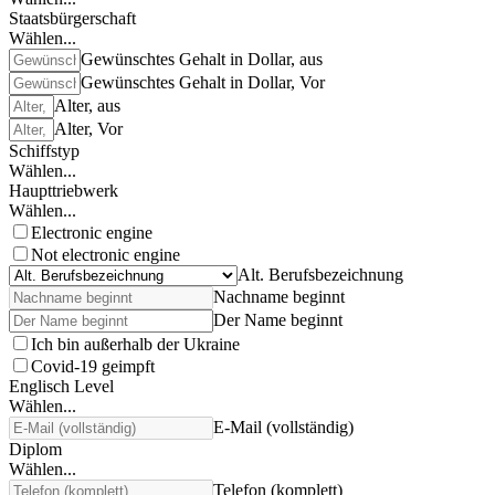
Staatsbürgerschaft
Wählen...
Gewünschtes Gehalt in Dollar, aus
Gewünschtes Gehalt in Dollar, Vor
Alter, aus
Alter, Vor
Schiffstyp
Wählen...
Haupttriebwerk
Wählen...
Electronic engine
Not electronic engine
Alt. Berufsbezeichnung
Nachname beginnt
Der Name beginnt
Ich bin außerhalb der Ukraine
Covid-19 geimpft
Englisch Level
Wählen...
E-Mail (vollständig)
Diplom
Wählen...
Telefon (komplett)