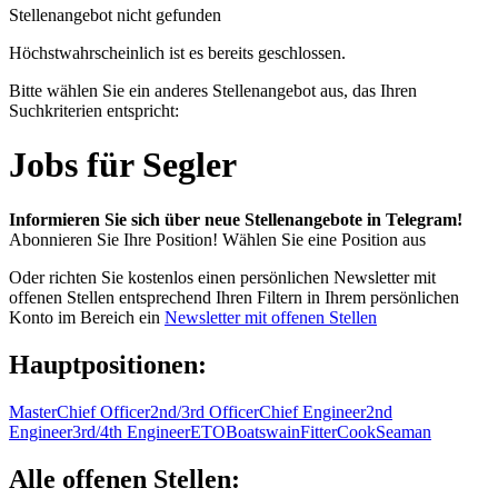
Stellenangebot nicht gefunden
Höchstwahrscheinlich ist es bereits geschlossen.
Bitte wählen Sie ein anderes Stellenangebot aus, das Ihren
Suchkriterien entspricht:
Jobs für Segler
Informieren Sie sich über neue Stellenangebote in Telegram!
Abonnieren Sie Ihre Position!
Wählen Sie eine Position aus
Oder richten Sie kostenlos einen persönlichen Newsletter mit
offenen Stellen entsprechend Ihren Filtern in Ihrem persönlichen
Konto im Bereich ein
Newsletter mit offenen Stellen
Hauptpositionen:
Master
Chief Officer
2nd/3rd Officer
Chief Engineer
2nd
Engineer
3rd/4th Engineer
ETO
Boatswain
Fitter
Cook
Seaman
Alle offenen Stellen: