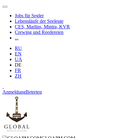
Jobs für Segler
Lebensläufe der Seeleute
CES, Marlins, Mintra, KVR
Crewing und Reedereien
...
RU
EN
UA
DE
FR
ZH
Anmeldung
Betreten