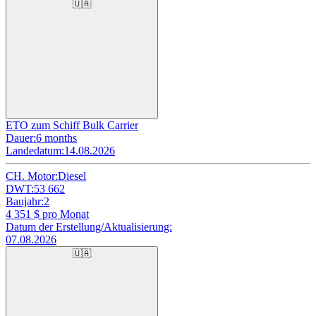
🇺🇦
ETO zum Schiff Bulk Carrier
Dauer:
6 months
Landedatum:
14.08.2026
CH. Motor:
Diesel
DWT:
53 662
Baujahr:
2
4 351
$ pro Monat
Datum der Erstellung/Aktualisierung:
07.08.2026
🇺🇦