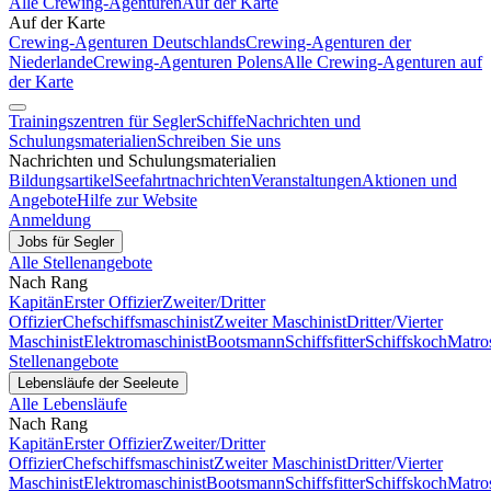
Alle Crewing-Agenturen
Auf der Karte
Auf der Karte
Crewing-Agenturen Deutschlands
Crewing-Agenturen der
Niederlande
Crewing-Agenturen Polens
Alle Crewing-Agenturen auf
der Karte
Trainingszentren für Segler
Schiffe
Nachrichten und
Schulungsmaterialien
Schreiben Sie uns
Nachrichten und Schulungsmaterialien
Bildungsartikel
Seefahrtnachrichten
Veranstaltungen
Aktionen und
Angebote
Hilfe zur Website
Anmeldung
Jobs für Segler
Alle Stellenangebote
Nach Rang
Kapitän
Erster Offizier
Zweiter/Dritter
Offizier
Chefschiffsmaschinist
Zweiter Maschinist
Dritter/Vierter
Maschinist
Elektromaschinist
Bootsmann
Schiffsfitter
Schiffskoch
Matro
Stellenangebote
Lebensläufe der Seeleute
Alle Lebensläufe
Nach Rang
Kapitän
Erster Offizier
Zweiter/Dritter
Offizier
Chefschiffsmaschinist
Zweiter Maschinist
Dritter/Vierter
Maschinist
Elektromaschinist
Bootsmann
Schiffsfitter
Schiffskoch
Matro