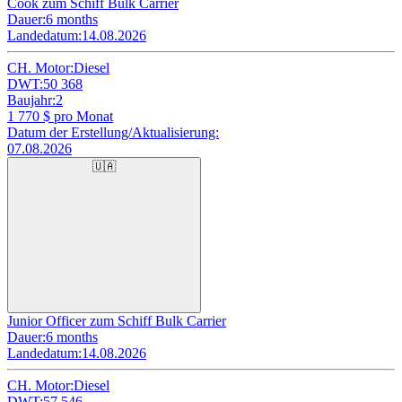
Cook zum Schiff Bulk Carrier
Dauer:
6 months
Landedatum:
14.08.2026
CH. Motor:
Diesel
DWT:
50 368
Baujahr:
2
1 770
$ pro Monat
Datum der Erstellung/Aktualisierung:
07.08.2026
🇺🇦
Junior Officer zum Schiff Bulk Carrier
Dauer:
6 months
Landedatum:
14.08.2026
CH. Motor:
Diesel
DWT:
57 546