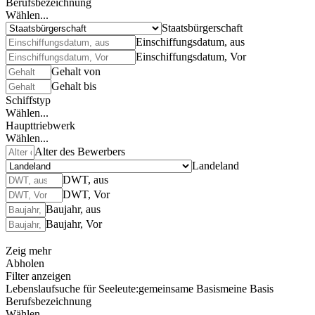
Berufsbezeichnung
Wählen...
Staatsbürgerschaft
Einschiffungsdatum, aus
Einschiffungsdatum, Vor
Gehalt von
Gehalt bis
Schiffstyp
Wählen...
Haupttriebwerk
Wählen...
Alter des Bewerbers
Landeland
DWT, aus
DWT, Vor
Baujahr, aus
Baujahr, Vor
Zeig mehr
Abholen
Filter anzeigen
Lebenslaufsuche für Seeleute:
gemeinsame Basis
meine Basis
Berufsbezeichnung
Wählen...