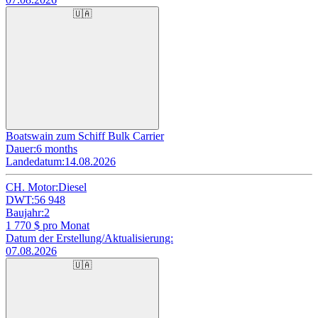
🇺🇦
Boatswain zum Schiff Bulk Carrier
Dauer:
6 months
Landedatum:
14.08.2026
CH. Motor:
Diesel
DWT:
56 948
Baujahr:
2
1 770
$ pro Monat
Datum der Erstellung/Aktualisierung:
07.08.2026
🇺🇦