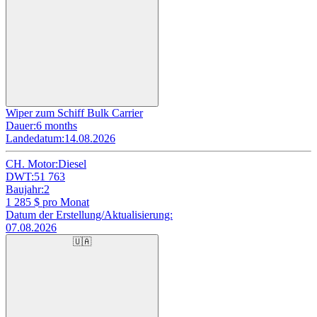
Wiper zum Schiff Bulk Carrier
Dauer:
6 months
Landedatum:
14.08.2026
CH. Motor:
Diesel
DWT:
51 763
Baujahr:
2
1 285
$ pro Monat
Datum der Erstellung/Aktualisierung:
07.08.2026
🇺🇦