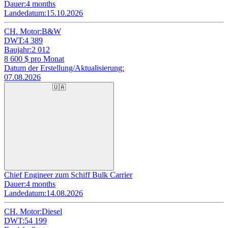
Dauer:
4 months
Landedatum:
15.10.2026
CH. Motor:
B&W
DWT:
4 389
Baujahr:
2 012
8 600
$ pro Monat
Datum der Erstellung/Aktualisierung:
07.08.2026
🇺🇦
Chief Engineer zum Schiff Bulk Carrier
Dauer:
4 months
Landedatum:
14.08.2026
CH. Motor:
Diesel
DWT:
54 199