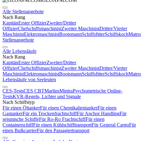
GLOAPM.COM
Alle Stellenangebote
Nach Rang
Kapitän
Erster Offizier
Zweiter/Dritter
Offizier
Chefschiffsmaschinist
Zweiter Maschinist
Dritter/Vierter
Maschinist
Elektromaschinist
Bootsmann
Schiffsfitter
Schiffskoch
Matro
Stellenangebote
Alle Lebensläufe
Nach Rang
Kapitän
Erster Offizier
Zweiter/Dritter
Offizier
Chefschiffsmaschinist
Zweiter Maschinist
Dritter/Vierter
Maschinist
Elektromaschinist
Bootsmann
Schiffsfitter
Schiffskoch
Matro
Lebensläufe von Seeleuten
CES-Tests
CES CBT
Marlins
Mintra
Psychometrische Online-
Tests
KVR-Regeln, Lichter und Signale
Nach Schiffstyp
Für einen Öltanker
Für einen Chemikalientanker
Für einen
Gastanker
Für ein Trockenfrachtschiff
Für Anchor Handling
Für
seismische Schiffe
Für Ro-Ro Frachtschiff
Für einen
Containerschiff
Für einen Kühlschifftransport
Für General Cargo
Für
einen Bulkcarrier
Für den Passagiertransport