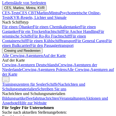
Lebensläufe von Seeleuten
CES, Marlins, Mintra, KVR
CES-Tests
CES CBT
Marlins
Mintra
Psychometrische Online-
Tests
KVR-Regeln, Lichter und Signale
Nach Schiffstyp
Für einen Öltanker
Für einen Chemikalientanker
Für einen
Gastanker
Für ein Trockenfrachtschiff
Für Anchor Handling
Für
seismische Schiffe
Für Ro-Ro Frachtschiff
Für einen
Containerschiff
Für einen Kühlschifftransport
Für General Cargo
Für
einen Bulkcarrier
Für den Passagiertransport
Crewing und Reedereien
Alle Crewing-Agenturen
Auf der Karte
Auf der Karte
Crewing-Agenturen Deutschlands
Crewing-Agenturen der
Niederlande
Crewing-Agenturen Polens
Alle Crewing-Agenturen auf
der Karte
...
Trainingszentren für Segler
Schiffe
Nachrichten und
Schulungsmaterialien
Schreiben Sie uns
Nachrichten und Schulungsmaterialien
Bildungsartikel
Seefahrtnachrichten
Veranstaltungen
Aktionen und
Angebote
Hilfe zur Website
Für Segler
Für Unternehmen
Suche nach aktuellen Stellenangeboten: