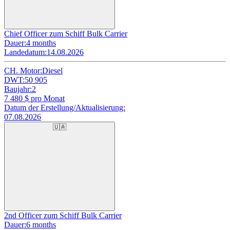
Chief Officer zum Schiff Bulk Carrier
Dauer:
4 months
Landedatum:
14.08.2026
CH. Motor:
Diesel
DWT:
50 905
Baujahr:
2
7 480
$ pro Monat
Datum der Erstellung/Aktualisierung:
07.08.2026
🇺🇦
2nd Officer zum Schiff Bulk Carrier
Dauer:
6 months