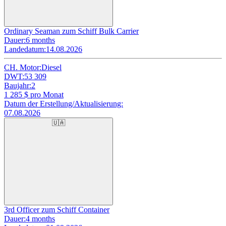
Ordinary Seaman zum Schiff Bulk Carrier
Dauer:
6 months
Landedatum:
14.08.2026
CH. Motor:
Diesel
DWT:
53 309
Baujahr:
2
1 285
$ pro Monat
Datum der Erstellung/Aktualisierung:
07.08.2026
🇺🇦
3rd Officer zum Schiff Container
Dauer:
4 months