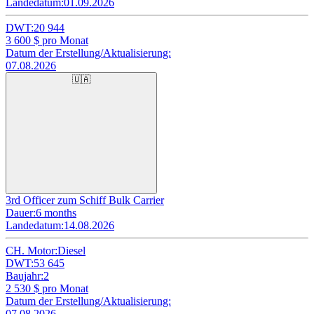
Landedatum:
01.09.2026
DWT:
20 944
3 600
$ pro Monat
Datum der Erstellung/Aktualisierung:
07.08.2026
🇺🇦
3rd Officer zum Schiff Bulk Carrier
Dauer:
6 months
Landedatum:
14.08.2026
CH. Motor:
Diesel
DWT:
53 645
Baujahr:
2
2 530
$ pro Monat
Datum der Erstellung/Aktualisierung:
07.08.2026