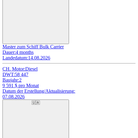
Master zum Schiff Bulk Carrier
Dauer:
4 months
Landedatum:
14.08.2026
CH. Motor:
Diesel
DWT:
58 447
Baujahr:
2
9 591
$ pro Monat
Datum der Erstellung/Aktualisierung:
07.08.2026
🇺🇦