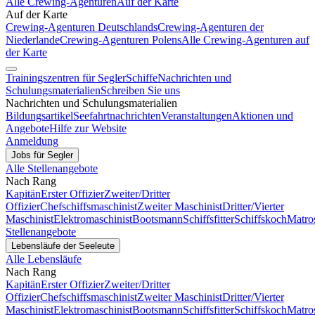
Alle Crewing-Agenturen
Auf der Karte
Auf der Karte
Crewing-Agenturen Deutschlands
Crewing-Agenturen der
Niederlande
Crewing-Agenturen Polens
Alle Crewing-Agenturen auf
der Karte
Trainingszentren für Segler
Schiffe
Nachrichten und
Schulungsmaterialien
Schreiben Sie uns
Nachrichten und Schulungsmaterialien
Bildungsartikel
Seefahrtnachrichten
Veranstaltungen
Aktionen und
Angebote
Hilfe zur Website
Anmeldung
Jobs für Segler
Alle Stellenangebote
Nach Rang
Kapitän
Erster Offizier
Zweiter/Dritter
Offizier
Chefschiffsmaschinist
Zweiter Maschinist
Dritter/Vierter
Maschinist
Elektromaschinist
Bootsmann
Schiffsfitter
Schiffskoch
Matro
Stellenangebote
Lebensläufe der Seeleute
Alle Lebensläufe
Nach Rang
Kapitän
Erster Offizier
Zweiter/Dritter
Offizier
Chefschiffsmaschinist
Zweiter Maschinist
Dritter/Vierter
Maschinist
Elektromaschinist
Bootsmann
Schiffsfitter
Schiffskoch
Matro