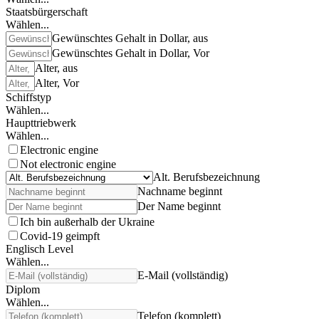
Staatsbürgerschaft
Wählen...
Gewünschtes Gehalt in Dollar, aus
Gewünschtes Gehalt in Dollar, Vor
Alter, aus
Alter, Vor
Schiffstyp
Wählen...
Haupttriebwerk
Wählen...
Electronic engine
Not electronic engine
Alt. Berufsbezeichnung
Nachname beginnt
Der Name beginnt
Ich bin außerhalb der Ukraine
Covid-19 geimpft
Englisch Level
Wählen...
E-Mail (vollständig)
Diplom
Wählen...
Telefon (komplett)