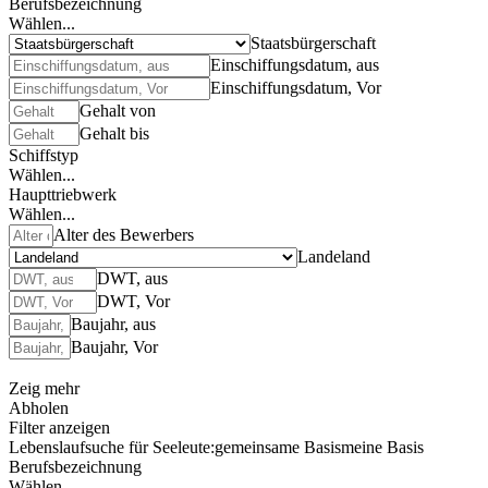
Berufsbezeichnung
Wählen...
Staatsbürgerschaft
Einschiffungsdatum, aus
Einschiffungsdatum, Vor
Gehalt von
Gehalt bis
Schiffstyp
Wählen...
Haupttriebwerk
Wählen...
Alter des Bewerbers
Landeland
DWT, aus
DWT, Vor
Baujahr, aus
Baujahr, Vor
Zeig mehr
Abholen
Filter anzeigen
Lebenslaufsuche für Seeleute:
gemeinsame Basis
meine Basis
Berufsbezeichnung
Wählen...