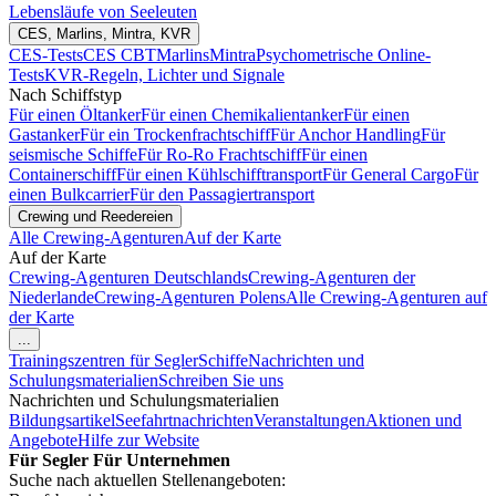
Lebensläufe von Seeleuten
CES, Marlins, Mintra, KVR
CES-Tests
CES CBT
Marlins
Mintra
Psychometrische Online-
Tests
KVR-Regeln, Lichter und Signale
Nach Schiffstyp
Für einen Öltanker
Für einen Chemikalientanker
Für einen
Gastanker
Für ein Trockenfrachtschiff
Für Anchor Handling
Für
seismische Schiffe
Für Ro-Ro Frachtschiff
Für einen
Containerschiff
Für einen Kühlschifftransport
Für General Cargo
Für
einen Bulkcarrier
Für den Passagiertransport
Crewing und Reedereien
Alle Crewing-Agenturen
Auf der Karte
Auf der Karte
Crewing-Agenturen Deutschlands
Crewing-Agenturen der
Niederlande
Crewing-Agenturen Polens
Alle Crewing-Agenturen auf
der Karte
...
Trainingszentren für Segler
Schiffe
Nachrichten und
Schulungsmaterialien
Schreiben Sie uns
Nachrichten und Schulungsmaterialien
Bildungsartikel
Seefahrtnachrichten
Veranstaltungen
Aktionen und
Angebote
Hilfe zur Website
Für Segler
Für Unternehmen
Suche nach aktuellen Stellenangeboten: