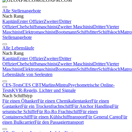
GLOAPM.COM
Alle Stellenangebote
Nach Rang
Kapitän
Erster Offizier
Zweiter/Dritter
Offizier
Chefschiffsmaschinist
Zweiter Maschinist
Dritter/Vierter
Maschinist
Elektromaschinist
Bootsmann
Schiffsfitter
Schiffskoch
Matro
Stellenangebote
Alle Lebensläufe
Nach Rang
Kapitän
Erster Offizier
Zweiter/Dritter
Offizier
Chefschiffsmaschinist
Zweiter Maschinist
Dritter/Vierter
Maschinist
Elektromaschinist
Bootsmann
Schiffsfitter
Schiffskoch
Matro
Lebensläufe von Seeleuten
CES-Tests
CES CBT
Marlins
Mintra
Psychometrische Online-
Tests
KVR-Regeln, Lichter und Signale
Nach Schiffstyp
Für einen Öltanker
Für einen Chemikalientanker
Für einen
Gastanker
Für ein Trockenfrachtschiff
Für Anchor Handling
Für
seismische Schiffe
Für Ro-Ro Frachtschiff
Für einen
Containerschiff
Für einen Kühlschifftransport
Für General Cargo
Für
einen Bulkcarrier
Für den Passagiertransport