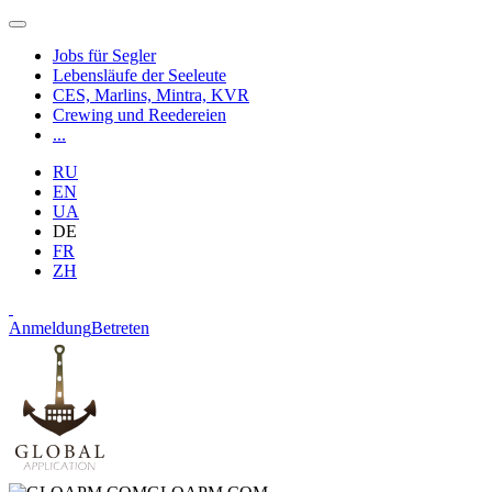
Jobs für Segler
Lebensläufe der Seeleute
CES, Marlins, Mintra, KVR
Crewing und Reedereien
...
RU
EN
UA
DE
FR
ZH
Anmeldung
Betreten