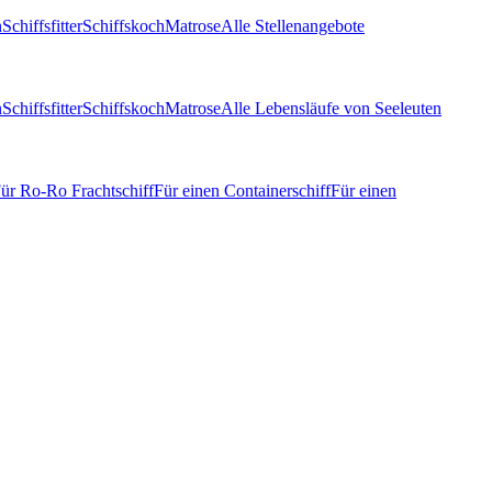
n
Schiffsfitter
Schiffskoch
Matrose
Alle Stellenangebote
n
Schiffsfitter
Schiffskoch
Matrose
Alle Lebensläufe von Seeleuten
ür Ro-Ro Frachtschiff
Für einen Containerschiff
Für einen