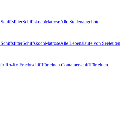
n
Schiffsfitter
Schiffskoch
Matrose
Alle Stellenangebote
n
Schiffsfitter
Schiffskoch
Matrose
Alle Lebensläufe von Seeleuten
ür Ro-Ro Frachtschiff
Für einen Containerschiff
Für einen