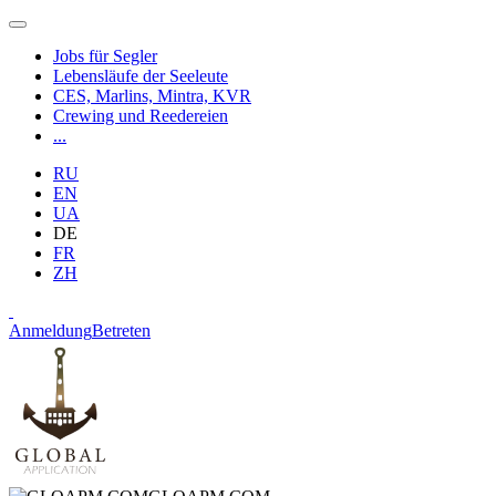
Jobs für Segler
Lebensläufe der Seeleute
CES, Marlins, Mintra, KVR
Crewing und Reedereien
...
RU
EN
UA
DE
FR
ZH
Anmeldung
Betreten