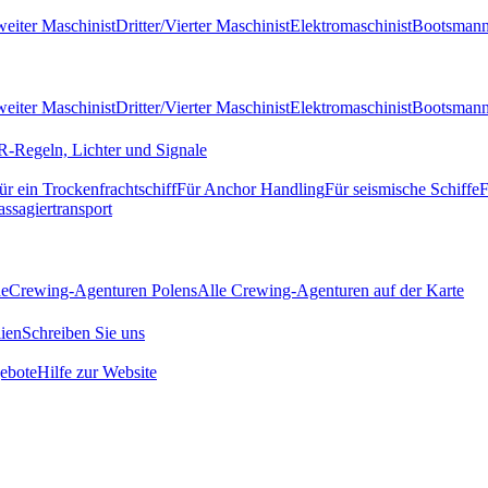
eiter Maschinist
Dritter/Vierter Maschinist
Elektromaschinist
Bootsman
eiter Maschinist
Dritter/Vierter Maschinist
Elektromaschinist
Bootsman
-Regeln, Lichter und Signale
ür ein Trockenfrachtschiff
Für Anchor Handling
Für seismische Schiffe
F
assagiertransport
de
Crewing-Agenturen Polens
Alle Crewing-Agenturen auf der Karte
ien
Schreiben Sie uns
ebote
Hilfe zur Website