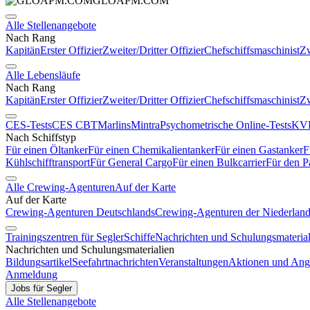
GLOAPM.COM
Alle Stellenangebote
Nach Rang
Kapitän
Erster Offizier
Zweiter/Dritter Offizier
Chefschiffsmaschinist
Zw
Alle Lebensläufe
Nach Rang
Kapitän
Erster Offizier
Zweiter/Dritter Offizier
Chefschiffsmaschinist
Zw
CES-Tests
CES CBT
Marlins
Mintra
Psychometrische Online-Tests
KVR
Nach Schiffstyp
Für einen Öltanker
Für einen Chemikalientanker
Für einen Gastanker
F
Kühlschifftransport
Für General Cargo
Für einen Bulkcarrier
Für den P
Alle Crewing-Agenturen
Auf der Karte
Auf der Karte
Crewing-Agenturen Deutschlands
Crewing-Agenturen der Niederlan
Trainingszentren für Segler
Schiffe
Nachrichten und Schulungsmaterial
Nachrichten und Schulungsmaterialien
Bildungsartikel
Seefahrtnachrichten
Veranstaltungen
Aktionen und Ang
Anmeldung
Jobs für Segler
Alle Stellenangebote