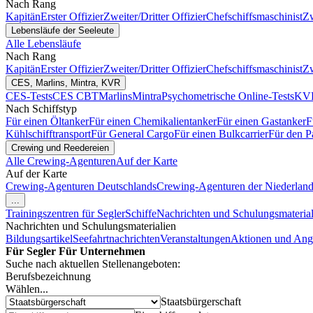
Nach Rang
Kapitän
Erster Offizier
Zweiter/Dritter Offizier
Chefschiffsmaschinist
Zw
Lebensläufe der Seeleute
Alle Lebensläufe
Nach Rang
Kapitän
Erster Offizier
Zweiter/Dritter Offizier
Chefschiffsmaschinist
Zw
CES, Marlins, Mintra, KVR
CES-Tests
CES CBT
Marlins
Mintra
Psychometrische Online-Tests
KVR
Nach Schiffstyp
Für einen Öltanker
Für einen Chemikalientanker
Für einen Gastanker
F
Kühlschifftransport
Für General Cargo
Für einen Bulkcarrier
Für den P
Crewing und Reedereien
Alle Crewing-Agenturen
Auf der Karte
Auf der Karte
Crewing-Agenturen Deutschlands
Crewing-Agenturen der Niederlan
...
Trainingszentren für Segler
Schiffe
Nachrichten und Schulungsmaterial
Nachrichten und Schulungsmaterialien
Bildungsartikel
Seefahrtnachrichten
Veranstaltungen
Aktionen und Ang
Für Segler
Für Unternehmen
Suche nach aktuellen Stellenangeboten:
Berufsbezeichnung
Wählen...
Staatsbürgerschaft