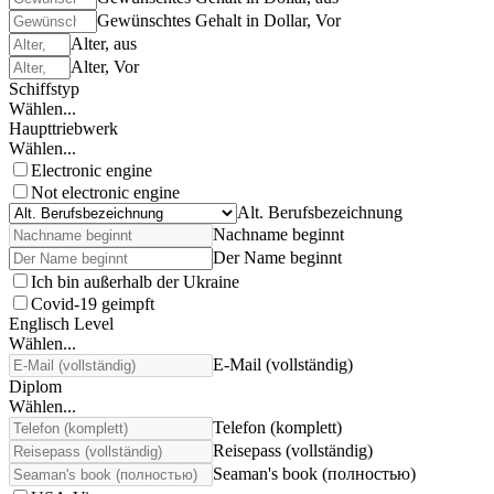
Gewünschtes Gehalt in Dollar, Vor
Alter, aus
Alter, Vor
Schiffstyp
Wählen...
Haupttriebwerk
Wählen...
Electronic engine
Not electronic engine
Alt. Berufsbezeichnung
Nachname beginnt
Der Name beginnt
Ich bin außerhalb der Ukraine
Covid-19 geimpft
Englisch Level
Wählen...
E-Mail (vollständig)
Diplom
Wählen...
Telefon (komplett)
Reisepass (vollständig)
Seaman's book (полностью)