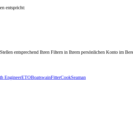
en entspricht:
 Stellen entsprechend Ihren Filtern in Ihrem persönlichen Konto im Ber
th Engineer
ETO
Boatswain
Fitter
Cook
Seaman