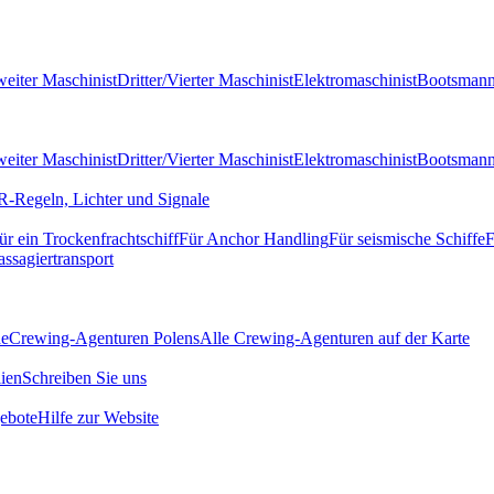
eiter Maschinist
Dritter/Vierter Maschinist
Elektromaschinist
Bootsman
eiter Maschinist
Dritter/Vierter Maschinist
Elektromaschinist
Bootsman
-Regeln, Lichter und Signale
ür ein Trockenfrachtschiff
Für Anchor Handling
Für seismische Schiffe
F
assagiertransport
de
Crewing-Agenturen Polens
Alle Crewing-Agenturen auf der Karte
ien
Schreiben Sie uns
ebote
Hilfe zur Website