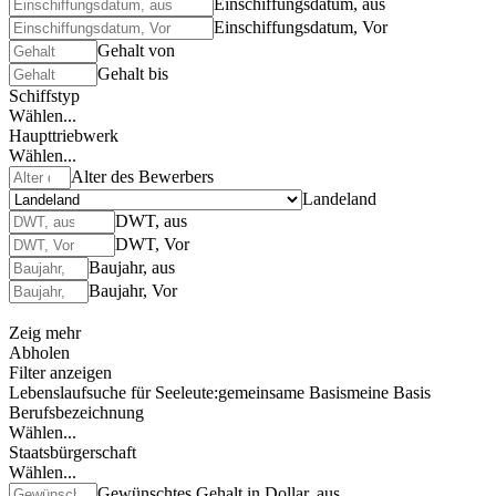
Einschiffungsdatum, aus
Einschiffungsdatum, Vor
Gehalt von
Gehalt bis
Schiffstyp
Wählen...
Haupttriebwerk
Wählen...
Alter des Bewerbers
Landeland
DWT, aus
DWT, Vor
Baujahr, aus
Baujahr, Vor
Zeig mehr
Abholen
Filter anzeigen
Lebenslaufsuche für Seeleute:
gemeinsame Basis
meine Basis
Berufsbezeichnung
Wählen...
Staatsbürgerschaft
Wählen...
Gewünschtes Gehalt in Dollar, aus