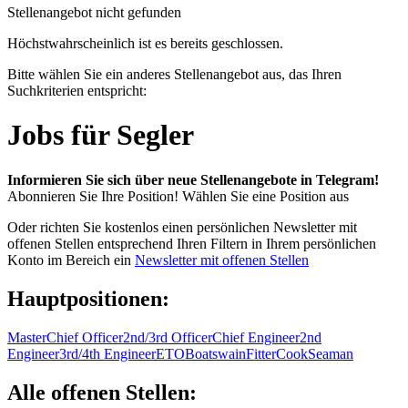
Stellenangebot nicht gefunden
Höchstwahrscheinlich ist es bereits geschlossen.
Bitte wählen Sie ein anderes Stellenangebot aus, das Ihren
Suchkriterien entspricht:
Jobs für Segler
Informieren Sie sich über neue Stellenangebote in Telegram!
Abonnieren Sie Ihre Position!
Wählen Sie eine Position aus
Oder richten Sie kostenlos einen persönlichen Newsletter mit
offenen Stellen entsprechend Ihren Filtern in Ihrem persönlichen
Konto im Bereich ein
Newsletter mit offenen Stellen
Hauptpositionen:
Master
Chief Officer
2nd/3rd Officer
Chief Engineer
2nd
Engineer
3rd/4th Engineer
ETO
Boatswain
Fitter
Cook
Seaman
Alle offenen Stellen: