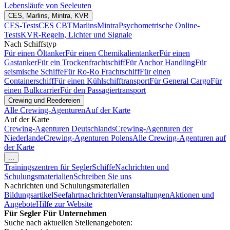
Lebensläufe von Seeleuten
CES, Marlins, Mintra, KVR
CES-Tests
CES CBT
Marlins
Mintra
Psychometrische Online-
Tests
KVR-Regeln, Lichter und Signale
Nach Schiffstyp
Für einen Öltanker
Für einen Chemikalientanker
Für einen
Gastanker
Für ein Trockenfrachtschiff
Für Anchor Handling
Für
seismische Schiffe
Für Ro-Ro Frachtschiff
Für einen
Containerschiff
Für einen Kühlschifftransport
Für General Cargo
Für
einen Bulkcarrier
Für den Passagiertransport
Crewing und Reedereien
Alle Crewing-Agenturen
Auf der Karte
Auf der Karte
Crewing-Agenturen Deutschlands
Crewing-Agenturen der
Niederlande
Crewing-Agenturen Polens
Alle Crewing-Agenturen auf
der Karte
...
Trainingszentren für Segler
Schiffe
Nachrichten und
Schulungsmaterialien
Schreiben Sie uns
Nachrichten und Schulungsmaterialien
Bildungsartikel
Seefahrtnachrichten
Veranstaltungen
Aktionen und
Angebote
Hilfe zur Website
Für Segler
Für Unternehmen
Suche nach aktuellen Stellenangeboten: