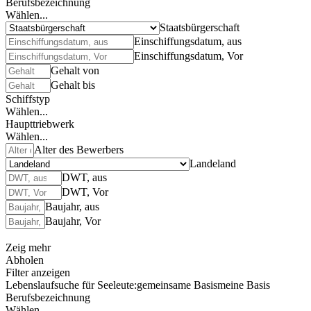
Berufsbezeichnung
Wählen...
Staatsbürgerschaft
Einschiffungsdatum, aus
Einschiffungsdatum, Vor
Gehalt von
Gehalt bis
Schiffstyp
Wählen...
Haupttriebwerk
Wählen...
Alter des Bewerbers
Landeland
DWT, aus
DWT, Vor
Baujahr, aus
Baujahr, Vor
Zeig mehr
Abholen
Filter anzeigen
Lebenslaufsuche für Seeleute:
gemeinsame Basis
meine Basis
Berufsbezeichnung
Wählen...