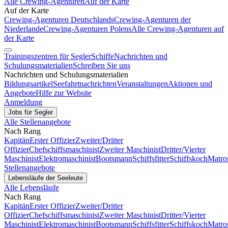
Alle Crewing-Agenturen
Auf der Karte
Auf der Karte
Crewing-Agenturen Deutschlands
Crewing-Agenturen der
Niederlande
Crewing-Agenturen Polens
Alle Crewing-Agenturen auf
der Karte
Trainingszentren für Segler
Schiffe
Nachrichten und
Schulungsmaterialien
Schreiben Sie uns
Nachrichten und Schulungsmaterialien
Bildungsartikel
Seefahrtnachrichten
Veranstaltungen
Aktionen und
Angebote
Hilfe zur Website
Anmeldung
Jobs für Segler
Alle Stellenangebote
Nach Rang
Kapitän
Erster Offizier
Zweiter/Dritter
Offizier
Chefschiffsmaschinist
Zweiter Maschinist
Dritter/Vierter
Maschinist
Elektromaschinist
Bootsmann
Schiffsfitter
Schiffskoch
Matro
Stellenangebote
Lebensläufe der Seeleute
Alle Lebensläufe
Nach Rang
Kapitän
Erster Offizier
Zweiter/Dritter
Offizier
Chefschiffsmaschinist
Zweiter Maschinist
Dritter/Vierter
Maschinist
Elektromaschinist
Bootsmann
Schiffsfitter
Schiffskoch
Matro