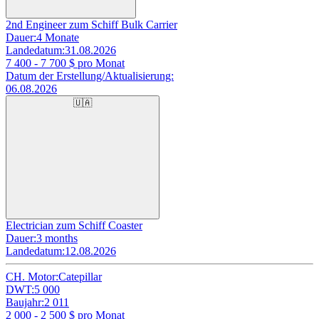
2nd Engineer zum Schiff Bulk Carrier
Dauer:
4 Monate
Landedatum:
31.08.2026
7 400 - 7 700
$ pro Monat
Datum der Erstellung/Aktualisierung:
06.08.2026
🇺🇦
Electrician zum Schiff Coaster
Dauer:
3 months
Landedatum:
12.08.2026
CH. Motor:
Catepillar
DWT:
5 000
Baujahr:
2 011
2 000 - 2 500
$ pro Monat