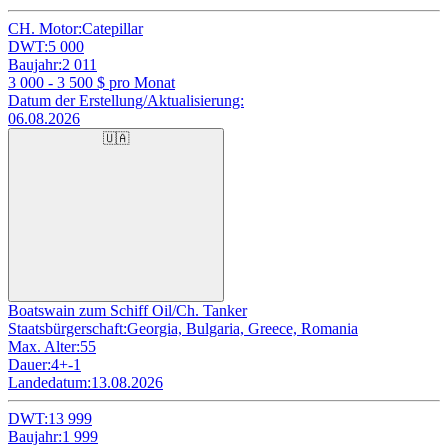
CH. Motor:
Catepillar
DWT:
5 000
Baujahr:
2 011
3 000 - 3 500
$ pro Monat
Datum der Erstellung/Aktualisierung:
06.08.2026
🇺🇦
Boatswain zum Schiff Oil/Ch. Tanker
Staatsbürgerschaft:
Georgia, Bulgaria, Greece, Romania
Max. Alter:
55
Dauer:
4+-1
Landedatum:
13.08.2026
DWT:
13 999
Baujahr:
1 999