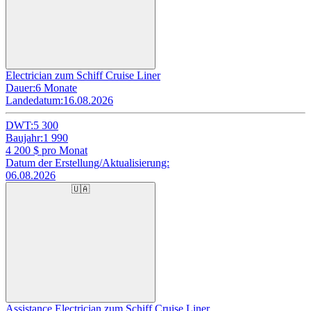
Electrician zum Schiff Cruise Liner
Dauer:
6 Monate
Landedatum:
16.08.2026
DWT:
5 300
Baujahr:
1 990
4 200
$ pro Monat
Datum der Erstellung/Aktualisierung:
06.08.2026
🇺🇦
Assistance Electrician zum Schiff Cruise Liner