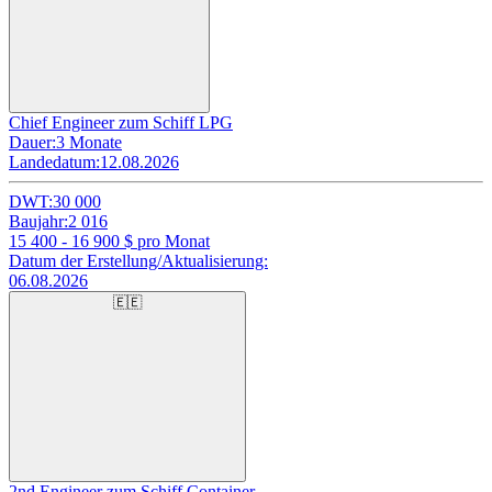
Chief Engineer zum Schiff LPG
Dauer:
3 Monate
Landedatum:
12.08.2026
DWT:
30 000
Baujahr:
2 016
15 400 - 16 900
$ pro Monat
Datum der Erstellung/Aktualisierung:
06.08.2026
🇪🇪
2nd Engineer zum Schiff Container