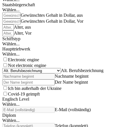
Staatsbürgerschaft
Wählen...
Gewünschtes Gehalt in Dollar, aus
Gewünschtes Gehalt in Dollar, Vor
Alter, aus
Alter, Vor
Schiffstyp
Wählen...
Haupttriebwerk
Wählen...
Electronic engine
Not electronic engine
Alt. Berufsbezeichnung
Nachname beginnt
Der Name beginnt
Ich bin außerhalb der Ukraine
Covid-19 geimpft
Englisch Level
Wählen...
E-Mail (vollständig)
Diplom
Wählen...
Telefon (komplett)