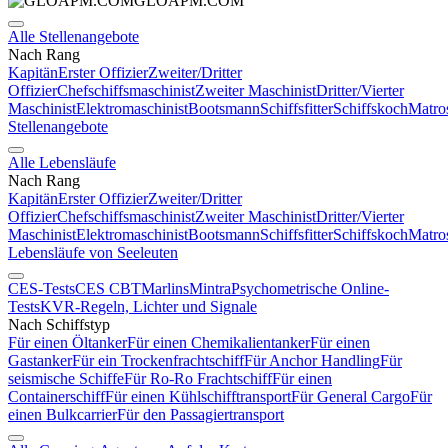
GLOAPM.COM
Alle Stellenangebote
Nach Rang
Kapitän
Erster Offizier
Zweiter/Dritter
Offizier
Chefschiffsmaschinist
Zweiter Maschinist
Dritter/Vierter
Maschinist
Elektromaschinist
Bootsmann
Schiffsfitter
Schiffskoch
Matro
Stellenangebote
Alle Lebensläufe
Nach Rang
Kapitän
Erster Offizier
Zweiter/Dritter
Offizier
Chefschiffsmaschinist
Zweiter Maschinist
Dritter/Vierter
Maschinist
Elektromaschinist
Bootsmann
Schiffsfitter
Schiffskoch
Matro
Lebensläufe von Seeleuten
CES-Tests
CES CBT
Marlins
Mintra
Psychometrische Online-
Tests
KVR-Regeln, Lichter und Signale
Nach Schiffstyp
Für einen Öltanker
Für einen Chemikalientanker
Für einen
Gastanker
Für ein Trockenfrachtschiff
Für Anchor Handling
Für
seismische Schiffe
Für Ro-Ro Frachtschiff
Für einen
Containerschiff
Für einen Kühlschifftransport
Für General Cargo
Für
einen Bulkcarrier
Für den Passagiertransport