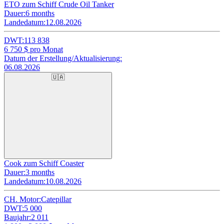
ETO zum Schiff Crude Oil Tanker
Dauer:
6 months
Landedatum:
12.08.2026
DWT:
113 838
6 750
$ pro Monat
Datum der Erstellung/Aktualisierung:
06.08.2026
🇺🇦
Cook zum Schiff Coaster
Dauer:
3 months
Landedatum:
10.08.2026
CH. Motor:
Catepillar
DWT:
5 000
Baujahr:
2 011