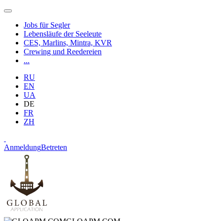
Jobs für Segler
Lebensläufe der Seeleute
CES, Marlins, Mintra, KVR
Crewing und Reedereien
...
RU
EN
UA
DE
FR
ZH
Anmeldung
Betreten