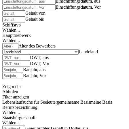
Einschiffungsdatum, aus
Einschiffungsdatum, Vor
Gehalt von
Gehalt bis
Schiffstyp
Wählen...
Haupttriebwerk
Wählen...
Alter des Bewerbers
Landeland
DWT, aus
DWT, Vor
Baujahr, aus
Baujahr, Vor
Zeig mehr
Abholen
Filter anzeigen
Lebenslaufsuche für Seeleute:
gemeinsame Basis
meine Basis
Berufsbezeichnung
Wählen...
Staatsbürgerschaft
Wählen...
Gewünschtes Gehalt in Dollar, aus