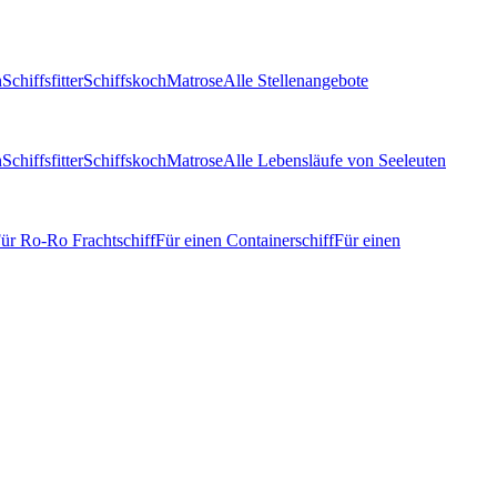
n
Schiffsfitter
Schiffskoch
Matrose
Alle Stellenangebote
n
Schiffsfitter
Schiffskoch
Matrose
Alle Lebensläufe von Seeleuten
ür Ro-Ro Frachtschiff
Für einen Containerschiff
Für einen