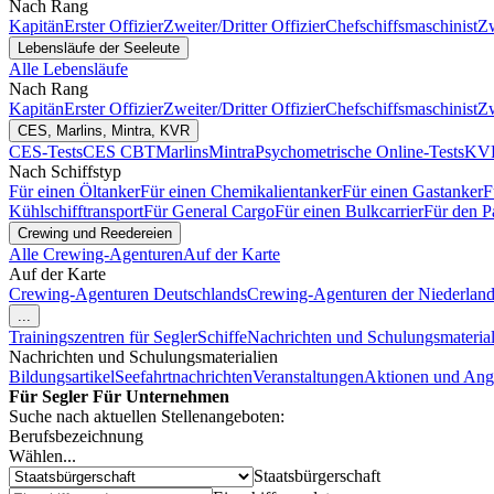
Nach Rang
Kapitän
Erster Offizier
Zweiter/Dritter Offizier
Chefschiffsmaschinist
Zw
Lebensläufe der Seeleute
Alle Lebensläufe
Nach Rang
Kapitän
Erster Offizier
Zweiter/Dritter Offizier
Chefschiffsmaschinist
Zw
CES, Marlins, Mintra, KVR
CES-Tests
CES CBT
Marlins
Mintra
Psychometrische Online-Tests
KVR
Nach Schiffstyp
Für einen Öltanker
Für einen Chemikalientanker
Für einen Gastanker
F
Kühlschifftransport
Für General Cargo
Für einen Bulkcarrier
Für den P
Crewing und Reedereien
Alle Crewing-Agenturen
Auf der Karte
Auf der Karte
Crewing-Agenturen Deutschlands
Crewing-Agenturen der Niederlan
...
Trainingszentren für Segler
Schiffe
Nachrichten und Schulungsmaterial
Nachrichten und Schulungsmaterialien
Bildungsartikel
Seefahrtnachrichten
Veranstaltungen
Aktionen und Ang
Für Segler
Für Unternehmen
Suche nach aktuellen Stellenangeboten:
Berufsbezeichnung
Wählen...
Staatsbürgerschaft