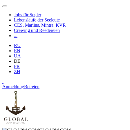
Jobs für Segler
Lebensläufe der Seeleute
CES, Marlins, Mintra, KVR
Crewing und Reedereien
...
RU
EN
UA
DE
FR
ZH
Anmeldung
Betreten