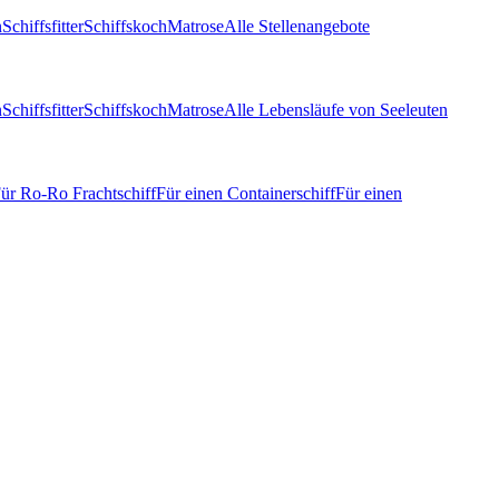
n
Schiffsfitter
Schiffskoch
Matrose
Alle Stellenangebote
n
Schiffsfitter
Schiffskoch
Matrose
Alle Lebensläufe von Seeleuten
ür Ro-Ro Frachtschiff
Für einen Containerschiff
Für einen