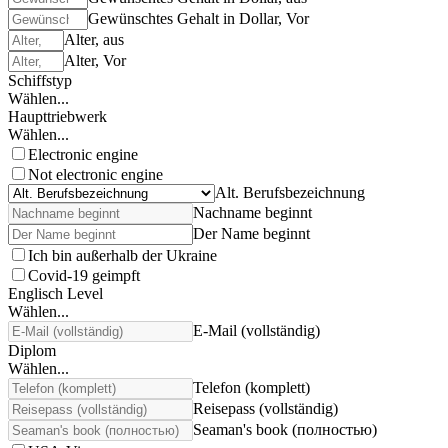
Gewünschtes Gehalt in Dollar, Vor
Alter, aus
Alter, Vor
Schiffstyp
Wählen...
Haupttriebwerk
Wählen...
Electronic engine
Not electronic engine
Alt. Berufsbezeichnung
Nachname beginnt
Der Name beginnt
Ich bin außerhalb der Ukraine
Covid-19 geimpft
Englisch Level
Wählen...
E-Mail (vollständig)
Diplom
Wählen...
Telefon (komplett)
Reisepass (vollständig)
Seaman's book (полностью)