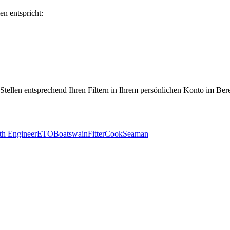
en entspricht:
 Stellen entsprechend Ihren Filtern in Ihrem persönlichen Konto im Ber
th Engineer
ETO
Boatswain
Fitter
Cook
Seaman