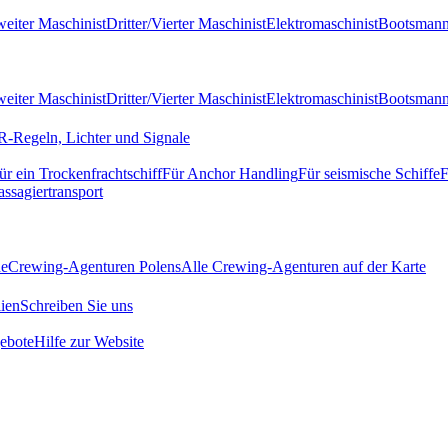
eiter Maschinist
Dritter/Vierter Maschinist
Elektromaschinist
Bootsman
eiter Maschinist
Dritter/Vierter Maschinist
Elektromaschinist
Bootsman
-Regeln, Lichter und Signale
ür ein Trockenfrachtschiff
Für Anchor Handling
Für seismische Schiffe
F
assagiertransport
de
Crewing-Agenturen Polens
Alle Crewing-Agenturen auf der Karte
ien
Schreiben Sie uns
ebote
Hilfe zur Website