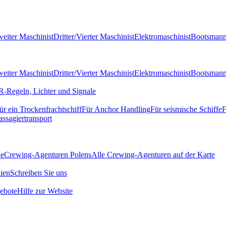
eiter Maschinist
Dritter/Vierter Maschinist
Elektromaschinist
Bootsman
eiter Maschinist
Dritter/Vierter Maschinist
Elektromaschinist
Bootsman
-Regeln, Lichter und Signale
ür ein Trockenfrachtschiff
Für Anchor Handling
Für seismische Schiffe
F
assagiertransport
de
Crewing-Agenturen Polens
Alle Crewing-Agenturen auf der Karte
ien
Schreiben Sie uns
ebote
Hilfe zur Website