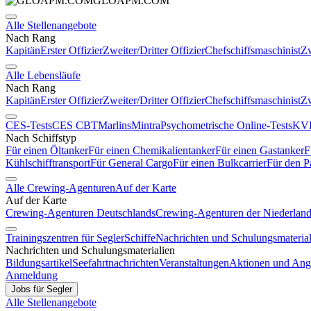
GLOAPM.COM
Alle Stellenangebote
Nach Rang
Kapitän
Erster Offizier
Zweiter/Dritter Offizier
Chefschiffsmaschinist
Zw
Alle Lebensläufe
Nach Rang
Kapitän
Erster Offizier
Zweiter/Dritter Offizier
Chefschiffsmaschinist
Zw
CES-Tests
CES CBT
Marlins
Mintra
Psychometrische Online-Tests
KVR
Nach Schiffstyp
Für einen Öltanker
Für einen Chemikalientanker
Für einen Gastanker
F
Kühlschifftransport
Für General Cargo
Für einen Bulkcarrier
Für den P
Alle Crewing-Agenturen
Auf der Karte
Auf der Karte
Crewing-Agenturen Deutschlands
Crewing-Agenturen der Niederlan
Trainingszentren für Segler
Schiffe
Nachrichten und Schulungsmaterial
Nachrichten und Schulungsmaterialien
Bildungsartikel
Seefahrtnachrichten
Veranstaltungen
Aktionen und Ang
Anmeldung
Jobs für Segler
Alle Stellenangebote