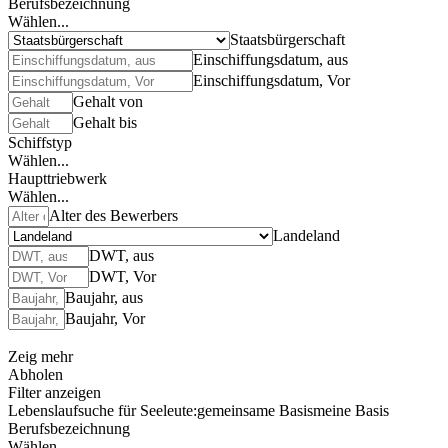
Berufsbezeichnung
Wählen...
Staatsbürgerschaft
Einschiffungsdatum, aus
Einschiffungsdatum, Vor
Gehalt von
Gehalt bis
Schiffstyp
Wählen...
Haupttriebwerk
Wählen...
Alter des Bewerbers
Landeland
DWT, aus
DWT, Vor
Baujahr, aus
Baujahr, Vor
Zeig mehr
Abholen
Filter anzeigen
Lebenslaufsuche für Seeleute:
gemeinsame Basis
meine Basis
Berufsbezeichnung
Wählen...