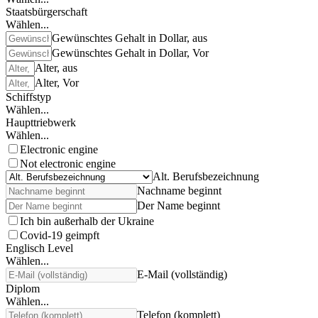
Staatsbürgerschaft
Wählen...
Gewünschtes Gehalt in Dollar, aus
Gewünschtes Gehalt in Dollar, Vor
Alter, aus
Alter, Vor
Schiffstyp
Wählen...
Haupttriebwerk
Wählen...
Electronic engine
Not electronic engine
Alt. Berufsbezeichnung
Nachname beginnt
Der Name beginnt
Ich bin außerhalb der Ukraine
Covid-19 geimpft
Englisch Level
Wählen...
E-Mail (vollständig)
Diplom
Wählen...
Telefon (komplett)