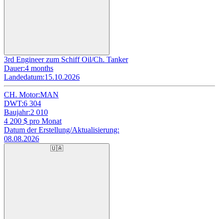
3rd Engineer zum Schiff Oil/Ch. Tanker
Dauer:
4 months
Landedatum:
15.10.2026
CH. Motor:
MAN
DWT:
6 304
Baujahr:
2 010
4 200
$ pro Monat
Datum der Erstellung/Aktualisierung:
08.08.2026
🇺🇦