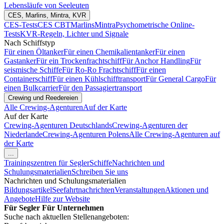
Lebensläufe von Seeleuten
CES, Marlins, Mintra, KVR
CES-Tests
CES CBT
Marlins
Mintra
Psychometrische Online-
Tests
KVR-Regeln, Lichter und Signale
Nach Schiffstyp
Für einen Öltanker
Für einen Chemikalientanker
Für einen
Gastanker
Für ein Trockenfrachtschiff
Für Anchor Handling
Für
seismische Schiffe
Für Ro-Ro Frachtschiff
Für einen
Containerschiff
Für einen Kühlschifftransport
Für General Cargo
Für
einen Bulkcarrier
Für den Passagiertransport
Crewing und Reedereien
Alle Crewing-Agenturen
Auf der Karte
Auf der Karte
Crewing-Agenturen Deutschlands
Crewing-Agenturen der
Niederlande
Crewing-Agenturen Polens
Alle Crewing-Agenturen auf
der Karte
...
Trainingszentren für Segler
Schiffe
Nachrichten und
Schulungsmaterialien
Schreiben Sie uns
Nachrichten und Schulungsmaterialien
Bildungsartikel
Seefahrtnachrichten
Veranstaltungen
Aktionen und
Angebote
Hilfe zur Website
Für Segler
Für Unternehmen
Suche nach aktuellen Stellenangeboten: