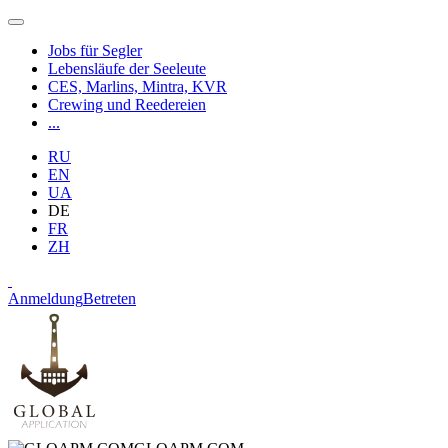
Jobs für Segler
Lebensläufe der Seeleute
CES, Marlins, Mintra, KVR
Crewing und Reedereien
...
RU
EN
UA
DE
FR
ZH
Anmeldung
Betreten