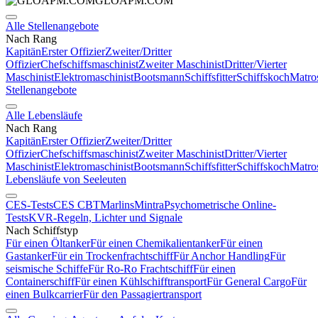
GLOAPM.COM
Alle Stellenangebote
Nach Rang
Kapitän
Erster Offizier
Zweiter/Dritter
Offizier
Chefschiffsmaschinist
Zweiter Maschinist
Dritter/Vierter
Maschinist
Elektromaschinist
Bootsmann
Schiffsfitter
Schiffskoch
Matro
Stellenangebote
Alle Lebensläufe
Nach Rang
Kapitän
Erster Offizier
Zweiter/Dritter
Offizier
Chefschiffsmaschinist
Zweiter Maschinist
Dritter/Vierter
Maschinist
Elektromaschinist
Bootsmann
Schiffsfitter
Schiffskoch
Matro
Lebensläufe von Seeleuten
CES-Tests
CES CBT
Marlins
Mintra
Psychometrische Online-
Tests
KVR-Regeln, Lichter und Signale
Nach Schiffstyp
Für einen Öltanker
Für einen Chemikalientanker
Für einen
Gastanker
Für ein Trockenfrachtschiff
Für Anchor Handling
Für
seismische Schiffe
Für Ro-Ro Frachtschiff
Für einen
Containerschiff
Für einen Kühlschifftransport
Für General Cargo
Für
einen Bulkcarrier
Für den Passagiertransport