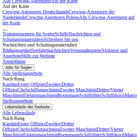
Alle Crewing-Agenturen
Auf der Karte
Auf der Karte
Crewing-Agenturen Deutschlands
Crewing-Agenturen der
Niederlande
Crewing-Agenturen Polens
Alle Crewing-Agenturen auf
der Karte
Trainingszentren für Segler
Schiffe
Nachrichten und
Schulungsmaterialien
Schreiben Sie uns
Nachrichten und Schulungsmaterialien
Bildungsartikel
Seefahrtnachrichten
Veranstaltungen
Aktionen und
Angebote
Hilfe zur Website
Anmeldung
Jobs für Segler
Alle Stellenangebote
Nach Rang
Kapitän
Erster Offizier
Zweiter/Dritter
Offizier
Chefschiffsmaschinist
Zweiter Maschinist
Dritter/Vierter
Maschinist
Elektromaschinist
Bootsmann
Schiffsfitter
Schiffskoch
Matro
Stellenangebote
Lebensläufe der Seeleute
Alle Lebensläufe
Nach Rang
Kapitän
Erster Offizier
Zweiter/Dritter
Offizier
Chefschiffsmaschinist
Zweiter Maschinist
Dritter/Vierter
Maschinist
Elektromaschinist
Bootsmann
Schiffsfitter
Schiffskoch
Matro