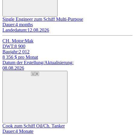
Single Engineer zum Schiff Multi-Purpose
Dauer:
4 months
Landedatum:
12.08.2026
CH. Motor:
Mak
DWT:
8 900
Baujahr:
2 012
8 356
$ pro Monat
Datum der Erstellung/Aktualisierung:
08.08.2026
🇺🇦
Cook zum Schiff Oil/Ch. Tanker
Dauer:
4 Monate