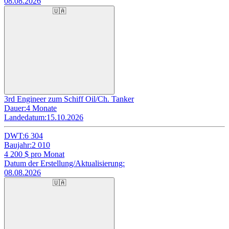
08.08.2026
🇺🇦
3rd Engineer zum Schiff Oil/Ch. Tanker
Dauer:
4 Monate
Landedatum:
15.10.2026
DWT:
6 304
Baujahr:
2 010
4 200
$ pro Monat
Datum der Erstellung/Aktualisierung:
08.08.2026
🇺🇦