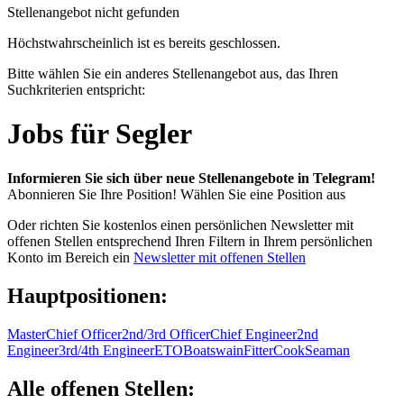
Stellenangebot nicht gefunden
Höchstwahrscheinlich ist es bereits geschlossen.
Bitte wählen Sie ein anderes Stellenangebot aus, das Ihren
Suchkriterien entspricht:
Jobs für Segler
Informieren Sie sich über neue Stellenangebote in Telegram!
Abonnieren Sie Ihre Position!
Wählen Sie eine Position aus
Oder richten Sie kostenlos einen persönlichen Newsletter mit
offenen Stellen entsprechend Ihren Filtern in Ihrem persönlichen
Konto im Bereich ein
Newsletter mit offenen Stellen
Hauptpositionen:
Master
Chief Officer
2nd/3rd Officer
Chief Engineer
2nd
Engineer
3rd/4th Engineer
ETO
Boatswain
Fitter
Cook
Seaman
Alle offenen Stellen: