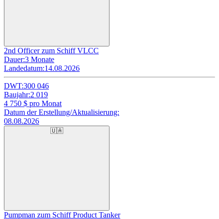
2nd Officer zum Schiff VLCC
Dauer:
3 Monate
Landedatum:
14.08.2026
DWT:
300 046
Baujahr:
2 019
4 750
$ pro Monat
Datum der Erstellung/Aktualisierung:
08.08.2026
🇺🇦
Pumpman zum Schiff Product Tanker