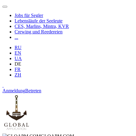
Jobs für Segler
Lebensläufe der Seeleute
CES, Marlins, Mintra, KVR
Crewing und Reedereien
...
RU
EN
UA
DE
FR
ZH
Anmeldung
Betreten