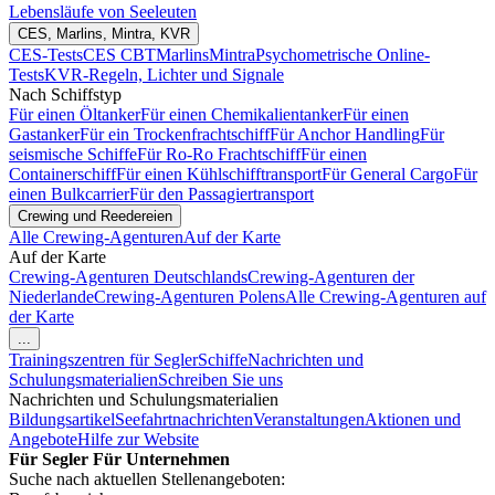
Lebensläufe von Seeleuten
CES, Marlins, Mintra, KVR
CES-Tests
CES CBT
Marlins
Mintra
Psychometrische Online-
Tests
KVR-Regeln, Lichter und Signale
Nach Schiffstyp
Für einen Öltanker
Für einen Chemikalientanker
Für einen
Gastanker
Für ein Trockenfrachtschiff
Für Anchor Handling
Für
seismische Schiffe
Für Ro-Ro Frachtschiff
Für einen
Containerschiff
Für einen Kühlschifftransport
Für General Cargo
Für
einen Bulkcarrier
Für den Passagiertransport
Crewing und Reedereien
Alle Crewing-Agenturen
Auf der Karte
Auf der Karte
Crewing-Agenturen Deutschlands
Crewing-Agenturen der
Niederlande
Crewing-Agenturen Polens
Alle Crewing-Agenturen auf
der Karte
...
Trainingszentren für Segler
Schiffe
Nachrichten und
Schulungsmaterialien
Schreiben Sie uns
Nachrichten und Schulungsmaterialien
Bildungsartikel
Seefahrtnachrichten
Veranstaltungen
Aktionen und
Angebote
Hilfe zur Website
Für Segler
Für Unternehmen
Suche nach aktuellen Stellenangeboten: