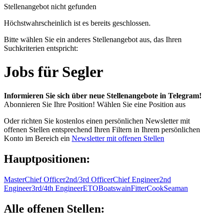
Stellenangebot nicht gefunden
Höchstwahrscheinlich ist es bereits geschlossen.
Bitte wählen Sie ein anderes Stellenangebot aus, das Ihren
Suchkriterien entspricht:
Jobs für Segler
Informieren Sie sich über neue Stellenangebote in Telegram!
Abonnieren Sie Ihre Position!
Wählen Sie eine Position aus
Oder richten Sie kostenlos einen persönlichen Newsletter mit
offenen Stellen entsprechend Ihren Filtern in Ihrem persönlichen
Konto im Bereich ein
Newsletter mit offenen Stellen
Hauptpositionen:
Master
Chief Officer
2nd/3rd Officer
Chief Engineer
2nd
Engineer
3rd/4th Engineer
ETO
Boatswain
Fitter
Cook
Seaman
Alle offenen Stellen: