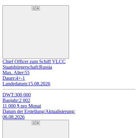
🇺🇦
Chief Officer zum Schiff VLCC
Staatsbürgerschaft:
Russia
Max. Alter:
55
Dauer:
4+-1
Landedatum:
15.08.2026
DWT:
300 000
Baujahr:
2 002
11 000
$ pro Monat
Datum der Erstellung/Aktualisierung:
06.08.2026
🇺🇦