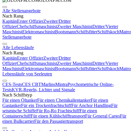
GLOAPM.COM
Alle Stellenangebote
Nach Rang
Kapitän
Erster Offizier
Zweiter/Dritter
Offizier
Chefschiffsmaschinist
Zweiter Maschinist
Dritter/Vierter
Maschinist
Elektromaschinist
Bootsmann
Schiffsfitter
Schiffskoch
Matro
Stellenangebote
Alle Lebensläufe
Nach Rang
Kapitän
Erster Offizier
Zweiter/Dritter
Offizier
Chefschiffsmaschinist
Zweiter Maschinist
Dritter/Vierter
Maschinist
Elektromaschinist
Bootsmann
Schiffsfitter
Schiffskoch
Matro
Lebensläufe von Seeleuten
CES-Tests
CES CBT
Marlins
Mintra
Psychometrische Online-
Tests
KVR-Regeln, Lichter und Signale
Nach Schiffstyp
Für einen Öltanker
Für einen Chemikalientanker
Für einen
Gastanker
Für ein Trockenfrachtschiff
Für Anchor Handling
Für
seismische Schiffe
Für Ro-Ro Frachtschiff
Für einen
Containerschiff
Für einen Kühlschifftransport
Für General Cargo
Für
einen Bulkcarrier
Für den Passagiertransport