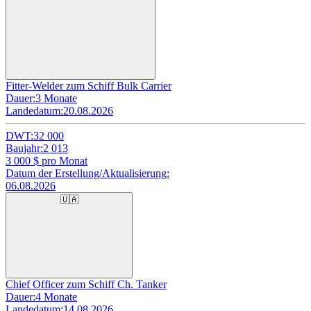
Fitter-Welder zum Schiff Bulk Carrier
Dauer:
3 Monate
Landedatum:
20.08.2026
DWT:
32 000
Baujahr:
2 013
3 000
$ pro Monat
Datum der Erstellung/Aktualisierung:
06.08.2026
🇺🇦
Chief Officer zum Schiff Ch. Tanker
Dauer:
4 Monate
Landedatum:
14.08.2026