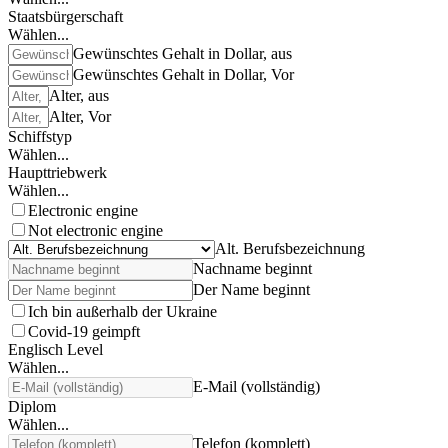
Staatsbürgerschaft
Wählen...
Gewünschtes Gehalt in Dollar, aus
Gewünschtes Gehalt in Dollar, Vor
Alter, aus
Alter, Vor
Schiffstyp
Wählen...
Haupttriebwerk
Wählen...
Electronic engine
Not electronic engine
Alt. Berufsbezeichnung
Nachname beginnt
Der Name beginnt
Ich bin außerhalb der Ukraine
Covid-19 geimpft
Englisch Level
Wählen...
E-Mail (vollständig)
Diplom
Wählen...
Telefon (komplett)