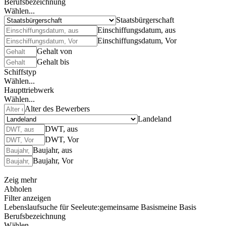
Berufsbezeichnung
Wählen...
Staatsbürgerschaft
Einschiffungsdatum, aus
Einschiffungsdatum, Vor
Gehalt von
Gehalt bis
Schiffstyp
Wählen...
Haupttriebwerk
Wählen...
Alter des Bewerbers
Landeland
DWT, aus
DWT, Vor
Baujahr, aus
Baujahr, Vor
Zeig mehr
Abholen
Filter anzeigen
Lebenslaufsuche für Seeleute:
gemeinsame Basis
meine Basis
Berufsbezeichnung
Wählen...