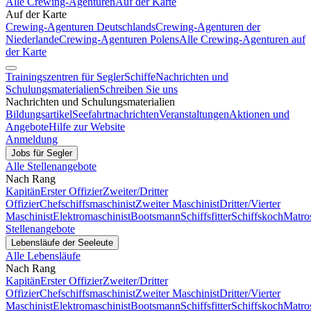
Alle Crewing-Agenturen
Auf der Karte
Auf der Karte
Crewing-Agenturen Deutschlands
Crewing-Agenturen der
Niederlande
Crewing-Agenturen Polens
Alle Crewing-Agenturen auf
der Karte
Trainingszentren für Segler
Schiffe
Nachrichten und
Schulungsmaterialien
Schreiben Sie uns
Nachrichten und Schulungsmaterialien
Bildungsartikel
Seefahrtnachrichten
Veranstaltungen
Aktionen und
Angebote
Hilfe zur Website
Anmeldung
Jobs für Segler
Alle Stellenangebote
Nach Rang
Kapitän
Erster Offizier
Zweiter/Dritter
Offizier
Chefschiffsmaschinist
Zweiter Maschinist
Dritter/Vierter
Maschinist
Elektromaschinist
Bootsmann
Schiffsfitter
Schiffskoch
Matro
Stellenangebote
Lebensläufe der Seeleute
Alle Lebensläufe
Nach Rang
Kapitän
Erster Offizier
Zweiter/Dritter
Offizier
Chefschiffsmaschinist
Zweiter Maschinist
Dritter/Vierter
Maschinist
Elektromaschinist
Bootsmann
Schiffsfitter
Schiffskoch
Matro