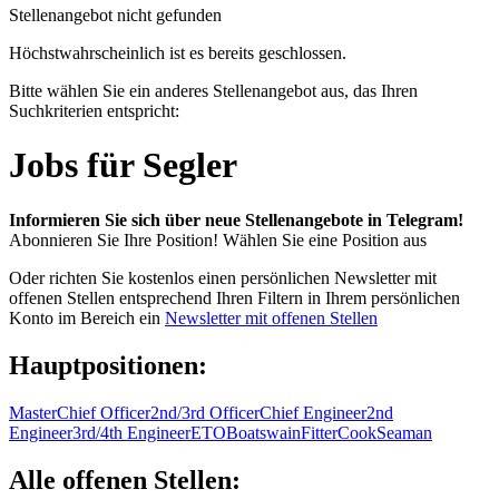
Stellenangebot nicht gefunden
Höchstwahrscheinlich ist es bereits geschlossen.
Bitte wählen Sie ein anderes Stellenangebot aus, das Ihren
Suchkriterien entspricht:
Jobs für Segler
Informieren Sie sich über neue Stellenangebote in Telegram!
Abonnieren Sie Ihre Position!
Wählen Sie eine Position aus
Oder richten Sie kostenlos einen persönlichen Newsletter mit
offenen Stellen entsprechend Ihren Filtern in Ihrem persönlichen
Konto im Bereich ein
Newsletter mit offenen Stellen
Hauptpositionen:
Master
Chief Officer
2nd/3rd Officer
Chief Engineer
2nd
Engineer
3rd/4th Engineer
ETO
Boatswain
Fitter
Cook
Seaman
Alle offenen Stellen: