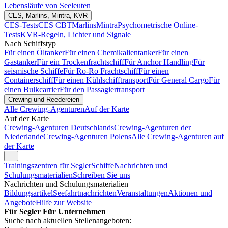
Lebensläufe von Seeleuten
CES, Marlins, Mintra, KVR
CES-Tests
CES CBT
Marlins
Mintra
Psychometrische Online-
Tests
KVR-Regeln, Lichter und Signale
Nach Schiffstyp
Für einen Öltanker
Für einen Chemikalientanker
Für einen
Gastanker
Für ein Trockenfrachtschiff
Für Anchor Handling
Für
seismische Schiffe
Für Ro-Ro Frachtschiff
Für einen
Containerschiff
Für einen Kühlschifftransport
Für General Cargo
Für
einen Bulkcarrier
Für den Passagiertransport
Crewing und Reedereien
Alle Crewing-Agenturen
Auf der Karte
Auf der Karte
Crewing-Agenturen Deutschlands
Crewing-Agenturen der
Niederlande
Crewing-Agenturen Polens
Alle Crewing-Agenturen auf
der Karte
...
Trainingszentren für Segler
Schiffe
Nachrichten und
Schulungsmaterialien
Schreiben Sie uns
Nachrichten und Schulungsmaterialien
Bildungsartikel
Seefahrtnachrichten
Veranstaltungen
Aktionen und
Angebote
Hilfe zur Website
Für Segler
Für Unternehmen
Suche nach aktuellen Stellenangeboten: