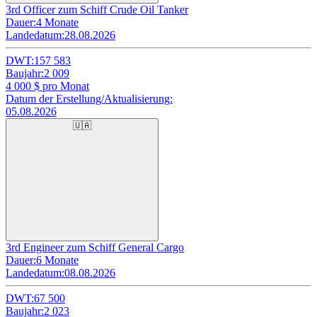
3rd Officer zum Schiff Crude Oil Tanker
Dauer:
4 Monate
Landedatum:
28.08.2026
DWT:
157 583
Baujahr:
2 009
4 000
$ pro Monat
Datum der Erstellung/Aktualisierung:
05.08.2026
🇺🇦
3rd Engineer zum Schiff General Cargo
Dauer:
6 Monate
Landedatum:
08.08.2026
DWT:
67 500
Baujahr:
2 023