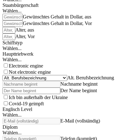
Staatsbürgerschaft
Wählen...
Gewünschtes Gehalt in Dollar, aus
Gewünschtes Gehalt in Dollar, Vor
Alter, aus
Alter, Vor
Schiffstyp
Wählen...
Haupttriebwerk
Wählen...
Electronic engine
Not electronic engine
Alt. Berufsbezeichnung
Nachname beginnt
Der Name beginnt
Ich bin außerhalb der Ukraine
Covid-19 geimpft
Englisch Level
Wählen...
E-Mail (vollständig)
Diplom
Wählen...
Telefon (komplett)