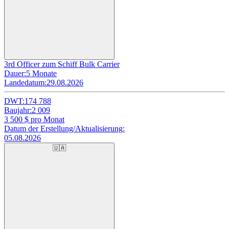
3rd Officer zum Schiff Bulk Carrier
Dauer:
5 Monate
Landedatum:
29.08.2026
DWT:
174 788
Baujahr:
2 009
3 500
$ pro Monat
Datum der Erstellung/Aktualisierung:
05.08.2026
🇺🇦