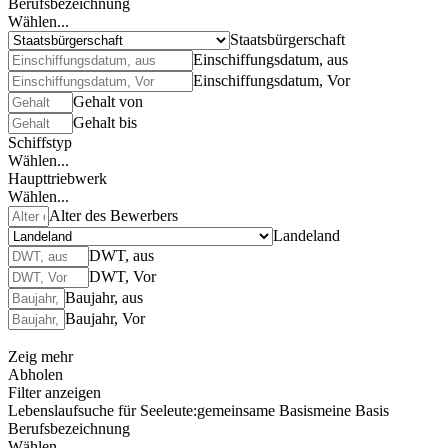
Berufsbezeichnung
Wählen...
Staatsbürgerschaft
Einschiffungsdatum, aus
Einschiffungsdatum, Vor
Gehalt von
Gehalt bis
Schiffstyp
Wählen...
Haupttriebwerk
Wählen...
Alter des Bewerbers
Landeland
DWT, aus
DWT, Vor
Baujahr, aus
Baujahr, Vor
Zeig mehr
Abholen
Filter anzeigen
Lebenslaufsuche für Seeleute:
gemeinsame Basis
meine Basis
Berufsbezeichnung
Wählen...