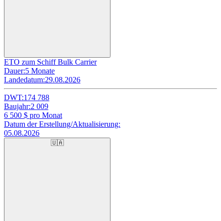
ETO zum Schiff Bulk Carrier
Dauer:
5 Monate
Landedatum:
29.08.2026
DWT:
174 788
Baujahr:
2 009
6 500
$ pro Monat
Datum der Erstellung/Aktualisierung:
05.08.2026
🇺🇦