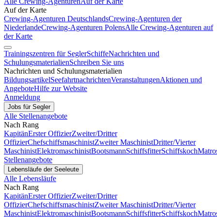
Alle Crewing-Agenturen
Auf der Karte
Auf der Karte
Crewing-Agenturen Deutschlands
Crewing-Agenturen der
Niederlande
Crewing-Agenturen Polens
Alle Crewing-Agenturen auf
der Karte
Trainingszentren für Segler
Schiffe
Nachrichten und
Schulungsmaterialien
Schreiben Sie uns
Nachrichten und Schulungsmaterialien
Bildungsartikel
Seefahrtnachrichten
Veranstaltungen
Aktionen und
Angebote
Hilfe zur Website
Anmeldung
Jobs für Segler
Alle Stellenangebote
Nach Rang
Kapitän
Erster Offizier
Zweiter/Dritter
Offizier
Chefschiffsmaschinist
Zweiter Maschinist
Dritter/Vierter
Maschinist
Elektromaschinist
Bootsmann
Schiffsfitter
Schiffskoch
Matro
Stellenangebote
Lebensläufe der Seeleute
Alle Lebensläufe
Nach Rang
Kapitän
Erster Offizier
Zweiter/Dritter
Offizier
Chefschiffsmaschinist
Zweiter Maschinist
Dritter/Vierter
Maschinist
Elektromaschinist
Bootsmann
Schiffsfitter
Schiffskoch
Matro