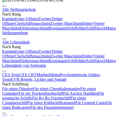
GLOAPM.COM
Alle Stellenangebote
Nach Rang
Kapitän
Erster Offizier
Zweiter/Dritter
Offizier
Chefschiffsmaschinist
Zweiter Maschinist
Dritter/Vierter
Maschinist
Elektromaschinist
Bootsmann
Schiffsfitter
Schiffskoch
Matro
Stellenangebote
Alle Lebensläufe
Nach Rang
Kapitän
Erster Offizier
Zweiter/Dritter
Offizier
Chefschiffsmaschinist
Zweiter Maschinist
Dritter/Vierter
Maschinist
Elektromaschinist
Bootsmann
Schiffsfitter
Schiffskoch
Matro
Lebensläufe von Seeleuten
CES-Tests
CES CBT
Marlins
Mintra
Psychometrische Online-
Tests
KVR-Regeln, Lichter und Signale
Nach Schiffstyp
Für einen Öltanker
Für einen Chemikalientanker
Für einen
Gastanker
Für ein Trockenfrachtschiff
Für Anchor Handling
Für
seismische Schiffe
Für Ro-Ro Frachtschiff
Für einen
Containerschiff
Für einen Kühlschifftransport
Für General Cargo
Für
einen Bulkcarrier
Für den Passagiertransport