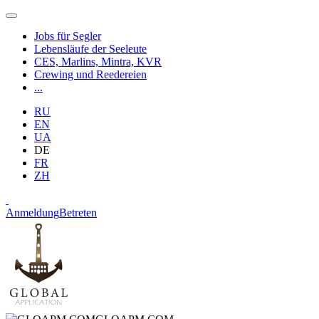
Jobs für Segler
Lebensläufe der Seeleute
CES, Marlins, Mintra, KVR
Crewing und Reedereien
...
RU
EN
UA
DE
FR
ZH
Anmeldung
Betreten