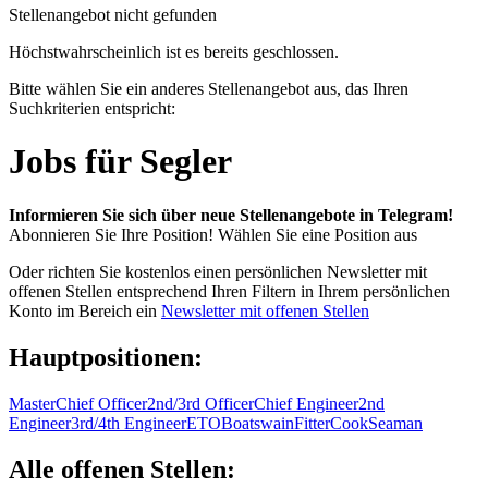
Stellenangebot nicht gefunden
Höchstwahrscheinlich ist es bereits geschlossen.
Bitte wählen Sie ein anderes Stellenangebot aus, das Ihren
Suchkriterien entspricht:
Jobs für Segler
Informieren Sie sich über neue Stellenangebote in Telegram!
Abonnieren Sie Ihre Position!
Wählen Sie eine Position aus
Oder richten Sie kostenlos einen persönlichen Newsletter mit
offenen Stellen entsprechend Ihren Filtern in Ihrem persönlichen
Konto im Bereich ein
Newsletter mit offenen Stellen
Hauptpositionen:
Master
Chief Officer
2nd/3rd Officer
Chief Engineer
2nd
Engineer
3rd/4th Engineer
ETO
Boatswain
Fitter
Cook
Seaman
Alle offenen Stellen: