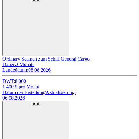
Ordinary Seaman zum Schiff General Cargo
Dauer:
2 Monate
Landedatum:
08.08.2026
DWT:
8 000
1 400
$ pro Monat
Datum der Erstellung/Aktualisierung:
06.08.2026
🇲🇭