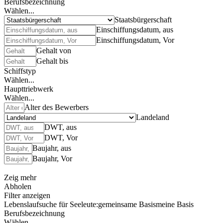
Berufsbezeichnung
Wählen...
Staatsbürgerschaft
Einschiffungsdatum, aus
Einschiffungsdatum, Vor
Gehalt von
Gehalt bis
Schiffstyp
Wählen...
Haupttriebwerk
Wählen...
Alter des Bewerbers
Landeland
DWT, aus
DWT, Vor
Baujahr, aus
Baujahr, Vor
Zeig mehr
Abholen
Filter anzeigen
Lebenslaufsuche für Seeleute:
gemeinsame Basis
meine Basis
Berufsbezeichnung
Wählen...