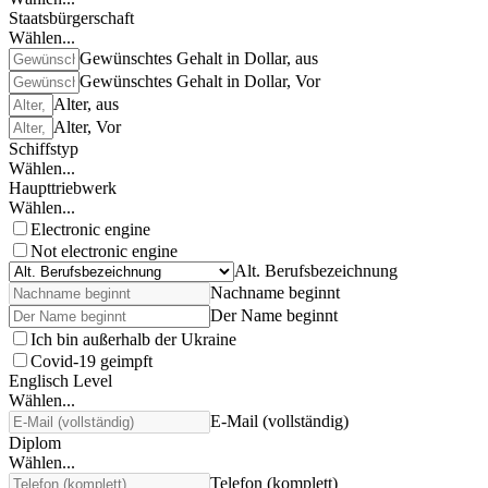
Staatsbürgerschaft
Wählen...
Gewünschtes Gehalt in Dollar, aus
Gewünschtes Gehalt in Dollar, Vor
Alter, aus
Alter, Vor
Schiffstyp
Wählen...
Haupttriebwerk
Wählen...
Electronic engine
Not electronic engine
Alt. Berufsbezeichnung
Nachname beginnt
Der Name beginnt
Ich bin außerhalb der Ukraine
Covid-19 geimpft
Englisch Level
Wählen...
E-Mail (vollständig)
Diplom
Wählen...
Telefon (komplett)