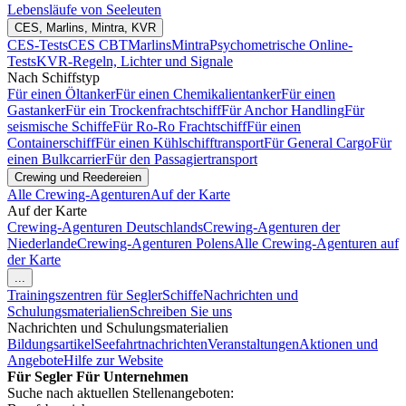
Lebensläufe von Seeleuten
CES, Marlins, Mintra, KVR
CES-Tests
CES CBT
Marlins
Mintra
Psychometrische Online-
Tests
KVR-Regeln, Lichter und Signale
Nach Schiffstyp
Für einen Öltanker
Für einen Chemikalientanker
Für einen
Gastanker
Für ein Trockenfrachtschiff
Für Anchor Handling
Für
seismische Schiffe
Für Ro-Ro Frachtschiff
Für einen
Containerschiff
Für einen Kühlschifftransport
Für General Cargo
Für
einen Bulkcarrier
Für den Passagiertransport
Crewing und Reedereien
Alle Crewing-Agenturen
Auf der Karte
Auf der Karte
Crewing-Agenturen Deutschlands
Crewing-Agenturen der
Niederlande
Crewing-Agenturen Polens
Alle Crewing-Agenturen auf
der Karte
...
Trainingszentren für Segler
Schiffe
Nachrichten und
Schulungsmaterialien
Schreiben Sie uns
Nachrichten und Schulungsmaterialien
Bildungsartikel
Seefahrtnachrichten
Veranstaltungen
Aktionen und
Angebote
Hilfe zur Website
Für Segler
Für Unternehmen
Suche nach aktuellen Stellenangeboten: