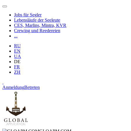
Jobs für Segler
Lebensläufe der Seeleute
CES, Marlins, Mintra, KVR
Crewing und Reedereien
...
RU
EN
UA
DE
FR
ZH
Anmeldung
Betreten