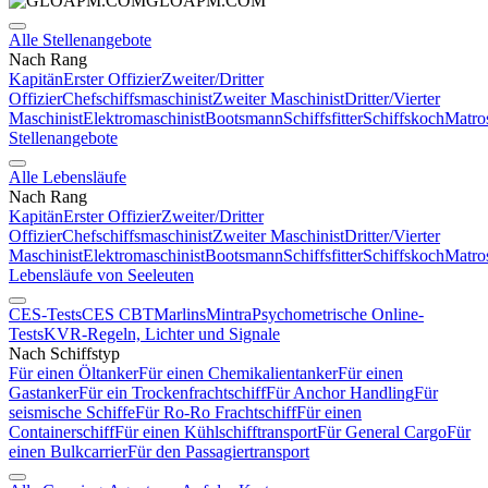
GLOAPM.COM
Alle Stellenangebote
Nach Rang
Kapitän
Erster Offizier
Zweiter/Dritter
Offizier
Chefschiffsmaschinist
Zweiter Maschinist
Dritter/Vierter
Maschinist
Elektromaschinist
Bootsmann
Schiffsfitter
Schiffskoch
Matro
Stellenangebote
Alle Lebensläufe
Nach Rang
Kapitän
Erster Offizier
Zweiter/Dritter
Offizier
Chefschiffsmaschinist
Zweiter Maschinist
Dritter/Vierter
Maschinist
Elektromaschinist
Bootsmann
Schiffsfitter
Schiffskoch
Matro
Lebensläufe von Seeleuten
CES-Tests
CES CBT
Marlins
Mintra
Psychometrische Online-
Tests
KVR-Regeln, Lichter und Signale
Nach Schiffstyp
Für einen Öltanker
Für einen Chemikalientanker
Für einen
Gastanker
Für ein Trockenfrachtschiff
Für Anchor Handling
Für
seismische Schiffe
Für Ro-Ro Frachtschiff
Für einen
Containerschiff
Für einen Kühlschifftransport
Für General Cargo
Für
einen Bulkcarrier
Für den Passagiertransport