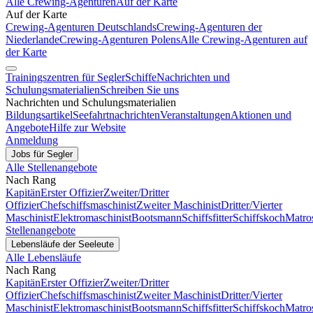
Alle Crewing-Agenturen
Auf der Karte
Auf der Karte
Crewing-Agenturen Deutschlands
Crewing-Agenturen der
Niederlande
Crewing-Agenturen Polens
Alle Crewing-Agenturen auf
der Karte
Trainingszentren für Segler
Schiffe
Nachrichten und
Schulungsmaterialien
Schreiben Sie uns
Nachrichten und Schulungsmaterialien
Bildungsartikel
Seefahrtnachrichten
Veranstaltungen
Aktionen und
Angebote
Hilfe zur Website
Anmeldung
Jobs für Segler
Alle Stellenangebote
Nach Rang
Kapitän
Erster Offizier
Zweiter/Dritter
Offizier
Chefschiffsmaschinist
Zweiter Maschinist
Dritter/Vierter
Maschinist
Elektromaschinist
Bootsmann
Schiffsfitter
Schiffskoch
Matro
Stellenangebote
Lebensläufe der Seeleute
Alle Lebensläufe
Nach Rang
Kapitän
Erster Offizier
Zweiter/Dritter
Offizier
Chefschiffsmaschinist
Zweiter Maschinist
Dritter/Vierter
Maschinist
Elektromaschinist
Bootsmann
Schiffsfitter
Schiffskoch
Matro