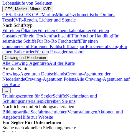
Lebensläufe von Seeleuten
CES, Marlins, Mintra, KVR
CES-Tests
CES CBT
Marlins
Mintra
Psychometrische Online-
Tests
KVR-Regeln, Lichter und Signale
Nach Schiffstyp
Für einen Öltanker
Für einen Chemikalientanker
Für einen
Gastanker
Für ein Trockenfrachtschiff
Für Anchor Handling
Für
seismische Schiffe
Für Ro-Ro Frachtschiff
Für einen
Containerschiff
Für einen Kühlschifftransport
Für General Cargo
Für
einen Bulkcarrier
Für den Passagiertransport
Crewing und Reedereien
Alle Crewing-Agenturen
Auf der Karte
Auf der Karte
Crewing-Agenturen Deutschlands
Crewing-Agenturen der
Niederlande
Crewing-Agenturen Polens
Alle Crewing-Agenturen auf
der Karte
...
Trainingszentren für Segler
Schiffe
Nachrichten und
Schulungsmaterialien
Schreiben Sie uns
Nachrichten und Schulungsmaterialien
Bildungsartikel
Seefahrtnachrichten
Veranstaltungen
Aktionen und
Angebote
Hilfe zur Website
Für Segler
Für Unternehmen
Suche nach aktuellen Stellenangeboten: