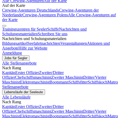
Alle Crewing-Agenturen
Auf der Karte
Auf der Karte
Crewing-Agenturen Deutschlands
Crewing-Agenturen der
Niederlande
Crewing-Agenturen Polens
Alle Crewing-Agenturen auf
der Karte
Trainingszentren für Segler
Schiffe
Nachrichten und
Schulungsmaterialien
Schreiben Sie uns
Nachrichten und Schulungsmaterialien
Bildungsartikel
Seefahrtnachrichten
Veranstaltungen
Aktionen und
Angebote
Hilfe zur Website
Anmeldung
Jobs für Segler
Alle Stellenangebote
Nach Rang
Kapitän
Erster Offizier
Zweiter/Dritter
Offizier
Chefschiffsmaschinist
Zweiter Maschinist
Dritter/Vierter
Maschinist
Elektromaschinist
Bootsmann
Schiffsfitter
Schiffskoch
Matro
Stellenangebote
Lebensläufe der Seeleute
Alle Lebensläufe
Nach Rang
Kapitän
Erster Offizier
Zweiter/Dritter
Offizier
Chefschiffsmaschinist
Zweiter Maschinist
Dritter/Vierter
Maschinist
Elektromaschinist
Bootsmann
Schiffsfitter
Schiffskoch
Matro