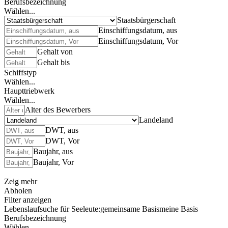
Berufsbezeichnung
Wählen...
Staatsbürgerschaft
Einschiffungsdatum, aus
Einschiffungsdatum, Vor
Gehalt von
Gehalt bis
Schiffstyp
Wählen...
Haupttriebwerk
Wählen...
Alter des Bewerbers
Landeland
DWT, aus
DWT, Vor
Baujahr, aus
Baujahr, Vor
Zeig mehr
Abholen
Filter anzeigen
Lebenslaufsuche für Seeleute:
gemeinsame Basis
meine Basis
Berufsbezeichnung
Wählen...