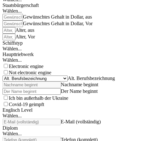
Staatsbürgerschaft
Wählen...
Gewünschtes Gehalt in Dollar, aus
Gewünschtes Gehalt in Dollar, Vor
Alter, aus
Alter, Vor
Schiffstyp
Wählen...
Haupttriebwerk
Wählen...
Electronic engine
Not electronic engine
Alt. Berufsbezeichnung
Nachname beginnt
Der Name beginnt
Ich bin außerhalb der Ukraine
Covid-19 geimpft
Englisch Level
Wählen...
E-Mail (vollständig)
Diplom
Wählen...
Telefon (komplett)