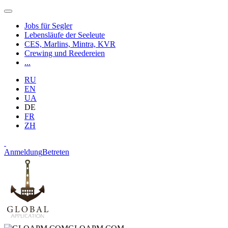
Jobs für Segler
Lebensläufe der Seeleute
CES, Marlins, Mintra, KVR
Crewing und Reedereien
...
RU
EN
UA
DE
FR
ZH
Anmeldung
Betreten