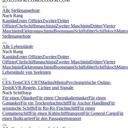
GLOAPM.COM
Alle Stellenangebote
Nach Rang
Kapitän
Erster Offizier
Zweiter/Dritter
Offizier
Chefschiffsmaschinist
Zweiter Maschinist
Dritter/Vierter
Maschinist
Elektromaschinist
Bootsmann
Schiffsfitter
Schiffskoch
Matro
Stellenangebote
Alle Lebensläufe
Nach Rang
Kapitän
Erster Offizier
Zweiter/Dritter
Offizier
Chefschiffsmaschinist
Zweiter Maschinist
Dritter/Vierter
Maschinist
Elektromaschinist
Bootsmann
Schiffsfitter
Schiffskoch
Matro
Lebensläufe von Seeleuten
CES-Tests
CES CBT
Marlins
Mintra
Psychometrische Online-
Tests
KVR-Regeln, Lichter und Signale
Nach Schiffstyp
Für einen Öltanker
Für einen Chemikalientanker
Für einen
Gastanker
Für ein Trockenfrachtschiff
Für Anchor Handling
Für
seismische Schiffe
Für Ro-Ro Frachtschiff
Für einen
Containerschiff
Für einen Kühlschifftransport
Für General Cargo
Für
einen Bulkcarrier
Für den Passagiertransport