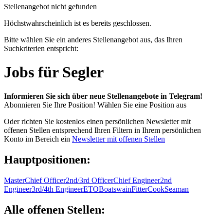
Stellenangebot nicht gefunden
Höchstwahrscheinlich ist es bereits geschlossen.
Bitte wählen Sie ein anderes Stellenangebot aus, das Ihren
Suchkriterien entspricht:
Jobs für Segler
Informieren Sie sich über neue Stellenangebote in Telegram!
Abonnieren Sie Ihre Position!
Wählen Sie eine Position aus
Oder richten Sie kostenlos einen persönlichen Newsletter mit
offenen Stellen entsprechend Ihren Filtern in Ihrem persönlichen
Konto im Bereich ein
Newsletter mit offenen Stellen
Hauptpositionen:
Master
Chief Officer
2nd/3rd Officer
Chief Engineer
2nd
Engineer
3rd/4th Engineer
ETO
Boatswain
Fitter
Cook
Seaman
Alle offenen Stellen: