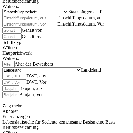
Berufsbezeichnung
Wählen...
Staatsbürgerschaft
Einschiffungsdatum, aus
Einschiffungsdatum, Vor
Gehalt von
Gehalt bis
Schiffstyp
Wählen...
Haupttriebwerk
Wählen...
Alter des Bewerbers
Landeland
DWT, aus
DWT, Vor
Baujahr, aus
Baujahr, Vor
Zeig mehr
Abholen
Filter anzeigen
Lebenslaufsuche für Seeleute:
gemeinsame Basis
meine Basis
Berufsbezeichnung
Wählen...