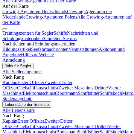
Alle Crewing-Agenturen
Auf der Karte
Auf der Karte
Crewing-Agenturen Deutschlands
Crewing-Agenturen der
Niederlande
Crewing-Agenturen Polens
Alle Crewing-Agenturen auf
der Karte
Trainingszentren für Segler
Schiffe
Nachrichten und
Schulungsmaterialien
Schreiben Sie uns
Nachrichten und Schulungsmaterialien
Bildungsartikel
Seefahrtnachrichten
Veranstaltungen
Aktionen und
Angebote
Hilfe zur Website
Anmeldung
Jobs für Segler
Alle Stellenangebote
Nach Rang
Kapitän
Erster Offizier
Zweiter/Dritter
Offizier
Chefschiffsmaschinist
Zweiter Maschinist
Dritter/Vierter
Maschinist
Elektromaschinist
Bootsmann
Schiffsfitter
Schiffskoch
Matro
Stellenangebote
Lebensläufe der Seeleute
Alle Lebensläufe
Nach Rang
Kapitän
Erster Offizier
Zweiter/Dritter
Offizier
Chefschiffsmaschinist
Zweiter Maschinist
Dritter/Vierter
Maschinist
Elektromaschinist
Bootsmann
Schiffsfitter
Schiffskoch
Matro