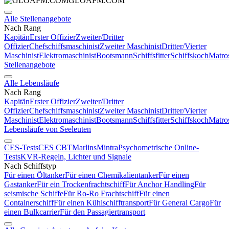
GLOAPM.COM
Alle Stellenangebote
Nach Rang
Kapitän
Erster Offizier
Zweiter/Dritter
Offizier
Chefschiffsmaschinist
Zweiter Maschinist
Dritter/Vierter
Maschinist
Elektromaschinist
Bootsmann
Schiffsfitter
Schiffskoch
Matro
Stellenangebote
Alle Lebensläufe
Nach Rang
Kapitän
Erster Offizier
Zweiter/Dritter
Offizier
Chefschiffsmaschinist
Zweiter Maschinist
Dritter/Vierter
Maschinist
Elektromaschinist
Bootsmann
Schiffsfitter
Schiffskoch
Matro
Lebensläufe von Seeleuten
CES-Tests
CES CBT
Marlins
Mintra
Psychometrische Online-
Tests
KVR-Regeln, Lichter und Signale
Nach Schiffstyp
Für einen Öltanker
Für einen Chemikalientanker
Für einen
Gastanker
Für ein Trockenfrachtschiff
Für Anchor Handling
Für
seismische Schiffe
Für Ro-Ro Frachtschiff
Für einen
Containerschiff
Für einen Kühlschifftransport
Für General Cargo
Für
einen Bulkcarrier
Für den Passagiertransport