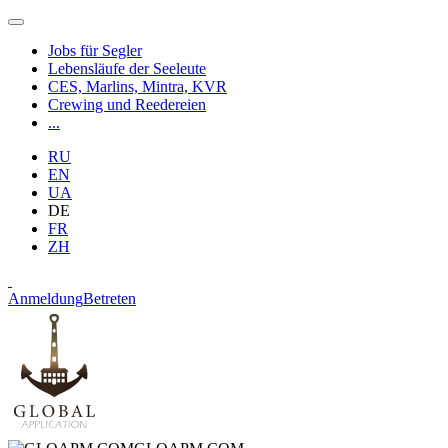
Jobs für Segler
Lebensläufe der Seeleute
CES, Marlins, Mintra, KVR
Crewing und Reedereien
...
RU
EN
UA
DE
FR
ZH
Anmeldung
Betreten