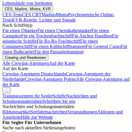
Lebensläufe von Seeleuten
CES, Marlins, Mintra, KVR
CES-Tests
CES CBT
Marlins
Mintra
Psychometrische Online-
Tests
KVR-Regeln, Lichter und Signale
Nach Schiffstyp
Für einen Öltanker
Für einen Chemikalientanker
Für einen
Gastanker
Für ein Trockenfrachtschiff
Für Anchor Handling
Für
seismische Schiffe
Für Ro-Ro Frachtschiff
Für einen
Containerschiff
Für einen Kühlschifftransport
Für General Cargo
Für
einen Bulkcarrier
Für den Passagiertransport
Crewing und Reedereien
Alle Crewing-Agenturen
Auf der Karte
Auf der Karte
Crewing-Agenturen Deutschlands
Crewing-Agenturen der
Niederlande
Crewing-Agenturen Polens
Alle Crewing-Agenturen auf
der Karte
...
Trainingszentren für Segler
Schiffe
Nachrichten und
Schulungsmaterialien
Schreiben Sie uns
Nachrichten und Schulungsmaterialien
Bildungsartikel
Seefahrtnachrichten
Veranstaltungen
Aktionen und
Angebote
Hilfe zur Website
Für Segler
Für Unternehmen
Suche nach aktuellen Stellenangeboten: