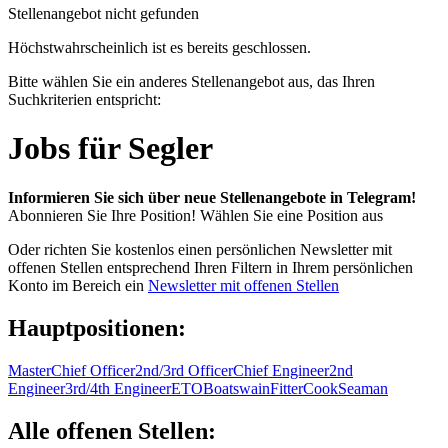
Stellenangebot nicht gefunden
Höchstwahrscheinlich ist es bereits geschlossen.
Bitte wählen Sie ein anderes Stellenangebot aus, das Ihren
Suchkriterien entspricht:
Jobs für Segler
Informieren Sie sich über neue Stellenangebote in Telegram!
Abonnieren Sie Ihre Position!
Wählen Sie eine Position aus
Oder richten Sie kostenlos einen persönlichen Newsletter mit
offenen Stellen entsprechend Ihren Filtern in Ihrem persönlichen
Konto im Bereich ein
Newsletter mit offenen Stellen
Hauptpositionen:
Master
Chief Officer
2nd/3rd Officer
Chief Engineer
2nd
Engineer
3rd/4th Engineer
ETO
Boatswain
Fitter
Cook
Seaman
Alle offenen Stellen: