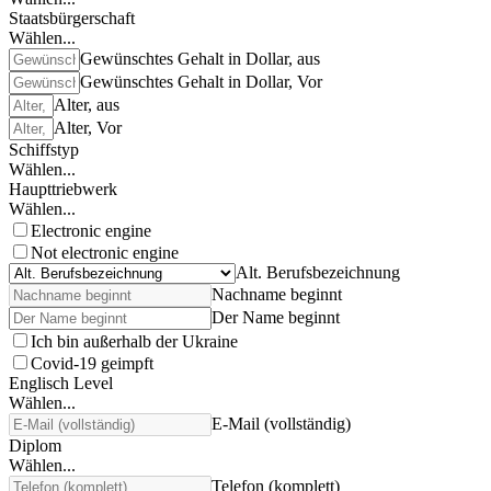
Staatsbürgerschaft
Wählen...
Gewünschtes Gehalt in Dollar, aus
Gewünschtes Gehalt in Dollar, Vor
Alter, aus
Alter, Vor
Schiffstyp
Wählen...
Haupttriebwerk
Wählen...
Electronic engine
Not electronic engine
Alt. Berufsbezeichnung
Nachname beginnt
Der Name beginnt
Ich bin außerhalb der Ukraine
Covid-19 geimpft
Englisch Level
Wählen...
E-Mail (vollständig)
Diplom
Wählen...
Telefon (komplett)