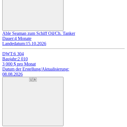
Able Seaman zum Schiff Oil/Ch. Tanker
Dauer:
4 Monate
Landedatum:
15.10.2026
DWT:
6 304
Baujahr:
2 010
3 000
$ pro Monat
Datum der Erstellung/Aktualisierung:
08.08.2026
🇺🇦