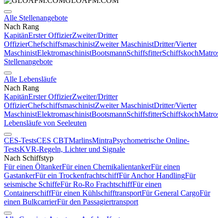
GLOAPM.COM
Alle Stellenangebote
Nach Rang
Kapitän
Erster Offizier
Zweiter/Dritter
Offizier
Chefschiffsmaschinist
Zweiter Maschinist
Dritter/Vierter
Maschinist
Elektromaschinist
Bootsmann
Schiffsfitter
Schiffskoch
Matro
Stellenangebote
Alle Lebensläufe
Nach Rang
Kapitän
Erster Offizier
Zweiter/Dritter
Offizier
Chefschiffsmaschinist
Zweiter Maschinist
Dritter/Vierter
Maschinist
Elektromaschinist
Bootsmann
Schiffsfitter
Schiffskoch
Matro
Lebensläufe von Seeleuten
CES-Tests
CES CBT
Marlins
Mintra
Psychometrische Online-
Tests
KVR-Regeln, Lichter und Signale
Nach Schiffstyp
Für einen Öltanker
Für einen Chemikalientanker
Für einen
Gastanker
Für ein Trockenfrachtschiff
Für Anchor Handling
Für
seismische Schiffe
Für Ro-Ro Frachtschiff
Für einen
Containerschiff
Für einen Kühlschifftransport
Für General Cargo
Für
einen Bulkcarrier
Für den Passagiertransport