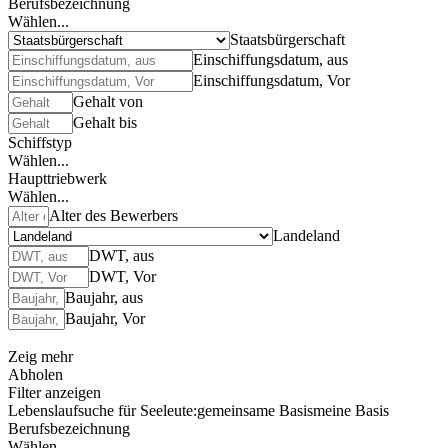
Berufsbezeichnung
Wählen...
Staatsbürgerschaft
Einschiffungsdatum, aus
Einschiffungsdatum, Vor
Gehalt von
Gehalt bis
Schiffstyp
Wählen...
Haupttriebwerk
Wählen...
Alter des Bewerbers
Landeland
DWT, aus
DWT, Vor
Baujahr, aus
Baujahr, Vor
Zeig mehr
Abholen
Filter anzeigen
Lebenslaufsuche für Seeleute:
gemeinsame Basis
meine Basis
Berufsbezeichnung
Wählen...