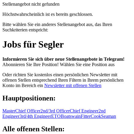
Stellenangebot nicht gefunden
Höchstwahrscheinlich ist es bereits geschlossen.
Bitte wählen Sie ein anderes Stellenangebot aus, das Ihren
Suchkriterien entspricht:
Jobs für Segler
Informieren Sie sich über neue Stellenangebote in Telegram!
Abonnieren Sie Ihre Position!
Wählen Sie eine Position aus
Oder richten Sie kostenlos einen persönlichen Newsletter mit
offenen Stellen entsprechend Ihren Filtern in Ihrem persönlichen
Konto im Bereich ein
Newsletter mit offenen Stellen
Hauptpositionen:
Master
Chief Officer
2nd/3rd Officer
Chief Engineer
2nd
Engineer
3rd/4th Engineer
ETO
Boatswain
Fitter
Cook
Seaman
Alle offenen Stellen: