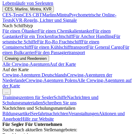
Lebensläufe von Seeleuten
CES, Marlins, Mintra, KVR
CES-Tests
CES CBT
Marlins
Mintra
Psychometrische Online-
Tests
KVR-Regeln, Lichter und Signale
Nach Schiffstyp
Für einen Öltanker
Für einen Chemikalientanker
Für einen
Gastanker
Für ein Trockenfrachtschiff
Für Anchor Handling
Für
seismische Schiffe
Für Ro-Ro Frachtschiff
Für einen
Containerschiff
Für einen Kühlschifftransport
Für General Cargo
Für
einen Bulkcarrier
Für den Passagiertransport
Crewing und Reedereien
Alle Crewing-Agenturen
Auf der Karte
Auf der Karte
Crewing-Agenturen Deutschlands
Crewing-Agenturen der
Niederlande
Crewing-Agenturen Polens
Alle Crewing-Agenturen auf
der Karte
...
Trainingszentren für Segler
Schiffe
Nachrichten und
Schulungsmaterialien
Schreiben Sie uns
Nachrichten und Schulungsmaterialien
Bildungsartikel
Seefahrtnachrichten
Veranstaltungen
Aktionen und
Angebote
Hilfe zur Website
Für Segler
Für Unternehmen
Suche nach aktuellen Stellenangeboten: