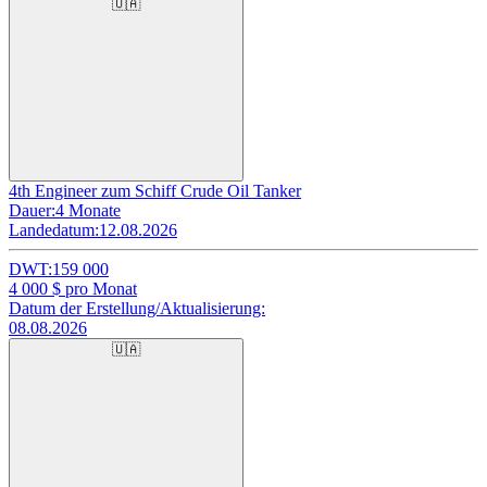
🇺🇦
4th Engineer zum Schiff Crude Oil Tanker
Dauer:
4 Monate
Landedatum:
12.08.2026
DWT:
159 000
4 000
$ pro Monat
Datum der Erstellung/Aktualisierung:
08.08.2026
🇺🇦