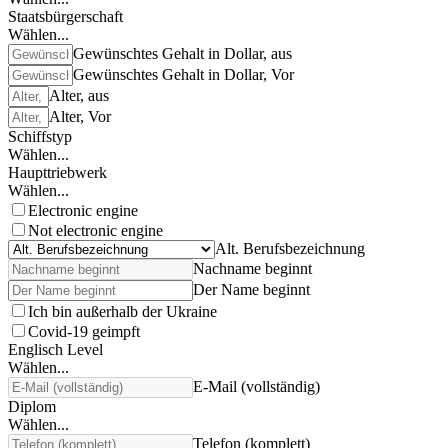
Staatsbürgerschaft
Wählen...
Gewünschtes Gehalt in Dollar, aus
Gewünschtes Gehalt in Dollar, Vor
Alter, aus
Alter, Vor
Schiffstyp
Wählen...
Haupttriebwerk
Wählen...
Electronic engine
Not electronic engine
Alt. Berufsbezeichnung
Nachname beginnt
Der Name beginnt
Ich bin außerhalb der Ukraine
Covid-19 geimpft
Englisch Level
Wählen...
E-Mail (vollständig)
Diplom
Wählen...
Telefon (komplett)