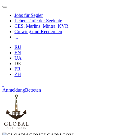
Jobs für Segler
Lebensläufe der Seeleute
CES, Marlins, Mintra, KVR
Crewing und Reedereien
...
RU
EN
UA
DE
FR
ZH
Anmeldung
Betreten