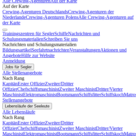
Alle Crewing-Agenturen
Auf der Karte
Auf der Karte
Crewing-Agenturen Deutschlands
Crewing-Agenturen der
Niederlande
Crewing-Agenturen Polens
Alle Crewing-Agenturen auf
der Karte
Trainingszentren für Segler
Schiffe
Nachrichten und
Schulungsmaterialien
Schreiben Sie uns
Nachrichten und Schulungsmaterialien
Bildungsartikel
Seefahrtnachrichten
Veranstaltungen
Aktionen und
Angebote
Hilfe zur Website
Anmeldung
Jobs für Segler
Alle Stellenangebote
Nach Rang
Kapitän
Erster Offizier
Zweiter/Dritter
Offizier
Chefschiffsmaschinist
Zweiter Maschinist
Dritter/Vierter
Maschinist
Elektromaschinist
Bootsmann
Schiffsfitter
Schiffskoch
Matro
Stellenangebote
Lebensläufe der Seeleute
Alle Lebensläufe
Nach Rang
Kapitän
Erster Offizier
Zweiter/Dritter
Offizier
Chefschiffsmaschinist
Zweiter Maschinist
Dritter/Vierter
Maschinist
Elektromaschinist
Bootsmann
Schiffsfitter
Schiffskoch
Matro