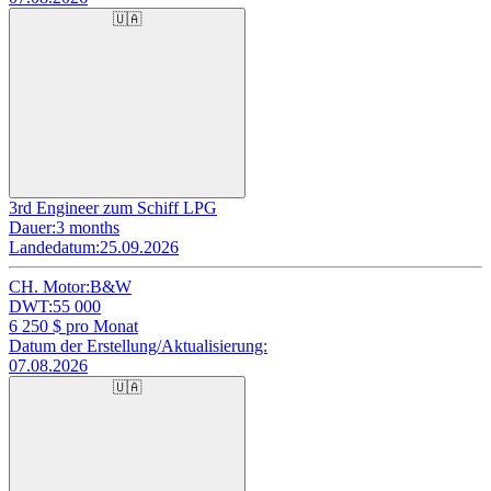
🇺🇦
3rd Engineer zum Schiff LPG
Dauer:
3 months
Landedatum:
25.09.2026
CH. Motor:
B&W
DWT:
55 000
6 250
$ pro Monat
Datum der Erstellung/Aktualisierung:
07.08.2026
🇺🇦