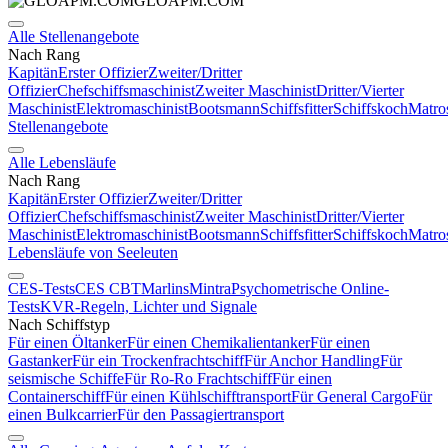
GLOAPM.COM
Alle Stellenangebote
Nach Rang
Kapitän
Erster Offizier
Zweiter/Dritter
Offizier
Chefschiffsmaschinist
Zweiter Maschinist
Dritter/Vierter
Maschinist
Elektromaschinist
Bootsmann
Schiffsfitter
Schiffskoch
Matro
Stellenangebote
Alle Lebensläufe
Nach Rang
Kapitän
Erster Offizier
Zweiter/Dritter
Offizier
Chefschiffsmaschinist
Zweiter Maschinist
Dritter/Vierter
Maschinist
Elektromaschinist
Bootsmann
Schiffsfitter
Schiffskoch
Matro
Lebensläufe von Seeleuten
CES-Tests
CES CBT
Marlins
Mintra
Psychometrische Online-
Tests
KVR-Regeln, Lichter und Signale
Nach Schiffstyp
Für einen Öltanker
Für einen Chemikalientanker
Für einen
Gastanker
Für ein Trockenfrachtschiff
Für Anchor Handling
Für
seismische Schiffe
Für Ro-Ro Frachtschiff
Für einen
Containerschiff
Für einen Kühlschifftransport
Für General Cargo
Für
einen Bulkcarrier
Für den Passagiertransport