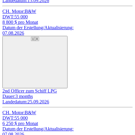
Landedatum:
15.09.2026
CH. Motor:
B&W
DWT:
55 000
8 800
$ pro Monat
Datum der Erstellung/Aktualisierung:
07.08.2026
🇺🇦
2nd Officer zum Schiff LPG
Dauer:
3 months
Landedatum:
25.09.2026
CH. Motor:
B&W
DWT:
55 000
6 250
$ pro Monat
Datum der Erstellung/Aktualisierung:
07.08.2026