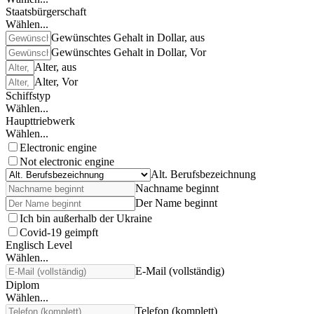
Staatsbürgerschaft
Wählen...
Gewünschtes Gehalt in Dollar, aus
Gewünschtes Gehalt in Dollar, Vor
Alter, aus
Alter, Vor
Schiffstyp
Wählen...
Haupttriebwerk
Wählen...
Electronic engine
Not electronic engine
Alt. Berufsbezeichnung
Nachname beginnt
Der Name beginnt
Ich bin außerhalb der Ukraine
Covid-19 geimpft
Englisch Level
Wählen...
E-Mail (vollständig)
Diplom
Wählen...
Telefon (komplett)