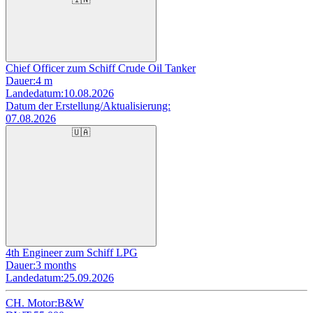
Chief Officer zum Schiff Crude Oil Tanker
Dauer:
4 m
Landedatum:
10.08.2026
Datum der Erstellung/Aktualisierung:
07.08.2026
🇺🇦
4th Engineer zum Schiff LPG
Dauer:
3 months
Landedatum:
25.09.2026
CH. Motor:
B&W