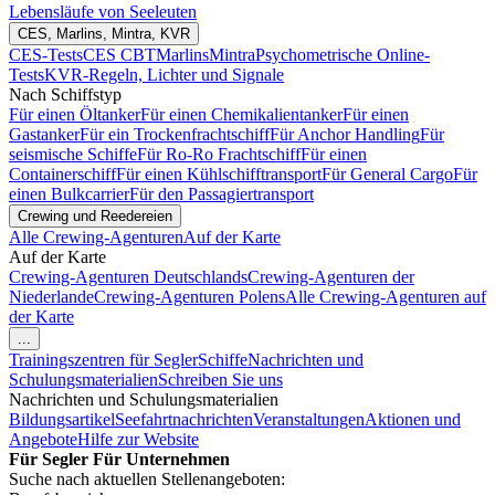
Lebensläufe von Seeleuten
CES, Marlins, Mintra, KVR
CES-Tests
CES CBT
Marlins
Mintra
Psychometrische Online-
Tests
KVR-Regeln, Lichter und Signale
Nach Schiffstyp
Für einen Öltanker
Für einen Chemikalientanker
Für einen
Gastanker
Für ein Trockenfrachtschiff
Für Anchor Handling
Für
seismische Schiffe
Für Ro-Ro Frachtschiff
Für einen
Containerschiff
Für einen Kühlschifftransport
Für General Cargo
Für
einen Bulkcarrier
Für den Passagiertransport
Crewing und Reedereien
Alle Crewing-Agenturen
Auf der Karte
Auf der Karte
Crewing-Agenturen Deutschlands
Crewing-Agenturen der
Niederlande
Crewing-Agenturen Polens
Alle Crewing-Agenturen auf
der Karte
...
Trainingszentren für Segler
Schiffe
Nachrichten und
Schulungsmaterialien
Schreiben Sie uns
Nachrichten und Schulungsmaterialien
Bildungsartikel
Seefahrtnachrichten
Veranstaltungen
Aktionen und
Angebote
Hilfe zur Website
Für Segler
Für Unternehmen
Suche nach aktuellen Stellenangeboten: