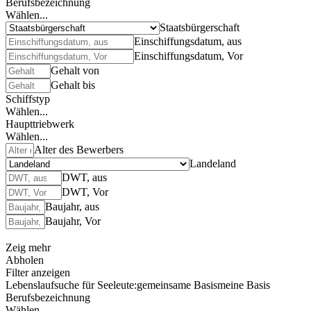
Berufsbezeichnung
Wählen...
Staatsbürgerschaft
Einschiffungsdatum, aus
Einschiffungsdatum, Vor
Gehalt von
Gehalt bis
Schiffstyp
Wählen...
Haupttriebwerk
Wählen...
Alter des Bewerbers
Landeland
DWT, aus
DWT, Vor
Baujahr, aus
Baujahr, Vor
Zeig mehr
Abholen
Filter anzeigen
Lebenslaufsuche für Seeleute:
gemeinsame Basis
meine Basis
Berufsbezeichnung
Wählen...