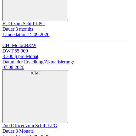
ETO zum Schiff LPG
Dauer:
3 months
Landedatum:
15.09.2026
CH. Motor:
B&W
DWT:
55 000
8 300
$ pro Monat
Datum der Erstellung/Aktualisierung:
07.08.2026
🇺🇦
2nd Officer zum Schiff LPG
Dauer:
3 Monate