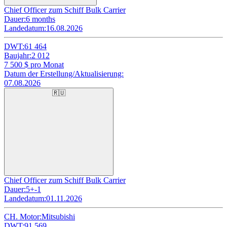
Chief Officer zum Schiff Bulk Carrier
Dauer:
6 months
Landedatum:
16.08.2026
DWT:
61 464
Baujahr:
2 012
7 500
$ pro Monat
Datum der Erstellung/Aktualisierung:
07.08.2026
🇷🇺
Chief Officer zum Schiff Bulk Carrier
Dauer:
5+-1
Landedatum:
01.11.2026
CH. Motor:
Mitsubishi
DWT:
91 569