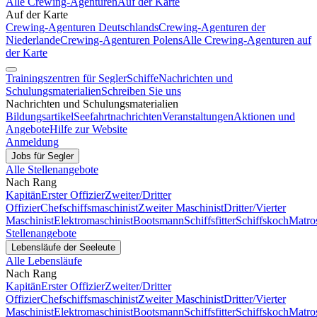
Alle Crewing-Agenturen
Auf der Karte
Auf der Karte
Crewing-Agenturen Deutschlands
Crewing-Agenturen der
Niederlande
Crewing-Agenturen Polens
Alle Crewing-Agenturen auf
der Karte
Trainingszentren für Segler
Schiffe
Nachrichten und
Schulungsmaterialien
Schreiben Sie uns
Nachrichten und Schulungsmaterialien
Bildungsartikel
Seefahrtnachrichten
Veranstaltungen
Aktionen und
Angebote
Hilfe zur Website
Anmeldung
Jobs für Segler
Alle Stellenangebote
Nach Rang
Kapitän
Erster Offizier
Zweiter/Dritter
Offizier
Chefschiffsmaschinist
Zweiter Maschinist
Dritter/Vierter
Maschinist
Elektromaschinist
Bootsmann
Schiffsfitter
Schiffskoch
Matro
Stellenangebote
Lebensläufe der Seeleute
Alle Lebensläufe
Nach Rang
Kapitän
Erster Offizier
Zweiter/Dritter
Offizier
Chefschiffsmaschinist
Zweiter Maschinist
Dritter/Vierter
Maschinist
Elektromaschinist
Bootsmann
Schiffsfitter
Schiffskoch
Matro