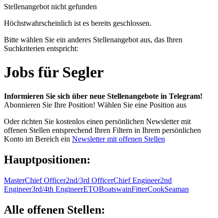
Stellenangebot nicht gefunden
Höchstwahrscheinlich ist es bereits geschlossen.
Bitte wählen Sie ein anderes Stellenangebot aus, das Ihren
Suchkriterien entspricht:
Jobs für Segler
Informieren Sie sich über neue Stellenangebote in Telegram!
Abonnieren Sie Ihre Position!
Wählen Sie eine Position aus
Oder richten Sie kostenlos einen persönlichen Newsletter mit
offenen Stellen entsprechend Ihren Filtern in Ihrem persönlichen
Konto im Bereich ein
Newsletter mit offenen Stellen
Hauptpositionen:
Master
Chief Officer
2nd/3rd Officer
Chief Engineer
2nd
Engineer
3rd/4th Engineer
ETO
Boatswain
Fitter
Cook
Seaman
Alle offenen Stellen: