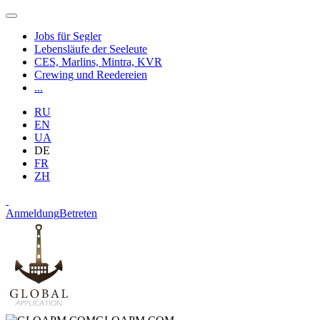
Jobs für Segler
Lebensläufe der Seeleute
CES, Marlins, Mintra, KVR
Crewing und Reedereien
...
RU
EN
UA
DE
FR
ZH
Anmeldung
Betreten