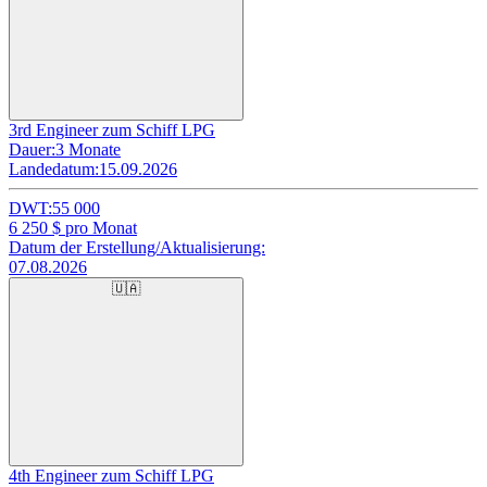
3rd Engineer zum Schiff LPG
Dauer:
3 Monate
Landedatum:
15.09.2026
DWT:
55 000
6 250
$ pro Monat
Datum der Erstellung/Aktualisierung:
07.08.2026
🇺🇦
4th Engineer zum Schiff LPG