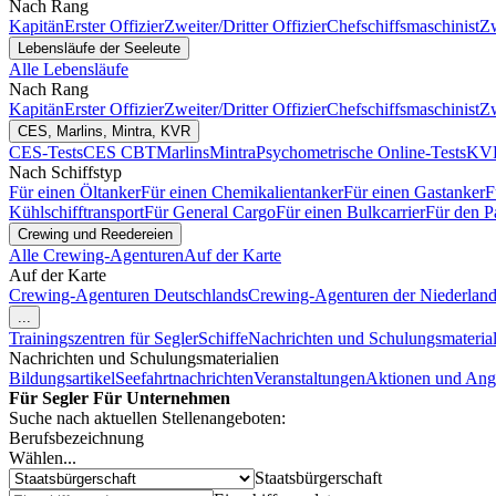
Nach Rang
Kapitän
Erster Offizier
Zweiter/Dritter Offizier
Chefschiffsmaschinist
Zw
Lebensläufe der Seeleute
Alle Lebensläufe
Nach Rang
Kapitän
Erster Offizier
Zweiter/Dritter Offizier
Chefschiffsmaschinist
Zw
CES, Marlins, Mintra, KVR
CES-Tests
CES CBT
Marlins
Mintra
Psychometrische Online-Tests
KVR
Nach Schiffstyp
Für einen Öltanker
Für einen Chemikalientanker
Für einen Gastanker
F
Kühlschifftransport
Für General Cargo
Für einen Bulkcarrier
Für den P
Crewing und Reedereien
Alle Crewing-Agenturen
Auf der Karte
Auf der Karte
Crewing-Agenturen Deutschlands
Crewing-Agenturen der Niederlan
...
Trainingszentren für Segler
Schiffe
Nachrichten und Schulungsmaterial
Nachrichten und Schulungsmaterialien
Bildungsartikel
Seefahrtnachrichten
Veranstaltungen
Aktionen und Ang
Für Segler
Für Unternehmen
Suche nach aktuellen Stellenangeboten:
Berufsbezeichnung
Wählen...
Staatsbürgerschaft