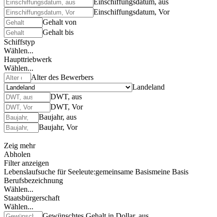
Einschiffungsdatum, aus
Einschiffungsdatum, Vor
Gehalt von
Gehalt bis
Schiffstyp
Wählen...
Haupttriebwerk
Wählen...
Alter des Bewerbers
Landeland
DWT, aus
DWT, Vor
Baujahr, aus
Baujahr, Vor
Zeig mehr
Abholen
Filter anzeigen
Lebenslaufsuche für Seeleute:
gemeinsame Basis
meine Basis
Berufsbezeichnung
Wählen...
Staatsbürgerschaft
Wählen...
Gewünschtes Gehalt in Dollar, aus