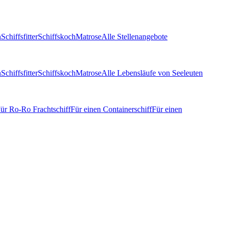
n
Schiffsfitter
Schiffskoch
Matrose
Alle Stellenangebote
n
Schiffsfitter
Schiffskoch
Matrose
Alle Lebensläufe von Seeleuten
ür Ro-Ro Frachtschiff
Für einen Containerschiff
Für einen