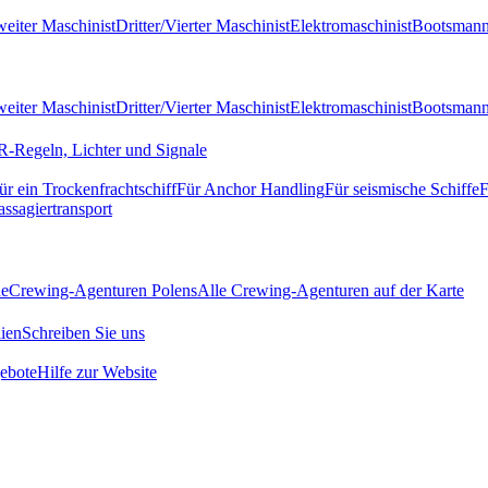
eiter Maschinist
Dritter/Vierter Maschinist
Elektromaschinist
Bootsman
eiter Maschinist
Dritter/Vierter Maschinist
Elektromaschinist
Bootsman
-Regeln, Lichter und Signale
ür ein Trockenfrachtschiff
Für Anchor Handling
Für seismische Schiffe
F
assagiertransport
de
Crewing-Agenturen Polens
Alle Crewing-Agenturen auf der Karte
ien
Schreiben Sie uns
ebote
Hilfe zur Website