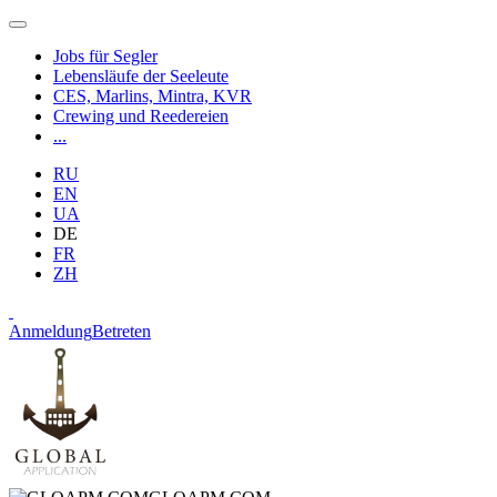
Jobs für Segler
Lebensläufe der Seeleute
CES, Marlins, Mintra, KVR
Crewing und Reedereien
...
RU
EN
UA
DE
FR
ZH
Anmeldung
Betreten