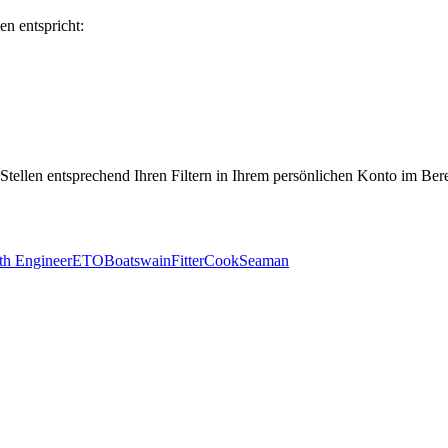
en entspricht:
 Stellen entsprechend Ihren Filtern in Ihrem persönlichen Konto im Ber
th Engineer
ETO
Boatswain
Fitter
Cook
Seaman