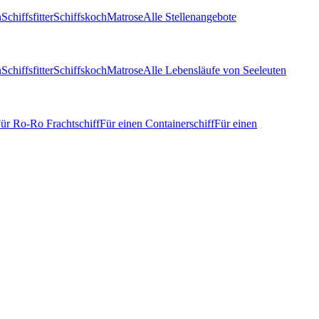
n
Schiffsfitter
Schiffskoch
Matrose
Alle Stellenangebote
n
Schiffsfitter
Schiffskoch
Matrose
Alle Lebensläufe von Seeleuten
ür Ro-Ro Frachtschiff
Für einen Containerschiff
Für einen