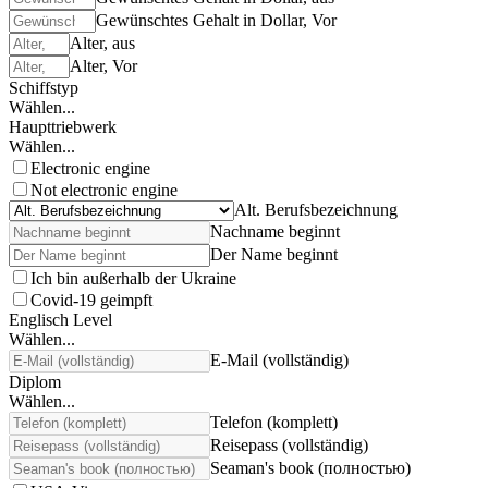
Gewünschtes Gehalt in Dollar, Vor
Alter, aus
Alter, Vor
Schiffstyp
Wählen...
Haupttriebwerk
Wählen...
Electronic engine
Not electronic engine
Alt. Berufsbezeichnung
Nachname beginnt
Der Name beginnt
Ich bin außerhalb der Ukraine
Covid-19 geimpft
Englisch Level
Wählen...
E-Mail (vollständig)
Diplom
Wählen...
Telefon (komplett)
Reisepass (vollständig)
Seaman's book (полностью)