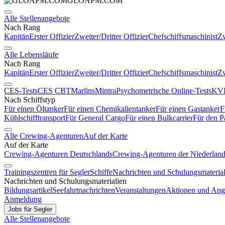
GLOAPM.COM
Alle Stellenangebote
Nach Rang
Kapitän
Erster Offizier
Zweiter/Dritter Offizier
Chefschiffsmaschinist
Zw
Alle Lebensläufe
Nach Rang
Kapitän
Erster Offizier
Zweiter/Dritter Offizier
Chefschiffsmaschinist
Zw
CES-Tests
CES CBT
Marlins
Mintra
Psychometrische Online-Tests
KVR
Nach Schiffstyp
Für einen Öltanker
Für einen Chemikalientanker
Für einen Gastanker
F
Kühlschifftransport
Für General Cargo
Für einen Bulkcarrier
Für den P
Alle Crewing-Agenturen
Auf der Karte
Auf der Karte
Crewing-Agenturen Deutschlands
Crewing-Agenturen der Niederlan
Trainingszentren für Segler
Schiffe
Nachrichten und Schulungsmaterial
Nachrichten und Schulungsmaterialien
Bildungsartikel
Seefahrtnachrichten
Veranstaltungen
Aktionen und Ang
Anmeldung
Jobs für Segler
Alle Stellenangebote