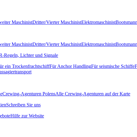
eiter Maschinist
Dritter/Vierter Maschinist
Elektromaschinist
Bootsman
eiter Maschinist
Dritter/Vierter Maschinist
Elektromaschinist
Bootsman
-Regeln, Lichter und Signale
ür ein Trockenfrachtschiff
Für Anchor Handling
Für seismische Schiffe
F
assagiertransport
de
Crewing-Agenturen Polens
Alle Crewing-Agenturen auf der Karte
ien
Schreiben Sie uns
ebote
Hilfe zur Website