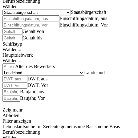
Berufsbezeichnung
Wählen...
Staatsbürgerschaft
Einschiffungsdatum, aus
Einschiffungsdatum, Vor
Gehalt von
Gehalt bis
Schiffstyp
Wählen...
Haupttriebwerk
Wählen...
Alter des Bewerbers
Landeland
DWT, aus
DWT, Vor
Baujahr, aus
Baujahr, Vor
Zeig mehr
Abholen
Filter anzeigen
Lebenslaufsuche für Seeleute:
gemeinsame Basis
meine Basis
Berufsbezeichnung
Wählen...