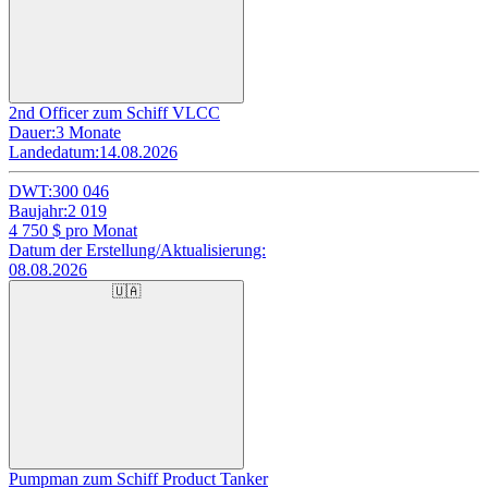
2nd Officer zum Schiff VLCC
Dauer:
3 Monate
Landedatum:
14.08.2026
DWT:
300 046
Baujahr:
2 019
4 750
$ pro Monat
Datum der Erstellung/Aktualisierung:
08.08.2026
🇺🇦
Pumpman zum Schiff Product Tanker