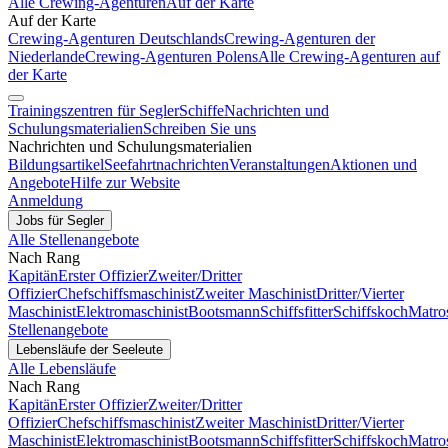
Alle Crewing-Agenturen
Auf der Karte
Auf der Karte
Crewing-Agenturen Deutschlands
Crewing-Agenturen der
Niederlande
Crewing-Agenturen Polens
Alle Crewing-Agenturen auf
der Karte
Trainingszentren für Segler
Schiffe
Nachrichten und
Schulungsmaterialien
Schreiben Sie uns
Nachrichten und Schulungsmaterialien
Bildungsartikel
Seefahrtnachrichten
Veranstaltungen
Aktionen und
Angebote
Hilfe zur Website
Anmeldung
Jobs für Segler
Alle Stellenangebote
Nach Rang
Kapitän
Erster Offizier
Zweiter/Dritter
Offizier
Chefschiffsmaschinist
Zweiter Maschinist
Dritter/Vierter
Maschinist
Elektromaschinist
Bootsmann
Schiffsfitter
Schiffskoch
Matro
Stellenangebote
Lebensläufe der Seeleute
Alle Lebensläufe
Nach Rang
Kapitän
Erster Offizier
Zweiter/Dritter
Offizier
Chefschiffsmaschinist
Zweiter Maschinist
Dritter/Vierter
Maschinist
Elektromaschinist
Bootsmann
Schiffsfitter
Schiffskoch
Matro