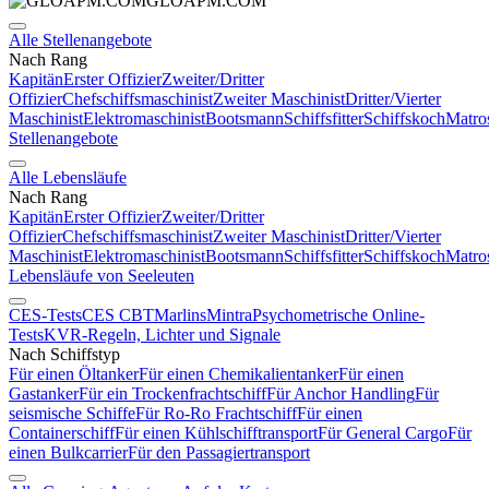
GLOAPM.COM
Alle Stellenangebote
Nach Rang
Kapitän
Erster Offizier
Zweiter/Dritter
Offizier
Chefschiffsmaschinist
Zweiter Maschinist
Dritter/Vierter
Maschinist
Elektromaschinist
Bootsmann
Schiffsfitter
Schiffskoch
Matro
Stellenangebote
Alle Lebensläufe
Nach Rang
Kapitän
Erster Offizier
Zweiter/Dritter
Offizier
Chefschiffsmaschinist
Zweiter Maschinist
Dritter/Vierter
Maschinist
Elektromaschinist
Bootsmann
Schiffsfitter
Schiffskoch
Matro
Lebensläufe von Seeleuten
CES-Tests
CES CBT
Marlins
Mintra
Psychometrische Online-
Tests
KVR-Regeln, Lichter und Signale
Nach Schiffstyp
Für einen Öltanker
Für einen Chemikalientanker
Für einen
Gastanker
Für ein Trockenfrachtschiff
Für Anchor Handling
Für
seismische Schiffe
Für Ro-Ro Frachtschiff
Für einen
Containerschiff
Für einen Kühlschifftransport
Für General Cargo
Für
einen Bulkcarrier
Für den Passagiertransport