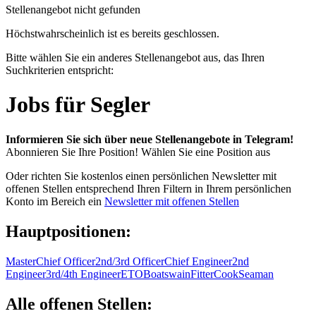
Stellenangebot nicht gefunden
Höchstwahrscheinlich ist es bereits geschlossen.
Bitte wählen Sie ein anderes Stellenangebot aus, das Ihren
Suchkriterien entspricht:
Jobs für Segler
Informieren Sie sich über neue Stellenangebote in Telegram!
Abonnieren Sie Ihre Position!
Wählen Sie eine Position aus
Oder richten Sie kostenlos einen persönlichen Newsletter mit
offenen Stellen entsprechend Ihren Filtern in Ihrem persönlichen
Konto im Bereich ein
Newsletter mit offenen Stellen
Hauptpositionen:
Master
Chief Officer
2nd/3rd Officer
Chief Engineer
2nd
Engineer
3rd/4th Engineer
ETO
Boatswain
Fitter
Cook
Seaman
Alle offenen Stellen: