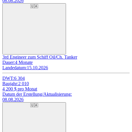
08.08.2026
🇺🇦
3rd Engineer zum Schiff Oil/Ch. Tanker
Dauer:
4 Monate
Landedatum:
15.10.2026
DWT:
6 304
Baujahr:
2 010
4 200
$ pro Monat
Datum der Erstellung/Aktualisierung:
08.08.2026
🇺🇦