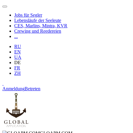
Jobs für Segler
Lebensläufe der Seeleute
CES, Marlins, Mintra, KVR
Crewing und Reedereien
...
RU
EN
UA
DE
FR
ZH
Anmeldung
Betreten