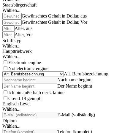
Staatsbürgerschaft
Wählen...
Gewünschtes Gehalt in Dollar, aus
Gewünschtes Gehalt in Dollar, Vor
Alter, aus
Alter, Vor
Schiffstyp
Wählen...
Haupttriebwerk
Wählen...
Electronic engine
Not electronic engine
Alt. Berufsbezeichnung
Nachname beginnt
Der Name beginnt
Ich bin außerhalb der Ukraine
Covid-19 geimpft
Englisch Level
Wählen...
E-Mail (vollständig)
Diplom
Wählen...
Telefon (komplett)