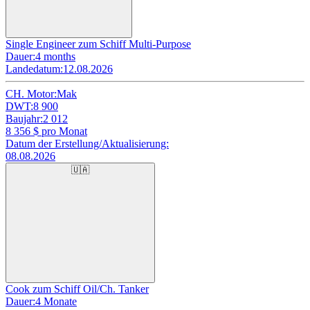
Single Engineer zum Schiff Multi-Purpose
Dauer:
4 months
Landedatum:
12.08.2026
CH. Motor:
Mak
DWT:
8 900
Baujahr:
2 012
8 356
$ pro Monat
Datum der Erstellung/Aktualisierung:
08.08.2026
🇺🇦
Cook zum Schiff Oil/Ch. Tanker
Dauer:
4 Monate