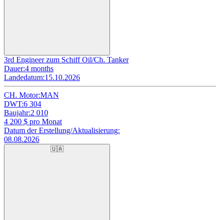
3rd Engineer zum Schiff Oil/Ch. Tanker
Dauer:
4 months
Landedatum:
15.10.2026
CH. Motor:
MAN
DWT:
6 304
Baujahr:
2 010
4 200
$ pro Monat
Datum der Erstellung/Aktualisierung:
08.08.2026
🇺🇦