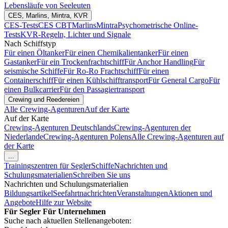
Lebensläufe von Seeleuten
CES, Marlins, Mintra, KVR
CES-Tests
CES CBT
Marlins
Mintra
Psychometrische Online-
Tests
KVR-Regeln, Lichter und Signale
Nach Schiffstyp
Für einen Öltanker
Für einen Chemikalientanker
Für einen
Gastanker
Für ein Trockenfrachtschiff
Für Anchor Handling
Für
seismische Schiffe
Für Ro-Ro Frachtschiff
Für einen
Containerschiff
Für einen Kühlschifftransport
Für General Cargo
Für
einen Bulkcarrier
Für den Passagiertransport
Crewing und Reedereien
Alle Crewing-Agenturen
Auf der Karte
Auf der Karte
Crewing-Agenturen Deutschlands
Crewing-Agenturen der
Niederlande
Crewing-Agenturen Polens
Alle Crewing-Agenturen auf
der Karte
...
Trainingszentren für Segler
Schiffe
Nachrichten und
Schulungsmaterialien
Schreiben Sie uns
Nachrichten und Schulungsmaterialien
Bildungsartikel
Seefahrtnachrichten
Veranstaltungen
Aktionen und
Angebote
Hilfe zur Website
Für Segler
Für Unternehmen
Suche nach aktuellen Stellenangeboten: