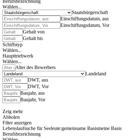
Berufsbezeichnung
Wählen...
Staatsbürgerschaft
Einschiffungsdatum, aus
Einschiffungsdatum, Vor
Gehalt von
Gehalt bis
Schiffstyp
Wählen...
Haupttriebwerk
Wählen...
Alter des Bewerbers
Landeland
DWT, aus
DWT, Vor
Baujahr, aus
Baujahr, Vor
Zeig mehr
Abholen
Filter anzeigen
Lebenslaufsuche für Seeleute:
gemeinsame Basis
meine Basis
Berufsbezeichnung
Wählen...