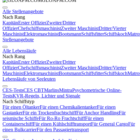
GLOAPM.COM
Alle Stellenangebote
Nach Rang
Kapitän
Erster Offizier
Zweiter/Dritter
Offizier
Chefschiffsmaschinist
Zweiter Maschinist
Dritter/Vierter
Maschinist
Elektromaschinist
Bootsmann
Schiffsfitter
Schiffskoch
Matro
Stellenangebote
Alle Lebensläufe
Nach Rang
Kapitän
Erster Offizier
Zweiter/Dritter
Offizier
Chefschiffsmaschinist
Zweiter Maschinist
Dritter/Vierter
Maschinist
Elektromaschinist
Bootsmann
Schiffsfitter
Schiffskoch
Matro
Lebensläufe von Seeleuten
CES-Tests
CES CBT
Marlins
Mintra
Psychometrische Online-
Tests
KVR-Regeln, Lichter und Signale
Nach Schiffstyp
Für einen Öltanker
Für einen Chemikalientanker
Für einen
Gastanker
Für ein Trockenfrachtschiff
Für Anchor Handling
Für
seismische Schiffe
Für Ro-Ro Frachtschiff
Für einen
Containerschiff
Für einen Kühlschifftransport
Für General Cargo
Für
einen Bulkcarrier
Für den Passagiertransport