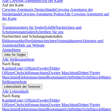
Alle Crewing-Agenturen
Auf der Karte
Auf der Karte
Crewing-Agenturen Deutschlands
Crewing-Agenturen der
Niederlande
Crewing-Agenturen Polens
Alle Crewing-Agenturen auf
der Karte
Trainingszentren für Segler
Schiffe
Nachrichten und
Schulungsmaterialien
Schreiben Sie uns
Nachrichten und Schulungsmaterialien
Bildungsartikel
Seefahrtnachrichten
Veranstaltungen
Aktionen und
Angebote
Hilfe zur Website
Anmeldung
Jobs für Segler
Alle Stellenangebote
Nach Rang
Kapitän
Erster Offizier
Zweiter/Dritter
Offizier
Chefschiffsmaschinist
Zweiter Maschinist
Dritter/Vierter
Maschinist
Elektromaschinist
Bootsmann
Schiffsfitter
Schiffskoch
Matro
Stellenangebote
Lebensläufe der Seeleute
Alle Lebensläufe
Nach Rang
Kapitän
Erster Offizier
Zweiter/Dritter
Offizier
Chefschiffsmaschinist
Zweiter Maschinist
Dritter/Vierter
Maschinist
Elektromaschinist
Bootsmann
Schiffsfitter
Schiffskoch
Matro