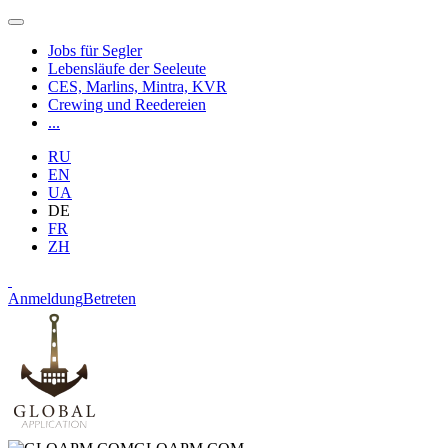
Jobs für Segler
Lebensläufe der Seeleute
CES, Marlins, Mintra, KVR
Crewing und Reedereien
...
RU
EN
UA
DE
FR
ZH
Anmeldung
Betreten