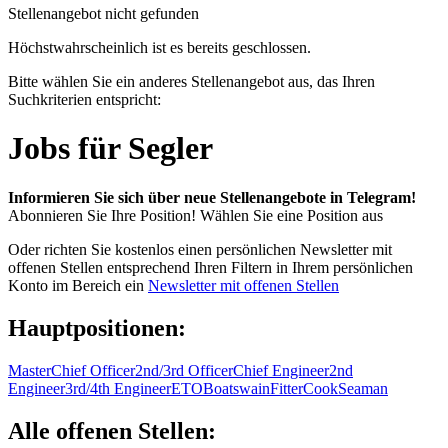
Stellenangebot nicht gefunden
Höchstwahrscheinlich ist es bereits geschlossen.
Bitte wählen Sie ein anderes Stellenangebot aus, das Ihren
Suchkriterien entspricht:
Jobs für Segler
Informieren Sie sich über neue Stellenangebote in Telegram!
Abonnieren Sie Ihre Position!
Wählen Sie eine Position aus
Oder richten Sie kostenlos einen persönlichen Newsletter mit
offenen Stellen entsprechend Ihren Filtern in Ihrem persönlichen
Konto im Bereich ein
Newsletter mit offenen Stellen
Hauptpositionen:
Master
Chief Officer
2nd/3rd Officer
Chief Engineer
2nd
Engineer
3rd/4th Engineer
ETO
Boatswain
Fitter
Cook
Seaman
Alle offenen Stellen: