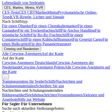
Lebensläufe von Seeleuten
CES, Marlins, Mintra, KVR
CES-Tests
CES CBT
Marlins
Mintra
Psychometrische Online-
Tests
KVR-Regeln, Lichter und Signale
Nach Schiffstyp
Für einen Öltanker
Für einen Chemikalientanker
Für einen
Gastanker
Für ein Trockenfrachtschiff
Für Anchor Handling
Für
seismische Schiffe
Für Ro-Ro Frachtschiff
Für einen
Containerschiff
Für einen Kühlschifftransport
Für General Cargo
Für
einen Bulkcarrier
Für den Passagiertransport
Crewing und Reedereien
Alle Crewing-Agenturen
Auf der Karte
Auf der Karte
Crewing-Agenturen Deutschlands
Crewing-Agenturen der
Niederlande
Crewing-Agenturen Polens
Alle Crewing-Agenturen auf
der Karte
...
Trainingszentren für Segler
Schiffe
Nachrichten und
Schulungsmaterialien
Schreiben Sie uns
Nachrichten und Schulungsmaterialien
Bildungsartikel
Seefahrtnachrichten
Veranstaltungen
Aktionen und
Angebote
Hilfe zur Website
Für Segler
Für Unternehmen
Suche nach aktuellen Stellenangeboten: