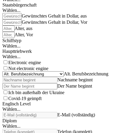
Staatsbürgerschaft
Wählen...
Gewünschtes Gehalt in Dollar, aus
Gewünschtes Gehalt in Dollar, Vor
Alter, aus
Alter, Vor
Schiffstyp
Wählen...
Haupttriebwerk
Wählen...
Electronic engine
Not electronic engine
Alt. Berufsbezeichnung
Nachname beginnt
Der Name beginnt
Ich bin außerhalb der Ukraine
Covid-19 geimpft
Englisch Level
Wählen...
E-Mail (vollständig)
Diplom
Wählen...
Telefon (komplett)