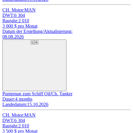
CH. Motor:
MAN
DWT:
6 304
Baujahr:
2 010
3 000
$ pro Monat
Datum der Erstellung/Aktualisierung:
08.08.2026
🇺🇦
Pumpman zum Schiff Oil/Ch. Tanker
Dauer:
4 months
Landedatum:
15.10.2026
CH. Motor:
MAN
DWT:
6 304
Baujahr:
2 010
3 500
$ pro Monat