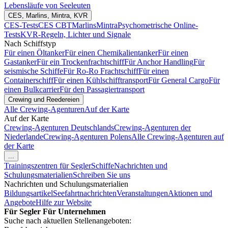
Lebensläufe von Seeleuten
CES, Marlins, Mintra, KVR
CES-Tests
CES CBT
Marlins
Mintra
Psychometrische Online-
Tests
KVR-Regeln, Lichter und Signale
Nach Schiffstyp
Für einen Öltanker
Für einen Chemikalientanker
Für einen
Gastanker
Für ein Trockenfrachtschiff
Für Anchor Handling
Für
seismische Schiffe
Für Ro-Ro Frachtschiff
Für einen
Containerschiff
Für einen Kühlschifftransport
Für General Cargo
Für
einen Bulkcarrier
Für den Passagiertransport
Crewing und Reedereien
Alle Crewing-Agenturen
Auf der Karte
Auf der Karte
Crewing-Agenturen Deutschlands
Crewing-Agenturen der
Niederlande
Crewing-Agenturen Polens
Alle Crewing-Agenturen auf
der Karte
...
Trainingszentren für Segler
Schiffe
Nachrichten und
Schulungsmaterialien
Schreiben Sie uns
Nachrichten und Schulungsmaterialien
Bildungsartikel
Seefahrtnachrichten
Veranstaltungen
Aktionen und
Angebote
Hilfe zur Website
Für Segler
Für Unternehmen
Suche nach aktuellen Stellenangeboten: