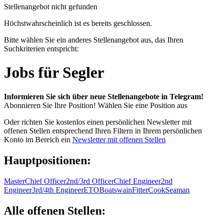
Stellenangebot nicht gefunden
Höchstwahrscheinlich ist es bereits geschlossen.
Bitte wählen Sie ein anderes Stellenangebot aus, das Ihren
Suchkriterien entspricht:
Jobs für Segler
Informieren Sie sich über neue Stellenangebote in Telegram!
Abonnieren Sie Ihre Position!
Wählen Sie eine Position aus
Oder richten Sie kostenlos einen persönlichen Newsletter mit
offenen Stellen entsprechend Ihren Filtern in Ihrem persönlichen
Konto im Bereich ein
Newsletter mit offenen Stellen
Hauptpositionen:
Master
Chief Officer
2nd/3rd Officer
Chief Engineer
2nd
Engineer
3rd/4th Engineer
ETO
Boatswain
Fitter
Cook
Seaman
Alle offenen Stellen: