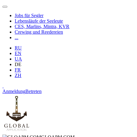
Jobs für Segler
Lebensläufe der Seeleute
CES, Marlins, Mintra, KVR
Crewing und Reedereien
...
RU
EN
UA
DE
FR
ZH
Anmeldung
Betreten