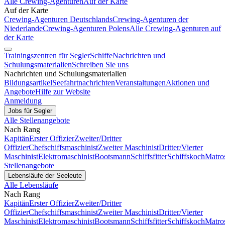
Alle Crewing-Agenturen
Auf der Karte
Auf der Karte
Crewing-Agenturen Deutschlands
Crewing-Agenturen der
Niederlande
Crewing-Agenturen Polens
Alle Crewing-Agenturen auf
der Karte
Trainingszentren für Segler
Schiffe
Nachrichten und
Schulungsmaterialien
Schreiben Sie uns
Nachrichten und Schulungsmaterialien
Bildungsartikel
Seefahrtnachrichten
Veranstaltungen
Aktionen und
Angebote
Hilfe zur Website
Anmeldung
Jobs für Segler
Alle Stellenangebote
Nach Rang
Kapitän
Erster Offizier
Zweiter/Dritter
Offizier
Chefschiffsmaschinist
Zweiter Maschinist
Dritter/Vierter
Maschinist
Elektromaschinist
Bootsmann
Schiffsfitter
Schiffskoch
Matro
Stellenangebote
Lebensläufe der Seeleute
Alle Lebensläufe
Nach Rang
Kapitän
Erster Offizier
Zweiter/Dritter
Offizier
Chefschiffsmaschinist
Zweiter Maschinist
Dritter/Vierter
Maschinist
Elektromaschinist
Bootsmann
Schiffsfitter
Schiffskoch
Matro