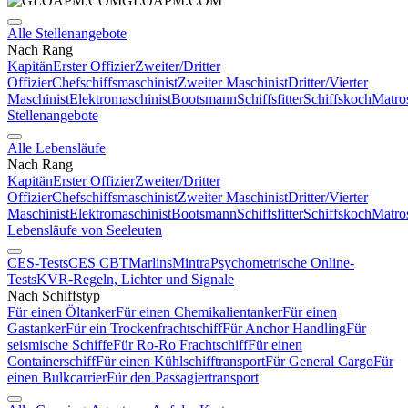
GLOAPM.COM
Alle Stellenangebote
Nach Rang
Kapitän
Erster Offizier
Zweiter/Dritter
Offizier
Chefschiffsmaschinist
Zweiter Maschinist
Dritter/Vierter
Maschinist
Elektromaschinist
Bootsmann
Schiffsfitter
Schiffskoch
Matro
Stellenangebote
Alle Lebensläufe
Nach Rang
Kapitän
Erster Offizier
Zweiter/Dritter
Offizier
Chefschiffsmaschinist
Zweiter Maschinist
Dritter/Vierter
Maschinist
Elektromaschinist
Bootsmann
Schiffsfitter
Schiffskoch
Matro
Lebensläufe von Seeleuten
CES-Tests
CES CBT
Marlins
Mintra
Psychometrische Online-
Tests
KVR-Regeln, Lichter und Signale
Nach Schiffstyp
Für einen Öltanker
Für einen Chemikalientanker
Für einen
Gastanker
Für ein Trockenfrachtschiff
Für Anchor Handling
Für
seismische Schiffe
Für Ro-Ro Frachtschiff
Für einen
Containerschiff
Für einen Kühlschifftransport
Für General Cargo
Für
einen Bulkcarrier
Für den Passagiertransport