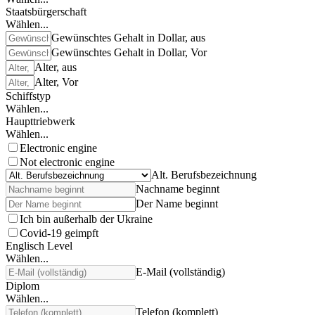
Staatsbürgerschaft
Wählen...
Gewünschtes Gehalt in Dollar, aus
Gewünschtes Gehalt in Dollar, Vor
Alter, aus
Alter, Vor
Schiffstyp
Wählen...
Haupttriebwerk
Wählen...
Electronic engine
Not electronic engine
Alt. Berufsbezeichnung
Nachname beginnt
Der Name beginnt
Ich bin außerhalb der Ukraine
Covid-19 geimpft
Englisch Level
Wählen...
E-Mail (vollständig)
Diplom
Wählen...
Telefon (komplett)