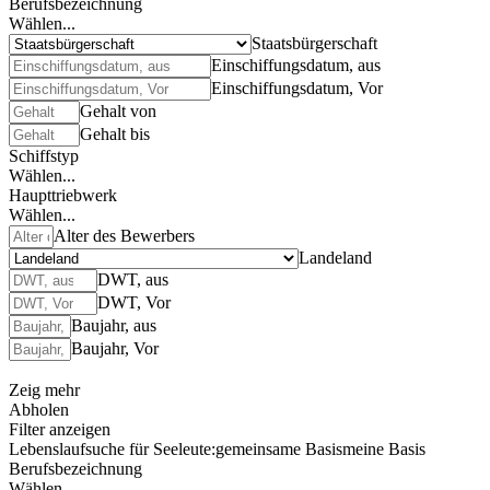
Berufsbezeichnung
Wählen...
Staatsbürgerschaft
Einschiffungsdatum, aus
Einschiffungsdatum, Vor
Gehalt von
Gehalt bis
Schiffstyp
Wählen...
Haupttriebwerk
Wählen...
Alter des Bewerbers
Landeland
DWT, aus
DWT, Vor
Baujahr, aus
Baujahr, Vor
Zeig mehr
Abholen
Filter anzeigen
Lebenslaufsuche für Seeleute:
gemeinsame Basis
meine Basis
Berufsbezeichnung
Wählen...