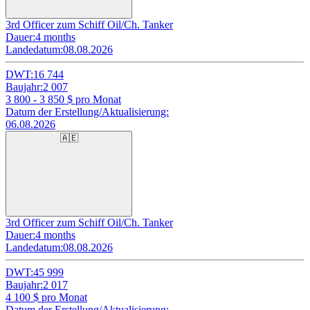
3rd Officer zum Schiff Oil/Ch. Tanker
Dauer:
4 months
Landedatum:
08.08.2026
DWT:
16 744
Baujahr:
2 007
3 800 - 3 850
$ pro Monat
Datum der Erstellung/Aktualisierung:
06.08.2026
🇦🇪
3rd Officer zum Schiff Oil/Ch. Tanker
Dauer:
4 months
Landedatum:
08.08.2026
DWT:
45 999
Baujahr:
2 017
4 100
$ pro Monat
Datum der Erstellung/Aktualisierung: