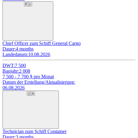
🇷🇺
Chief Officer zum Schiff General Cargo
Dauer:
4 months
Landedatum:
10.08.2026
DWT:
7 500
Baujahr:
2 008
7 500 - 7 700
$ pro Monat
Datum der Erstellung/Aktualisierung:
06.08.2026
🇺🇦
Technician zum Schiff Container
Dauer:
3 months