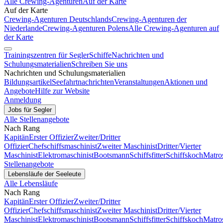
Alle Crewing-Agenturen
Auf der Karte
Auf der Karte
Crewing-Agenturen Deutschlands
Crewing-Agenturen der
Niederlande
Crewing-Agenturen Polens
Alle Crewing-Agenturen auf
der Karte
Trainingszentren für Segler
Schiffe
Nachrichten und
Schulungsmaterialien
Schreiben Sie uns
Nachrichten und Schulungsmaterialien
Bildungsartikel
Seefahrtnachrichten
Veranstaltungen
Aktionen und
Angebote
Hilfe zur Website
Anmeldung
Jobs für Segler
Alle Stellenangebote
Nach Rang
Kapitän
Erster Offizier
Zweiter/Dritter
Offizier
Chefschiffsmaschinist
Zweiter Maschinist
Dritter/Vierter
Maschinist
Elektromaschinist
Bootsmann
Schiffsfitter
Schiffskoch
Matro
Stellenangebote
Lebensläufe der Seeleute
Alle Lebensläufe
Nach Rang
Kapitän
Erster Offizier
Zweiter/Dritter
Offizier
Chefschiffsmaschinist
Zweiter Maschinist
Dritter/Vierter
Maschinist
Elektromaschinist
Bootsmann
Schiffsfitter
Schiffskoch
Matro