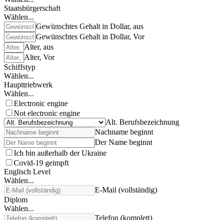
Staatsbürgerschaft
Wählen...
Gewünschtes Gehalt in Dollar, aus
Gewünschtes Gehalt in Dollar, Vor
Alter, aus
Alter, Vor
Schiffstyp
Wählen...
Haupttriebwerk
Wählen...
Electronic engine
Not electronic engine
Alt. Berufsbezeichnung
Nachname beginnt
Der Name beginnt
Ich bin außerhalb der Ukraine
Covid-19 geimpft
Englisch Level
Wählen...
E-Mail (vollständig)
Diplom
Wählen...
Telefon (komplett)