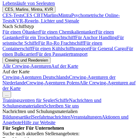
Lebensläufe von Seeleuten
CES, Marlins, Mintra, KVR
CES-Tests
CES CBT
Marlins
Mintra
Psychometrische Online-
Tests
KVR-Regeln, Lichter und Signale
Nach Schiffstyp
Für einen Öltanker
Für einen Chemikalientanker
Für einen
Gastanker
Für ein Trockenfrachtschiff
Für Anchor Handling
Für
seismische Schiffe
Für Ro-Ro Frachtschiff
Für einen
Containerschiff
Für einen Kühlschifftransport
Für General Cargo
Für
einen Bulkcarrier
Für den Passagiertransport
Crewing und Reedereien
Alle Crewing-Agenturen
Auf der Karte
Auf der Karte
Crewing-Agenturen Deutschlands
Crewing-Agenturen der
Niederlande
Crewing-Agenturen Polens
Alle Crewing-Agenturen auf
der Karte
...
Trainingszentren für Segler
Schiffe
Nachrichten und
Schulungsmaterialien
Schreiben Sie uns
Nachrichten und Schulungsmaterialien
Bildungsartikel
Seefahrtnachrichten
Veranstaltungen
Aktionen und
Angebote
Hilfe zur Website
Für Segler
Für Unternehmen
Suche nach aktuellen Stellenangeboten: