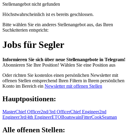
Stellenangebot nicht gefunden
Höchstwahrscheinlich ist es bereits geschlossen.
Bitte wählen Sie ein anderes Stellenangebot aus, das Ihren
Suchkriterien entspricht:
Jobs für Segler
Informieren Sie sich über neue Stellenangebote in Telegram!
Abonnieren Sie Ihre Position!
Wählen Sie eine Position aus
Oder richten Sie kostenlos einen persönlichen Newsletter mit
offenen Stellen entsprechend Ihren Filtern in Ihrem persönlichen
Konto im Bereich ein
Newsletter mit offenen Stellen
Hauptpositionen:
Master
Chief Officer
2nd/3rd Officer
Chief Engineer
2nd
Engineer
3rd/4th Engineer
ETO
Boatswain
Fitter
Cook
Seaman
Alle offenen Stellen: