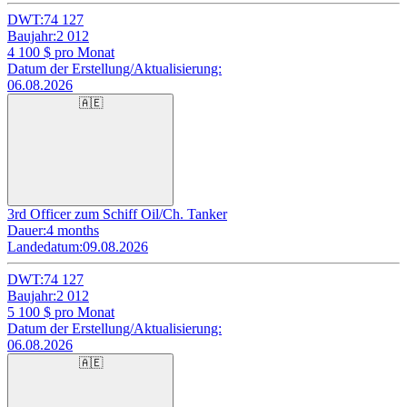
DWT:
74 127
Baujahr:
2 012
4 100
$ pro Monat
Datum der Erstellung/Aktualisierung:
06.08.2026
🇦🇪
3rd Officer zum Schiff Oil/Ch. Tanker
Dauer:
4 months
Landedatum:
09.08.2026
DWT:
74 127
Baujahr:
2 012
5 100
$ pro Monat
Datum der Erstellung/Aktualisierung:
06.08.2026
🇦🇪