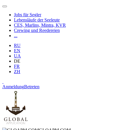
Jobs für Segler
Lebensläufe der Seeleute
CES, Marlins, Mintra, KVR
Crewing und Reedereien
...
RU
EN
UA
DE
FR
ZH
Anmeldung
Betreten