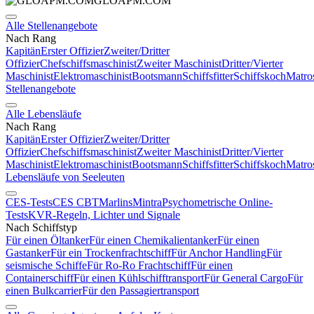
GLOAPM.COM
Alle Stellenangebote
Nach Rang
Kapitän
Erster Offizier
Zweiter/Dritter
Offizier
Chefschiffsmaschinist
Zweiter Maschinist
Dritter/Vierter
Maschinist
Elektromaschinist
Bootsmann
Schiffsfitter
Schiffskoch
Matro
Stellenangebote
Alle Lebensläufe
Nach Rang
Kapitän
Erster Offizier
Zweiter/Dritter
Offizier
Chefschiffsmaschinist
Zweiter Maschinist
Dritter/Vierter
Maschinist
Elektromaschinist
Bootsmann
Schiffsfitter
Schiffskoch
Matro
Lebensläufe von Seeleuten
CES-Tests
CES CBT
Marlins
Mintra
Psychometrische Online-
Tests
KVR-Regeln, Lichter und Signale
Nach Schiffstyp
Für einen Öltanker
Für einen Chemikalientanker
Für einen
Gastanker
Für ein Trockenfrachtschiff
Für Anchor Handling
Für
seismische Schiffe
Für Ro-Ro Frachtschiff
Für einen
Containerschiff
Für einen Kühlschifftransport
Für General Cargo
Für
einen Bulkcarrier
Für den Passagiertransport