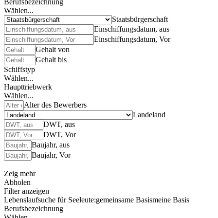
Berufsbezeichnung
Wählen...
Staatsbürgerschaft
Einschiffungsdatum, aus
Einschiffungsdatum, Vor
Gehalt von
Gehalt bis
Schiffstyp
Wählen...
Haupttriebwerk
Wählen...
Alter des Bewerbers
Landeland
DWT, aus
DWT, Vor
Baujahr, aus
Baujahr, Vor
Zeig mehr
Abholen
Filter anzeigen
Lebenslaufsuche für Seeleute:
gemeinsame Basis
meine Basis
Berufsbezeichnung
Wählen...