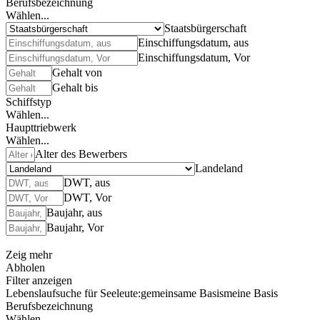
Berufsbezeichnung
Wählen...
Staatsbürgerschaft
Einschiffungsdatum, aus
Einschiffungsdatum, Vor
Gehalt von
Gehalt bis
Schiffstyp
Wählen...
Haupttriebwerk
Wählen...
Alter des Bewerbers
Landeland
DWT, aus
DWT, Vor
Baujahr, aus
Baujahr, Vor
Zeig mehr
Abholen
Filter anzeigen
Lebenslaufsuche für Seeleute:
gemeinsame Basis
meine Basis
Berufsbezeichnung
Wählen...