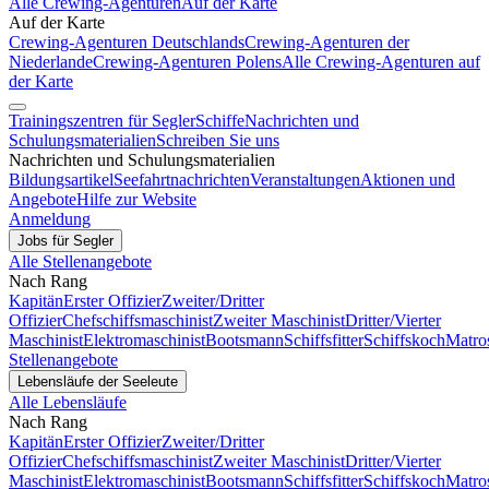
Alle Crewing-Agenturen
Auf der Karte
Auf der Karte
Crewing-Agenturen Deutschlands
Crewing-Agenturen der
Niederlande
Crewing-Agenturen Polens
Alle Crewing-Agenturen auf
der Karte
Trainingszentren für Segler
Schiffe
Nachrichten und
Schulungsmaterialien
Schreiben Sie uns
Nachrichten und Schulungsmaterialien
Bildungsartikel
Seefahrtnachrichten
Veranstaltungen
Aktionen und
Angebote
Hilfe zur Website
Anmeldung
Jobs für Segler
Alle Stellenangebote
Nach Rang
Kapitän
Erster Offizier
Zweiter/Dritter
Offizier
Chefschiffsmaschinist
Zweiter Maschinist
Dritter/Vierter
Maschinist
Elektromaschinist
Bootsmann
Schiffsfitter
Schiffskoch
Matro
Stellenangebote
Lebensläufe der Seeleute
Alle Lebensläufe
Nach Rang
Kapitän
Erster Offizier
Zweiter/Dritter
Offizier
Chefschiffsmaschinist
Zweiter Maschinist
Dritter/Vierter
Maschinist
Elektromaschinist
Bootsmann
Schiffsfitter
Schiffskoch
Matro