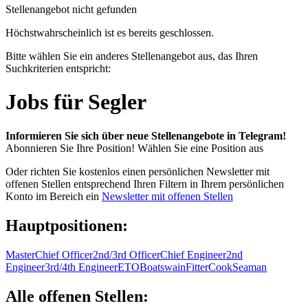
Stellenangebot nicht gefunden
Höchstwahrscheinlich ist es bereits geschlossen.
Bitte wählen Sie ein anderes Stellenangebot aus, das Ihren
Suchkriterien entspricht:
Jobs für Segler
Informieren Sie sich über neue Stellenangebote in Telegram!
Abonnieren Sie Ihre Position!
Wählen Sie eine Position aus
Oder richten Sie kostenlos einen persönlichen Newsletter mit
offenen Stellen entsprechend Ihren Filtern in Ihrem persönlichen
Konto im Bereich ein
Newsletter mit offenen Stellen
Hauptpositionen:
Master
Chief Officer
2nd/3rd Officer
Chief Engineer
2nd
Engineer
3rd/4th Engineer
ETO
Boatswain
Fitter
Cook
Seaman
Alle offenen Stellen: