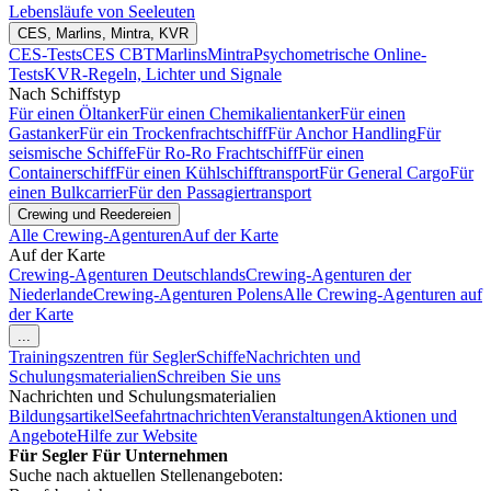
Lebensläufe von Seeleuten
CES, Marlins, Mintra, KVR
CES-Tests
CES CBT
Marlins
Mintra
Psychometrische Online-
Tests
KVR-Regeln, Lichter und Signale
Nach Schiffstyp
Für einen Öltanker
Für einen Chemikalientanker
Für einen
Gastanker
Für ein Trockenfrachtschiff
Für Anchor Handling
Für
seismische Schiffe
Für Ro-Ro Frachtschiff
Für einen
Containerschiff
Für einen Kühlschifftransport
Für General Cargo
Für
einen Bulkcarrier
Für den Passagiertransport
Crewing und Reedereien
Alle Crewing-Agenturen
Auf der Karte
Auf der Karte
Crewing-Agenturen Deutschlands
Crewing-Agenturen der
Niederlande
Crewing-Agenturen Polens
Alle Crewing-Agenturen auf
der Karte
...
Trainingszentren für Segler
Schiffe
Nachrichten und
Schulungsmaterialien
Schreiben Sie uns
Nachrichten und Schulungsmaterialien
Bildungsartikel
Seefahrtnachrichten
Veranstaltungen
Aktionen und
Angebote
Hilfe zur Website
Für Segler
Für Unternehmen
Suche nach aktuellen Stellenangeboten: