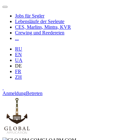
Jobs für Segler
Lebensläufe der Seeleute
CES, Marlins, Mintra, KVR
Crewing und Reedereien
...
RU
EN
UA
DE
FR
ZH
Anmeldung
Betreten