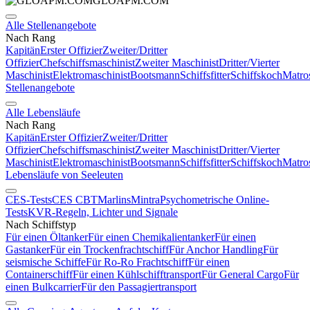
GLOAPM.COM
Alle Stellenangebote
Nach Rang
Kapitän
Erster Offizier
Zweiter/Dritter
Offizier
Chefschiffsmaschinist
Zweiter Maschinist
Dritter/Vierter
Maschinist
Elektromaschinist
Bootsmann
Schiffsfitter
Schiffskoch
Matro
Stellenangebote
Alle Lebensläufe
Nach Rang
Kapitän
Erster Offizier
Zweiter/Dritter
Offizier
Chefschiffsmaschinist
Zweiter Maschinist
Dritter/Vierter
Maschinist
Elektromaschinist
Bootsmann
Schiffsfitter
Schiffskoch
Matro
Lebensläufe von Seeleuten
CES-Tests
CES CBT
Marlins
Mintra
Psychometrische Online-
Tests
KVR-Regeln, Lichter und Signale
Nach Schiffstyp
Für einen Öltanker
Für einen Chemikalientanker
Für einen
Gastanker
Für ein Trockenfrachtschiff
Für Anchor Handling
Für
seismische Schiffe
Für Ro-Ro Frachtschiff
Für einen
Containerschiff
Für einen Kühlschifftransport
Für General Cargo
Für
einen Bulkcarrier
Für den Passagiertransport