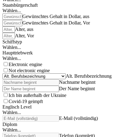
Staatsbürgerschaft
Wählen...
Gewünschtes Gehalt in Dollar, aus
Gewünschtes Gehalt in Dollar, Vor
Alter, aus
Alter, Vor
Schiffstyp
Wählen...
Haupttriebwerk
Wählen...
Electronic engine
Not electronic engine
Alt. Berufsbezeichnung
Nachname beginnt
Der Name beginnt
Ich bin außerhalb der Ukraine
Covid-19 geimpft
Englisch Level
Wählen...
E-Mail (vollständig)
Diplom
Wählen...
Telefon (komplett)