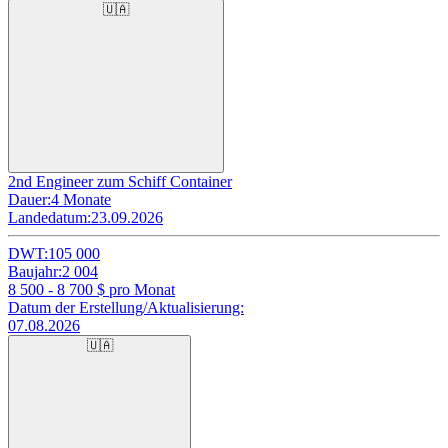
🇺🇦
2nd Engineer zum Schiff Container
Dauer:
4 Monate
Landedatum:
23.09.2026
DWT:
105 000
Baujahr:
2 004
8 500 - 8 700
$ pro Monat
Datum der Erstellung/Aktualisierung:
07.08.2026
🇺🇦