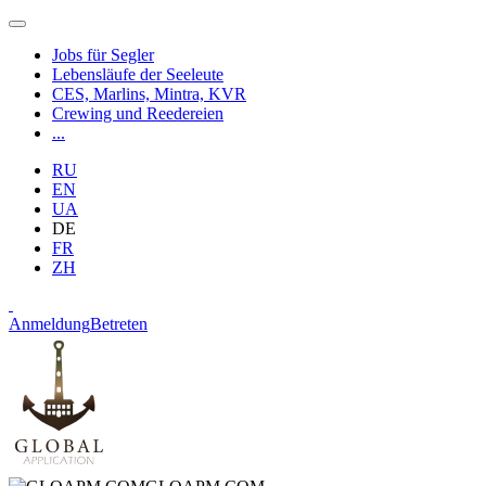
Jobs für Segler
Lebensläufe der Seeleute
CES, Marlins, Mintra, KVR
Crewing und Reedereien
...
RU
EN
UA
DE
FR
ZH
Anmeldung
Betreten