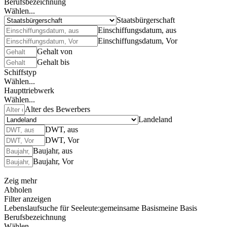
Berufsbezeichnung
Wählen...
Staatsbürgerschaft
Einschiffungsdatum, aus
Einschiffungsdatum, Vor
Gehalt von
Gehalt bis
Schiffstyp
Wählen...
Haupttriebwerk
Wählen...
Alter des Bewerbers
Landeland
DWT, aus
DWT, Vor
Baujahr, aus
Baujahr, Vor
Zeig mehr
Abholen
Filter anzeigen
Lebenslaufsuche für Seeleute:
gemeinsame Basis
meine Basis
Berufsbezeichnung
Wählen...