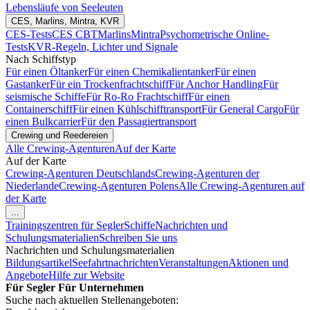
Lebensläufe von Seeleuten
CES, Marlins, Mintra, KVR
CES-Tests
CES CBT
Marlins
Mintra
Psychometrische Online-
Tests
KVR-Regeln, Lichter und Signale
Nach Schiffstyp
Für einen Öltanker
Für einen Chemikalientanker
Für einen
Gastanker
Für ein Trockenfrachtschiff
Für Anchor Handling
Für
seismische Schiffe
Für Ro-Ro Frachtschiff
Für einen
Containerschiff
Für einen Kühlschifftransport
Für General Cargo
Für
einen Bulkcarrier
Für den Passagiertransport
Crewing und Reedereien
Alle Crewing-Agenturen
Auf der Karte
Auf der Karte
Crewing-Agenturen Deutschlands
Crewing-Agenturen der
Niederlande
Crewing-Agenturen Polens
Alle Crewing-Agenturen auf
der Karte
...
Trainingszentren für Segler
Schiffe
Nachrichten und
Schulungsmaterialien
Schreiben Sie uns
Nachrichten und Schulungsmaterialien
Bildungsartikel
Seefahrtnachrichten
Veranstaltungen
Aktionen und
Angebote
Hilfe zur Website
Für Segler
Für Unternehmen
Suche nach aktuellen Stellenangeboten: