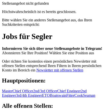
Stellenangebot nicht gefunden
Höchstwahrscheinlich ist es bereits geschlossen.
Bitte wählen Sie ein anderes Stellenangebot aus, das Ihren
Suchkriterien entspricht:
Jobs für Segler
Informieren Sie sich über neue Stellenangebote in Telegram!
Abonnieren Sie Ihre Position!
Wählen Sie eine Position aus
Oder richten Sie kostenlos einen persönlichen Newsletter mit
offenen Stellen entsprechend Ihren Filtern in Ihrem persönlichen
Konto im Bereich ein
Newsletter mit offenen Stellen
Hauptpositionen:
Master
Chief Officer
2nd/3rd Officer
Chief Engineer
2nd
Engineer
3rd/4th Engineer
ETO
Boatswain
Fitter
Cook
Seaman
Alle offenen Stellen: