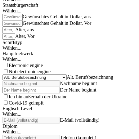
Staatsbürgerschaft
Wählen...
Gewünschtes Gehalt in Dollar, aus
Gewünschtes Gehalt in Dollar, Vor
Alter, aus
Alter, Vor
Schiffstyp
Wählen...
Haupttriebwerk
Wählen...
Electronic engine
Not electronic engine
Alt. Berufsbezeichnung
Nachname beginnt
Der Name beginnt
Ich bin außerhalb der Ukraine
Covid-19 geimpft
Englisch Level
Wählen...
E-Mail (vollständig)
Diplom
Wählen...
Telefon (komplett)