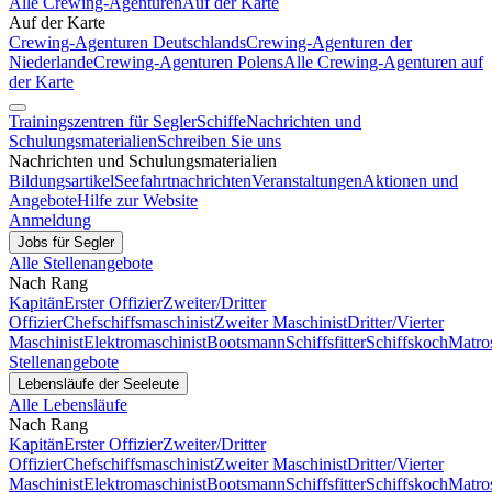
Alle Crewing-Agenturen
Auf der Karte
Auf der Karte
Crewing-Agenturen Deutschlands
Crewing-Agenturen der
Niederlande
Crewing-Agenturen Polens
Alle Crewing-Agenturen auf
der Karte
Trainingszentren für Segler
Schiffe
Nachrichten und
Schulungsmaterialien
Schreiben Sie uns
Nachrichten und Schulungsmaterialien
Bildungsartikel
Seefahrtnachrichten
Veranstaltungen
Aktionen und
Angebote
Hilfe zur Website
Anmeldung
Jobs für Segler
Alle Stellenangebote
Nach Rang
Kapitän
Erster Offizier
Zweiter/Dritter
Offizier
Chefschiffsmaschinist
Zweiter Maschinist
Dritter/Vierter
Maschinist
Elektromaschinist
Bootsmann
Schiffsfitter
Schiffskoch
Matro
Stellenangebote
Lebensläufe der Seeleute
Alle Lebensläufe
Nach Rang
Kapitän
Erster Offizier
Zweiter/Dritter
Offizier
Chefschiffsmaschinist
Zweiter Maschinist
Dritter/Vierter
Maschinist
Elektromaschinist
Bootsmann
Schiffsfitter
Schiffskoch
Matro