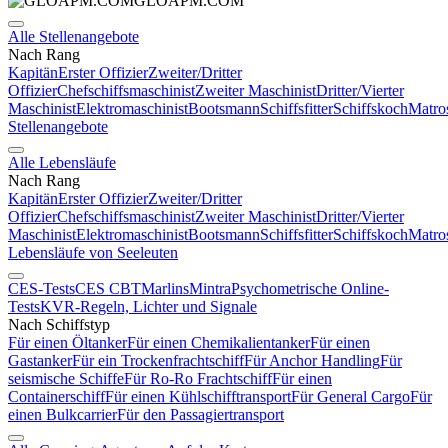
GLOAPM.COM
Alle Stellenangebote
Nach Rang
Kapitän
Erster Offizier
Zweiter/Dritter
Offizier
Chefschiffsmaschinist
Zweiter Maschinist
Dritter/Vierter
Maschinist
Elektromaschinist
Bootsmann
Schiffsfitter
Schiffskoch
Matro
Stellenangebote
Alle Lebensläufe
Nach Rang
Kapitän
Erster Offizier
Zweiter/Dritter
Offizier
Chefschiffsmaschinist
Zweiter Maschinist
Dritter/Vierter
Maschinist
Elektromaschinist
Bootsmann
Schiffsfitter
Schiffskoch
Matro
Lebensläufe von Seeleuten
CES-Tests
CES CBT
Marlins
Mintra
Psychometrische Online-
Tests
KVR-Regeln, Lichter und Signale
Nach Schiffstyp
Für einen Öltanker
Für einen Chemikalientanker
Für einen
Gastanker
Für ein Trockenfrachtschiff
Für Anchor Handling
Für
seismische Schiffe
Für Ro-Ro Frachtschiff
Für einen
Containerschiff
Für einen Kühlschifftransport
Für General Cargo
Für
einen Bulkcarrier
Für den Passagiertransport