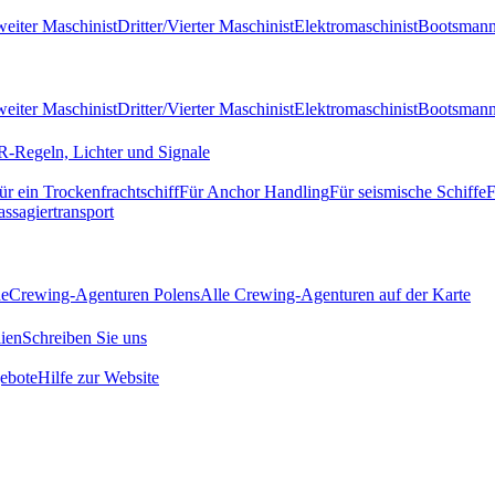
eiter Maschinist
Dritter/Vierter Maschinist
Elektromaschinist
Bootsman
eiter Maschinist
Dritter/Vierter Maschinist
Elektromaschinist
Bootsman
-Regeln, Lichter und Signale
ür ein Trockenfrachtschiff
Für Anchor Handling
Für seismische Schiffe
F
assagiertransport
de
Crewing-Agenturen Polens
Alle Crewing-Agenturen auf der Karte
ien
Schreiben Sie uns
ebote
Hilfe zur Website