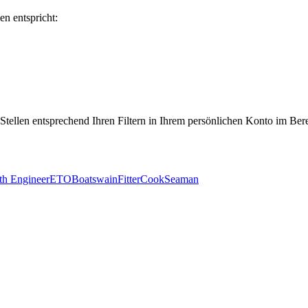
en entspricht:
 Stellen entsprechend Ihren Filtern in Ihrem persönlichen Konto im Ber
th Engineer
ETO
Boatswain
Fitter
Cook
Seaman