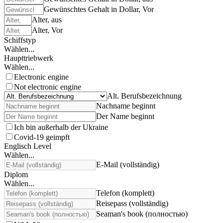
Gewünschtes Gehalt in Dollar, Vor
Alter, aus
Alter, Vor
Schiffstyp
Wählen...
Haupttriebwerk
Wählen...
Electronic engine
Not electronic engine
Alt. Berufsbezeichnung
Nachname beginnt
Der Name beginnt
Ich bin außerhalb der Ukraine
Covid-19 geimpft
Englisch Level
Wählen...
E-Mail (vollständig)
Diplom
Wählen...
Telefon (komplett)
Reisepass (vollständig)
Seaman's book (полностью)