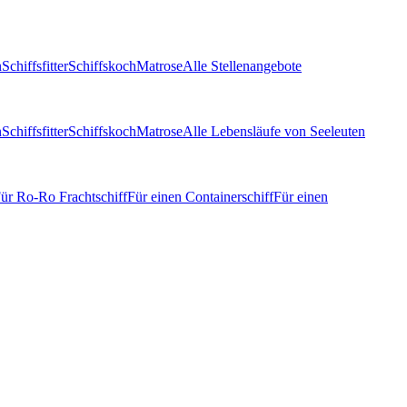
n
Schiffsfitter
Schiffskoch
Matrose
Alle Stellenangebote
n
Schiffsfitter
Schiffskoch
Matrose
Alle Lebensläufe von Seeleuten
ür Ro-Ro Frachtschiff
Für einen Containerschiff
Für einen