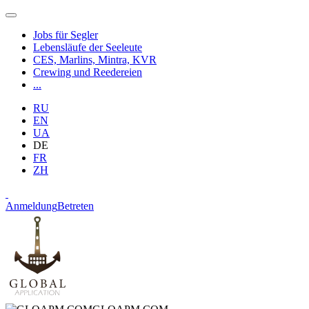
Jobs für Segler
Lebensläufe der Seeleute
CES, Marlins, Mintra, KVR
Crewing und Reedereien
...
RU
EN
UA
DE
FR
ZH
Anmeldung
Betreten