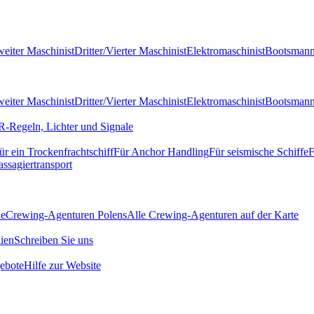
eiter Maschinist
Dritter/Vierter Maschinist
Elektromaschinist
Bootsman
eiter Maschinist
Dritter/Vierter Maschinist
Elektromaschinist
Bootsman
-Regeln, Lichter und Signale
ür ein Trockenfrachtschiff
Für Anchor Handling
Für seismische Schiffe
F
assagiertransport
de
Crewing-Agenturen Polens
Alle Crewing-Agenturen auf der Karte
ien
Schreiben Sie uns
ebote
Hilfe zur Website