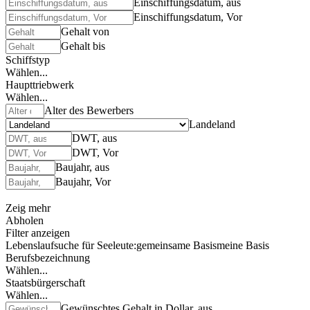
Einschiffungsdatum, aus
Einschiffungsdatum, Vor
Gehalt von
Gehalt bis
Schiffstyp
Wählen...
Haupttriebwerk
Wählen...
Alter des Bewerbers
Landeland
DWT, aus
DWT, Vor
Baujahr, aus
Baujahr, Vor
Zeig mehr
Abholen
Filter anzeigen
Lebenslaufsuche für Seeleute:
gemeinsame Basis
meine Basis
Berufsbezeichnung
Wählen...
Staatsbürgerschaft
Wählen...
Gewünschtes Gehalt in Dollar, aus