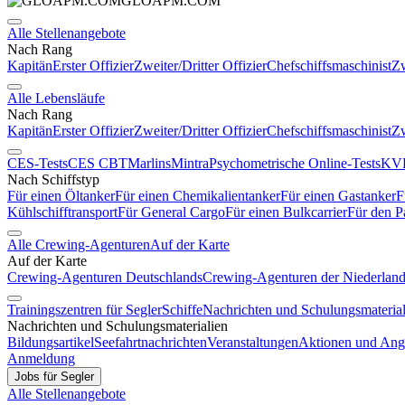
GLOAPM.COM
Alle Stellenangebote
Nach Rang
Kapitän
Erster Offizier
Zweiter/Dritter Offizier
Chefschiffsmaschinist
Zw
Alle Lebensläufe
Nach Rang
Kapitän
Erster Offizier
Zweiter/Dritter Offizier
Chefschiffsmaschinist
Zw
CES-Tests
CES CBT
Marlins
Mintra
Psychometrische Online-Tests
KVR
Nach Schiffstyp
Für einen Öltanker
Für einen Chemikalientanker
Für einen Gastanker
F
Kühlschifftransport
Für General Cargo
Für einen Bulkcarrier
Für den P
Alle Crewing-Agenturen
Auf der Karte
Auf der Karte
Crewing-Agenturen Deutschlands
Crewing-Agenturen der Niederlan
Trainingszentren für Segler
Schiffe
Nachrichten und Schulungsmaterial
Nachrichten und Schulungsmaterialien
Bildungsartikel
Seefahrtnachrichten
Veranstaltungen
Aktionen und Ang
Anmeldung
Jobs für Segler
Alle Stellenangebote