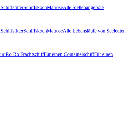
n
Schiffsfitter
Schiffskoch
Matrose
Alle Stellenangebote
n
Schiffsfitter
Schiffskoch
Matrose
Alle Lebensläufe von Seeleuten
ür Ro-Ro Frachtschiff
Für einen Containerschiff
Für einen