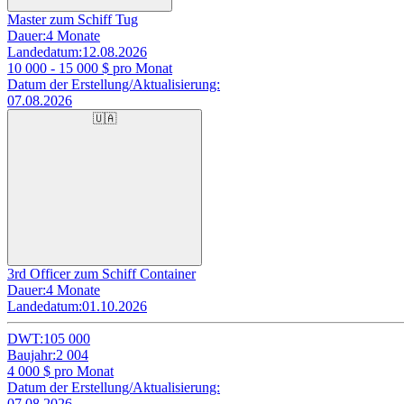
Master zum Schiff Tug
Dauer:
4 Monate
Landedatum:
12.08.2026
10 000 - 15 000
$ pro Monat
Datum der Erstellung/Aktualisierung:
07.08.2026
🇺🇦
3rd Officer zum Schiff Container
Dauer:
4 Monate
Landedatum:
01.10.2026
DWT:
105 000
Baujahr:
2 004
4 000
$ pro Monat
Datum der Erstellung/Aktualisierung:
07.08.2026