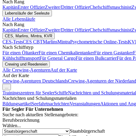
Nach Rang
Kapitän
Erster Offizier
Zweiter/Dritter Offizier
Chefschiffsmaschinist
Zw
Lebensläufe der Seeleute
Alle Lebensläufe
Nach Rang
Kapitän
Erster Offizier
Zweiter/Dritter Offizier
Chefschiffsmaschinist
Zw
CES, Marlins, Mintra, KVR
CES-Tests
CES CBT
Marlins
Mintra
Psychometrische Online-Tests
KVR
Nach Schiffstyp
Für einen Öltanker
Für einen Chemikalientanker
Für einen Gastanker
F
Kühlschifftransport
Für General Cargo
Für einen Bulkcarrier
Für den P
Crewing und Reedereien
Alle Crewing-Agenturen
Auf der Karte
Auf der Karte
Crewing-Agenturen Deutschlands
Crewing-Agenturen der Niederlan
...
Trainingszentren für Segler
Schiffe
Nachrichten und Schulungsmaterial
Nachrichten und Schulungsmaterialien
Bildungsartikel
Seefahrtnachrichten
Veranstaltungen
Aktionen und Ang
Für Segler
Für Unternehmen
Suche nach aktuellen Stellenangeboten:
Berufsbezeichnung
Wählen...
Staatsbürgerschaft