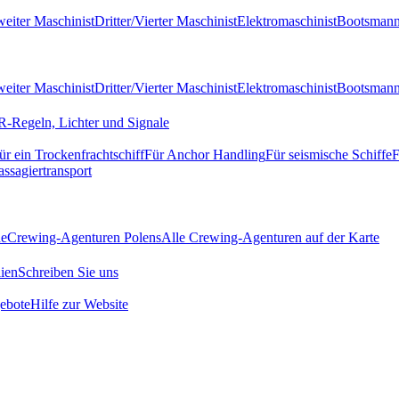
eiter Maschinist
Dritter/Vierter Maschinist
Elektromaschinist
Bootsman
eiter Maschinist
Dritter/Vierter Maschinist
Elektromaschinist
Bootsman
-Regeln, Lichter und Signale
ür ein Trockenfrachtschiff
Für Anchor Handling
Für seismische Schiffe
F
assagiertransport
de
Crewing-Agenturen Polens
Alle Crewing-Agenturen auf der Karte
ien
Schreiben Sie uns
ebote
Hilfe zur Website