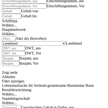
Einschiffungsdatum, aus
Einschiffungsdatum, Vor
Gehalt von
Gehalt bis
Schiffstyp
Wählen...
Haupttriebwerk
Wählen...
Alter des Bewerbers
Landeland
DWT, aus
DWT, Vor
Baujahr, aus
Baujahr, Vor
Zeig mehr
Abholen
Filter anzeigen
Lebenslaufsuche für Seeleute:
gemeinsame Basis
meine Basis
Berufsbezeichnung
Wählen...
Staatsbürgerschaft
Wählen...
Gewünschtes Gehalt in Dollar, aus