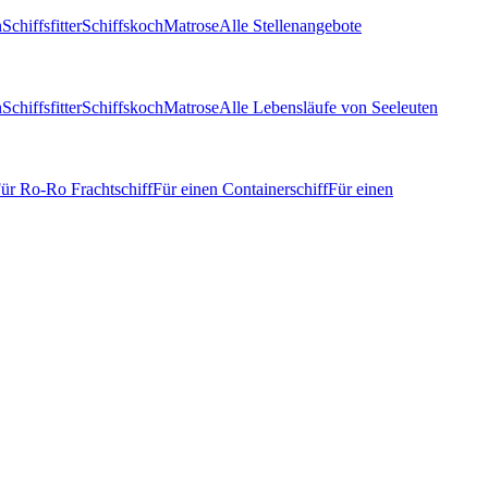
n
Schiffsfitter
Schiffskoch
Matrose
Alle Stellenangebote
n
Schiffsfitter
Schiffskoch
Matrose
Alle Lebensläufe von Seeleuten
ür Ro-Ro Frachtschiff
Für einen Containerschiff
Für einen