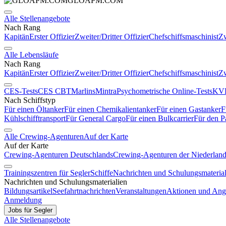
GLOAPM.COM
Alle Stellenangebote
Nach Rang
Kapitän
Erster Offizier
Zweiter/Dritter Offizier
Chefschiffsmaschinist
Zw
Alle Lebensläufe
Nach Rang
Kapitän
Erster Offizier
Zweiter/Dritter Offizier
Chefschiffsmaschinist
Zw
CES-Tests
CES CBT
Marlins
Mintra
Psychometrische Online-Tests
KVR
Nach Schiffstyp
Für einen Öltanker
Für einen Chemikalientanker
Für einen Gastanker
F
Kühlschifftransport
Für General Cargo
Für einen Bulkcarrier
Für den P
Alle Crewing-Agenturen
Auf der Karte
Auf der Karte
Crewing-Agenturen Deutschlands
Crewing-Agenturen der Niederlan
Trainingszentren für Segler
Schiffe
Nachrichten und Schulungsmaterial
Nachrichten und Schulungsmaterialien
Bildungsartikel
Seefahrtnachrichten
Veranstaltungen
Aktionen und Ang
Anmeldung
Jobs für Segler
Alle Stellenangebote