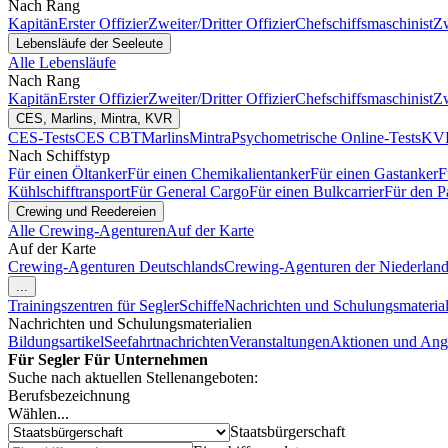
Nach Rang
Kapitän
Erster Offizier
Zweiter/Dritter Offizier
Chefschiffsmaschinist
Zw
Lebensläufe der Seeleute
Alle Lebensläufe
Nach Rang
Kapitän
Erster Offizier
Zweiter/Dritter Offizier
Chefschiffsmaschinist
Zw
CES, Marlins, Mintra, KVR
CES-Tests
CES CBT
Marlins
Mintra
Psychometrische Online-Tests
KVR
Nach Schiffstyp
Für einen Öltanker
Für einen Chemikalientanker
Für einen Gastanker
F
Kühlschifftransport
Für General Cargo
Für einen Bulkcarrier
Für den P
Crewing und Reedereien
Alle Crewing-Agenturen
Auf der Karte
Auf der Karte
Crewing-Agenturen Deutschlands
Crewing-Agenturen der Niederlan
...
Trainingszentren für Segler
Schiffe
Nachrichten und Schulungsmaterial
Nachrichten und Schulungsmaterialien
Bildungsartikel
Seefahrtnachrichten
Veranstaltungen
Aktionen und Ang
Für Segler
Für Unternehmen
Suche nach aktuellen Stellenangeboten:
Berufsbezeichnung
Wählen...
Staatsbürgerschaft