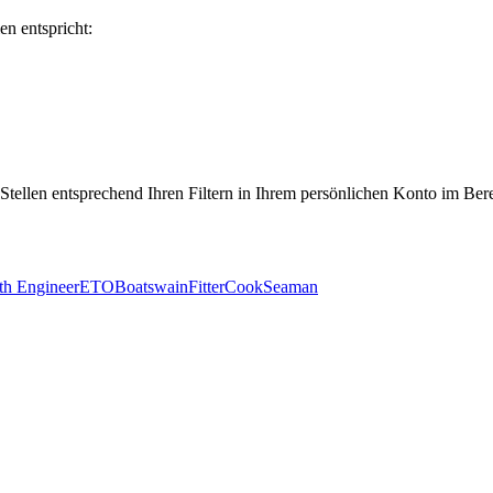
en entspricht:
 Stellen entsprechend Ihren Filtern in Ihrem persönlichen Konto im Ber
th Engineer
ETO
Boatswain
Fitter
Cook
Seaman