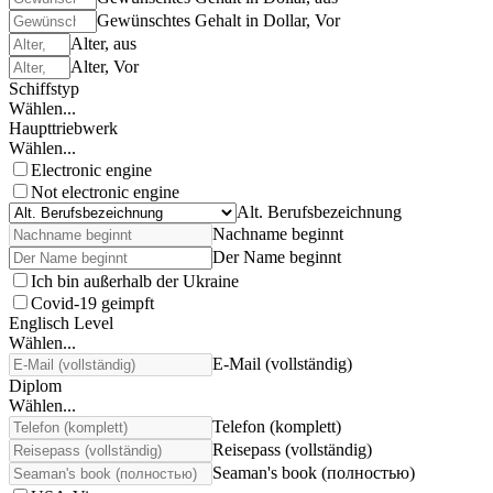
Gewünschtes Gehalt in Dollar, Vor
Alter, aus
Alter, Vor
Schiffstyp
Wählen...
Haupttriebwerk
Wählen...
Electronic engine
Not electronic engine
Alt. Berufsbezeichnung
Nachname beginnt
Der Name beginnt
Ich bin außerhalb der Ukraine
Covid-19 geimpft
Englisch Level
Wählen...
E-Mail (vollständig)
Diplom
Wählen...
Telefon (komplett)
Reisepass (vollständig)
Seaman's book (полностью)