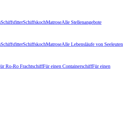
n
Schiffsfitter
Schiffskoch
Matrose
Alle Stellenangebote
n
Schiffsfitter
Schiffskoch
Matrose
Alle Lebensläufe von Seeleuten
ür Ro-Ro Frachtschiff
Für einen Containerschiff
Für einen