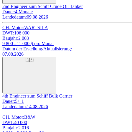
2nd Engineer zum Schiff Crude Oil Tanker
Dauer:
4 Monate
Landedatum:
09.08.2026
CH. Motor:
WARTSILA
DWT:
106 000
Baujahr:
2 003
9 800 - 11 000
$ pro Monat
Datum der Erstellung/Aktualisierung:
07.08.2026
🇬🇪
4th Engineer zum Schiff Bulk Carrier
Dauer:
5+-1
Landedatum:
14.08.2026
CH. Motor:
B&W
DWT:
40 000
Baujahr:
2 016