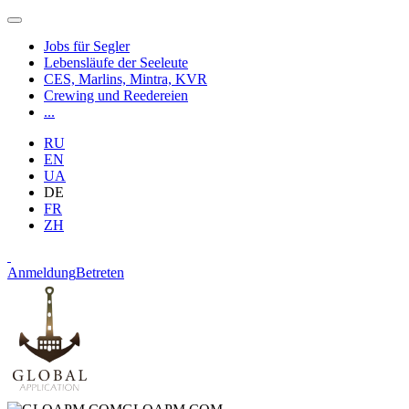
Jobs für Segler
Lebensläufe der Seeleute
CES, Marlins, Mintra, KVR
Crewing und Reedereien
...
RU
EN
UA
DE
FR
ZH
Anmeldung
Betreten