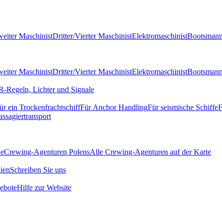
eiter Maschinist
Dritter/Vierter Maschinist
Elektromaschinist
Bootsman
eiter Maschinist
Dritter/Vierter Maschinist
Elektromaschinist
Bootsman
-Regeln, Lichter und Signale
ür ein Trockenfrachtschiff
Für Anchor Handling
Für seismische Schiffe
F
assagiertransport
de
Crewing-Agenturen Polens
Alle Crewing-Agenturen auf der Karte
ien
Schreiben Sie uns
ebote
Hilfe zur Website