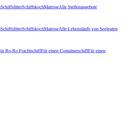
n
Schiffsfitter
Schiffskoch
Matrose
Alle Stellenangebote
n
Schiffsfitter
Schiffskoch
Matrose
Alle Lebensläufe von Seeleuten
ür Ro-Ro Frachtschiff
Für einen Containerschiff
Für einen