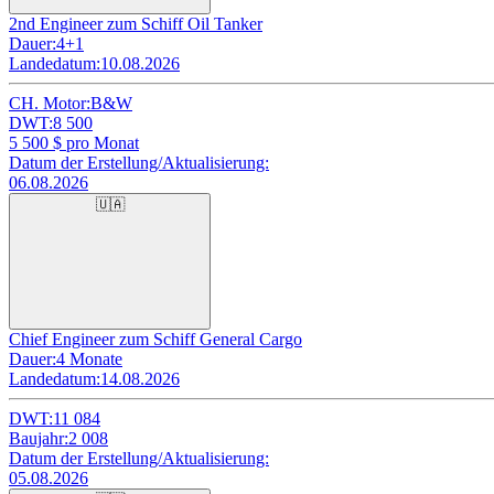
2nd Engineer zum Schiff Oil Tanker
Dauer:
4+1
Landedatum:
10.08.2026
CH. Motor:
B&W
DWT:
8 500
5 500
$ pro Monat
Datum der Erstellung/Aktualisierung:
06.08.2026
🇺🇦
Chief Engineer zum Schiff General Cargo
Dauer:
4 Monate
Landedatum:
14.08.2026
DWT:
11 084
Baujahr:
2 008
Datum der Erstellung/Aktualisierung:
05.08.2026