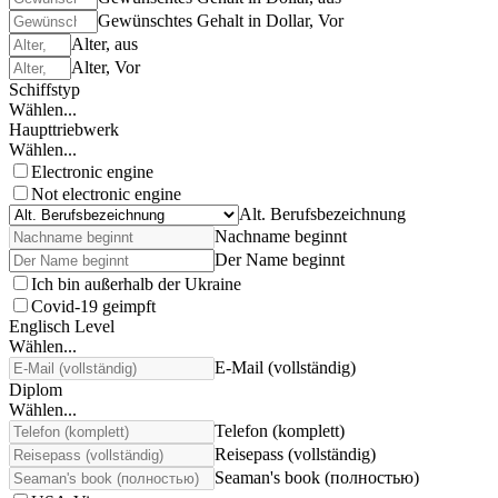
Gewünschtes Gehalt in Dollar, Vor
Alter, aus
Alter, Vor
Schiffstyp
Wählen...
Haupttriebwerk
Wählen...
Electronic engine
Not electronic engine
Alt. Berufsbezeichnung
Nachname beginnt
Der Name beginnt
Ich bin außerhalb der Ukraine
Covid-19 geimpft
Englisch Level
Wählen...
E-Mail (vollständig)
Diplom
Wählen...
Telefon (komplett)
Reisepass (vollständig)
Seaman's book (полностью)