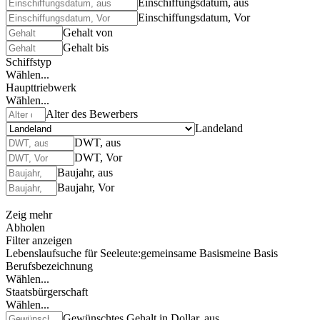
Einschiffungsdatum, aus
Einschiffungsdatum, Vor
Gehalt von
Gehalt bis
Schiffstyp
Wählen...
Haupttriebwerk
Wählen...
Alter des Bewerbers
Landeland
DWT, aus
DWT, Vor
Baujahr, aus
Baujahr, Vor
Zeig mehr
Abholen
Filter anzeigen
Lebenslaufsuche für Seeleute:
gemeinsame Basis
meine Basis
Berufsbezeichnung
Wählen...
Staatsbürgerschaft
Wählen...
Gewünschtes Gehalt in Dollar, aus