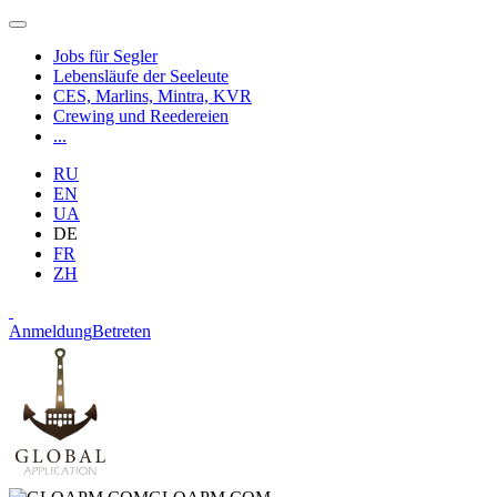
Jobs für Segler
Lebensläufe der Seeleute
CES, Marlins, Mintra, KVR
Crewing und Reedereien
...
RU
EN
UA
DE
FR
ZH
Anmeldung
Betreten