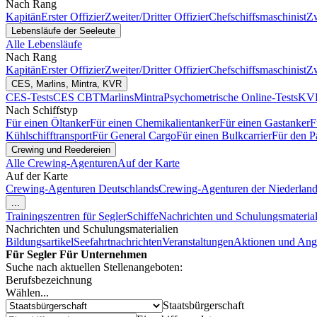
Nach Rang
Kapitän
Erster Offizier
Zweiter/Dritter Offizier
Chefschiffsmaschinist
Zw
Lebensläufe der Seeleute
Alle Lebensläufe
Nach Rang
Kapitän
Erster Offizier
Zweiter/Dritter Offizier
Chefschiffsmaschinist
Zw
CES, Marlins, Mintra, KVR
CES-Tests
CES CBT
Marlins
Mintra
Psychometrische Online-Tests
KVR
Nach Schiffstyp
Für einen Öltanker
Für einen Chemikalientanker
Für einen Gastanker
F
Kühlschifftransport
Für General Cargo
Für einen Bulkcarrier
Für den P
Crewing und Reedereien
Alle Crewing-Agenturen
Auf der Karte
Auf der Karte
Crewing-Agenturen Deutschlands
Crewing-Agenturen der Niederlan
...
Trainingszentren für Segler
Schiffe
Nachrichten und Schulungsmaterial
Nachrichten und Schulungsmaterialien
Bildungsartikel
Seefahrtnachrichten
Veranstaltungen
Aktionen und Ang
Für Segler
Für Unternehmen
Suche nach aktuellen Stellenangeboten:
Berufsbezeichnung
Wählen...
Staatsbürgerschaft