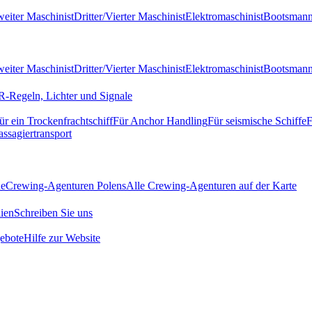
eiter Maschinist
Dritter/Vierter Maschinist
Elektromaschinist
Bootsman
eiter Maschinist
Dritter/Vierter Maschinist
Elektromaschinist
Bootsman
-Regeln, Lichter und Signale
ür ein Trockenfrachtschiff
Für Anchor Handling
Für seismische Schiffe
F
assagiertransport
de
Crewing-Agenturen Polens
Alle Crewing-Agenturen auf der Karte
ien
Schreiben Sie uns
ebote
Hilfe zur Website