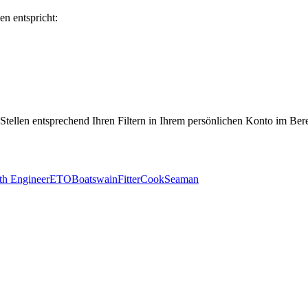
en entspricht:
 Stellen entsprechend Ihren Filtern in Ihrem persönlichen Konto im Ber
th Engineer
ETO
Boatswain
Fitter
Cook
Seaman