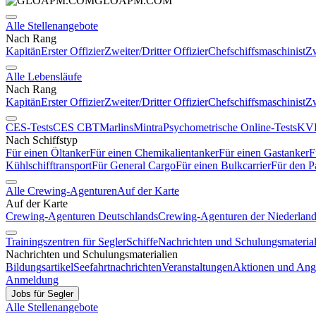
GLOAPM.COM
Alle Stellenangebote
Nach Rang
Kapitän
Erster Offizier
Zweiter/Dritter Offizier
Chefschiffsmaschinist
Zw
Alle Lebensläufe
Nach Rang
Kapitän
Erster Offizier
Zweiter/Dritter Offizier
Chefschiffsmaschinist
Zw
CES-Tests
CES CBT
Marlins
Mintra
Psychometrische Online-Tests
KVR
Nach Schiffstyp
Für einen Öltanker
Für einen Chemikalientanker
Für einen Gastanker
F
Kühlschifftransport
Für General Cargo
Für einen Bulkcarrier
Für den P
Alle Crewing-Agenturen
Auf der Karte
Auf der Karte
Crewing-Agenturen Deutschlands
Crewing-Agenturen der Niederlan
Trainingszentren für Segler
Schiffe
Nachrichten und Schulungsmaterial
Nachrichten und Schulungsmaterialien
Bildungsartikel
Seefahrtnachrichten
Veranstaltungen
Aktionen und Ang
Anmeldung
Jobs für Segler
Alle Stellenangebote