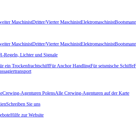
eiter Maschinist
Dritter/Vierter Maschinist
Elektromaschinist
Bootsman
eiter Maschinist
Dritter/Vierter Maschinist
Elektromaschinist
Bootsman
-Regeln, Lichter und Signale
ür ein Trockenfrachtschiff
Für Anchor Handling
Für seismische Schiffe
F
assagiertransport
de
Crewing-Agenturen Polens
Alle Crewing-Agenturen auf der Karte
ien
Schreiben Sie uns
ebote
Hilfe zur Website