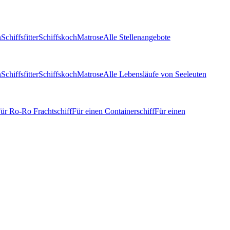
n
Schiffsfitter
Schiffskoch
Matrose
Alle Stellenangebote
n
Schiffsfitter
Schiffskoch
Matrose
Alle Lebensläufe von Seeleuten
ür Ro-Ro Frachtschiff
Für einen Containerschiff
Für einen