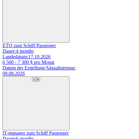
ETO zum Schiff Passenger
Dauer:
4 months
Landedatum:
17.10.2026
6 500 - 7 300
$ pro Monat
Datum der Erstellung/Aktualisierung:
09.08.2026
🇺🇦
IT-manager zum Schiff Passenger
Dauer:
6 months