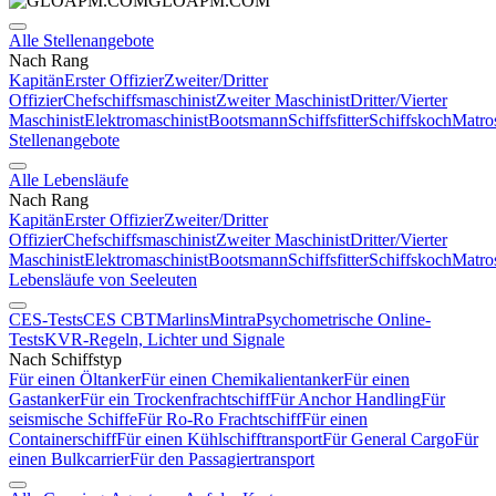
GLOAPM.COM
Alle Stellenangebote
Nach Rang
Kapitän
Erster Offizier
Zweiter/Dritter
Offizier
Chefschiffsmaschinist
Zweiter Maschinist
Dritter/Vierter
Maschinist
Elektromaschinist
Bootsmann
Schiffsfitter
Schiffskoch
Matro
Stellenangebote
Alle Lebensläufe
Nach Rang
Kapitän
Erster Offizier
Zweiter/Dritter
Offizier
Chefschiffsmaschinist
Zweiter Maschinist
Dritter/Vierter
Maschinist
Elektromaschinist
Bootsmann
Schiffsfitter
Schiffskoch
Matro
Lebensläufe von Seeleuten
CES-Tests
CES CBT
Marlins
Mintra
Psychometrische Online-
Tests
KVR-Regeln, Lichter und Signale
Nach Schiffstyp
Für einen Öltanker
Für einen Chemikalientanker
Für einen
Gastanker
Für ein Trockenfrachtschiff
Für Anchor Handling
Für
seismische Schiffe
Für Ro-Ro Frachtschiff
Für einen
Containerschiff
Für einen Kühlschifftransport
Für General Cargo
Für
einen Bulkcarrier
Für den Passagiertransport