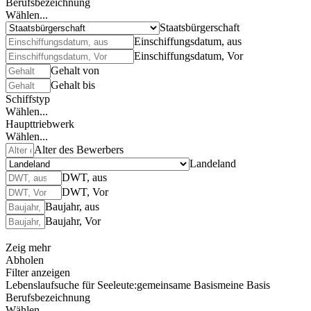
Berufsbezeichnung
Wählen...
Staatsbürgerschaft
Einschiffungsdatum, aus
Einschiffungsdatum, Vor
Gehalt von
Gehalt bis
Schiffstyp
Wählen...
Haupttriebwerk
Wählen...
Alter des Bewerbers
Landeland
DWT, aus
DWT, Vor
Baujahr, aus
Baujahr, Vor
Zeig mehr
Abholen
Filter anzeigen
Lebenslaufsuche für Seeleute:
gemeinsame Basis
meine Basis
Berufsbezeichnung
Wählen...