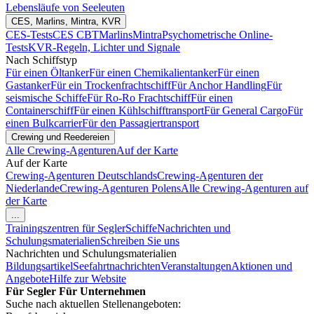
Lebensläufe von Seeleuten
CES, Marlins, Mintra, KVR
CES-Tests
CES CBT
Marlins
Mintra
Psychometrische Online-
Tests
KVR-Regeln, Lichter und Signale
Nach Schiffstyp
Für einen Öltanker
Für einen Chemikalientanker
Für einen
Gastanker
Für ein Trockenfrachtschiff
Für Anchor Handling
Für
seismische Schiffe
Für Ro-Ro Frachtschiff
Für einen
Containerschiff
Für einen Kühlschifftransport
Für General Cargo
Für
einen Bulkcarrier
Für den Passagiertransport
Crewing und Reedereien
Alle Crewing-Agenturen
Auf der Karte
Auf der Karte
Crewing-Agenturen Deutschlands
Crewing-Agenturen der
Niederlande
Crewing-Agenturen Polens
Alle Crewing-Agenturen auf
der Karte
...
Trainingszentren für Segler
Schiffe
Nachrichten und
Schulungsmaterialien
Schreiben Sie uns
Nachrichten und Schulungsmaterialien
Bildungsartikel
Seefahrtnachrichten
Veranstaltungen
Aktionen und
Angebote
Hilfe zur Website
Für Segler
Für Unternehmen
Suche nach aktuellen Stellenangeboten: