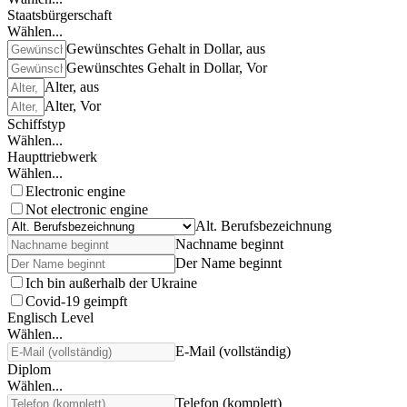
Staatsbürgerschaft
Wählen...
Gewünschtes Gehalt in Dollar, aus
Gewünschtes Gehalt in Dollar, Vor
Alter, aus
Alter, Vor
Schiffstyp
Wählen...
Haupttriebwerk
Wählen...
Electronic engine
Not electronic engine
Alt. Berufsbezeichnung
Nachname beginnt
Der Name beginnt
Ich bin außerhalb der Ukraine
Covid-19 geimpft
Englisch Level
Wählen...
E-Mail (vollständig)
Diplom
Wählen...
Telefon (komplett)