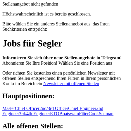
Stellenangebot nicht gefunden
Höchstwahrscheinlich ist es bereits geschlossen.
Bitte wählen Sie ein anderes Stellenangebot aus, das Ihren
Suchkriterien entspricht:
Jobs für Segler
Informieren Sie sich über neue Stellenangebote in Telegram!
Abonnieren Sie Ihre Position!
Wählen Sie eine Position aus
Oder richten Sie kostenlos einen persönlichen Newsletter mit
offenen Stellen entsprechend Ihren Filtern in Ihrem persönlichen
Konto im Bereich ein
Newsletter mit offenen Stellen
Hauptpositionen:
Master
Chief Officer
2nd/3rd Officer
Chief Engineer
2nd
Engineer
3rd/4th Engineer
ETO
Boatswain
Fitter
Cook
Seaman
Alle offenen Stellen: