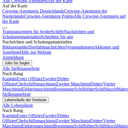
Alle Crewing-Agenturen
Auf der Karte
Auf der Karte
Crewing-Agenturen Deutschlands
Crewing-Agenturen der
Niederlande
Crewing-Agenturen Polens
Alle Crewing-Agenturen auf
der Karte
Trainingszentren für Segler
Schiffe
Nachrichten und
Schulungsmaterialien
Schreiben Sie uns
Nachrichten und Schulungsmaterialien
Bildungsartikel
Seefahrtnachrichten
Veranstaltungen
Aktionen und
Angebote
Hilfe zur Website
Anmeldung
Jobs für Segler
Alle Stellenangebote
Nach Rang
Kapitän
Erster Offizier
Zweiter/Dritter
Offizier
Chefschiffsmaschinist
Zweiter Maschinist
Dritter/Vierter
Maschinist
Elektromaschinist
Bootsmann
Schiffsfitter
Schiffskoch
Matro
Stellenangebote
Lebensläufe der Seeleute
Alle Lebensläufe
Nach Rang
Kapitän
Erster Offizier
Zweiter/Dritter
Offizier
Chefschiffsmaschinist
Zweiter Maschinist
Dritter/Vierter
Maschinist
Elektromaschinist
Bootsmann
Schiffsfitter
Schiffskoch
Matro