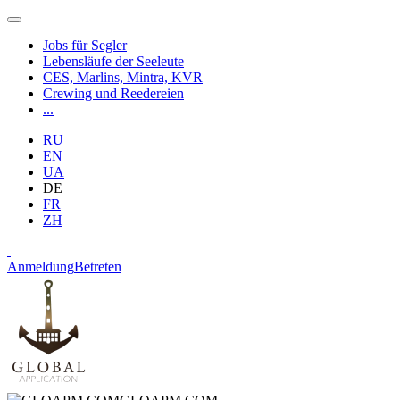
Jobs für Segler
Lebensläufe der Seeleute
CES, Marlins, Mintra, KVR
Crewing und Reedereien
...
RU
EN
UA
DE
FR
ZH
Anmeldung
Betreten