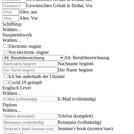
Gewünschtes Gehalt in Dollar, Vor
Alter, aus
Alter, Vor
Schiffstyp
Wählen...
Haupttriebwerk
Wählen...
Electronic engine
Not electronic engine
Alt. Berufsbezeichnung
Nachname beginnt
Der Name beginnt
Ich bin außerhalb der Ukraine
Covid-19 geimpft
Englisch Level
Wählen...
E-Mail (vollständig)
Diplom
Wählen...
Telefon (komplett)
Reisepass (vollständig)
Seaman's book (полностью)