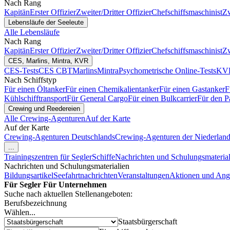
Nach Rang
Kapitän
Erster Offizier
Zweiter/Dritter Offizier
Chefschiffsmaschinist
Zw
Lebensläufe der Seeleute
Alle Lebensläufe
Nach Rang
Kapitän
Erster Offizier
Zweiter/Dritter Offizier
Chefschiffsmaschinist
Zw
CES, Marlins, Mintra, KVR
CES-Tests
CES CBT
Marlins
Mintra
Psychometrische Online-Tests
KVR
Nach Schiffstyp
Für einen Öltanker
Für einen Chemikalientanker
Für einen Gastanker
F
Kühlschifftransport
Für General Cargo
Für einen Bulkcarrier
Für den P
Crewing und Reedereien
Alle Crewing-Agenturen
Auf der Karte
Auf der Karte
Crewing-Agenturen Deutschlands
Crewing-Agenturen der Niederlan
...
Trainingszentren für Segler
Schiffe
Nachrichten und Schulungsmaterial
Nachrichten und Schulungsmaterialien
Bildungsartikel
Seefahrtnachrichten
Veranstaltungen
Aktionen und Ang
Für Segler
Für Unternehmen
Suche nach aktuellen Stellenangeboten:
Berufsbezeichnung
Wählen...
Staatsbürgerschaft