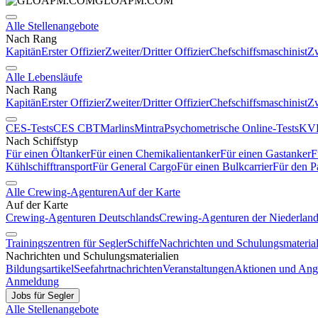
GLOAPM.COM
Alle Stellenangebote
Nach Rang
Kapitän
Erster Offizier
Zweiter/Dritter Offizier
Chefschiffsmaschinist
Zw
Alle Lebensläufe
Nach Rang
Kapitän
Erster Offizier
Zweiter/Dritter Offizier
Chefschiffsmaschinist
Zw
CES-Tests
CES CBT
Marlins
Mintra
Psychometrische Online-Tests
KVR
Nach Schiffstyp
Für einen Öltanker
Für einen Chemikalientanker
Für einen Gastanker
F
Kühlschifftransport
Für General Cargo
Für einen Bulkcarrier
Für den P
Alle Crewing-Agenturen
Auf der Karte
Auf der Karte
Crewing-Agenturen Deutschlands
Crewing-Agenturen der Niederlan
Trainingszentren für Segler
Schiffe
Nachrichten und Schulungsmaterial
Nachrichten und Schulungsmaterialien
Bildungsartikel
Seefahrtnachrichten
Veranstaltungen
Aktionen und Ang
Anmeldung
Jobs für Segler
Alle Stellenangebote