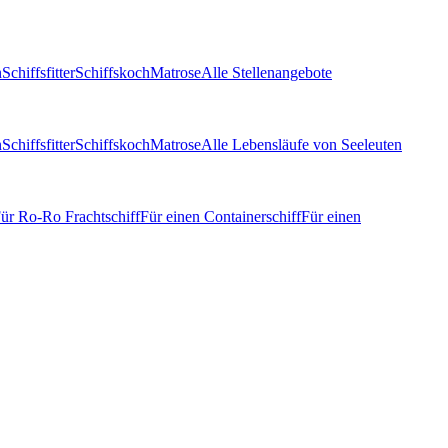
n
Schiffsfitter
Schiffskoch
Matrose
Alle Stellenangebote
n
Schiffsfitter
Schiffskoch
Matrose
Alle Lebensläufe von Seeleuten
ür Ro-Ro Frachtschiff
Für einen Containerschiff
Für einen