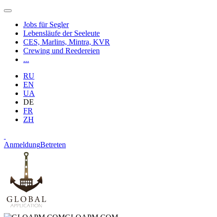
Jobs für Segler
Lebensläufe der Seeleute
CES, Marlins, Mintra, KVR
Crewing und Reedereien
...
RU
EN
UA
DE
FR
ZH
Anmeldung
Betreten