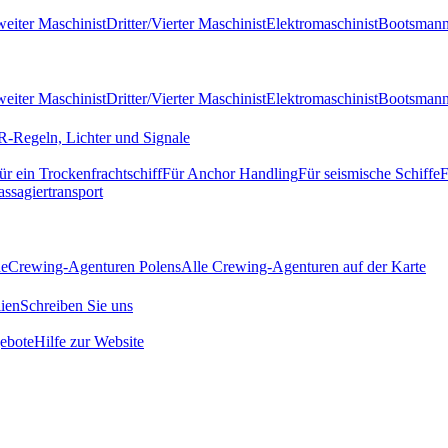
eiter Maschinist
Dritter/Vierter Maschinist
Elektromaschinist
Bootsman
eiter Maschinist
Dritter/Vierter Maschinist
Elektromaschinist
Bootsman
-Regeln, Lichter und Signale
ür ein Trockenfrachtschiff
Für Anchor Handling
Für seismische Schiffe
F
assagiertransport
de
Crewing-Agenturen Polens
Alle Crewing-Agenturen auf der Karte
ien
Schreiben Sie uns
ebote
Hilfe zur Website