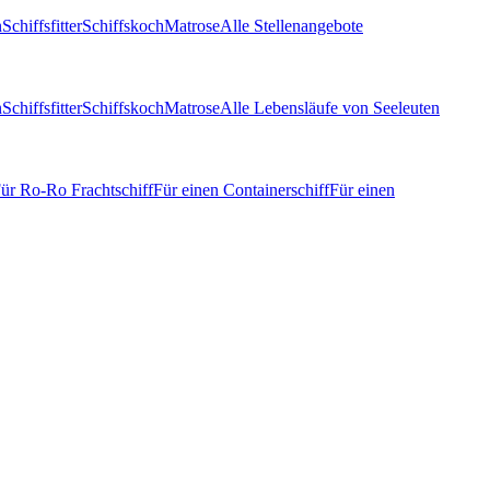
n
Schiffsfitter
Schiffskoch
Matrose
Alle Stellenangebote
n
Schiffsfitter
Schiffskoch
Matrose
Alle Lebensläufe von Seeleuten
ür Ro-Ro Frachtschiff
Für einen Containerschiff
Für einen