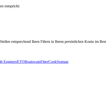
en entspricht:
 Stellen entsprechend Ihren Filtern in Ihrem persönlichen Konto im Ber
th Engineer
ETO
Boatswain
Fitter
Cook
Seaman