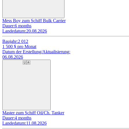
Mess Boy zum Schiff Bulk Carrier
Dauer:
6 months
Landedatum:
20.08.2026
Baujahr:
2 012
1 500
$ pro Monat
Datum der Erstellung/Aktualisierung:
06.08.2026
🇺🇦
Master zum Schiff Oil/Ch. Tanker
Dauer:
4 months
Landedatum:
11.08.2026