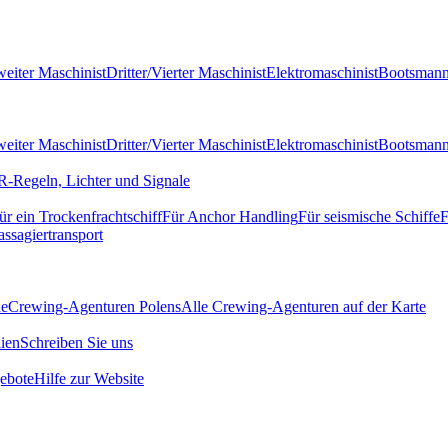
eiter Maschinist
Dritter/Vierter Maschinist
Elektromaschinist
Bootsman
eiter Maschinist
Dritter/Vierter Maschinist
Elektromaschinist
Bootsman
-Regeln, Lichter und Signale
ür ein Trockenfrachtschiff
Für Anchor Handling
Für seismische Schiffe
F
assagiertransport
de
Crewing-Agenturen Polens
Alle Crewing-Agenturen auf der Karte
ien
Schreiben Sie uns
ebote
Hilfe zur Website