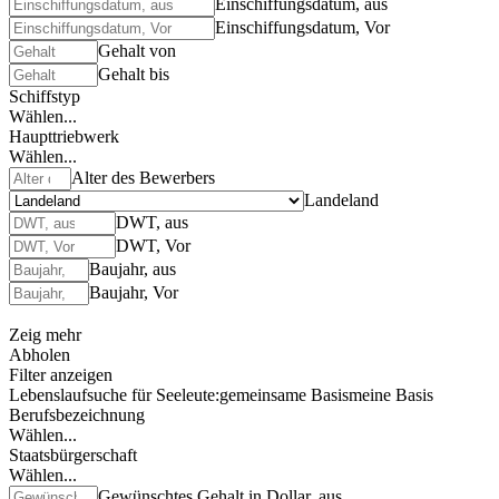
Einschiffungsdatum, aus
Einschiffungsdatum, Vor
Gehalt von
Gehalt bis
Schiffstyp
Wählen...
Haupttriebwerk
Wählen...
Alter des Bewerbers
Landeland
DWT, aus
DWT, Vor
Baujahr, aus
Baujahr, Vor
Zeig mehr
Abholen
Filter anzeigen
Lebenslaufsuche für Seeleute:
gemeinsame Basis
meine Basis
Berufsbezeichnung
Wählen...
Staatsbürgerschaft
Wählen...
Gewünschtes Gehalt in Dollar, aus