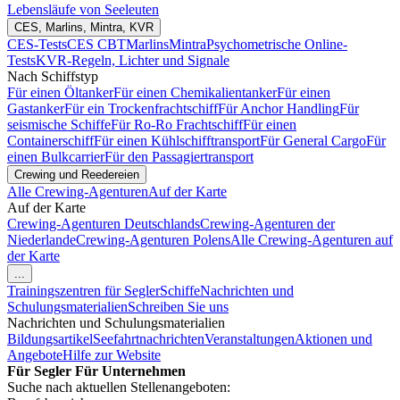
Lebensläufe von Seeleuten
CES, Marlins, Mintra, KVR
CES-Tests
CES CBT
Marlins
Mintra
Psychometrische Online-
Tests
KVR-Regeln, Lichter und Signale
Nach Schiffstyp
Für einen Öltanker
Für einen Chemikalientanker
Für einen
Gastanker
Für ein Trockenfrachtschiff
Für Anchor Handling
Für
seismische Schiffe
Für Ro-Ro Frachtschiff
Für einen
Containerschiff
Für einen Kühlschifftransport
Für General Cargo
Für
einen Bulkcarrier
Für den Passagiertransport
Crewing und Reedereien
Alle Crewing-Agenturen
Auf der Karte
Auf der Karte
Crewing-Agenturen Deutschlands
Crewing-Agenturen der
Niederlande
Crewing-Agenturen Polens
Alle Crewing-Agenturen auf
der Karte
...
Trainingszentren für Segler
Schiffe
Nachrichten und
Schulungsmaterialien
Schreiben Sie uns
Nachrichten und Schulungsmaterialien
Bildungsartikel
Seefahrtnachrichten
Veranstaltungen
Aktionen und
Angebote
Hilfe zur Website
Für Segler
Für Unternehmen
Suche nach aktuellen Stellenangeboten: