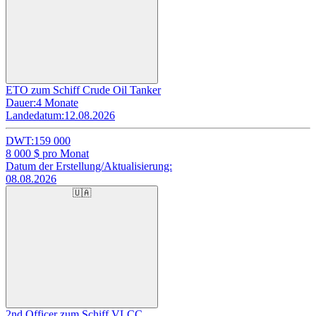
ETO zum Schiff Crude Oil Tanker
Dauer:
4 Monate
Landedatum:
12.08.2026
DWT:
159 000
8 000
$ pro Monat
Datum der Erstellung/Aktualisierung:
08.08.2026
🇺🇦
2nd Officer zum Schiff VLCC