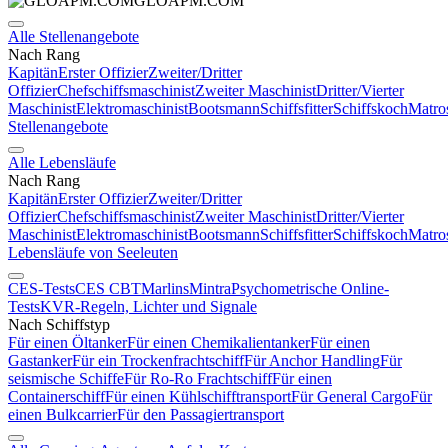
GLOAPM.COM
Alle Stellenangebote
Nach Rang
Kapitän
Erster Offizier
Zweiter/Dritter
Offizier
Chefschiffsmaschinist
Zweiter Maschinist
Dritter/Vierter
Maschinist
Elektromaschinist
Bootsmann
Schiffsfitter
Schiffskoch
Matro
Stellenangebote
Alle Lebensläufe
Nach Rang
Kapitän
Erster Offizier
Zweiter/Dritter
Offizier
Chefschiffsmaschinist
Zweiter Maschinist
Dritter/Vierter
Maschinist
Elektromaschinist
Bootsmann
Schiffsfitter
Schiffskoch
Matro
Lebensläufe von Seeleuten
CES-Tests
CES CBT
Marlins
Mintra
Psychometrische Online-
Tests
KVR-Regeln, Lichter und Signale
Nach Schiffstyp
Für einen Öltanker
Für einen Chemikalientanker
Für einen
Gastanker
Für ein Trockenfrachtschiff
Für Anchor Handling
Für
seismische Schiffe
Für Ro-Ro Frachtschiff
Für einen
Containerschiff
Für einen Kühlschifftransport
Für General Cargo
Für
einen Bulkcarrier
Für den Passagiertransport