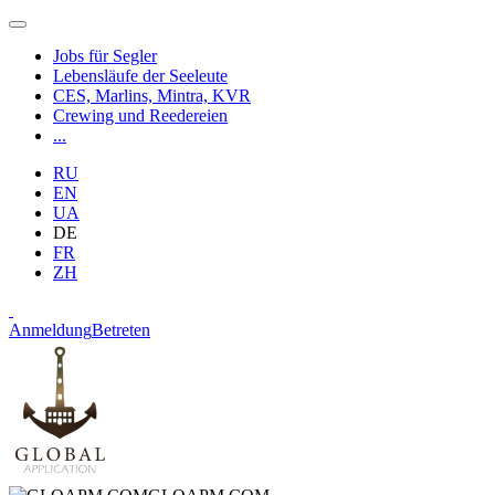
Jobs für Segler
Lebensläufe der Seeleute
CES, Marlins, Mintra, KVR
Crewing und Reedereien
...
RU
EN
UA
DE
FR
ZH
Anmeldung
Betreten