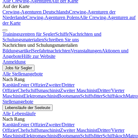
Alle Crewing-Agenturen
Auf der Karte
Auf der Karte
Crewing-Agenturen Deutschlands
Crewing-Agenturen der
Niederlande
Crewing-Agenturen Polens
Alle Crewing-Agenturen auf
der Karte
Trainingszentren für Segler
Schiffe
Nachrichten und
Schulungsmaterialien
Schreiben Sie uns
Nachrichten und Schulungsmaterialien
Bildungsartikel
Seefahrtnachrichten
Veranstaltungen
Aktionen und
Angebote
Hilfe zur Website
Anmeldung
Jobs für Segler
Alle Stellenangebote
Nach Rang
Kapitän
Erster Offizier
Zweiter/Dritter
Offizier
Chefschiffsmaschinist
Zweiter Maschinist
Dritter/Vierter
Maschinist
Elektromaschinist
Bootsmann
Schiffsfitter
Schiffskoch
Matro
Stellenangebote
Lebensläufe der Seeleute
Alle Lebensläufe
Nach Rang
Kapitän
Erster Offizier
Zweiter/Dritter
Offizier
Chefschiffsmaschinist
Zweiter Maschinist
Dritter/Vierter
Maschinist
Elektromaschinist
Bootsmann
Schiffsfitter
Schiffskoch
Matro