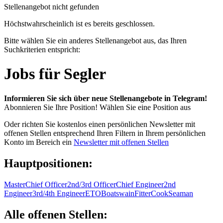
Stellenangebot nicht gefunden
Höchstwahrscheinlich ist es bereits geschlossen.
Bitte wählen Sie ein anderes Stellenangebot aus, das Ihren
Suchkriterien entspricht:
Jobs für Segler
Informieren Sie sich über neue Stellenangebote in Telegram!
Abonnieren Sie Ihre Position!
Wählen Sie eine Position aus
Oder richten Sie kostenlos einen persönlichen Newsletter mit
offenen Stellen entsprechend Ihren Filtern in Ihrem persönlichen
Konto im Bereich ein
Newsletter mit offenen Stellen
Hauptpositionen:
Master
Chief Officer
2nd/3rd Officer
Chief Engineer
2nd
Engineer
3rd/4th Engineer
ETO
Boatswain
Fitter
Cook
Seaman
Alle offenen Stellen: