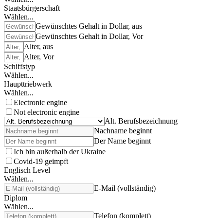
Staatsbürgerschaft
Wählen...
Gewünschtes Gehalt in Dollar, aus
Gewünschtes Gehalt in Dollar, Vor
Alter, aus
Alter, Vor
Schiffstyp
Wählen...
Haupttriebwerk
Wählen...
Electronic engine
Not electronic engine
Alt. Berufsbezeichnung
Nachname beginnt
Der Name beginnt
Ich bin außerhalb der Ukraine
Covid-19 geimpft
Englisch Level
Wählen...
E-Mail (vollständig)
Diplom
Wählen...
Telefon (komplett)