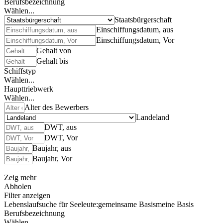
Berufsbezeichnung
Wählen...
Staatsbürgerschaft
Einschiffungsdatum, aus
Einschiffungsdatum, Vor
Gehalt von
Gehalt bis
Schiffstyp
Wählen...
Haupttriebwerk
Wählen...
Alter des Bewerbers
Landeland
DWT, aus
DWT, Vor
Baujahr, aus
Baujahr, Vor
Zeig mehr
Abholen
Filter anzeigen
Lebenslaufsuche für Seeleute:
gemeinsame Basis
meine Basis
Berufsbezeichnung
Wählen...