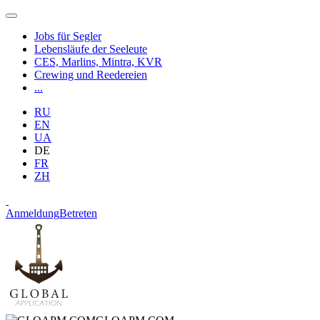
Jobs für Segler
Lebensläufe der Seeleute
CES, Marlins, Mintra, KVR
Crewing und Reedereien
...
RU
EN
UA
DE
FR
ZH
Anmeldung
Betreten