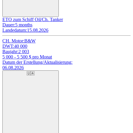
ETO zum Schiff Oil/Ch. Tanker
Dauer:
5 months
Landedatum:
15.08.2026
CH. Motor:
B&W
DWT:
40 000
Baujahr:
2 003
5 000 - 5 500
$ pro Monat
Datum der Erstellung/Aktualisierung:
06.08.2026
🇺🇦