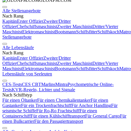
GLOAPM.COM
Alle Stellenangebote
Nach Rang
Kapitän
Erster Offizier
Zweiter/Dritter
Offizier
Chefschiffsmaschinist
Zweiter Maschinist
Dritter/Vierter
Maschinist
Elektromaschinist
Bootsmann
Schiffsfitter
Schiffskoch
Matro
Stellenangebote
Alle Lebensläufe
Nach Rang
Kapitän
Erster Offizier
Zweiter/Dritter
Offizier
Chefschiffsmaschinist
Zweiter Maschinist
Dritter/Vierter
Maschinist
Elektromaschinist
Bootsmann
Schiffsfitter
Schiffskoch
Matro
Lebensläufe von Seeleuten
CES-Tests
CES CBT
Marlins
Mintra
Psychometrische Online-
Tests
KVR-Regeln, Lichter und Signale
Nach Schiffstyp
Für einen Öltanker
Für einen Chemikalientanker
Für einen
Gastanker
Für ein Trockenfrachtschiff
Für Anchor Handling
Für
seismische Schiffe
Für Ro-Ro Frachtschiff
Für einen
Containerschiff
Für einen Kühlschifftransport
Für General Cargo
Für
einen Bulkcarrier
Für den Passagiertransport