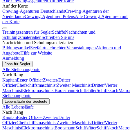
Alle Crewing-Agenturen
Auf der Karte
Auf der Karte
Crewing-Agenturen Deutschlands
Crewing-Agenturen der
Niederlande
Crewing-Agenturen Polens
Alle Crewing-Agenturen auf
der Karte
Trainingszentren für Segler
Schiffe
Nachrichten und
Schulungsmaterialien
Schreiben Sie uns
Nachrichten und Schulungsmaterialien
Bildungsartikel
Seefahrtnachrichten
Veranstaltungen
Aktionen und
Angebote
Hilfe zur Website
Anmeldung
Jobs für Segler
Alle Stellenangebote
Nach Rang
Kapitän
Erster Offizier
Zweiter/Dritter
Offizier
Chefschiffsmaschinist
Zweiter Maschinist
Dritter/Vierter
Maschinist
Elektromaschinist
Bootsmann
Schiffsfitter
Schiffskoch
Matro
Stellenangebote
Lebensläufe der Seeleute
Alle Lebensläufe
Nach Rang
Kapitän
Erster Offizier
Zweiter/Dritter
Offizier
Chefschiffsmaschinist
Zweiter Maschinist
Dritter/Vierter
Maschinist
Elektromaschinist
Bootsmann
Schiffsfitter
Schiffskoch
Matro