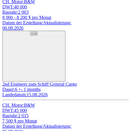
CH. Motor:
B&W
DWT:
40 000
Baujahr:
2 003
8 000 - 8 200
$ pro Monat
Datum der Erstellung/Aktualisierung:
06.08.2026
🇺🇦
2nd Engineer zum Schiff General Cargo
Dauer:
6 +- 1 months
Landedatum:
15.08.2026
CH. Motor:
B&W
DWT:
45 000
Baujahr:
2 015
7 500
$ pro Monat
Datum der Erstellung/Aktualisierung: