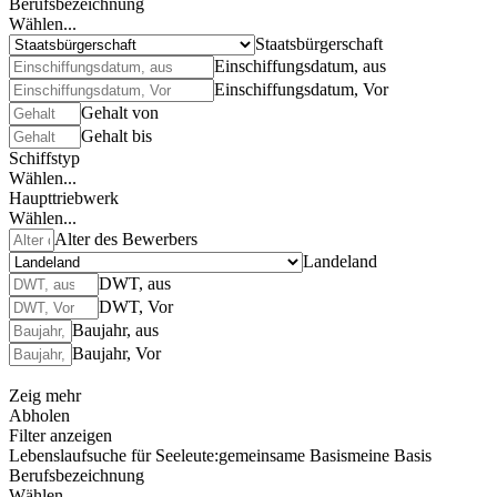
Berufsbezeichnung
Wählen...
Staatsbürgerschaft
Einschiffungsdatum, aus
Einschiffungsdatum, Vor
Gehalt von
Gehalt bis
Schiffstyp
Wählen...
Haupttriebwerk
Wählen...
Alter des Bewerbers
Landeland
DWT, aus
DWT, Vor
Baujahr, aus
Baujahr, Vor
Zeig mehr
Abholen
Filter anzeigen
Lebenslaufsuche für Seeleute:
gemeinsame Basis
meine Basis
Berufsbezeichnung
Wählen...