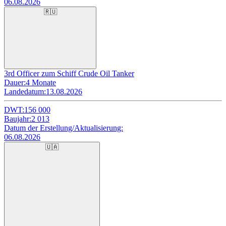
06.08.2026
🇷🇺
3rd Officer zum Schiff Crude Oil Tanker
Dauer:
4 Monate
Landedatum:
13.08.2026
DWT:
156 000
Baujahr:
2 013
Datum der Erstellung/Aktualisierung:
06.08.2026
🇺🇦