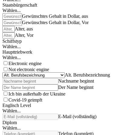
Staatsbürgerschaft
Wählen...
Gewünschtes Gehalt in Dollar, aus
Gewünschtes Gehalt in Dollar, Vor
Alter, aus
Alter, Vor
Schiffstyp
Wählen...
Haupttriebwerk
Wählen...
Electronic engine
Not electronic engine
Alt. Berufsbezeichnung
Nachname beginnt
Der Name beginnt
Ich bin außerhalb der Ukraine
Covid-19 geimpft
Englisch Level
Wählen...
E-Mail (vollständig)
Diplom
Wählen...
Telefon (komplett)