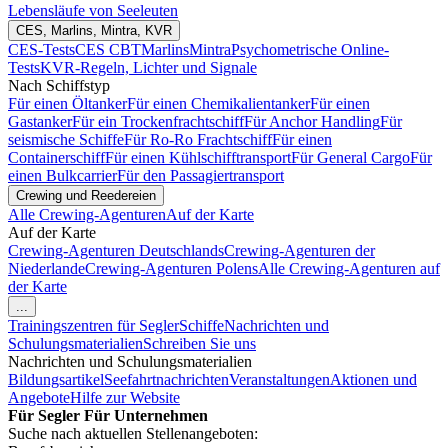
Lebensläufe von Seeleuten
CES, Marlins, Mintra, KVR
CES-Tests
CES CBT
Marlins
Mintra
Psychometrische Online-
Tests
KVR-Regeln, Lichter und Signale
Nach Schiffstyp
Für einen Öltanker
Für einen Chemikalientanker
Für einen
Gastanker
Für ein Trockenfrachtschiff
Für Anchor Handling
Für
seismische Schiffe
Für Ro-Ro Frachtschiff
Für einen
Containerschiff
Für einen Kühlschifftransport
Für General Cargo
Für
einen Bulkcarrier
Für den Passagiertransport
Crewing und Reedereien
Alle Crewing-Agenturen
Auf der Karte
Auf der Karte
Crewing-Agenturen Deutschlands
Crewing-Agenturen der
Niederlande
Crewing-Agenturen Polens
Alle Crewing-Agenturen auf
der Karte
...
Trainingszentren für Segler
Schiffe
Nachrichten und
Schulungsmaterialien
Schreiben Sie uns
Nachrichten und Schulungsmaterialien
Bildungsartikel
Seefahrtnachrichten
Veranstaltungen
Aktionen und
Angebote
Hilfe zur Website
Für Segler
Für Unternehmen
Suche nach aktuellen Stellenangeboten: