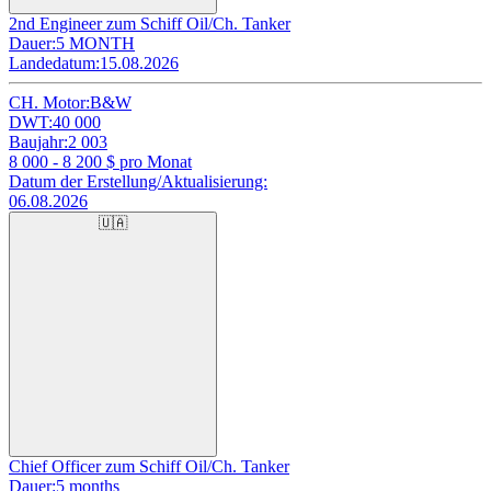
2nd Engineer zum Schiff Oil/Ch. Tanker
Dauer:
5 MONTH
Landedatum:
15.08.2026
CH. Motor:
B&W
DWT:
40 000
Baujahr:
2 003
8 000 - 8 200
$ pro Monat
Datum der Erstellung/Aktualisierung:
06.08.2026
🇺🇦
Chief Officer zum Schiff Oil/Ch. Tanker
Dauer:
5 months