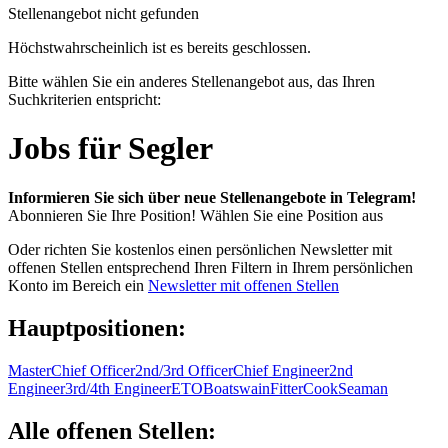
Stellenangebot nicht gefunden
Höchstwahrscheinlich ist es bereits geschlossen.
Bitte wählen Sie ein anderes Stellenangebot aus, das Ihren
Suchkriterien entspricht:
Jobs für Segler
Informieren Sie sich über neue Stellenangebote in Telegram!
Abonnieren Sie Ihre Position!
Wählen Sie eine Position aus
Oder richten Sie kostenlos einen persönlichen Newsletter mit
offenen Stellen entsprechend Ihren Filtern in Ihrem persönlichen
Konto im Bereich ein
Newsletter mit offenen Stellen
Hauptpositionen:
Master
Chief Officer
2nd/3rd Officer
Chief Engineer
2nd
Engineer
3rd/4th Engineer
ETO
Boatswain
Fitter
Cook
Seaman
Alle offenen Stellen: