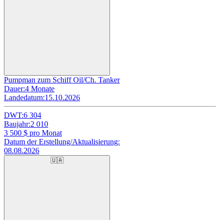
Pumpman zum Schiff Oil/Ch. Tanker
Dauer:
4 Monate
Landedatum:
15.10.2026
DWT:
6 304
Baujahr:
2 010
3 500
$ pro Monat
Datum der Erstellung/Aktualisierung:
08.08.2026
🇺🇦