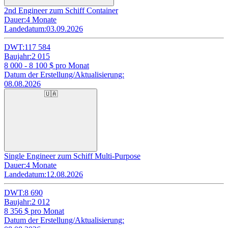
2nd Engineer zum Schiff Container
Dauer:
4 Monate
Landedatum:
03.09.2026
DWT:
117 584
Baujahr:
2 015
8 000 - 8 100
$ pro Monat
Datum der Erstellung/Aktualisierung:
08.08.2026
🇺🇦
Single Engineer zum Schiff Multi-Purpose
Dauer:
4 Monate
Landedatum:
12.08.2026
DWT:
8 690
Baujahr:
2 012
8 356
$ pro Monat
Datum der Erstellung/Aktualisierung: