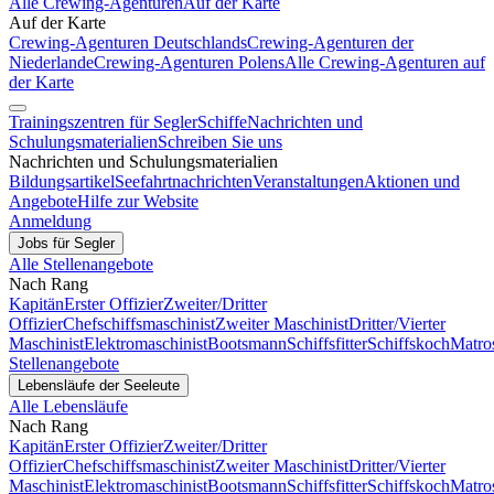
Alle Crewing-Agenturen
Auf der Karte
Auf der Karte
Crewing-Agenturen Deutschlands
Crewing-Agenturen der
Niederlande
Crewing-Agenturen Polens
Alle Crewing-Agenturen auf
der Karte
Trainingszentren für Segler
Schiffe
Nachrichten und
Schulungsmaterialien
Schreiben Sie uns
Nachrichten und Schulungsmaterialien
Bildungsartikel
Seefahrtnachrichten
Veranstaltungen
Aktionen und
Angebote
Hilfe zur Website
Anmeldung
Jobs für Segler
Alle Stellenangebote
Nach Rang
Kapitän
Erster Offizier
Zweiter/Dritter
Offizier
Chefschiffsmaschinist
Zweiter Maschinist
Dritter/Vierter
Maschinist
Elektromaschinist
Bootsmann
Schiffsfitter
Schiffskoch
Matro
Stellenangebote
Lebensläufe der Seeleute
Alle Lebensläufe
Nach Rang
Kapitän
Erster Offizier
Zweiter/Dritter
Offizier
Chefschiffsmaschinist
Zweiter Maschinist
Dritter/Vierter
Maschinist
Elektromaschinist
Bootsmann
Schiffsfitter
Schiffskoch
Matro