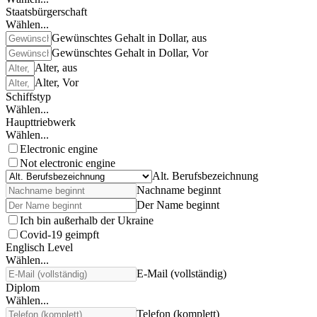
Staatsbürgerschaft
Wählen...
Gewünschtes Gehalt in Dollar, aus
Gewünschtes Gehalt in Dollar, Vor
Alter, aus
Alter, Vor
Schiffstyp
Wählen...
Haupttriebwerk
Wählen...
Electronic engine
Not electronic engine
Alt. Berufsbezeichnung
Nachname beginnt
Der Name beginnt
Ich bin außerhalb der Ukraine
Covid-19 geimpft
Englisch Level
Wählen...
E-Mail (vollständig)
Diplom
Wählen...
Telefon (komplett)