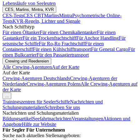
Lebensläufe von Seeleuten
CES, Marlins, Mintra, KVR
CES-Tests
CES CBT
Marlins
Mintra
Psychometrische Online-
Tests
KVR-Regeln, Lichter und Signale
Nach Schiffstyp
Für einen Öltanker
Für einen Chemikalientanker
Für einen
Gastanker
Für ein Trockenfrachtschiff
Für Anchor Handling
Für
seismische Schiffe
Für Ro-Ro Frachtschiff
Für einen
Containerschiff
Für einen Kühlschifftransport
Für General Cargo
Für
einen Bulkcarrier
Für den Passagiertransport
Crewing und Reedereien
Alle Crewing-Agenturen
Auf der Karte
Auf der Karte
Crewing-Agenturen Deutschlands
Crewing-Agenturen der
Niederlande
Crewing-Agenturen Polens
Alle Crewing-Agenturen auf
der Karte
...
Trainingszentren für Segler
Schiffe
Nachrichten und
Schulungsmaterialien
Schreiben Sie uns
Nachrichten und Schulungsmaterialien
Bildungsartikel
Seefahrtnachrichten
Veranstaltungen
Aktionen und
Angebote
Hilfe zur Website
Für Segler
Für Unternehmen
Suche nach aktuellen Stellenangeboten: