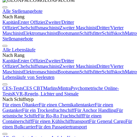
GLOAPM.COM
Alle Stellenangebote
Nach Rang
Kapitän
Erster Offizier
Zweiter/Dritter
Offizier
Chefschiffsmaschinist
Zweiter Maschinist
Dritter/Vierter
Maschinist
Elektromaschinist
Bootsmann
Schiffsfitter
Schiffskoch
Matro
Stellenangebote
Alle Lebensläufe
Nach Rang
Kapitän
Erster Offizier
Zweiter/Dritter
Offizier
Chefschiffsmaschinist
Zweiter Maschinist
Dritter/Vierter
Maschinist
Elektromaschinist
Bootsmann
Schiffsfitter
Schiffskoch
Matro
Lebensläufe von Seeleuten
CES-Tests
CES CBT
Marlins
Mintra
Psychometrische Online-
Tests
KVR-Regeln, Lichter und Signale
Nach Schiffstyp
Für einen Öltanker
Für einen Chemikalientanker
Für einen
Gastanker
Für ein Trockenfrachtschiff
Für Anchor Handling
Für
seismische Schiffe
Für Ro-Ro Frachtschiff
Für einen
Containerschiff
Für einen Kühlschifftransport
Für General Cargo
Für
einen Bulkcarrier
Für den Passagiertransport