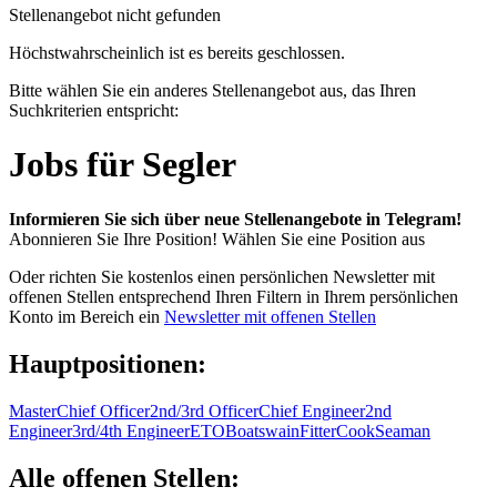
Stellenangebot nicht gefunden
Höchstwahrscheinlich ist es bereits geschlossen.
Bitte wählen Sie ein anderes Stellenangebot aus, das Ihren
Suchkriterien entspricht:
Jobs für Segler
Informieren Sie sich über neue Stellenangebote in Telegram!
Abonnieren Sie Ihre Position!
Wählen Sie eine Position aus
Oder richten Sie kostenlos einen persönlichen Newsletter mit
offenen Stellen entsprechend Ihren Filtern in Ihrem persönlichen
Konto im Bereich ein
Newsletter mit offenen Stellen
Hauptpositionen:
Master
Chief Officer
2nd/3rd Officer
Chief Engineer
2nd
Engineer
3rd/4th Engineer
ETO
Boatswain
Fitter
Cook
Seaman
Alle offenen Stellen: