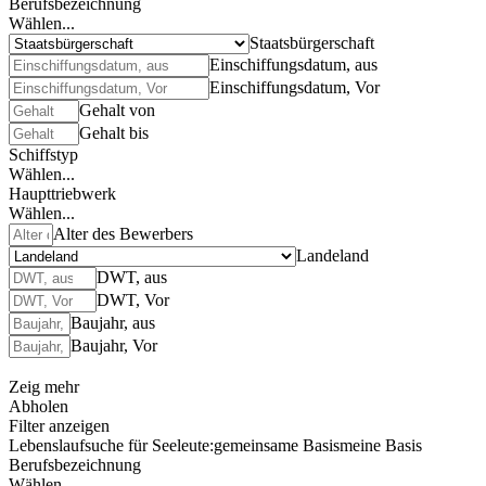
Berufsbezeichnung
Wählen...
Staatsbürgerschaft
Einschiffungsdatum, aus
Einschiffungsdatum, Vor
Gehalt von
Gehalt bis
Schiffstyp
Wählen...
Haupttriebwerk
Wählen...
Alter des Bewerbers
Landeland
DWT, aus
DWT, Vor
Baujahr, aus
Baujahr, Vor
Zeig mehr
Abholen
Filter anzeigen
Lebenslaufsuche für Seeleute:
gemeinsame Basis
meine Basis
Berufsbezeichnung
Wählen...