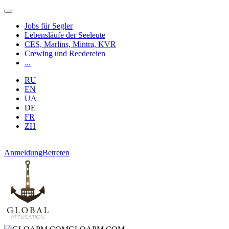
Jobs für Segler
Lebensläufe der Seeleute
CES, Marlins, Mintra, KVR
Crewing und Reedereien
...
RU
EN
UA
DE
FR
ZH
Anmeldung
Betreten