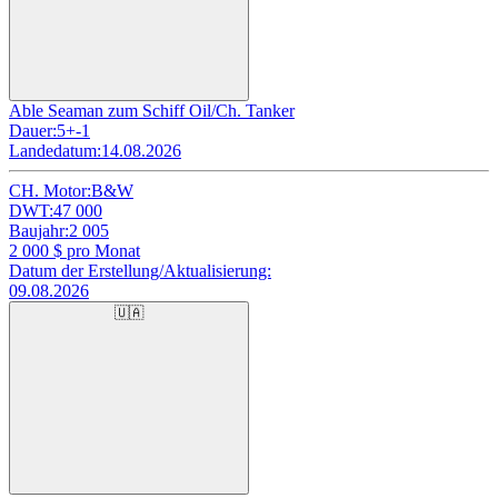
Able Seaman zum Schiff Oil/Ch. Tanker
Dauer:
5+-1
Landedatum:
14.08.2026
CH. Motor:
B&W
DWT:
47 000
Baujahr:
2 005
2 000
$ pro Monat
Datum der Erstellung/Aktualisierung:
09.08.2026
🇺🇦