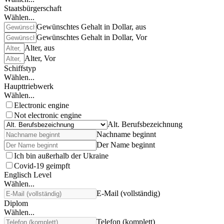
Staatsbürgerschaft
Wählen...
Gewünschtes Gehalt in Dollar, aus
Gewünschtes Gehalt in Dollar, Vor
Alter, aus
Alter, Vor
Schiffstyp
Wählen...
Haupttriebwerk
Wählen...
Electronic engine
Not electronic engine
Alt. Berufsbezeichnung
Nachname beginnt
Der Name beginnt
Ich bin außerhalb der Ukraine
Covid-19 geimpft
Englisch Level
Wählen...
E-Mail (vollständig)
Diplom
Wählen...
Telefon (komplett)