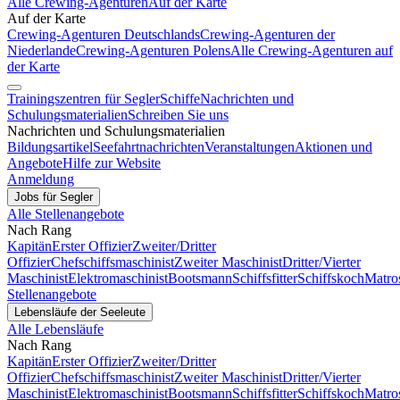
Alle Crewing-Agenturen
Auf der Karte
Auf der Karte
Crewing-Agenturen Deutschlands
Crewing-Agenturen der
Niederlande
Crewing-Agenturen Polens
Alle Crewing-Agenturen auf
der Karte
Trainingszentren für Segler
Schiffe
Nachrichten und
Schulungsmaterialien
Schreiben Sie uns
Nachrichten und Schulungsmaterialien
Bildungsartikel
Seefahrtnachrichten
Veranstaltungen
Aktionen und
Angebote
Hilfe zur Website
Anmeldung
Jobs für Segler
Alle Stellenangebote
Nach Rang
Kapitän
Erster Offizier
Zweiter/Dritter
Offizier
Chefschiffsmaschinist
Zweiter Maschinist
Dritter/Vierter
Maschinist
Elektromaschinist
Bootsmann
Schiffsfitter
Schiffskoch
Matro
Stellenangebote
Lebensläufe der Seeleute
Alle Lebensläufe
Nach Rang
Kapitän
Erster Offizier
Zweiter/Dritter
Offizier
Chefschiffsmaschinist
Zweiter Maschinist
Dritter/Vierter
Maschinist
Elektromaschinist
Bootsmann
Schiffsfitter
Schiffskoch
Matro