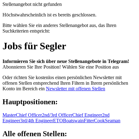
Stellenangebot nicht gefunden
Höchstwahrscheinlich ist es bereits geschlossen.
Bitte wählen Sie ein anderes Stellenangebot aus, das Ihren
Suchkriterien entspricht:
Jobs für Segler
Informieren Sie sich über neue Stellenangebote in Telegram!
Abonnieren Sie Ihre Position!
Wählen Sie eine Position aus
Oder richten Sie kostenlos einen persönlichen Newsletter mit
offenen Stellen entsprechend Ihren Filtern in Ihrem persönlichen
Konto im Bereich ein
Newsletter mit offenen Stellen
Hauptpositionen:
Master
Chief Officer
2nd/3rd Officer
Chief Engineer
2nd
Engineer
3rd/4th Engineer
ETO
Boatswain
Fitter
Cook
Seaman
Alle offenen Stellen: