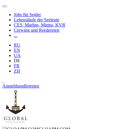
Jobs für Segler
Lebensläufe der Seeleute
CES, Marlins, Mintra, KVR
Crewing und Reedereien
...
RU
EN
UA
DE
FR
ZH
Anmeldung
Betreten