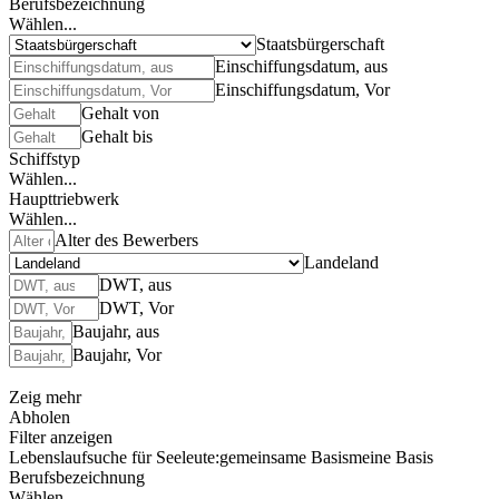
Berufsbezeichnung
Wählen...
Staatsbürgerschaft
Einschiffungsdatum, aus
Einschiffungsdatum, Vor
Gehalt von
Gehalt bis
Schiffstyp
Wählen...
Haupttriebwerk
Wählen...
Alter des Bewerbers
Landeland
DWT, aus
DWT, Vor
Baujahr, aus
Baujahr, Vor
Zeig mehr
Abholen
Filter anzeigen
Lebenslaufsuche für Seeleute:
gemeinsame Basis
meine Basis
Berufsbezeichnung
Wählen...