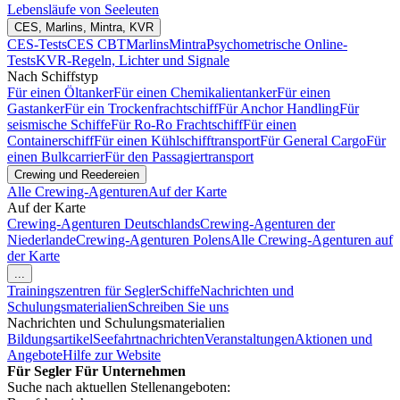
Lebensläufe von Seeleuten
CES, Marlins, Mintra, KVR
CES-Tests
CES CBT
Marlins
Mintra
Psychometrische Online-
Tests
KVR-Regeln, Lichter und Signale
Nach Schiffstyp
Für einen Öltanker
Für einen Chemikalientanker
Für einen
Gastanker
Für ein Trockenfrachtschiff
Für Anchor Handling
Für
seismische Schiffe
Für Ro-Ro Frachtschiff
Für einen
Containerschiff
Für einen Kühlschifftransport
Für General Cargo
Für
einen Bulkcarrier
Für den Passagiertransport
Crewing und Reedereien
Alle Crewing-Agenturen
Auf der Karte
Auf der Karte
Crewing-Agenturen Deutschlands
Crewing-Agenturen der
Niederlande
Crewing-Agenturen Polens
Alle Crewing-Agenturen auf
der Karte
...
Trainingszentren für Segler
Schiffe
Nachrichten und
Schulungsmaterialien
Schreiben Sie uns
Nachrichten und Schulungsmaterialien
Bildungsartikel
Seefahrtnachrichten
Veranstaltungen
Aktionen und
Angebote
Hilfe zur Website
Für Segler
Für Unternehmen
Suche nach aktuellen Stellenangeboten: