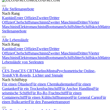
GLOAPM.COM
Alle Stellenangebote
Nach Rang
Kapitän
Erster Offizier
Zweiter/Dritter
Offizier
Chefschiffsmaschinist
Zweiter Maschinist
Dritter/Vierter
Maschinist
Elektromaschinist
Bootsmann
Schiffsfitter
Schiffskoch
Matro
Stellenangebote
Alle Lebensläufe
Nach Rang
Kapitän
Erster Offizier
Zweiter/Dritter
Offizier
Chefschiffsmaschinist
Zweiter Maschinist
Dritter/Vierter
Maschinist
Elektromaschinist
Bootsmann
Schiffsfitter
Schiffskoch
Matro
Lebensläufe von Seeleuten
CES-Tests
CES CBT
Marlins
Mintra
Psychometrische Online-
Tests
KVR-Regeln, Lichter und Signale
Nach Schiffstyp
Für einen Öltanker
Für einen Chemikalientanker
Für einen
Gastanker
Für ein Trockenfrachtschiff
Für Anchor Handling
Für
seismische Schiffe
Für Ro-Ro Frachtschiff
Für einen
Containerschiff
Für einen Kühlschifftransport
Für General Cargo
Für
einen Bulkcarrier
Für den Passagiertransport