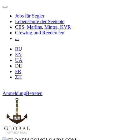
Jobs für Segler
Lebensläufe der Seeleute
CES, Marlins, Mintra, KVR
Crewing und Reedereien
...
RU
EN
UA
DE
FR
ZH
Anmeldung
Betreten