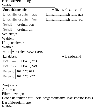
Berufsbezeichnung
Wählen...
Staatsbürgerschaft
Einschiffungsdatum, aus
Einschiffungsdatum, Vor
Gehalt von
Gehalt bis
Schiffstyp
Wählen...
Haupttriebwerk
Wählen...
Alter des Bewerbers
Landeland
DWT, aus
DWT, Vor
Baujahr, aus
Baujahr, Vor
Zeig mehr
Abholen
Filter anzeigen
Lebenslaufsuche für Seeleute:
gemeinsame Basis
meine Basis
Berufsbezeichnung
Wählen...