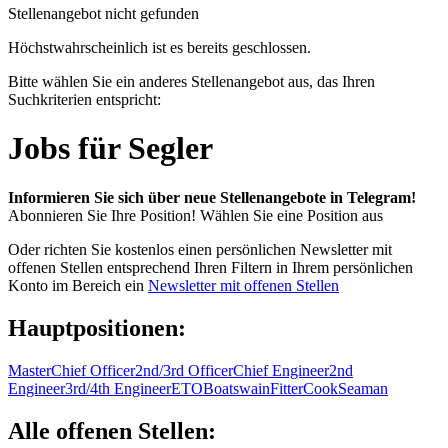
Stellenangebot nicht gefunden
Höchstwahrscheinlich ist es bereits geschlossen.
Bitte wählen Sie ein anderes Stellenangebot aus, das Ihren
Suchkriterien entspricht:
Jobs für Segler
Informieren Sie sich über neue Stellenangebote in Telegram!
Abonnieren Sie Ihre Position!
Wählen Sie eine Position aus
Oder richten Sie kostenlos einen persönlichen Newsletter mit
offenen Stellen entsprechend Ihren Filtern in Ihrem persönlichen
Konto im Bereich ein
Newsletter mit offenen Stellen
Hauptpositionen:
Master
Chief Officer
2nd/3rd Officer
Chief Engineer
2nd
Engineer
3rd/4th Engineer
ETO
Boatswain
Fitter
Cook
Seaman
Alle offenen Stellen: