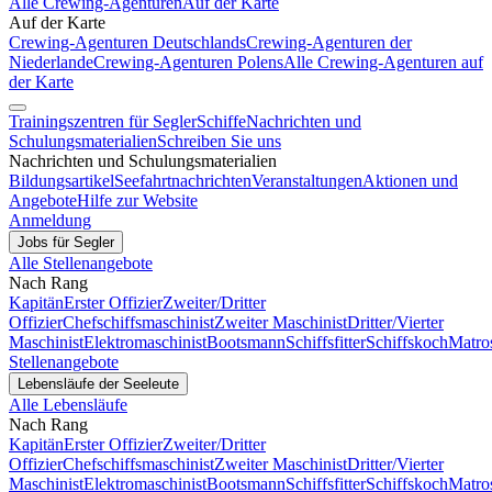
Alle Crewing-Agenturen
Auf der Karte
Auf der Karte
Crewing-Agenturen Deutschlands
Crewing-Agenturen der
Niederlande
Crewing-Agenturen Polens
Alle Crewing-Agenturen auf
der Karte
Trainingszentren für Segler
Schiffe
Nachrichten und
Schulungsmaterialien
Schreiben Sie uns
Nachrichten und Schulungsmaterialien
Bildungsartikel
Seefahrtnachrichten
Veranstaltungen
Aktionen und
Angebote
Hilfe zur Website
Anmeldung
Jobs für Segler
Alle Stellenangebote
Nach Rang
Kapitän
Erster Offizier
Zweiter/Dritter
Offizier
Chefschiffsmaschinist
Zweiter Maschinist
Dritter/Vierter
Maschinist
Elektromaschinist
Bootsmann
Schiffsfitter
Schiffskoch
Matro
Stellenangebote
Lebensläufe der Seeleute
Alle Lebensläufe
Nach Rang
Kapitän
Erster Offizier
Zweiter/Dritter
Offizier
Chefschiffsmaschinist
Zweiter Maschinist
Dritter/Vierter
Maschinist
Elektromaschinist
Bootsmann
Schiffsfitter
Schiffskoch
Matro