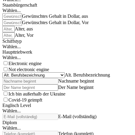
Staatsbürgerschaft
Wählen...
Gewünschtes Gehalt in Dollar, aus
Gewünschtes Gehalt in Dollar, Vor
Alter, aus
Alter, Vor
Schiffstyp
Wählen...
Haupttriebwerk
Wählen...
Electronic engine
Not electronic engine
Alt. Berufsbezeichnung
Nachname beginnt
Der Name beginnt
Ich bin außerhalb der Ukraine
Covid-19 geimpft
Englisch Level
Wählen...
E-Mail (vollständig)
Diplom
Wählen...
Telefon (komplett)