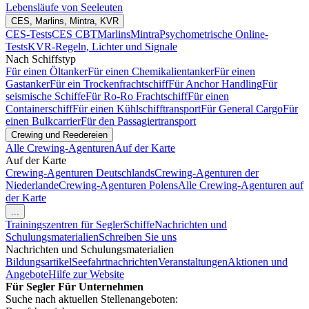
Lebensläufe von Seeleuten
CES, Marlins, Mintra, KVR
CES-Tests
CES CBT
Marlins
Mintra
Psychometrische Online-
Tests
KVR-Regeln, Lichter und Signale
Nach Schiffstyp
Für einen Öltanker
Für einen Chemikalientanker
Für einen
Gastanker
Für ein Trockenfrachtschiff
Für Anchor Handling
Für
seismische Schiffe
Für Ro-Ro Frachtschiff
Für einen
Containerschiff
Für einen Kühlschifftransport
Für General Cargo
Für
einen Bulkcarrier
Für den Passagiertransport
Crewing und Reedereien
Alle Crewing-Agenturen
Auf der Karte
Auf der Karte
Crewing-Agenturen Deutschlands
Crewing-Agenturen der
Niederlande
Crewing-Agenturen Polens
Alle Crewing-Agenturen auf
der Karte
...
Trainingszentren für Segler
Schiffe
Nachrichten und
Schulungsmaterialien
Schreiben Sie uns
Nachrichten und Schulungsmaterialien
Bildungsartikel
Seefahrtnachrichten
Veranstaltungen
Aktionen und
Angebote
Hilfe zur Website
Für Segler
Für Unternehmen
Suche nach aktuellen Stellenangeboten: