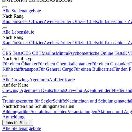
GLOAPM.COM
Alle Stellenangebote
Nach Rang
Kapitän
Erster Offizier
Zweiter/Dritter Offizier
Chefschiffsmaschinist
Zw
Alle Lebensläufe
Nach Rang
Kapitän
Erster Offizier
Zweiter/Dritter Offizier
Chefschiffsmaschinist
Zw
CES-Tests
CES CBT
Marlins
Mintra
Psychometrische Online-Tests
KVR
Nach Schiffstyp
Für einen Öltanker
Für einen Chemikalientanker
Für einen Gastanker
F
Kühlschifftransport
Für General Cargo
Für einen Bulkcarrier
Für den P
Alle Crewing-Agenturen
Auf der Karte
Auf der Karte
Crewing-Agenturen Deutschlands
Crewing-Agenturen der Niederlan
Trainingszentren für Segler
Schiffe
Nachrichten und Schulungsmaterial
Nachrichten und Schulungsmaterialien
Bildungsartikel
Seefahrtnachrichten
Veranstaltungen
Aktionen und Ang
Anmeldung
Jobs für Segler
Alle Stellenangebote