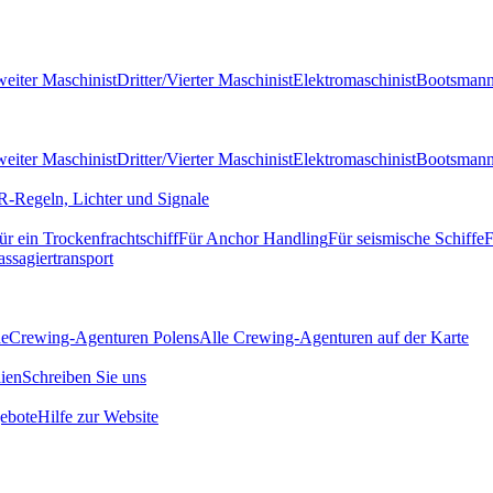
eiter Maschinist
Dritter/Vierter Maschinist
Elektromaschinist
Bootsman
eiter Maschinist
Dritter/Vierter Maschinist
Elektromaschinist
Bootsman
-Regeln, Lichter und Signale
ür ein Trockenfrachtschiff
Für Anchor Handling
Für seismische Schiffe
F
assagiertransport
de
Crewing-Agenturen Polens
Alle Crewing-Agenturen auf der Karte
ien
Schreiben Sie uns
ebote
Hilfe zur Website