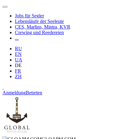
Jobs für Segler
Lebensläufe der Seeleute
CES, Marlins, Mintra, KVR
Crewing und Reedereien
...
RU
EN
UA
DE
FR
ZH
Anmeldung
Betreten