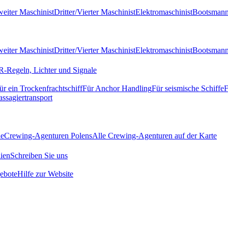
eiter Maschinist
Dritter/Vierter Maschinist
Elektromaschinist
Bootsman
eiter Maschinist
Dritter/Vierter Maschinist
Elektromaschinist
Bootsman
-Regeln, Lichter und Signale
ür ein Trockenfrachtschiff
Für Anchor Handling
Für seismische Schiffe
F
assagiertransport
de
Crewing-Agenturen Polens
Alle Crewing-Agenturen auf der Karte
ien
Schreiben Sie uns
ebote
Hilfe zur Website