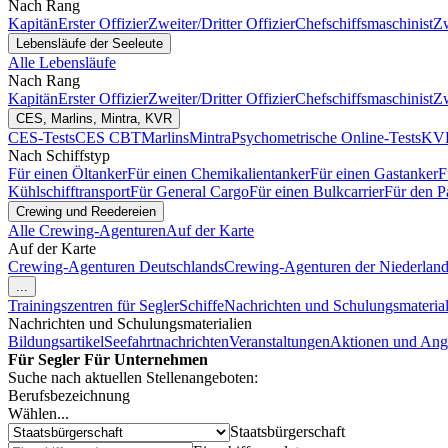
Nach Rang
Kapitän
Erster Offizier
Zweiter/Dritter Offizier
Chefschiffsmaschinist
Zw
Lebensläufe der Seeleute
Alle Lebensläufe
Nach Rang
Kapitän
Erster Offizier
Zweiter/Dritter Offizier
Chefschiffsmaschinist
Zw
CES, Marlins, Mintra, KVR
CES-Tests
CES CBT
Marlins
Mintra
Psychometrische Online-Tests
KVR
Nach Schiffstyp
Für einen Öltanker
Für einen Chemikalientanker
Für einen Gastanker
F
Kühlschifftransport
Für General Cargo
Für einen Bulkcarrier
Für den P
Crewing und Reedereien
Alle Crewing-Agenturen
Auf der Karte
Auf der Karte
Crewing-Agenturen Deutschlands
Crewing-Agenturen der Niederlan
...
Trainingszentren für Segler
Schiffe
Nachrichten und Schulungsmaterial
Nachrichten und Schulungsmaterialien
Bildungsartikel
Seefahrtnachrichten
Veranstaltungen
Aktionen und Ang
Für Segler
Für Unternehmen
Suche nach aktuellen Stellenangeboten:
Berufsbezeichnung
Wählen...
Staatsbürgerschaft