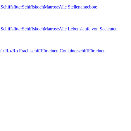
n
Schiffsfitter
Schiffskoch
Matrose
Alle Stellenangebote
n
Schiffsfitter
Schiffskoch
Matrose
Alle Lebensläufe von Seeleuten
ür Ro-Ro Frachtschiff
Für einen Containerschiff
Für einen