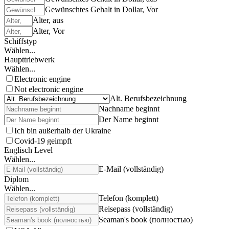
Gewünschtes Gehalt in Dollar, Vor
Alter, aus
Alter, Vor
Schiffstyp
Wählen...
Haupttriebwerk
Wählen...
Electronic engine
Not electronic engine
Alt. Berufsbezeichnung
Nachname beginnt
Der Name beginnt
Ich bin außerhalb der Ukraine
Covid-19 geimpft
Englisch Level
Wählen...
E-Mail (vollständig)
Diplom
Wählen...
Telefon (komplett)
Reisepass (vollständig)
Seaman's book (полностью)