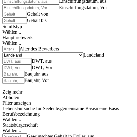
Einschiffungsdatum, aus
Einschiffungsdatum, Vor
Gehalt von
Gehalt bis
Schiffstyp
Wählen...
Haupttriebwerk
Wählen...
Alter des Bewerbers
Landeland
DWT, aus
DWT, Vor
Baujahr, aus
Baujahr, Vor
Zeig mehr
Abholen
Filter anzeigen
Lebenslaufsuche für Seeleute:
gemeinsame Basis
meine Basis
Berufsbezeichnung
Wählen...
Staatsbürgerschaft
Wählen...
Gewünschtes Gehalt in Dollar, aus