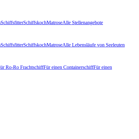
n
Schiffsfitter
Schiffskoch
Matrose
Alle Stellenangebote
n
Schiffsfitter
Schiffskoch
Matrose
Alle Lebensläufe von Seeleuten
ür Ro-Ro Frachtschiff
Für einen Containerschiff
Für einen