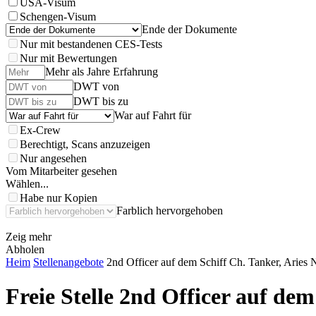
USA-Visum
Schengen-Visum
Ende der Dokumente
Nur mit bestandenen CES-Tests
Nur mit Bewertungen
Mehr als Jahre Erfahrung
DWT von
DWT bis zu
War auf Fahrt für
Ex-Crew
Berechtigt, Scans anzuzeigen
Nur angesehen
Vom Mitarbeiter gesehen
Wählen...
Habe nur Kopien
Farblich hervorgehoben
Zeig mehr
Abholen
Heim
Stellenangebote
2nd Officer auf dem Schiff Ch. Tanker, Aries
Freie Stelle
2nd Officer auf dem 