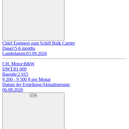
Chief Engineer zum Schiff Bulk Carrier
Dauer:
5-6 months
Landedatum:
03.09.2026
CH. Motor:
B&W
DWT:
81 000
Baujahr:
2 015
9 200 - 9 500
$ pro Monat
Datum der Erstellung/Aktualisierung:
06.08.2026
🇺🇦