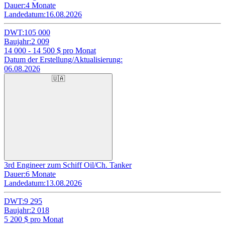
Dauer:
4 Monate
Landedatum:
16.08.2026
DWT:
105 000
Baujahr:
2 009
14 000 - 14 500
$ pro Monat
Datum der Erstellung/Aktualisierung:
06.08.2026
🇺🇦
3rd Engineer zum Schiff Oil/Ch. Tanker
Dauer:
6 Monate
Landedatum:
13.08.2026
DWT:
9 295
Baujahr:
2 018
5 200
$ pro Monat