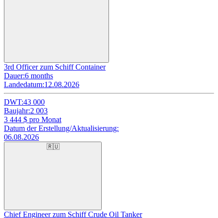
3rd Officer zum Schiff Container
Dauer:
6 months
Landedatum:
12.08.2026
DWT:
43 000
Baujahr:
2 003
3 444
$ pro Monat
Datum der Erstellung/Aktualisierung:
06.08.2026
🇷🇺
Chief Engineer zum Schiff Crude Oil Tanker