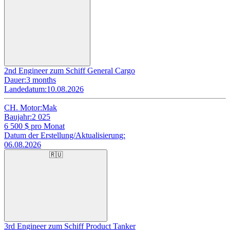
2nd Engineer zum Schiff General Cargo
Dauer:
3 months
Landedatum:
10.08.2026
CH. Motor:
Mak
Baujahr:
2 025
6 500
$ pro Monat
Datum der Erstellung/Aktualisierung:
06.08.2026
🇷🇺
3rd Engineer zum Schiff Product Tanker