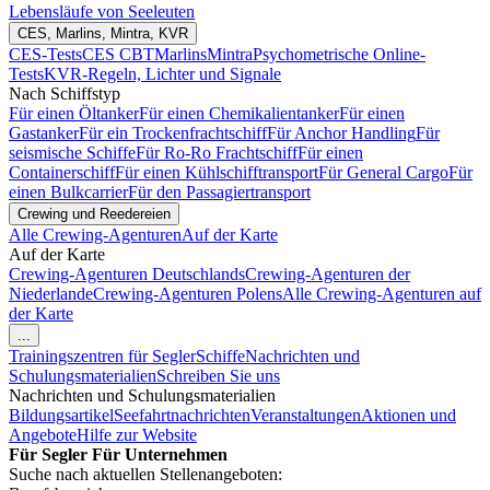
Lebensläufe von Seeleuten
CES, Marlins, Mintra, KVR
CES-Tests
CES CBT
Marlins
Mintra
Psychometrische Online-
Tests
KVR-Regeln, Lichter und Signale
Nach Schiffstyp
Für einen Öltanker
Für einen Chemikalientanker
Für einen
Gastanker
Für ein Trockenfrachtschiff
Für Anchor Handling
Für
seismische Schiffe
Für Ro-Ro Frachtschiff
Für einen
Containerschiff
Für einen Kühlschifftransport
Für General Cargo
Für
einen Bulkcarrier
Für den Passagiertransport
Crewing und Reedereien
Alle Crewing-Agenturen
Auf der Karte
Auf der Karte
Crewing-Agenturen Deutschlands
Crewing-Agenturen der
Niederlande
Crewing-Agenturen Polens
Alle Crewing-Agenturen auf
der Karte
...
Trainingszentren für Segler
Schiffe
Nachrichten und
Schulungsmaterialien
Schreiben Sie uns
Nachrichten und Schulungsmaterialien
Bildungsartikel
Seefahrtnachrichten
Veranstaltungen
Aktionen und
Angebote
Hilfe zur Website
Für Segler
Für Unternehmen
Suche nach aktuellen Stellenangeboten: