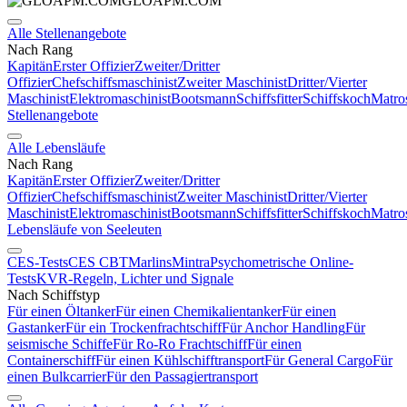
GLOAPM.COM
Alle Stellenangebote
Nach Rang
Kapitän
Erster Offizier
Zweiter/Dritter
Offizier
Chefschiffsmaschinist
Zweiter Maschinist
Dritter/Vierter
Maschinist
Elektromaschinist
Bootsmann
Schiffsfitter
Schiffskoch
Matro
Stellenangebote
Alle Lebensläufe
Nach Rang
Kapitän
Erster Offizier
Zweiter/Dritter
Offizier
Chefschiffsmaschinist
Zweiter Maschinist
Dritter/Vierter
Maschinist
Elektromaschinist
Bootsmann
Schiffsfitter
Schiffskoch
Matro
Lebensläufe von Seeleuten
CES-Tests
CES CBT
Marlins
Mintra
Psychometrische Online-
Tests
KVR-Regeln, Lichter und Signale
Nach Schiffstyp
Für einen Öltanker
Für einen Chemikalientanker
Für einen
Gastanker
Für ein Trockenfrachtschiff
Für Anchor Handling
Für
seismische Schiffe
Für Ro-Ro Frachtschiff
Für einen
Containerschiff
Für einen Kühlschifftransport
Für General Cargo
Für
einen Bulkcarrier
Für den Passagiertransport