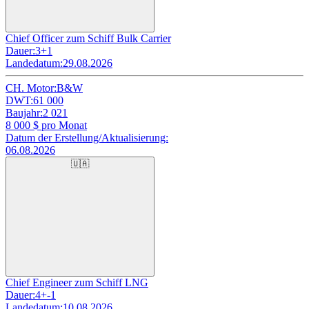
Chief Officer zum Schiff Bulk Carrier
Dauer:
3+1
Landedatum:
29.08.2026
CH. Motor:
B&W
DWT:
61 000
Baujahr:
2 021
8 000
$ pro Monat
Datum der Erstellung/Aktualisierung:
06.08.2026
🇺🇦
Chief Engineer zum Schiff LNG
Dauer:
4+-1
Landedatum:
10.08.2026