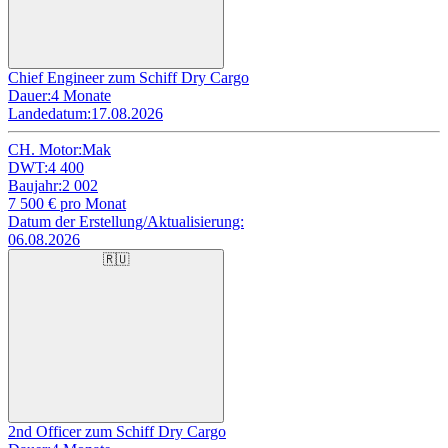
Chief Engineer zum Schiff Dry Cargo
Dauer:
4 Monate
Landedatum:
17.08.2026
CH. Motor:
Mak
DWT:
4 400
Baujahr:
2 002
7 500
€ pro Monat
Datum der Erstellung/Aktualisierung:
06.08.2026
🇷🇺
2nd Officer zum Schiff Dry Cargo