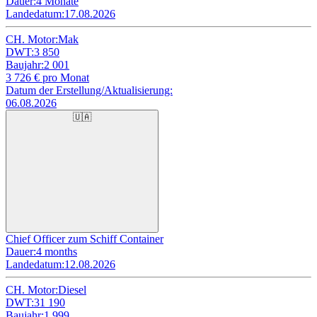
Dauer:
4 Monate
Landedatum:
17.08.2026
CH. Motor:
Mak
DWT:
3 850
Baujahr:
2 001
3 726
€ pro Monat
Datum der Erstellung/Aktualisierung:
06.08.2026
🇺🇦
Chief Officer zum Schiff Container
Dauer:
4 months
Landedatum:
12.08.2026
CH. Motor:
Diesel
DWT:
31 190
Baujahr:
1 999