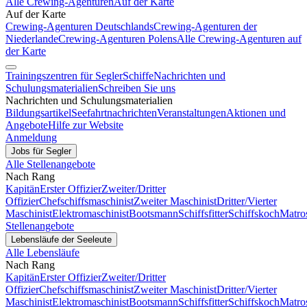
Alle Crewing-Agenturen
Auf der Karte
Auf der Karte
Crewing-Agenturen Deutschlands
Crewing-Agenturen der
Niederlande
Crewing-Agenturen Polens
Alle Crewing-Agenturen auf
der Karte
Trainingszentren für Segler
Schiffe
Nachrichten und
Schulungsmaterialien
Schreiben Sie uns
Nachrichten und Schulungsmaterialien
Bildungsartikel
Seefahrtnachrichten
Veranstaltungen
Aktionen und
Angebote
Hilfe zur Website
Anmeldung
Jobs für Segler
Alle Stellenangebote
Nach Rang
Kapitän
Erster Offizier
Zweiter/Dritter
Offizier
Chefschiffsmaschinist
Zweiter Maschinist
Dritter/Vierter
Maschinist
Elektromaschinist
Bootsmann
Schiffsfitter
Schiffskoch
Matro
Stellenangebote
Lebensläufe der Seeleute
Alle Lebensläufe
Nach Rang
Kapitän
Erster Offizier
Zweiter/Dritter
Offizier
Chefschiffsmaschinist
Zweiter Maschinist
Dritter/Vierter
Maschinist
Elektromaschinist
Bootsmann
Schiffsfitter
Schiffskoch
Matro