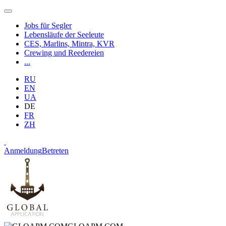
Jobs für Segler
Lebensläufe der Seeleute
CES, Marlins, Mintra, KVR
Crewing und Reedereien
...
RU
EN
UA
DE
FR
ZH
Anmeldung
Betreten