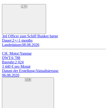
🇱🇻
3rd Officer zum Schiff Bunker barge
Dauer:
2+/-1 months
Landedatum:
08.08.2026
CH. Motor:
Yanmar
DWT:
6 788
Baujahr:
2 024
3 440
€ pro Monat
Datum der Erstellung/Aktualisierung:
06.08.2026
🇺🇦