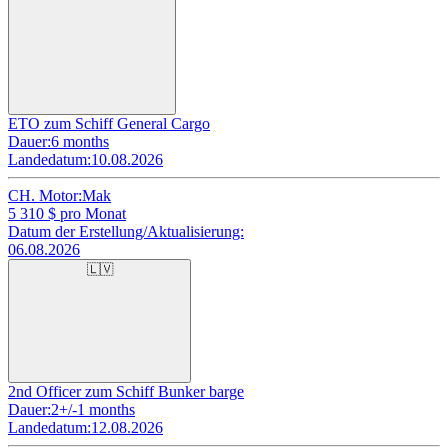
ETO zum Schiff General Cargo
Dauer:
6 months
Landedatum:
10.08.2026
CH. Motor:
Mak
5 310
$ pro Monat
Datum der Erstellung/Aktualisierung:
06.08.2026
🇱🇻
2nd Officer zum Schiff Bunker barge
Dauer:
2+/-1 months
Landedatum:
12.08.2026