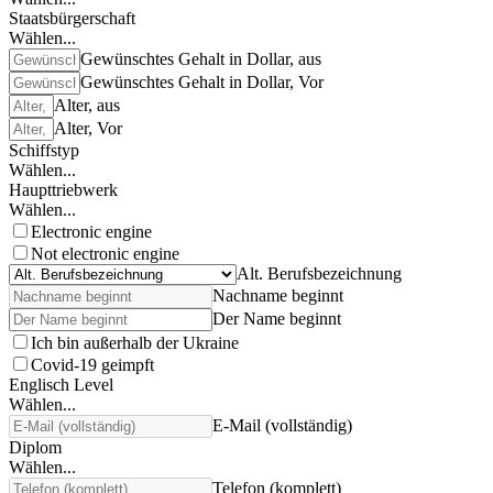
Staatsbürgerschaft
Wählen...
Gewünschtes Gehalt in Dollar, aus
Gewünschtes Gehalt in Dollar, Vor
Alter, aus
Alter, Vor
Schiffstyp
Wählen...
Haupttriebwerk
Wählen...
Electronic engine
Not electronic engine
Alt. Berufsbezeichnung
Nachname beginnt
Der Name beginnt
Ich bin außerhalb der Ukraine
Covid-19 geimpft
Englisch Level
Wählen...
E-Mail (vollständig)
Diplom
Wählen...
Telefon (komplett)