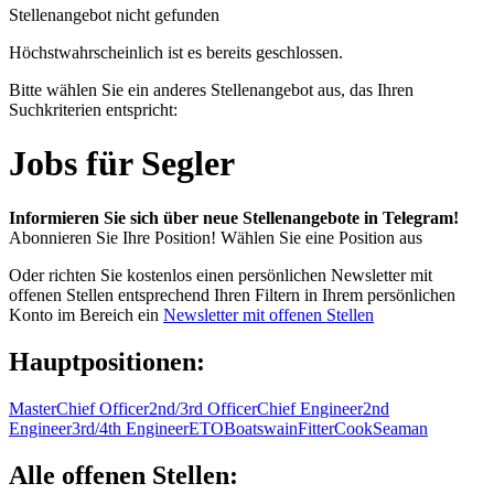
Stellenangebot nicht gefunden
Höchstwahrscheinlich ist es bereits geschlossen.
Bitte wählen Sie ein anderes Stellenangebot aus, das Ihren
Suchkriterien entspricht:
Jobs für Segler
Informieren Sie sich über neue Stellenangebote in Telegram!
Abonnieren Sie Ihre Position!
Wählen Sie eine Position aus
Oder richten Sie kostenlos einen persönlichen Newsletter mit
offenen Stellen entsprechend Ihren Filtern in Ihrem persönlichen
Konto im Bereich ein
Newsletter mit offenen Stellen
Hauptpositionen:
Master
Chief Officer
2nd/3rd Officer
Chief Engineer
2nd
Engineer
3rd/4th Engineer
ETO
Boatswain
Fitter
Cook
Seaman
Alle offenen Stellen: