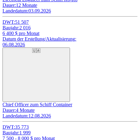
Dauer:
12 Monate
Landedatum:
03.09.2026
DWT:
51 507
Baujahr:
2 016
6 400
$ pro Monat
Datum der Erstellung/Aktualisierung:
06.08.2026
🇺🇦
Chief Officer zum Schiff Container
Dauer:
4 Monate
Landedatum:
12.08.2026
DWT:
35 773
Baujahr:
1 999
7 500 - 8 000
$ pro Monat