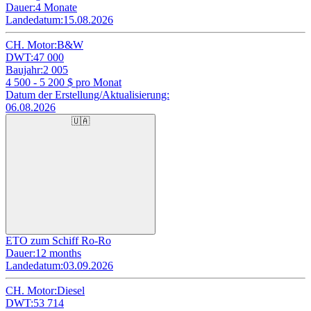
Dauer:
4 Monate
Landedatum:
15.08.2026
CH. Motor:
B&W
DWT:
47 000
Baujahr:
2 005
4 500 - 5 200
$ pro Monat
Datum der Erstellung/Aktualisierung:
06.08.2026
🇺🇦
ETO zum Schiff Ro-Ro
Dauer:
12 months
Landedatum:
03.09.2026
CH. Motor:
Diesel
DWT:
53 714