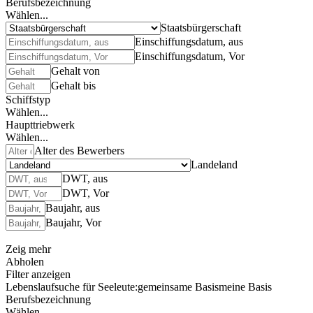
Berufsbezeichnung
Wählen...
Staatsbürgerschaft
Einschiffungsdatum, aus
Einschiffungsdatum, Vor
Gehalt von
Gehalt bis
Schiffstyp
Wählen...
Haupttriebwerk
Wählen...
Alter des Bewerbers
Landeland
DWT, aus
DWT, Vor
Baujahr, aus
Baujahr, Vor
Zeig mehr
Abholen
Filter anzeigen
Lebenslaufsuche für Seeleute:
gemeinsame Basis
meine Basis
Berufsbezeichnung
Wählen...