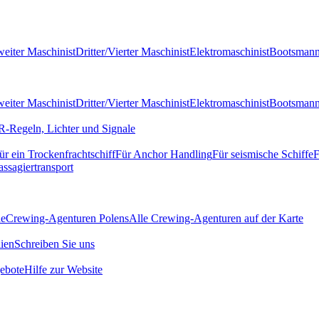
eiter Maschinist
Dritter/Vierter Maschinist
Elektromaschinist
Bootsman
eiter Maschinist
Dritter/Vierter Maschinist
Elektromaschinist
Bootsman
-Regeln, Lichter und Signale
ür ein Trockenfrachtschiff
Für Anchor Handling
Für seismische Schiffe
F
assagiertransport
de
Crewing-Agenturen Polens
Alle Crewing-Agenturen auf der Karte
ien
Schreiben Sie uns
ebote
Hilfe zur Website