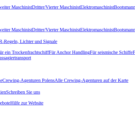
eiter Maschinist
Dritter/Vierter Maschinist
Elektromaschinist
Bootsman
eiter Maschinist
Dritter/Vierter Maschinist
Elektromaschinist
Bootsman
-Regeln, Lichter und Signale
ür ein Trockenfrachtschiff
Für Anchor Handling
Für seismische Schiffe
F
assagiertransport
de
Crewing-Agenturen Polens
Alle Crewing-Agenturen auf der Karte
ien
Schreiben Sie uns
ebote
Hilfe zur Website