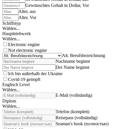
Gewünschtes Gehalt in Dollar, Vor
Alter, aus
Alter, Vor
Schiffstyp
Wählen...
Haupttriebwerk
Wählen...
Electronic engine
Not electronic engine
Alt. Berufsbezeichnung
Nachname beginnt
Der Name beginnt
Ich bin außerhalb der Ukraine
Covid-19 geimpft
Englisch Level
Wählen...
E-Mail (vollständig)
Diplom
Wählen...
Telefon (komplett)
Reisepass (vollständig)
Seaman's book (полностью)