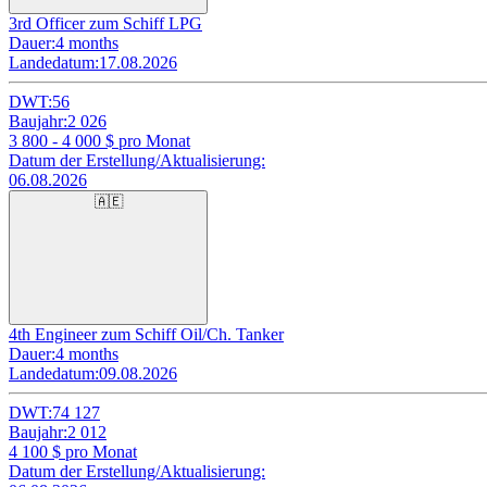
3rd Officer zum Schiff LPG
Dauer:
4 months
Landedatum:
17.08.2026
DWT:
56
Baujahr:
2 026
3 800 - 4 000
$ pro Monat
Datum der Erstellung/Aktualisierung:
06.08.2026
🇦🇪
4th Engineer zum Schiff Oil/Ch. Tanker
Dauer:
4 months
Landedatum:
09.08.2026
DWT:
74 127
Baujahr:
2 012
4 100
$ pro Monat
Datum der Erstellung/Aktualisierung: