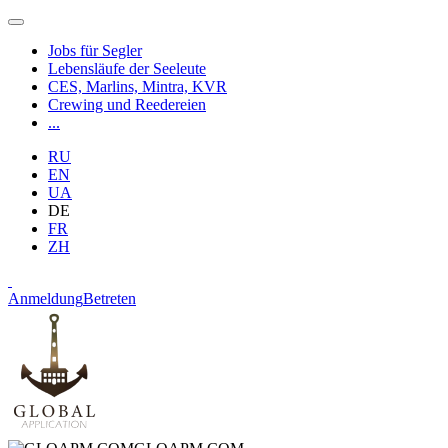
Jobs für Segler
Lebensläufe der Seeleute
CES, Marlins, Mintra, KVR
Crewing und Reedereien
...
RU
EN
UA
DE
FR
ZH
Anmeldung
Betreten