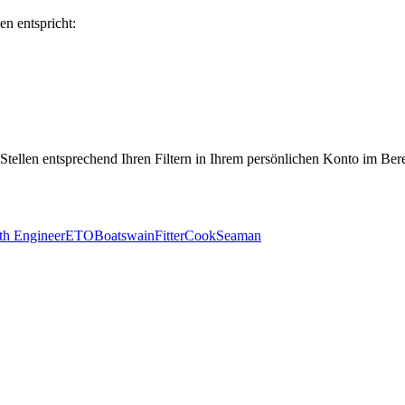
en entspricht:
 Stellen entsprechend Ihren Filtern in Ihrem persönlichen Konto im Ber
th Engineer
ETO
Boatswain
Fitter
Cook
Seaman