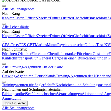
GLOAPM.COM
Alle Stellenangebote
Nach Rang
Kapitän
Erster Offizier
Zweiter/Dritter Offizier
Chefschiffsmaschinist
Zw
Alle Lebensläufe
Nach Rang
Kapitän
Erster Offizier
Zweiter/Dritter Offizier
Chefschiffsmaschinist
Zw
CES-Tests
CES CBT
Marlins
Mintra
Psychometrische Online-Tests
KVR
Nach Schiffstyp
Für einen Öltanker
Für einen Chemikalientanker
Für einen Gastanker
F
Kühlschifftransport
Für General Cargo
Für einen Bulkcarrier
Für den P
Alle Crewing-Agenturen
Auf der Karte
Auf der Karte
Crewing-Agenturen Deutschlands
Crewing-Agenturen der Niederlan
Trainingszentren für Segler
Schiffe
Nachrichten und Schulungsmaterial
Nachrichten und Schulungsmaterialien
Bildungsartikel
Seefahrtnachrichten
Veranstaltungen
Aktionen und Ang
Anmeldung
Jobs für Segler
Alle Stellenangebote