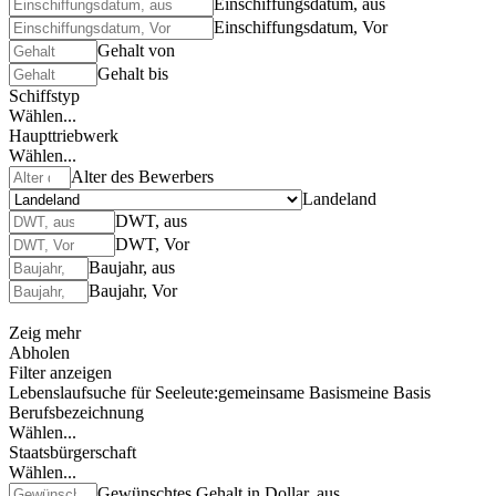
Einschiffungsdatum, aus
Einschiffungsdatum, Vor
Gehalt von
Gehalt bis
Schiffstyp
Wählen...
Haupttriebwerk
Wählen...
Alter des Bewerbers
Landeland
DWT, aus
DWT, Vor
Baujahr, aus
Baujahr, Vor
Zeig mehr
Abholen
Filter anzeigen
Lebenslaufsuche für Seeleute:
gemeinsame Basis
meine Basis
Berufsbezeichnung
Wählen...
Staatsbürgerschaft
Wählen...
Gewünschtes Gehalt in Dollar, aus