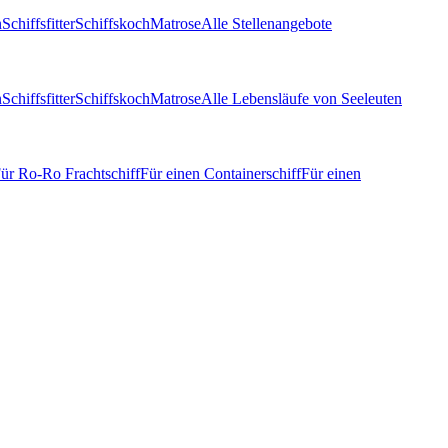
n
Schiffsfitter
Schiffskoch
Matrose
Alle Stellenangebote
n
Schiffsfitter
Schiffskoch
Matrose
Alle Lebensläufe von Seeleuten
ür Ro-Ro Frachtschiff
Für einen Containerschiff
Für einen