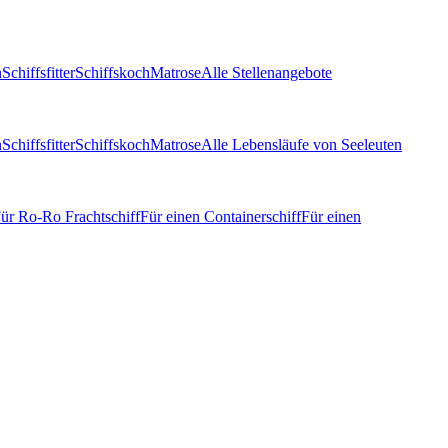
n
Schiffsfitter
Schiffskoch
Matrose
Alle Stellenangebote
n
Schiffsfitter
Schiffskoch
Matrose
Alle Lebensläufe von Seeleuten
ür Ro-Ro Frachtschiff
Für einen Containerschiff
Für einen