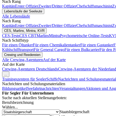
Nach Rang
Kapitän
Erster Offizier
Zweiter/Dritter Offizier
Chefschiffsmaschinist
Zw
Lebensläufe der Seeleute
Alle Lebensläufe
Nach Rang
Kapitän
Erster Offizier
Zweiter/Dritter Offizier
Chefschiffsmaschinist
Zw
CES, Marlins, Mintra, KVR
CES-Tests
CES CBT
Marlins
Mintra
Psychometrische Online-Tests
KVR
Nach Schiffstyp
Für einen Öltanker
Für einen Chemikalientanker
Für einen Gastanker
F
Kühlschifftransport
Für General Cargo
Für einen Bulkcarrier
Für den P
Crewing und Reedereien
Alle Crewing-Agenturen
Auf der Karte
Auf der Karte
Crewing-Agenturen Deutschlands
Crewing-Agenturen der Niederlan
...
Trainingszentren für Segler
Schiffe
Nachrichten und Schulungsmaterial
Nachrichten und Schulungsmaterialien
Bildungsartikel
Seefahrtnachrichten
Veranstaltungen
Aktionen und Ang
Für Segler
Für Unternehmen
Suche nach aktuellen Stellenangeboten:
Berufsbezeichnung
Wählen...
Staatsbürgerschaft