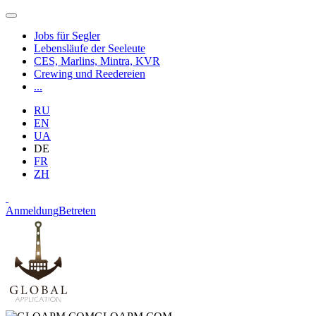
Jobs für Segler
Lebensläufe der Seeleute
CES, Marlins, Mintra, KVR
Crewing und Reedereien
...
RU
EN
UA
DE
FR
ZH
Anmeldung
Betreten