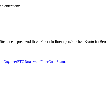
en entspricht:
 Stellen entsprechend Ihren Filtern in Ihrem persönlichen Konto im Ber
th Engineer
ETO
Boatswain
Fitter
Cook
Seaman