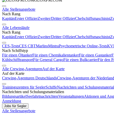
GLOAPM.COM
Alle Stellenangebote
Nach Rang
Kapitän
Erster Offizier
Zweiter/Dritter Offizier
Chefschiffsmaschinist
Zw
Alle Lebensläufe
Nach Rang
Kapitän
Erster Offizier
Zweiter/Dritter Offizier
Chefschiffsmaschinist
Zw
CES-Tests
CES CBT
Marlins
Mintra
Psychometrische Online-Tests
KVR
Nach Schiffstyp
Für einen Öltanker
Für einen Chemikalientanker
Für einen Gastanker
F
Kühlschifftransport
Für General Cargo
Für einen Bulkcarrier
Für den P
Alle Crewing-Agenturen
Auf der Karte
Auf der Karte
Crewing-Agenturen Deutschlands
Crewing-Agenturen der Niederlan
Trainingszentren für Segler
Schiffe
Nachrichten und Schulungsmaterial
Nachrichten und Schulungsmaterialien
Bildungsartikel
Seefahrtnachrichten
Veranstaltungen
Aktionen und Ang
Anmeldung
Jobs für Segler
Alle Stellenangebote