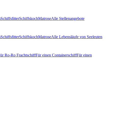
n
Schiffsfitter
Schiffskoch
Matrose
Alle Stellenangebote
n
Schiffsfitter
Schiffskoch
Matrose
Alle Lebensläufe von Seeleuten
ür Ro-Ro Frachtschiff
Für einen Containerschiff
Für einen