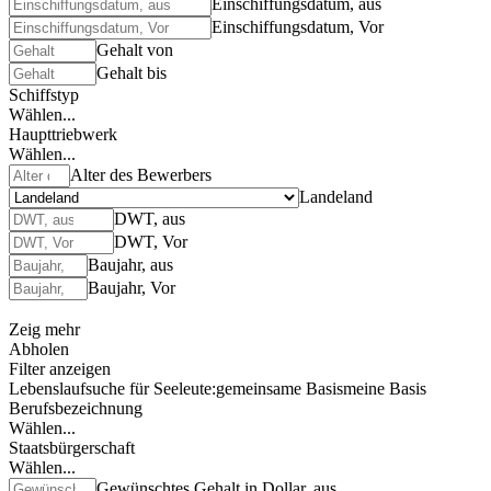
Einschiffungsdatum, aus
Einschiffungsdatum, Vor
Gehalt von
Gehalt bis
Schiffstyp
Wählen...
Haupttriebwerk
Wählen...
Alter des Bewerbers
Landeland
DWT, aus
DWT, Vor
Baujahr, aus
Baujahr, Vor
Zeig mehr
Abholen
Filter anzeigen
Lebenslaufsuche für Seeleute:
gemeinsame Basis
meine Basis
Berufsbezeichnung
Wählen...
Staatsbürgerschaft
Wählen...
Gewünschtes Gehalt in Dollar, aus