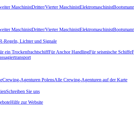
eiter Maschinist
Dritter/Vierter Maschinist
Elektromaschinist
Bootsman
eiter Maschinist
Dritter/Vierter Maschinist
Elektromaschinist
Bootsman
-Regeln, Lichter und Signale
ür ein Trockenfrachtschiff
Für Anchor Handling
Für seismische Schiffe
F
assagiertransport
de
Crewing-Agenturen Polens
Alle Crewing-Agenturen auf der Karte
ien
Schreiben Sie uns
ebote
Hilfe zur Website