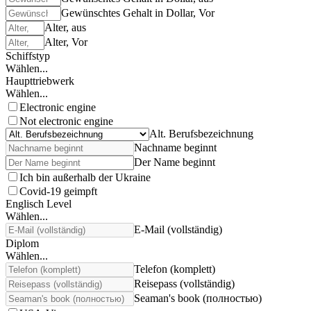
Gewünschtes Gehalt in Dollar, Vor
Alter, aus
Alter, Vor
Schiffstyp
Wählen...
Haupttriebwerk
Wählen...
Electronic engine
Not electronic engine
Alt. Berufsbezeichnung
Nachname beginnt
Der Name beginnt
Ich bin außerhalb der Ukraine
Covid-19 geimpft
Englisch Level
Wählen...
E-Mail (vollständig)
Diplom
Wählen...
Telefon (komplett)
Reisepass (vollständig)
Seaman's book (полностью)