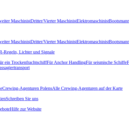
eiter Maschinist
Dritter/Vierter Maschinist
Elektromaschinist
Bootsman
eiter Maschinist
Dritter/Vierter Maschinist
Elektromaschinist
Bootsman
-Regeln, Lichter und Signale
ür ein Trockenfrachtschiff
Für Anchor Handling
Für seismische Schiffe
F
assagiertransport
de
Crewing-Agenturen Polens
Alle Crewing-Agenturen auf der Karte
ien
Schreiben Sie uns
ebote
Hilfe zur Website