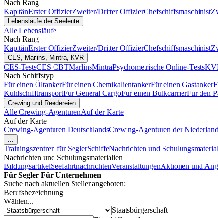
Nach Rang
Kapitän
Erster Offizier
Zweiter/Dritter Offizier
Chefschiffsmaschinist
Zw
Lebensläufe der Seeleute
Alle Lebensläufe
Nach Rang
Kapitän
Erster Offizier
Zweiter/Dritter Offizier
Chefschiffsmaschinist
Zw
CES, Marlins, Mintra, KVR
CES-Tests
CES CBT
Marlins
Mintra
Psychometrische Online-Tests
KVR
Nach Schiffstyp
Für einen Öltanker
Für einen Chemikalientanker
Für einen Gastanker
F
Kühlschifftransport
Für General Cargo
Für einen Bulkcarrier
Für den P
Crewing und Reedereien
Alle Crewing-Agenturen
Auf der Karte
Auf der Karte
Crewing-Agenturen Deutschlands
Crewing-Agenturen der Niederlan
...
Trainingszentren für Segler
Schiffe
Nachrichten und Schulungsmaterial
Nachrichten und Schulungsmaterialien
Bildungsartikel
Seefahrtnachrichten
Veranstaltungen
Aktionen und Ang
Für Segler
Für Unternehmen
Suche nach aktuellen Stellenangeboten:
Berufsbezeichnung
Wählen...
Staatsbürgerschaft