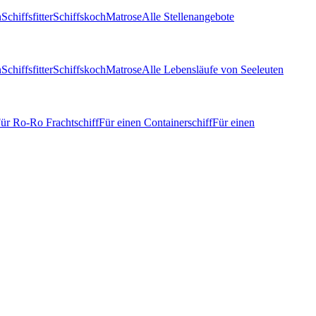
n
Schiffsfitter
Schiffskoch
Matrose
Alle Stellenangebote
n
Schiffsfitter
Schiffskoch
Matrose
Alle Lebensläufe von Seeleuten
ür Ro-Ro Frachtschiff
Für einen Containerschiff
Für einen