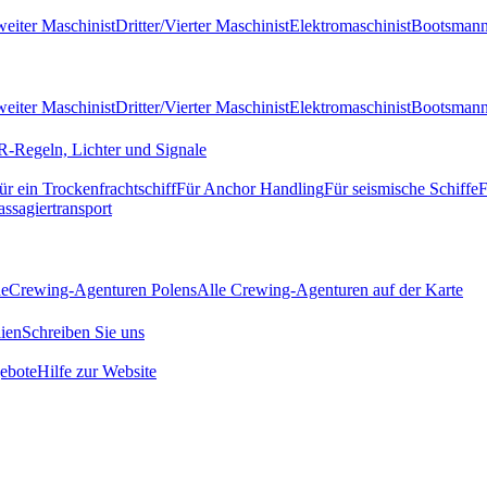
eiter Maschinist
Dritter/Vierter Maschinist
Elektromaschinist
Bootsman
eiter Maschinist
Dritter/Vierter Maschinist
Elektromaschinist
Bootsman
-Regeln, Lichter und Signale
ür ein Trockenfrachtschiff
Für Anchor Handling
Für seismische Schiffe
F
assagiertransport
de
Crewing-Agenturen Polens
Alle Crewing-Agenturen auf der Karte
ien
Schreiben Sie uns
ebote
Hilfe zur Website