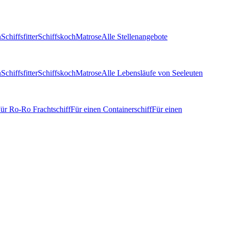
n
Schiffsfitter
Schiffskoch
Matrose
Alle Stellenangebote
n
Schiffsfitter
Schiffskoch
Matrose
Alle Lebensläufe von Seeleuten
ür Ro-Ro Frachtschiff
Für einen Containerschiff
Für einen