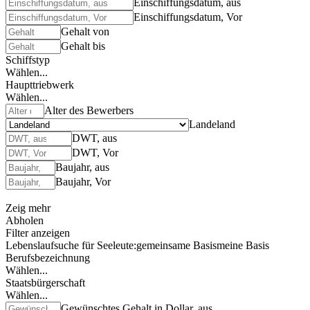
Einschiffungsdatum, aus
Einschiffungsdatum, Vor
Gehalt von
Gehalt bis
Schiffstyp
Wählen...
Haupttriebwerk
Wählen...
Alter des Bewerbers
Landeland
DWT, aus
DWT, Vor
Baujahr, aus
Baujahr, Vor
Zeig mehr
Abholen
Filter anzeigen
Lebenslaufsuche für Seeleute:
gemeinsame Basis
meine Basis
Berufsbezeichnung
Wählen...
Staatsbürgerschaft
Wählen...
Gewünschtes Gehalt in Dollar, aus