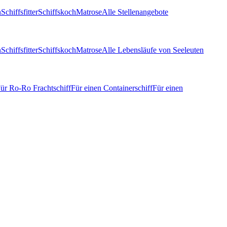
n
Schiffsfitter
Schiffskoch
Matrose
Alle Stellenangebote
n
Schiffsfitter
Schiffskoch
Matrose
Alle Lebensläufe von Seeleuten
ür Ro-Ro Frachtschiff
Für einen Containerschiff
Für einen