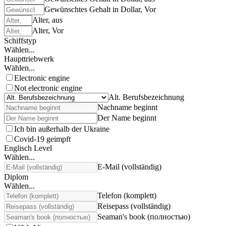
Gewünschtes Gehalt in Dollar, Vor
Alter, aus
Alter, Vor
Schiffstyp
Wählen...
Haupttriebwerk
Wählen...
Electronic engine
Not electronic engine
Alt. Berufsbezeichnung
Nachname beginnt
Der Name beginnt
Ich bin außerhalb der Ukraine
Covid-19 geimpft
Englisch Level
Wählen...
E-Mail (vollständig)
Diplom
Wählen...
Telefon (komplett)
Reisepass (vollständig)
Seaman's book (полностью)