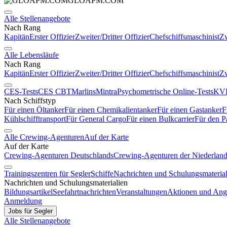
GLOAPM.COM
Alle Stellenangebote
Nach Rang
Kapitän
Erster Offizier
Zweiter/Dritter Offizier
Chefschiffsmaschinist
Zw
Alle Lebensläufe
Nach Rang
Kapitän
Erster Offizier
Zweiter/Dritter Offizier
Chefschiffsmaschinist
Zw
CES-Tests
CES CBT
Marlins
Mintra
Psychometrische Online-Tests
KVR
Nach Schiffstyp
Für einen Öltanker
Für einen Chemikalientanker
Für einen Gastanker
F
Kühlschifftransport
Für General Cargo
Für einen Bulkcarrier
Für den P
Alle Crewing-Agenturen
Auf der Karte
Auf der Karte
Crewing-Agenturen Deutschlands
Crewing-Agenturen der Niederlan
Trainingszentren für Segler
Schiffe
Nachrichten und Schulungsmaterial
Nachrichten und Schulungsmaterialien
Bildungsartikel
Seefahrtnachrichten
Veranstaltungen
Aktionen und Ang
Anmeldung
Jobs für Segler
Alle Stellenangebote