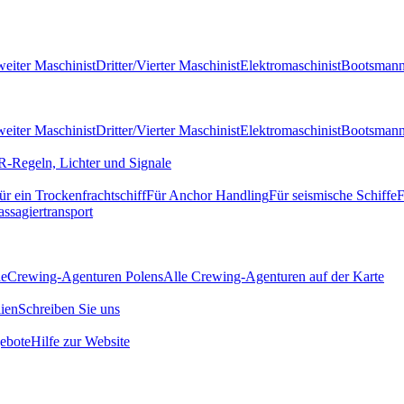
eiter Maschinist
Dritter/Vierter Maschinist
Elektromaschinist
Bootsman
eiter Maschinist
Dritter/Vierter Maschinist
Elektromaschinist
Bootsman
-Regeln, Lichter und Signale
ür ein Trockenfrachtschiff
Für Anchor Handling
Für seismische Schiffe
F
assagiertransport
de
Crewing-Agenturen Polens
Alle Crewing-Agenturen auf der Karte
ien
Schreiben Sie uns
ebote
Hilfe zur Website