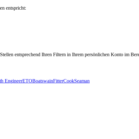
en entspricht:
 Stellen entsprechend Ihren Filtern in Ihrem persönlichen Konto im Ber
th Engineer
ETO
Boatswain
Fitter
Cook
Seaman