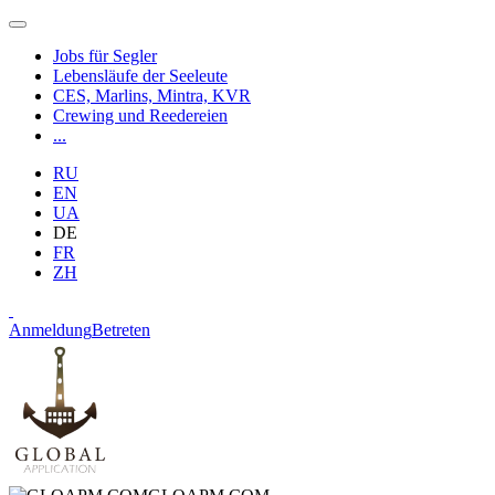
Jobs für Segler
Lebensläufe der Seeleute
CES, Marlins, Mintra, KVR
Crewing und Reedereien
...
RU
EN
UA
DE
FR
ZH
Anmeldung
Betreten