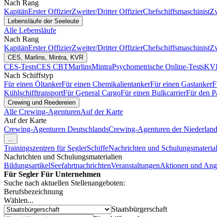
Nach Rang
Kapitän
Erster Offizier
Zweiter/Dritter Offizier
Chefschiffsmaschinist
Zw
Lebensläufe der Seeleute
Alle Lebensläufe
Nach Rang
Kapitän
Erster Offizier
Zweiter/Dritter Offizier
Chefschiffsmaschinist
Zw
CES, Marlins, Mintra, KVR
CES-Tests
CES CBT
Marlins
Mintra
Psychometrische Online-Tests
KVR
Nach Schiffstyp
Für einen Öltanker
Für einen Chemikalientanker
Für einen Gastanker
F
Kühlschifftransport
Für General Cargo
Für einen Bulkcarrier
Für den P
Crewing und Reedereien
Alle Crewing-Agenturen
Auf der Karte
Auf der Karte
Crewing-Agenturen Deutschlands
Crewing-Agenturen der Niederlan
...
Trainingszentren für Segler
Schiffe
Nachrichten und Schulungsmaterial
Nachrichten und Schulungsmaterialien
Bildungsartikel
Seefahrtnachrichten
Veranstaltungen
Aktionen und Ang
Für Segler
Für Unternehmen
Suche nach aktuellen Stellenangeboten:
Berufsbezeichnung
Wählen...
Staatsbürgerschaft