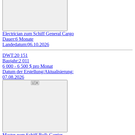
Electrician zum Schiff General Cargo
Dauer:
6 Monate
Landedatum:
06.10.2026
DWT:
20 151
Baujahr:
2 011
6 000 - 6 500
$ pro Monat
Datum der Erstellung/Aktualisierung:
07.08.2026
🇺🇦
Master zum Schiff Bulk Carrier