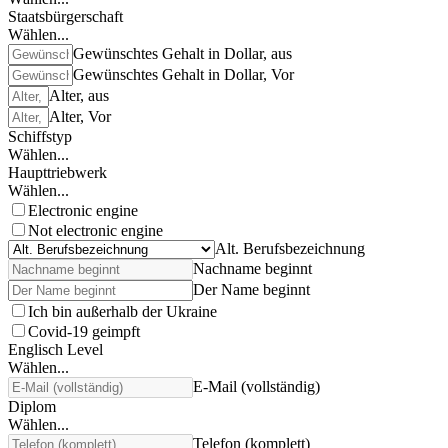
Staatsbürgerschaft
Wählen...
Gewünschtes Gehalt in Dollar, aus
Gewünschtes Gehalt in Dollar, Vor
Alter, aus
Alter, Vor
Schiffstyp
Wählen...
Haupttriebwerk
Wählen...
Electronic engine
Not electronic engine
Alt. Berufsbezeichnung
Nachname beginnt
Der Name beginnt
Ich bin außerhalb der Ukraine
Covid-19 geimpft
Englisch Level
Wählen...
E-Mail (vollständig)
Diplom
Wählen...
Telefon (komplett)