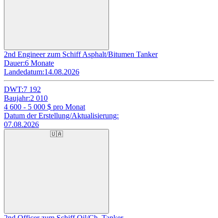
2nd Engineer zum Schiff Asphalt/Bitumen Tanker
Dauer:
6 Monate
Landedatum:
14.08.2026
DWT:
7 192
Baujahr:
2 010
4 600 - 5 000
$ pro Monat
Datum der Erstellung/Aktualisierung:
07.08.2026
🇺🇦
2nd Officer zum Schiff Oil/Ch. Tanker