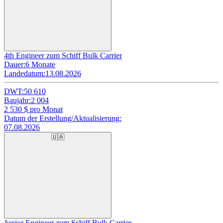
4th Engineer zum Schiff Bulk Carrier
Dauer:
6 Monate
Landedatum:
13.08.2026
DWT:
50 610
Baujahr:
2 004
2 530
$ pro Monat
Datum der Erstellung/Aktualisierung:
07.08.2026
🇺🇦
Junior Engineer zum Schiff Bulk Carrier