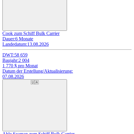
Cook zum Schiff Bulk Carrier
Dauer:
6 Monate
Landedatum:
13.08.2026
DWT:
58 659
Baujahr:
2 004
1 770
$ pro Monat
Datum der Erstellung/Aktualisierung:
07.08.2026
🇺🇦
Able Seaman zum Schiff Bulk Carrier