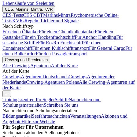
Lebensläufe von Seeleuten
CES, Marlins, Mintra, KVR
CES-Tests
CES CBT
Marlins
Mintra
Psychometrische Online-
Tests
KVR-Regeln, Lichter und Signale
Nach Schiffstyp
Für einen Öltanker
Für einen Chemikalientanker
Für einen
Gastanker
Für ein Trockenfrachtschiff
Für Anchor Handling
Für
seismische Schiffe
Für Ro-Ro Frachtschiff
Für einen
Containerschiff
Für einen Kühlschifftransport
Für General Cargo
Für
einen Bulkcarrier
Für den Passagiertransport
Crewing und Reedereien
Alle Crewing-Agenturen
Auf der Karte
Auf der Karte
Crewing-Agenturen Deutschlands
Crewing-Agenturen der
Niederlande
Crewing-Agenturen Polens
Alle Crewing-Agenturen auf
der Karte
...
Trainingszentren für Segler
Schiffe
Nachrichten und
Schulungsmaterialien
Schreiben Sie uns
Nachrichten und Schulungsmaterialien
Bildungsartikel
Seefahrtnachrichten
Veranstaltungen
Aktionen und
Angebote
Hilfe zur Website
Für Segler
Für Unternehmen
Suche nach aktuellen Stellenangeboten: