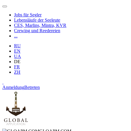
Jobs für Segler
Lebensläufe der Seeleute
CES, Marlins, Mintra, KVR
Crewing und Reedereien
...
RU
EN
UA
DE
FR
ZH
Anmeldung
Betreten