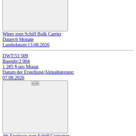
Wiper zum Schiff Bulk Carrier
Dauer:
6 Monate
Landedatum:
13.08.2026
DWT:
53 509
Baujahr:
2 004
1 285
$ pro Monat
Datum der Erstellung/Aktualisierung:
07.08.2026
🇺🇦
4th Engineer zum Schiff Container