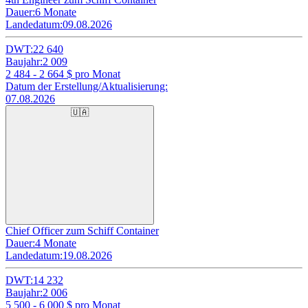
Dauer:
6 Monate
Landedatum:
09.08.2026
DWT:
22 640
Baujahr:
2 009
2 484 - 2 664
$ pro Monat
Datum der Erstellung/Aktualisierung:
07.08.2026
🇺🇦
Chief Officer zum Schiff Container
Dauer:
4 Monate
Landedatum:
19.08.2026
DWT:
14 232
Baujahr:
2 006
5 500 - 6 000
$ pro Monat