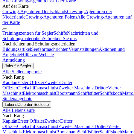
Alle Crewing-Agenturen
Auf der Karte
Auf der Karte
Crewing-Agenturen Deutschlands
Crewing-Agenturen der
Niederlande
Crewing-Agenturen Polens
Alle Crewing-Agenturen auf
der Karte
Trainingszentren für Segler
Schiffe
Nachrichten und
Schulungsmaterialien
Schreiben Sie uns
Nachrichten und Schulungsmaterialien
Bildungsartikel
Seefahrtnachrichten
Veranstaltungen
Aktionen und
Angebote
Hilfe zur Website
Anmeldung
Jobs für Segler
Alle Stellenangebote
Nach Rang
Kapitän
Erster Offizier
Zweiter/Dritter
Offizier
Chefschiffsmaschinist
Zweiter Maschinist
Dritter/Vierter
Maschinist
Elektromaschinist
Bootsmann
Schiffsfitter
Schiffskoch
Matro
Stellenangebote
Lebensläufe der Seeleute
Alle Lebensläufe
Nach Rang
Kapitän
Erster Offizier
Zweiter/Dritter
Offizier
Chefschiffsmaschinist
Zweiter Maschinist
Dritter/Vierter
Maschinist
Elektromaschinist
Bootsmann
Schiffsfitter
Schiffskoch
Matro