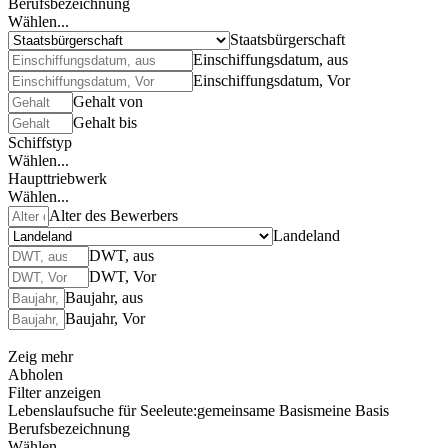
Berufsbezeichnung
Wählen...
Staatsbürgerschaft
Einschiffungsdatum, aus
Einschiffungsdatum, Vor
Gehalt von
Gehalt bis
Schiffstyp
Wählen...
Haupttriebwerk
Wählen...
Alter des Bewerbers
Landeland
DWT, aus
DWT, Vor
Baujahr, aus
Baujahr, Vor
Zeig mehr
Abholen
Filter anzeigen
Lebenslaufsuche für Seeleute:
gemeinsame Basis
meine Basis
Berufsbezeichnung
Wählen...