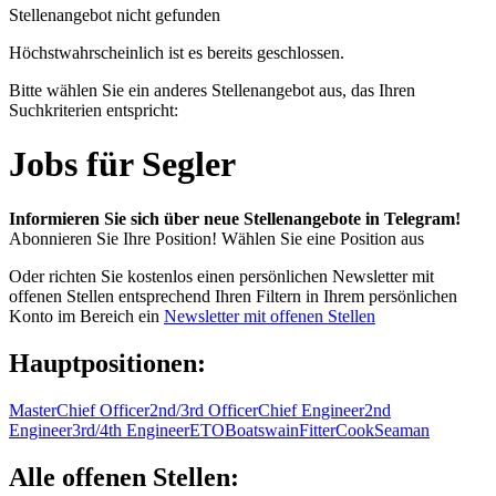
Stellenangebot nicht gefunden
Höchstwahrscheinlich ist es bereits geschlossen.
Bitte wählen Sie ein anderes Stellenangebot aus, das Ihren
Suchkriterien entspricht:
Jobs für Segler
Informieren Sie sich über neue Stellenangebote in Telegram!
Abonnieren Sie Ihre Position!
Wählen Sie eine Position aus
Oder richten Sie kostenlos einen persönlichen Newsletter mit
offenen Stellen entsprechend Ihren Filtern in Ihrem persönlichen
Konto im Bereich ein
Newsletter mit offenen Stellen
Hauptpositionen:
Master
Chief Officer
2nd/3rd Officer
Chief Engineer
2nd
Engineer
3rd/4th Engineer
ETO
Boatswain
Fitter
Cook
Seaman
Alle offenen Stellen: