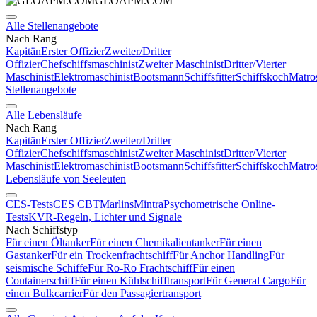
GLOAPM.COM
Alle Stellenangebote
Nach Rang
Kapitän
Erster Offizier
Zweiter/Dritter
Offizier
Chefschiffsmaschinist
Zweiter Maschinist
Dritter/Vierter
Maschinist
Elektromaschinist
Bootsmann
Schiffsfitter
Schiffskoch
Matro
Stellenangebote
Alle Lebensläufe
Nach Rang
Kapitän
Erster Offizier
Zweiter/Dritter
Offizier
Chefschiffsmaschinist
Zweiter Maschinist
Dritter/Vierter
Maschinist
Elektromaschinist
Bootsmann
Schiffsfitter
Schiffskoch
Matro
Lebensläufe von Seeleuten
CES-Tests
CES CBT
Marlins
Mintra
Psychometrische Online-
Tests
KVR-Regeln, Lichter und Signale
Nach Schiffstyp
Für einen Öltanker
Für einen Chemikalientanker
Für einen
Gastanker
Für ein Trockenfrachtschiff
Für Anchor Handling
Für
seismische Schiffe
Für Ro-Ro Frachtschiff
Für einen
Containerschiff
Für einen Kühlschifftransport
Für General Cargo
Für
einen Bulkcarrier
Für den Passagiertransport