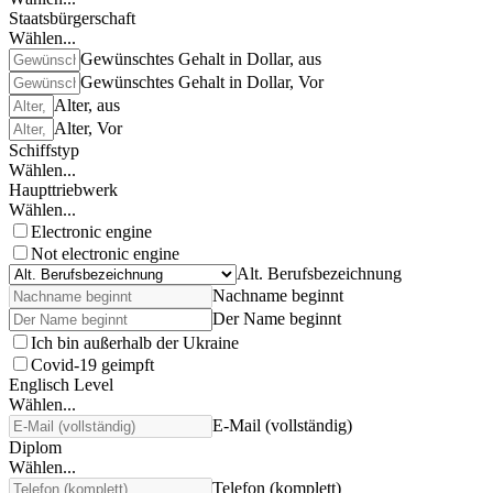
Staatsbürgerschaft
Wählen...
Gewünschtes Gehalt in Dollar, aus
Gewünschtes Gehalt in Dollar, Vor
Alter, aus
Alter, Vor
Schiffstyp
Wählen...
Haupttriebwerk
Wählen...
Electronic engine
Not electronic engine
Alt. Berufsbezeichnung
Nachname beginnt
Der Name beginnt
Ich bin außerhalb der Ukraine
Covid-19 geimpft
Englisch Level
Wählen...
E-Mail (vollständig)
Diplom
Wählen...
Telefon (komplett)