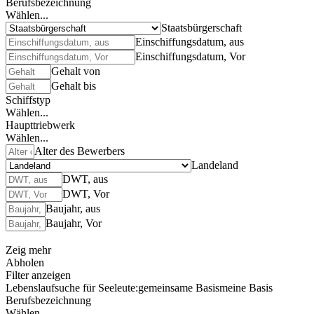
Berufsbezeichnung
Wählen...
Staatsbürgerschaft
Einschiffungsdatum, aus
Einschiffungsdatum, Vor
Gehalt von
Gehalt bis
Schiffstyp
Wählen...
Haupttriebwerk
Wählen...
Alter des Bewerbers
Landeland
DWT, aus
DWT, Vor
Baujahr, aus
Baujahr, Vor
Zeig mehr
Abholen
Filter anzeigen
Lebenslaufsuche für Seeleute:
gemeinsame Basis
meine Basis
Berufsbezeichnung
Wählen...