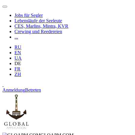
Jobs für Segler
Lebensläufe der Seeleute
CES, Marlins, Mintra, KVR
Crewing und Reedereien
...
RU
EN
UA
DE
FR
ZH
Anmeldung
Betreten