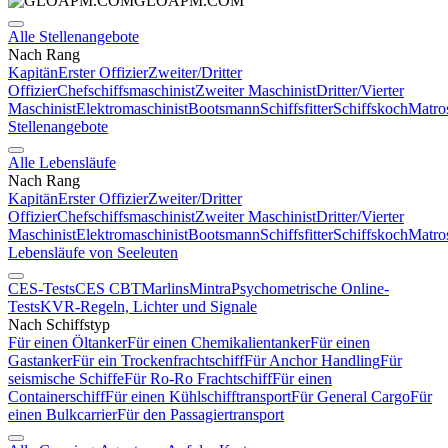
GLOAPM.COM
Alle Stellenangebote
Nach Rang
Kapitän
Erster Offizier
Zweiter/Dritter
Offizier
Chefschiffsmaschinist
Zweiter Maschinist
Dritter/Vierter
Maschinist
Elektromaschinist
Bootsmann
Schiffsfitter
Schiffskoch
Matro
Stellenangebote
Alle Lebensläufe
Nach Rang
Kapitän
Erster Offizier
Zweiter/Dritter
Offizier
Chefschiffsmaschinist
Zweiter Maschinist
Dritter/Vierter
Maschinist
Elektromaschinist
Bootsmann
Schiffsfitter
Schiffskoch
Matro
Lebensläufe von Seeleuten
CES-Tests
CES CBT
Marlins
Mintra
Psychometrische Online-
Tests
KVR-Regeln, Lichter und Signale
Nach Schiffstyp
Für einen Öltanker
Für einen Chemikalientanker
Für einen
Gastanker
Für ein Trockenfrachtschiff
Für Anchor Handling
Für
seismische Schiffe
Für Ro-Ro Frachtschiff
Für einen
Containerschiff
Für einen Kühlschifftransport
Für General Cargo
Für
einen Bulkcarrier
Für den Passagiertransport