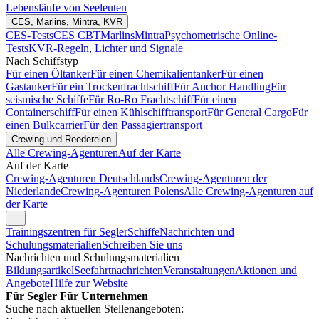
Lebensläufe von Seeleuten
CES, Marlins, Mintra, KVR
CES-Tests
CES CBT
Marlins
Mintra
Psychometrische Online-
Tests
KVR-Regeln, Lichter und Signale
Nach Schiffstyp
Für einen Öltanker
Für einen Chemikalientanker
Für einen
Gastanker
Für ein Trockenfrachtschiff
Für Anchor Handling
Für
seismische Schiffe
Für Ro-Ro Frachtschiff
Für einen
Containerschiff
Für einen Kühlschifftransport
Für General Cargo
Für
einen Bulkcarrier
Für den Passagiertransport
Crewing und Reedereien
Alle Crewing-Agenturen
Auf der Karte
Auf der Karte
Crewing-Agenturen Deutschlands
Crewing-Agenturen der
Niederlande
Crewing-Agenturen Polens
Alle Crewing-Agenturen auf
der Karte
...
Trainingszentren für Segler
Schiffe
Nachrichten und
Schulungsmaterialien
Schreiben Sie uns
Nachrichten und Schulungsmaterialien
Bildungsartikel
Seefahrtnachrichten
Veranstaltungen
Aktionen und
Angebote
Hilfe zur Website
Für Segler
Für Unternehmen
Suche nach aktuellen Stellenangeboten: