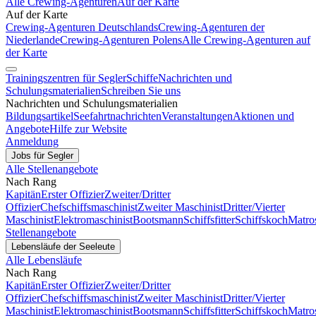
Alle Crewing-Agenturen
Auf der Karte
Auf der Karte
Crewing-Agenturen Deutschlands
Crewing-Agenturen der
Niederlande
Crewing-Agenturen Polens
Alle Crewing-Agenturen auf
der Karte
Trainingszentren für Segler
Schiffe
Nachrichten und
Schulungsmaterialien
Schreiben Sie uns
Nachrichten und Schulungsmaterialien
Bildungsartikel
Seefahrtnachrichten
Veranstaltungen
Aktionen und
Angebote
Hilfe zur Website
Anmeldung
Jobs für Segler
Alle Stellenangebote
Nach Rang
Kapitän
Erster Offizier
Zweiter/Dritter
Offizier
Chefschiffsmaschinist
Zweiter Maschinist
Dritter/Vierter
Maschinist
Elektromaschinist
Bootsmann
Schiffsfitter
Schiffskoch
Matro
Stellenangebote
Lebensläufe der Seeleute
Alle Lebensläufe
Nach Rang
Kapitän
Erster Offizier
Zweiter/Dritter
Offizier
Chefschiffsmaschinist
Zweiter Maschinist
Dritter/Vierter
Maschinist
Elektromaschinist
Bootsmann
Schiffsfitter
Schiffskoch
Matro