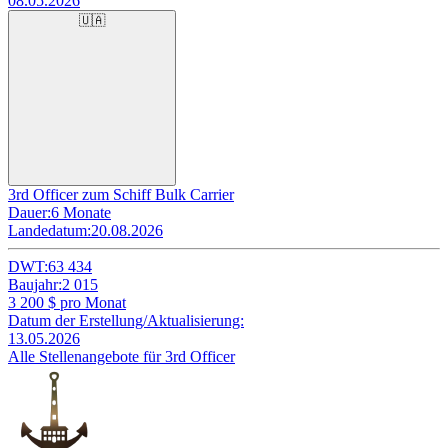
08.05.2026
🇺🇦
3rd Officer zum Schiff Bulk Carrier
Dauer:
6 Monate
Landedatum:
20.08.2026
DWT:
63 434
Baujahr:
2 015
3 200
$ pro Monat
Datum der Erstellung/Aktualisierung:
13.05.2026
Alle Stellenangebote für 3rd Officer