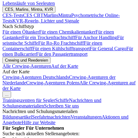
Lebensläufe von Seeleuten
CES, Marlins, Mintra, KVR
CES-Tests
CES CBT
Marlins
Mintra
Psychometrische Online-
Tests
KVR-Regeln, Lichter und Signale
Nach Schiffstyp
Für einen Öltanker
Für einen Chemikalientanker
Für einen
Gastanker
Für ein Trockenfrachtschiff
Für Anchor Handling
Für
seismische Schiffe
Für Ro-Ro Frachtschiff
Für einen
Containerschiff
Für einen Kühlschifftransport
Für General Cargo
Für
einen Bulkcarrier
Für den Passagiertransport
Crewing und Reedereien
Alle Crewing-Agenturen
Auf der Karte
Auf der Karte
Crewing-Agenturen Deutschlands
Crewing-Agenturen der
Niederlande
Crewing-Agenturen Polens
Alle Crewing-Agenturen auf
der Karte
...
Trainingszentren für Segler
Schiffe
Nachrichten und
Schulungsmaterialien
Schreiben Sie uns
Nachrichten und Schulungsmaterialien
Bildungsartikel
Seefahrtnachrichten
Veranstaltungen
Aktionen und
Angebote
Hilfe zur Website
Für Segler
Für Unternehmen
Suche nach aktuellen Stellenangeboten: