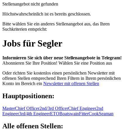
Stellenangebot nicht gefunden
Höchstwahrscheinlich ist es bereits geschlossen.
Bitte wählen Sie ein anderes Stellenangebot aus, das Ihren
Suchkriterien entspricht:
Jobs für Segler
Informieren Sie sich über neue Stellenangebote in Telegram!
Abonnieren Sie Ihre Position!
Wählen Sie eine Position aus
Oder richten Sie kostenlos einen persönlichen Newsletter mit
offenen Stellen entsprechend Ihren Filtern in Ihrem persönlichen
Konto im Bereich ein
Newsletter mit offenen Stellen
Hauptpositionen:
Master
Chief Officer
2nd/3rd Officer
Chief Engineer
2nd
Engineer
3rd/4th Engineer
ETO
Boatswain
Fitter
Cook
Seaman
Alle offenen Stellen: