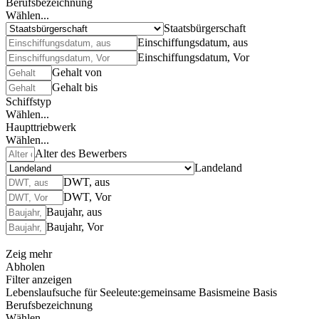
Berufsbezeichnung
Wählen...
Staatsbürgerschaft
Einschiffungsdatum, aus
Einschiffungsdatum, Vor
Gehalt von
Gehalt bis
Schiffstyp
Wählen...
Haupttriebwerk
Wählen...
Alter des Bewerbers
Landeland
DWT, aus
DWT, Vor
Baujahr, aus
Baujahr, Vor
Zeig mehr
Abholen
Filter anzeigen
Lebenslaufsuche für Seeleute:
gemeinsame Basis
meine Basis
Berufsbezeichnung
Wählen...