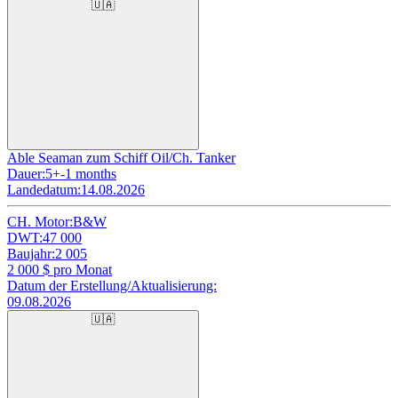
🇺🇦
Able Seaman zum Schiff Oil/Ch. Tanker
Dauer:
5+-1 months
Landedatum:
14.08.2026
CH. Motor:
B&W
DWT:
47 000
Baujahr:
2 005
2 000
$ pro Monat
Datum der Erstellung/Aktualisierung:
09.08.2026
🇺🇦