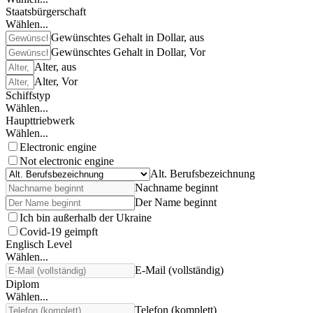
Staatsbürgerschaft
Wählen...
Gewünschtes Gehalt in Dollar, aus
Gewünschtes Gehalt in Dollar, Vor
Alter, aus
Alter, Vor
Schiffstyp
Wählen...
Haupttriebwerk
Wählen...
Electronic engine
Not electronic engine
Alt. Berufsbezeichnung
Nachname beginnt
Der Name beginnt
Ich bin außerhalb der Ukraine
Covid-19 geimpft
Englisch Level
Wählen...
E-Mail (vollständig)
Diplom
Wählen...
Telefon (komplett)