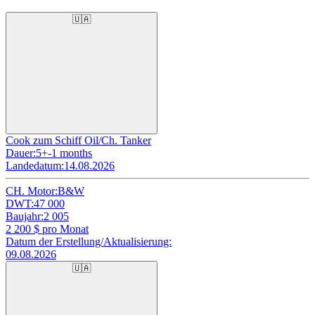
🇺🇦
Cook zum Schiff Oil/Ch. Tanker
Dauer:
5+-1 months
Landedatum:
14.08.2026
CH. Motor:
B&W
DWT:
47 000
Baujahr:
2 005
2 200
$ pro Monat
Datum der Erstellung/Aktualisierung:
09.08.2026
🇺🇦