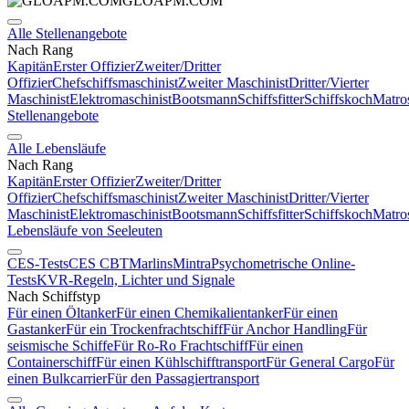
GLOAPM.COM
Alle Stellenangebote
Nach Rang
Kapitän
Erster Offizier
Zweiter/Dritter
Offizier
Chefschiffsmaschinist
Zweiter Maschinist
Dritter/Vierter
Maschinist
Elektromaschinist
Bootsmann
Schiffsfitter
Schiffskoch
Matro
Stellenangebote
Alle Lebensläufe
Nach Rang
Kapitän
Erster Offizier
Zweiter/Dritter
Offizier
Chefschiffsmaschinist
Zweiter Maschinist
Dritter/Vierter
Maschinist
Elektromaschinist
Bootsmann
Schiffsfitter
Schiffskoch
Matro
Lebensläufe von Seeleuten
CES-Tests
CES CBT
Marlins
Mintra
Psychometrische Online-
Tests
KVR-Regeln, Lichter und Signale
Nach Schiffstyp
Für einen Öltanker
Für einen Chemikalientanker
Für einen
Gastanker
Für ein Trockenfrachtschiff
Für Anchor Handling
Für
seismische Schiffe
Für Ro-Ro Frachtschiff
Für einen
Containerschiff
Für einen Kühlschifftransport
Für General Cargo
Für
einen Bulkcarrier
Für den Passagiertransport