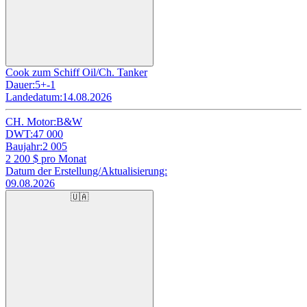
Cook zum Schiff Oil/Ch. Tanker
Dauer:
5+-1
Landedatum:
14.08.2026
CH. Motor:
B&W
DWT:
47 000
Baujahr:
2 005
2 200
$ pro Monat
Datum der Erstellung/Aktualisierung:
09.08.2026
🇺🇦