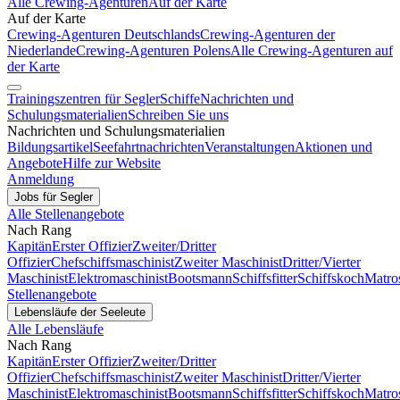
Alle Crewing-Agenturen
Auf der Karte
Auf der Karte
Crewing-Agenturen Deutschlands
Crewing-Agenturen der
Niederlande
Crewing-Agenturen Polens
Alle Crewing-Agenturen auf
der Karte
Trainingszentren für Segler
Schiffe
Nachrichten und
Schulungsmaterialien
Schreiben Sie uns
Nachrichten und Schulungsmaterialien
Bildungsartikel
Seefahrtnachrichten
Veranstaltungen
Aktionen und
Angebote
Hilfe zur Website
Anmeldung
Jobs für Segler
Alle Stellenangebote
Nach Rang
Kapitän
Erster Offizier
Zweiter/Dritter
Offizier
Chefschiffsmaschinist
Zweiter Maschinist
Dritter/Vierter
Maschinist
Elektromaschinist
Bootsmann
Schiffsfitter
Schiffskoch
Matro
Stellenangebote
Lebensläufe der Seeleute
Alle Lebensläufe
Nach Rang
Kapitän
Erster Offizier
Zweiter/Dritter
Offizier
Chefschiffsmaschinist
Zweiter Maschinist
Dritter/Vierter
Maschinist
Elektromaschinist
Bootsmann
Schiffsfitter
Schiffskoch
Matro