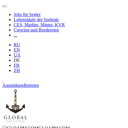
Jobs für Segler
Lebensläufe der Seeleute
CES, Marlins, Mintra, KVR
Crewing und Reedereien
...
RU
EN
UA
DE
FR
ZH
Anmeldung
Betreten