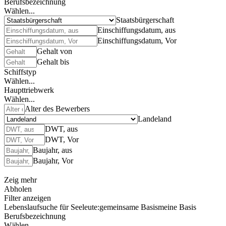
Berufsbezeichnung
Wählen...
Staatsbürgerschaft
Einschiffungsdatum, aus
Einschiffungsdatum, Vor
Gehalt von
Gehalt bis
Schiffstyp
Wählen...
Haupttriebwerk
Wählen...
Alter des Bewerbers
Landeland
DWT, aus
DWT, Vor
Baujahr, aus
Baujahr, Vor
Zeig mehr
Abholen
Filter anzeigen
Lebenslaufsuche für Seeleute:
gemeinsame Basis
meine Basis
Berufsbezeichnung
Wählen...