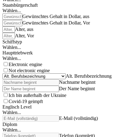
Staatsbürgerschaft
Wählen...
Gewünschtes Gehalt in Dollar, aus
Gewünschtes Gehalt in Dollar, Vor
Alter, aus
Alter, Vor
Schiffstyp
Wählen...
Haupttriebwerk
Wählen...
Electronic engine
Not electronic engine
Alt. Berufsbezeichnung
Nachname beginnt
Der Name beginnt
Ich bin außerhalb der Ukraine
Covid-19 geimpft
Englisch Level
Wählen...
E-Mail (vollständig)
Diplom
Wählen...
Telefon (komplett)