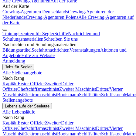
Alle Crewing-Agenturen
Auf der Karte
Auf der Karte
Crewing-Agenturen Deutschlands
Crewing-Agenturen der
Niederlande
Crewing-Agenturen Polens
Alle Crewing-Agenturen auf
der Karte
Trainingszentren für Segler
Schiffe
Nachrichten und
Schulungsmaterialien
Schreiben Sie uns
Nachrichten und Schulungsmaterialien
Bildungsartikel
Seefahrtnachrichten
Veranstaltungen
Aktionen und
Angebote
Hilfe zur Website
Anmeldung
Jobs für Segler
Alle Stellenangebote
Nach Rang
Kapitän
Erster Offizier
Zweiter/Dritter
Offizier
Chefschiffsmaschinist
Zweiter Maschinist
Dritter/Vierter
Maschinist
Elektromaschinist
Bootsmann
Schiffsfitter
Schiffskoch
Matro
Stellenangebote
Lebensläufe der Seeleute
Alle Lebensläufe
Nach Rang
Kapitän
Erster Offizier
Zweiter/Dritter
Offizier
Chefschiffsmaschinist
Zweiter Maschinist
Dritter/Vierter
Maschinist
Elektromaschinist
Bootsmann
Schiffsfitter
Schiffskoch
Matro