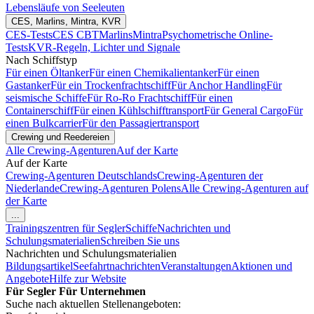
Lebensläufe von Seeleuten
CES, Marlins, Mintra, KVR
CES-Tests
CES CBT
Marlins
Mintra
Psychometrische Online-
Tests
KVR-Regeln, Lichter und Signale
Nach Schiffstyp
Für einen Öltanker
Für einen Chemikalientanker
Für einen
Gastanker
Für ein Trockenfrachtschiff
Für Anchor Handling
Für
seismische Schiffe
Für Ro-Ro Frachtschiff
Für einen
Containerschiff
Für einen Kühlschifftransport
Für General Cargo
Für
einen Bulkcarrier
Für den Passagiertransport
Crewing und Reedereien
Alle Crewing-Agenturen
Auf der Karte
Auf der Karte
Crewing-Agenturen Deutschlands
Crewing-Agenturen der
Niederlande
Crewing-Agenturen Polens
Alle Crewing-Agenturen auf
der Karte
...
Trainingszentren für Segler
Schiffe
Nachrichten und
Schulungsmaterialien
Schreiben Sie uns
Nachrichten und Schulungsmaterialien
Bildungsartikel
Seefahrtnachrichten
Veranstaltungen
Aktionen und
Angebote
Hilfe zur Website
Für Segler
Für Unternehmen
Suche nach aktuellen Stellenangeboten: