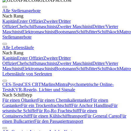
GLOAPM.COM
Alle Stellenangebote
Nach Rang
Kapitän
Erster Offizier
Zweiter/Dritter
Offizier
Chefschiffsmaschinist
Zweiter Maschinist
Dritter/Vierter
Maschinist
Elektromaschinist
Bootsmann
Schiffsfitter
Schiffskoch
Matro
Stellenangebote
Alle Lebensläufe
Nach Rang
Kapitän
Erster Offizier
Zweiter/Dritter
Offizier
Chefschiffsmaschinist
Zweiter Maschinist
Dritter/Vierter
Maschinist
Elektromaschinist
Bootsmann
Schiffsfitter
Schiffskoch
Matro
Lebensläufe von Seeleuten
CES-Tests
CES CBT
Marlins
Mintra
Psychometrische Online-
Tests
KVR-Regeln, Lichter und Signale
Nach Schiffstyp
Für einen Öltanker
Für einen Chemikalientanker
Für einen
Gastanker
Für ein Trockenfrachtschiff
Für Anchor Handling
Für
seismische Schiffe
Für Ro-Ro Frachtschiff
Für einen
Containerschiff
Für einen Kühlschifftransport
Für General Cargo
Für
einen Bulkcarrier
Für den Passagiertransport