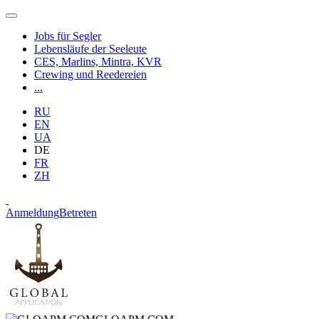
Jobs für Segler
Lebensläufe der Seeleute
CES, Marlins, Mintra, KVR
Crewing und Reedereien
...
RU
EN
UA
DE
FR
ZH
Anmeldung
Betreten