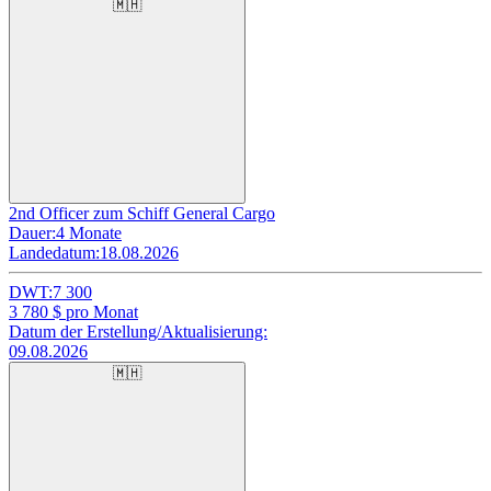
🇲🇭
2nd Officer zum Schiff General Cargo
Dauer:
4 Monate
Landedatum:
18.08.2026
DWT:
7 300
3 780
$ pro Monat
Datum der Erstellung/Aktualisierung:
09.08.2026
🇲🇭