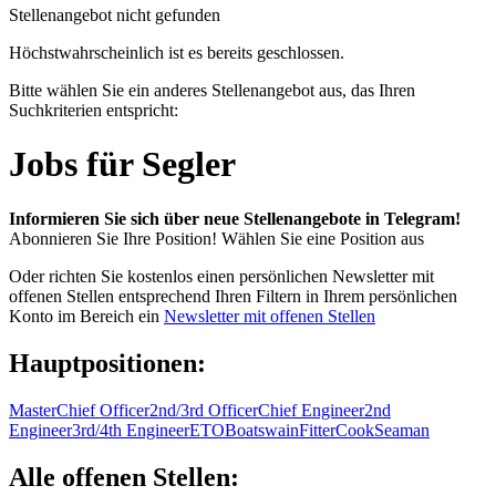
Stellenangebot nicht gefunden
Höchstwahrscheinlich ist es bereits geschlossen.
Bitte wählen Sie ein anderes Stellenangebot aus, das Ihren
Suchkriterien entspricht:
Jobs für Segler
Informieren Sie sich über neue Stellenangebote in Telegram!
Abonnieren Sie Ihre Position!
Wählen Sie eine Position aus
Oder richten Sie kostenlos einen persönlichen Newsletter mit
offenen Stellen entsprechend Ihren Filtern in Ihrem persönlichen
Konto im Bereich ein
Newsletter mit offenen Stellen
Hauptpositionen:
Master
Chief Officer
2nd/3rd Officer
Chief Engineer
2nd
Engineer
3rd/4th Engineer
ETO
Boatswain
Fitter
Cook
Seaman
Alle offenen Stellen: