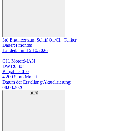
3rd Engineer zum Schiff Oil/Ch. Tanker
Dauer:
4 months
Landedatum:
15.10.2026
CH. Motor:
MAN
DWT:
6 304
Baujahr:
2 010
4 200
$ pro Monat
Datum der Erstellung/Aktualisierung:
08.08.2026
🇺🇦