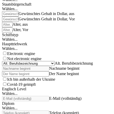
Staatsbürgerschaft
Wählen...
Gewünschtes Gehalt in Dollar, aus
Gewünschtes Gehalt in Dollar, Vor
Alter, aus
Alter, Vor
Schiffstyp
Wählen...
Haupttriebwerk
Wählen...
Electronic engine
Not electronic engine
Alt. Berufsbezeichnung
Nachname beginnt
Der Name beginnt
Ich bin außerhalb der Ukraine
Covid-19 geimpft
Englisch Level
Wählen...
E-Mail (vollständig)
Diplom
Wählen...
Telefon (komplett)