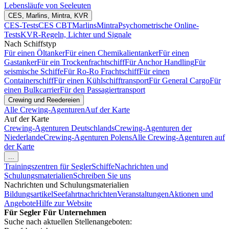
Lebensläufe von Seeleuten
CES, Marlins, Mintra, KVR
CES-Tests
CES CBT
Marlins
Mintra
Psychometrische Online-
Tests
KVR-Regeln, Lichter und Signale
Nach Schiffstyp
Für einen Öltanker
Für einen Chemikalientanker
Für einen
Gastanker
Für ein Trockenfrachtschiff
Für Anchor Handling
Für
seismische Schiffe
Für Ro-Ro Frachtschiff
Für einen
Containerschiff
Für einen Kühlschifftransport
Für General Cargo
Für
einen Bulkcarrier
Für den Passagiertransport
Crewing und Reedereien
Alle Crewing-Agenturen
Auf der Karte
Auf der Karte
Crewing-Agenturen Deutschlands
Crewing-Agenturen der
Niederlande
Crewing-Agenturen Polens
Alle Crewing-Agenturen auf
der Karte
...
Trainingszentren für Segler
Schiffe
Nachrichten und
Schulungsmaterialien
Schreiben Sie uns
Nachrichten und Schulungsmaterialien
Bildungsartikel
Seefahrtnachrichten
Veranstaltungen
Aktionen und
Angebote
Hilfe zur Website
Für Segler
Für Unternehmen
Suche nach aktuellen Stellenangeboten: