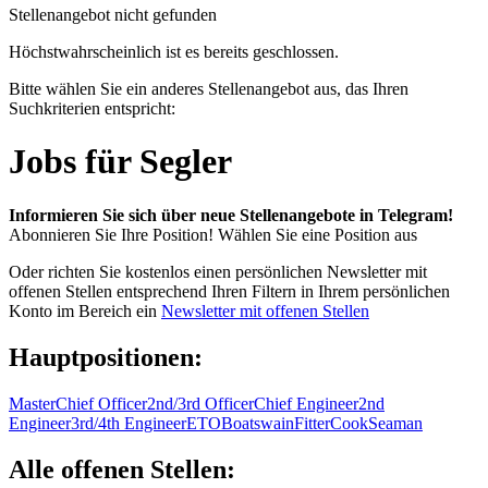
Stellenangebot nicht gefunden
Höchstwahrscheinlich ist es bereits geschlossen.
Bitte wählen Sie ein anderes Stellenangebot aus, das Ihren
Suchkriterien entspricht:
Jobs für Segler
Informieren Sie sich über neue Stellenangebote in Telegram!
Abonnieren Sie Ihre Position!
Wählen Sie eine Position aus
Oder richten Sie kostenlos einen persönlichen Newsletter mit
offenen Stellen entsprechend Ihren Filtern in Ihrem persönlichen
Konto im Bereich ein
Newsletter mit offenen Stellen
Hauptpositionen:
Master
Chief Officer
2nd/3rd Officer
Chief Engineer
2nd
Engineer
3rd/4th Engineer
ETO
Boatswain
Fitter
Cook
Seaman
Alle offenen Stellen: