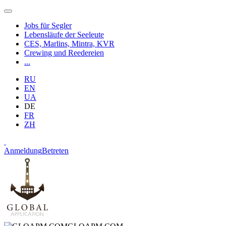
Jobs für Segler
Lebensläufe der Seeleute
CES, Marlins, Mintra, KVR
Crewing und Reedereien
...
RU
EN
UA
DE
FR
ZH
Anmeldung
Betreten