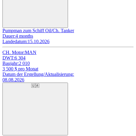
Pumpman zum Schiff Oil/Ch. Tanker
Dauer:
4 months
Landedatum:
15.10.2026
CH. Motor:
MAN
DWT:
6 304
Baujahr:
2 010
3 500
$ pro Monat
Datum der Erstellung/Aktualisierung:
08.08.2026
🇺🇦