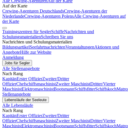
Alle Crewing-Agenturen
Auf der Karte
Auf der Karte
Crewing-Agenturen Deutschlands
Crewing-Agenturen der
Niederlande
Crewing-Agenturen Polens
Alle Crewing-Agenturen auf
der Karte
Trainingszentren für Segler
Schiffe
Nachrichten und
Schulungsmaterialien
Schreiben Sie uns
Nachrichten und Schulungsmaterialien
Bildungsartikel
Seefahrtnachrichten
Veranstaltungen
Aktionen und
Angebote
Hilfe zur Website
Anmeldung
Jobs für Segler
Alle Stellenangebote
Nach Rang
Kapitän
Erster Offizier
Zweiter/Dritter
Offizier
Chefschiffsmaschinist
Zweiter Maschinist
Dritter/Vierter
Maschinist
Elektromaschinist
Bootsmann
Schiffsfitter
Schiffskoch
Matro
Stellenangebote
Lebensläufe der Seeleute
Alle Lebensläufe
Nach Rang
Kapitän
Erster Offizier
Zweiter/Dritter
Offizier
Chefschiffsmaschinist
Zweiter Maschinist
Dritter/Vierter
Maschinist
Elektromaschinist
Bootsmann
Schiffsfitter
Schiffskoch
Matro