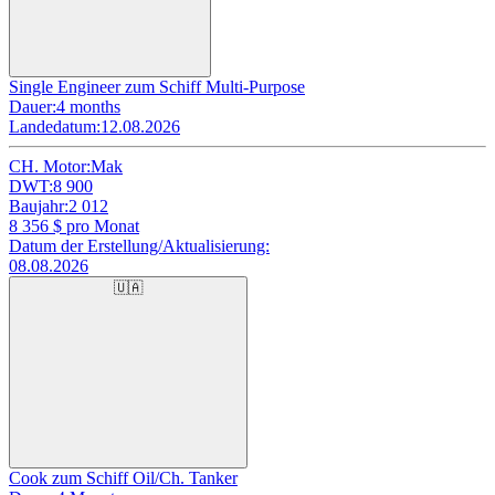
Single Engineer zum Schiff Multi-Purpose
Dauer:
4 months
Landedatum:
12.08.2026
CH. Motor:
Mak
DWT:
8 900
Baujahr:
2 012
8 356
$ pro Monat
Datum der Erstellung/Aktualisierung:
08.08.2026
🇺🇦
Cook zum Schiff Oil/Ch. Tanker