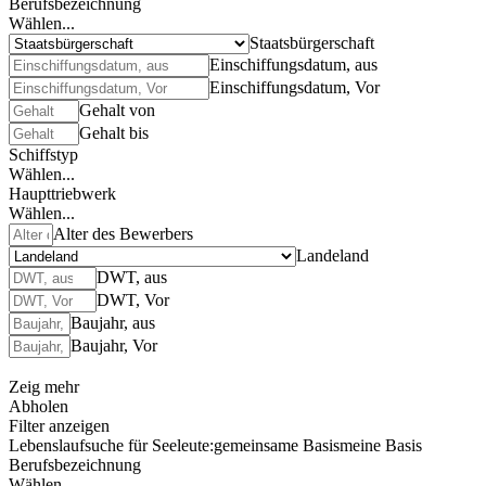
Berufsbezeichnung
Wählen...
Staatsbürgerschaft
Einschiffungsdatum, aus
Einschiffungsdatum, Vor
Gehalt von
Gehalt bis
Schiffstyp
Wählen...
Haupttriebwerk
Wählen...
Alter des Bewerbers
Landeland
DWT, aus
DWT, Vor
Baujahr, aus
Baujahr, Vor
Zeig mehr
Abholen
Filter anzeigen
Lebenslaufsuche für Seeleute:
gemeinsame Basis
meine Basis
Berufsbezeichnung
Wählen...