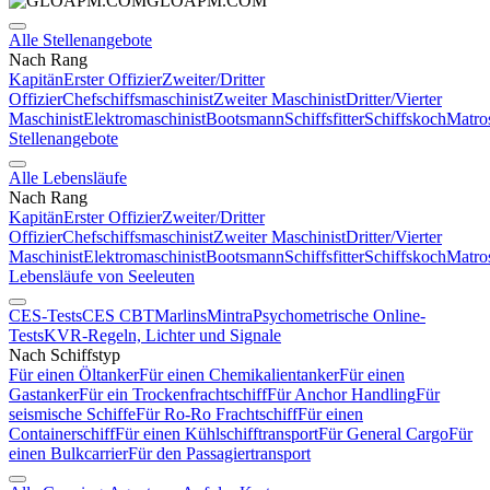
GLOAPM.COM
Alle Stellenangebote
Nach Rang
Kapitän
Erster Offizier
Zweiter/Dritter
Offizier
Chefschiffsmaschinist
Zweiter Maschinist
Dritter/Vierter
Maschinist
Elektromaschinist
Bootsmann
Schiffsfitter
Schiffskoch
Matro
Stellenangebote
Alle Lebensläufe
Nach Rang
Kapitän
Erster Offizier
Zweiter/Dritter
Offizier
Chefschiffsmaschinist
Zweiter Maschinist
Dritter/Vierter
Maschinist
Elektromaschinist
Bootsmann
Schiffsfitter
Schiffskoch
Matro
Lebensläufe von Seeleuten
CES-Tests
CES CBT
Marlins
Mintra
Psychometrische Online-
Tests
KVR-Regeln, Lichter und Signale
Nach Schiffstyp
Für einen Öltanker
Für einen Chemikalientanker
Für einen
Gastanker
Für ein Trockenfrachtschiff
Für Anchor Handling
Für
seismische Schiffe
Für Ro-Ro Frachtschiff
Für einen
Containerschiff
Für einen Kühlschifftransport
Für General Cargo
Für
einen Bulkcarrier
Für den Passagiertransport