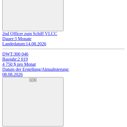
2nd Officer zum Schiff VLCC
Dauer:
3 Monate
Landedatum:
14.08.2026
DWT:
300 046
Baujahr:
2 019
4 750
$ pro Monat
Datum der Erstellung/Aktualisierung:
08.08.2026
🇺🇦