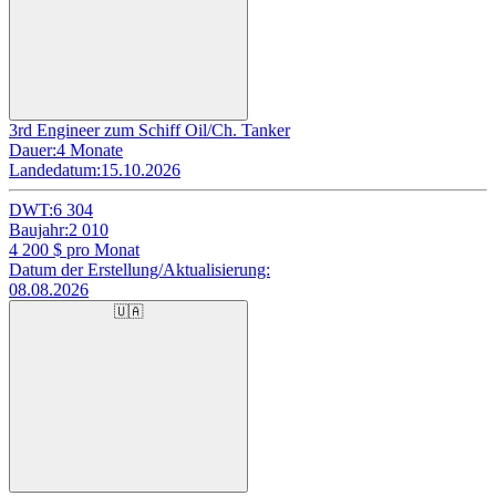
3rd Engineer zum Schiff Oil/Ch. Tanker
Dauer:
4 Monate
Landedatum:
15.10.2026
DWT:
6 304
Baujahr:
2 010
4 200
$ pro Monat
Datum der Erstellung/Aktualisierung:
08.08.2026
🇺🇦