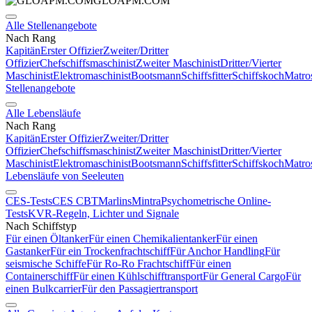
GLOAPM.COM
Alle Stellenangebote
Nach Rang
Kapitän
Erster Offizier
Zweiter/Dritter
Offizier
Chefschiffsmaschinist
Zweiter Maschinist
Dritter/Vierter
Maschinist
Elektromaschinist
Bootsmann
Schiffsfitter
Schiffskoch
Matro
Stellenangebote
Alle Lebensläufe
Nach Rang
Kapitän
Erster Offizier
Zweiter/Dritter
Offizier
Chefschiffsmaschinist
Zweiter Maschinist
Dritter/Vierter
Maschinist
Elektromaschinist
Bootsmann
Schiffsfitter
Schiffskoch
Matro
Lebensläufe von Seeleuten
CES-Tests
CES CBT
Marlins
Mintra
Psychometrische Online-
Tests
KVR-Regeln, Lichter und Signale
Nach Schiffstyp
Für einen Öltanker
Für einen Chemikalientanker
Für einen
Gastanker
Für ein Trockenfrachtschiff
Für Anchor Handling
Für
seismische Schiffe
Für Ro-Ro Frachtschiff
Für einen
Containerschiff
Für einen Kühlschifftransport
Für General Cargo
Für
einen Bulkcarrier
Für den Passagiertransport