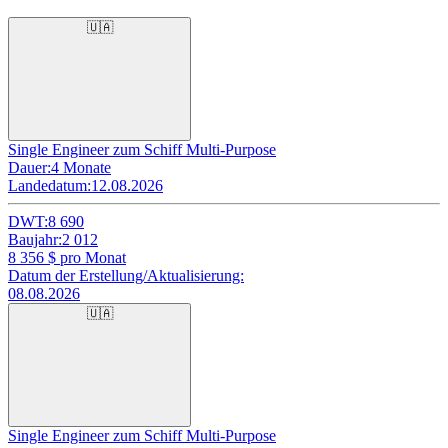
🇺🇦
Single Engineer zum Schiff Multi-Purpose
Dauer:
4 Monate
Landedatum:
12.08.2026
DWT:
8 690
Baujahr:
2 012
8 356
$ pro Monat
Datum der Erstellung/Aktualisierung:
08.08.2026
🇺🇦
Single Engineer zum Schiff Multi-Purpose