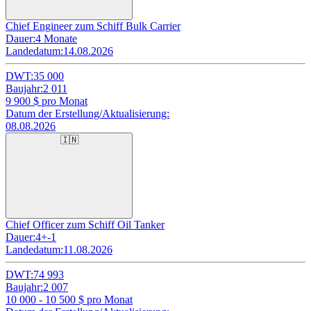
Chief Engineer zum Schiff Bulk Carrier
Dauer:
4 Monate
Landedatum:
14.08.2026
DWT:
35 000
Baujahr:
2 011
9 900
$ pro Monat
Datum der Erstellung/Aktualisierung:
08.08.2026
🇮🇳
Chief Officer zum Schiff Oil Tanker
Dauer:
4+-1
Landedatum:
11.08.2026
DWT:
74 993
Baujahr:
2 007
10 000 - 10 500
$ pro Monat