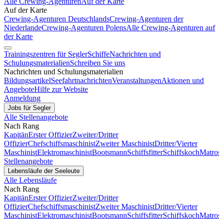
Alle Crewing-Agenturen
Auf der Karte
Auf der Karte
Crewing-Agenturen Deutschlands
Crewing-Agenturen der
Niederlande
Crewing-Agenturen Polens
Alle Crewing-Agenturen auf
der Karte
Trainingszentren für Segler
Schiffe
Nachrichten und
Schulungsmaterialien
Schreiben Sie uns
Nachrichten und Schulungsmaterialien
Bildungsartikel
Seefahrtnachrichten
Veranstaltungen
Aktionen und
Angebote
Hilfe zur Website
Anmeldung
Jobs für Segler
Alle Stellenangebote
Nach Rang
Kapitän
Erster Offizier
Zweiter/Dritter
Offizier
Chefschiffsmaschinist
Zweiter Maschinist
Dritter/Vierter
Maschinist
Elektromaschinist
Bootsmann
Schiffsfitter
Schiffskoch
Matro
Stellenangebote
Lebensläufe der Seeleute
Alle Lebensläufe
Nach Rang
Kapitän
Erster Offizier
Zweiter/Dritter
Offizier
Chefschiffsmaschinist
Zweiter Maschinist
Dritter/Vierter
Maschinist
Elektromaschinist
Bootsmann
Schiffsfitter
Schiffskoch
Matro