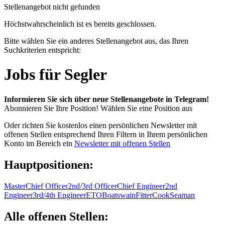
Stellenangebot nicht gefunden
Höchstwahrscheinlich ist es bereits geschlossen.
Bitte wählen Sie ein anderes Stellenangebot aus, das Ihren
Suchkriterien entspricht:
Jobs für Segler
Informieren Sie sich über neue Stellenangebote in Telegram!
Abonnieren Sie Ihre Position!
Wählen Sie eine Position aus
Oder richten Sie kostenlos einen persönlichen Newsletter mit
offenen Stellen entsprechend Ihren Filtern in Ihrem persönlichen
Konto im Bereich ein
Newsletter mit offenen Stellen
Hauptpositionen:
Master
Chief Officer
2nd/3rd Officer
Chief Engineer
2nd
Engineer
3rd/4th Engineer
ETO
Boatswain
Fitter
Cook
Seaman
Alle offenen Stellen: