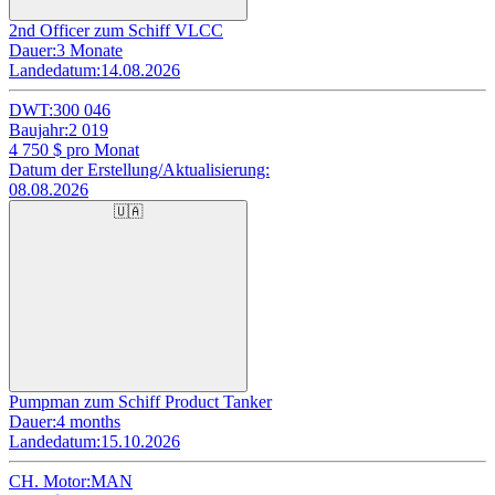
2nd Officer zum Schiff VLCC
Dauer:
3 Monate
Landedatum:
14.08.2026
DWT:
300 046
Baujahr:
2 019
4 750
$ pro Monat
Datum der Erstellung/Aktualisierung:
08.08.2026
🇺🇦
Pumpman zum Schiff Product Tanker
Dauer:
4 months
Landedatum:
15.10.2026
CH. Motor:
MAN