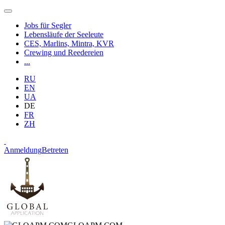
Jobs für Segler
Lebensläufe der Seeleute
CES, Marlins, Mintra, KVR
Crewing und Reedereien
...
RU
EN
UA
DE
FR
ZH
Anmeldung
Betreten