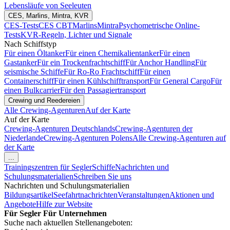
Lebensläufe von Seeleuten
CES, Marlins, Mintra, KVR
CES-Tests
CES CBT
Marlins
Mintra
Psychometrische Online-
Tests
KVR-Regeln, Lichter und Signale
Nach Schiffstyp
Für einen Öltanker
Für einen Chemikalientanker
Für einen
Gastanker
Für ein Trockenfrachtschiff
Für Anchor Handling
Für
seismische Schiffe
Für Ro-Ro Frachtschiff
Für einen
Containerschiff
Für einen Kühlschifftransport
Für General Cargo
Für
einen Bulkcarrier
Für den Passagiertransport
Crewing und Reedereien
Alle Crewing-Agenturen
Auf der Karte
Auf der Karte
Crewing-Agenturen Deutschlands
Crewing-Agenturen der
Niederlande
Crewing-Agenturen Polens
Alle Crewing-Agenturen auf
der Karte
...
Trainingszentren für Segler
Schiffe
Nachrichten und
Schulungsmaterialien
Schreiben Sie uns
Nachrichten und Schulungsmaterialien
Bildungsartikel
Seefahrtnachrichten
Veranstaltungen
Aktionen und
Angebote
Hilfe zur Website
Für Segler
Für Unternehmen
Suche nach aktuellen Stellenangeboten: