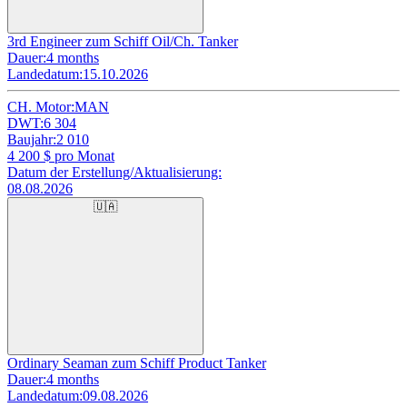
3rd Engineer zum Schiff Oil/Ch. Tanker
Dauer:
4 months
Landedatum:
15.10.2026
CH. Motor:
MAN
DWT:
6 304
Baujahr:
2 010
4 200
$ pro Monat
Datum der Erstellung/Aktualisierung:
08.08.2026
🇺🇦
Ordinary Seaman zum Schiff Product Tanker
Dauer:
4 months
Landedatum:
09.08.2026