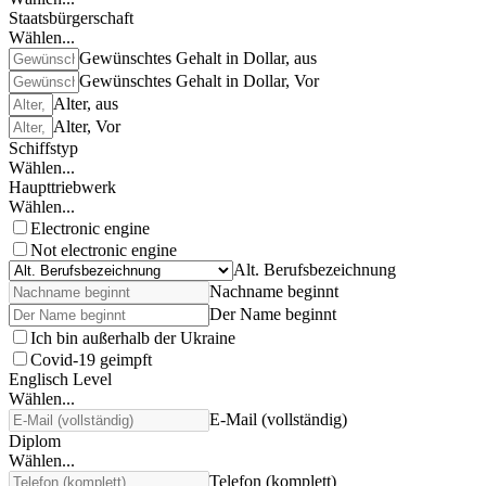
Staatsbürgerschaft
Wählen...
Gewünschtes Gehalt in Dollar, aus
Gewünschtes Gehalt in Dollar, Vor
Alter, aus
Alter, Vor
Schiffstyp
Wählen...
Haupttriebwerk
Wählen...
Electronic engine
Not electronic engine
Alt. Berufsbezeichnung
Nachname beginnt
Der Name beginnt
Ich bin außerhalb der Ukraine
Covid-19 geimpft
Englisch Level
Wählen...
E-Mail (vollständig)
Diplom
Wählen...
Telefon (komplett)