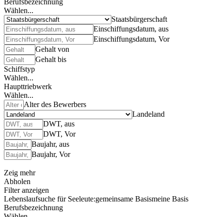
Berufsbezeichnung
Wählen...
Staatsbürgerschaft
Einschiffungsdatum, aus
Einschiffungsdatum, Vor
Gehalt von
Gehalt bis
Schiffstyp
Wählen...
Haupttriebwerk
Wählen...
Alter des Bewerbers
Landeland
DWT, aus
DWT, Vor
Baujahr, aus
Baujahr, Vor
Zeig mehr
Abholen
Filter anzeigen
Lebenslaufsuche für Seeleute:
gemeinsame Basis
meine Basis
Berufsbezeichnung
Wählen...