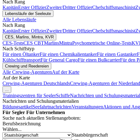
Nach Rang
Kapitän
Erster Offizier
Zweiter/Dritter Offizier
Chefschiffsmaschinist
Zw
Lebensläufe der Seeleute
Alle Lebensläufe
Nach Rang
Kapitän
Erster Offizier
Zweiter/Dritter Offizier
Chefschiffsmaschinist
Zw
CES, Marlins, Mintra, KVR
CES-Tests
CES CBT
Marlins
Mintra
Psychometrische Online-Tests
KVR
Nach Schiffstyp
Für einen Öltanker
Für einen Chemikalientanker
Für einen Gastanker
F
Kühlschifftransport
Für General Cargo
Für einen Bulkcarrier
Für den P
Crewing und Reedereien
Alle Crewing-Agenturen
Auf der Karte
Auf der Karte
Crewing-Agenturen Deutschlands
Crewing-Agenturen der Niederlan
...
Trainingszentren für Segler
Schiffe
Nachrichten und Schulungsmaterial
Nachrichten und Schulungsmaterialien
Bildungsartikel
Seefahrtnachrichten
Veranstaltungen
Aktionen und Ang
Für Segler
Für Unternehmen
Suche nach aktuellen Stellenangeboten:
Berufsbezeichnung
Wählen...
Staatsbürgerschaft