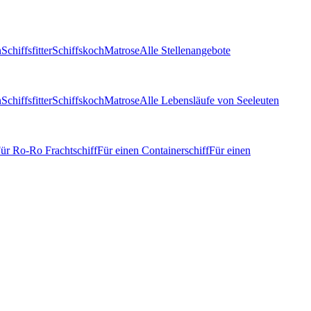
n
Schiffsfitter
Schiffskoch
Matrose
Alle Stellenangebote
n
Schiffsfitter
Schiffskoch
Matrose
Alle Lebensläufe von Seeleuten
ür Ro-Ro Frachtschiff
Für einen Containerschiff
Für einen