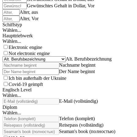
Gewünschtes Gehalt in Dollar, Vor
Alter, aus
Alter, Vor
Schiffstyp
Wählen...
Haupttriebwerk
Wählen...
Electronic engine
Not electronic engine
Alt. Berufsbezeichnung
Nachname beginnt
Der Name beginnt
Ich bin außerhalb der Ukraine
Covid-19 geimpft
Englisch Level
Wählen...
E-Mail (vollständig)
Diplom
Wählen...
Telefon (komplett)
Reisepass (vollständig)
Seaman's book (полностью)