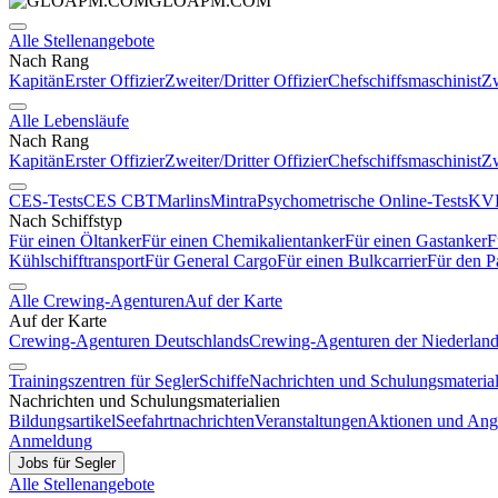
GLOAPM.COM
Alle Stellenangebote
Nach Rang
Kapitän
Erster Offizier
Zweiter/Dritter Offizier
Chefschiffsmaschinist
Zw
Alle Lebensläufe
Nach Rang
Kapitän
Erster Offizier
Zweiter/Dritter Offizier
Chefschiffsmaschinist
Zw
CES-Tests
CES CBT
Marlins
Mintra
Psychometrische Online-Tests
KVR
Nach Schiffstyp
Für einen Öltanker
Für einen Chemikalientanker
Für einen Gastanker
F
Kühlschifftransport
Für General Cargo
Für einen Bulkcarrier
Für den P
Alle Crewing-Agenturen
Auf der Karte
Auf der Karte
Crewing-Agenturen Deutschlands
Crewing-Agenturen der Niederlan
Trainingszentren für Segler
Schiffe
Nachrichten und Schulungsmaterial
Nachrichten und Schulungsmaterialien
Bildungsartikel
Seefahrtnachrichten
Veranstaltungen
Aktionen und Ang
Anmeldung
Jobs für Segler
Alle Stellenangebote