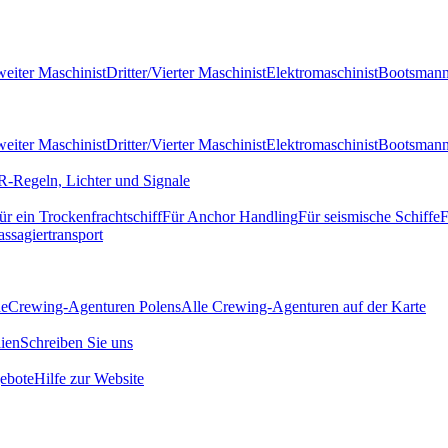
eiter Maschinist
Dritter/Vierter Maschinist
Elektromaschinist
Bootsman
eiter Maschinist
Dritter/Vierter Maschinist
Elektromaschinist
Bootsman
-Regeln, Lichter und Signale
ür ein Trockenfrachtschiff
Für Anchor Handling
Für seismische Schiffe
F
assagiertransport
de
Crewing-Agenturen Polens
Alle Crewing-Agenturen auf der Karte
ien
Schreiben Sie uns
ebote
Hilfe zur Website