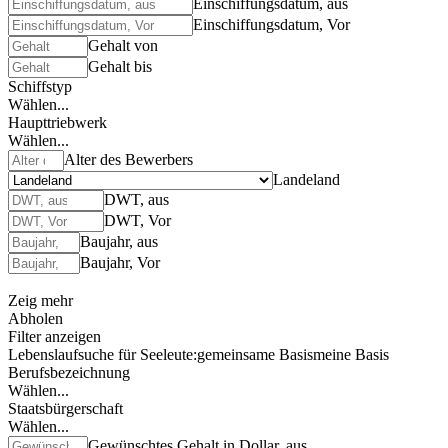
Einschiffungsdatum, aus
Einschiffungsdatum, Vor
Gehalt von
Gehalt bis
Schiffstyp
Wählen...
Haupttriebwerk
Wählen...
Alter des Bewerbers
Landeland
DWT, aus
DWT, Vor
Baujahr, aus
Baujahr, Vor
Zeig mehr
Abholen
Filter anzeigen
Lebenslaufsuche für Seeleute:
gemeinsame Basis
meine Basis
Berufsbezeichnung
Wählen...
Staatsbürgerschaft
Wählen...
Gewünschtes Gehalt in Dollar, aus