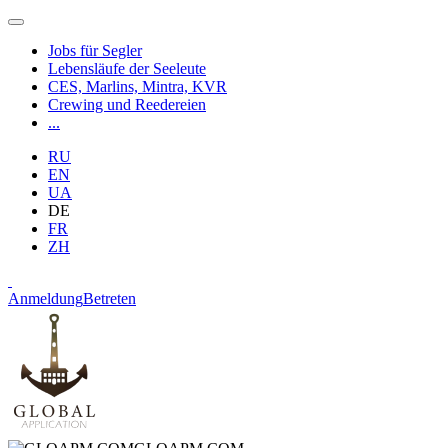
Jobs für Segler
Lebensläufe der Seeleute
CES, Marlins, Mintra, KVR
Crewing und Reedereien
...
RU
EN
UA
DE
FR
ZH
Anmeldung
Betreten