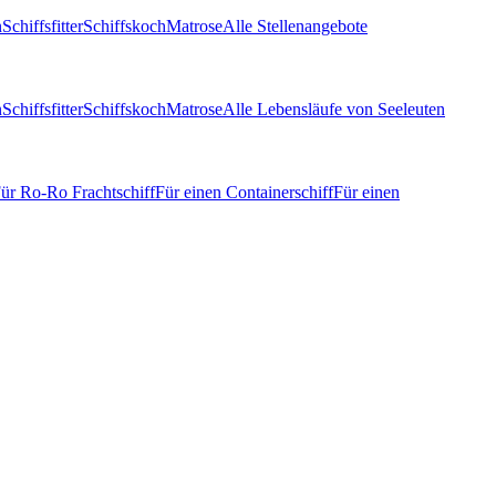
n
Schiffsfitter
Schiffskoch
Matrose
Alle Stellenangebote
n
Schiffsfitter
Schiffskoch
Matrose
Alle Lebensläufe von Seeleuten
ür Ro-Ro Frachtschiff
Für einen Containerschiff
Für einen