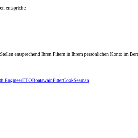
en entspricht:
 Stellen entsprechend Ihren Filtern in Ihrem persönlichen Konto im Ber
th Engineer
ETO
Boatswain
Fitter
Cook
Seaman