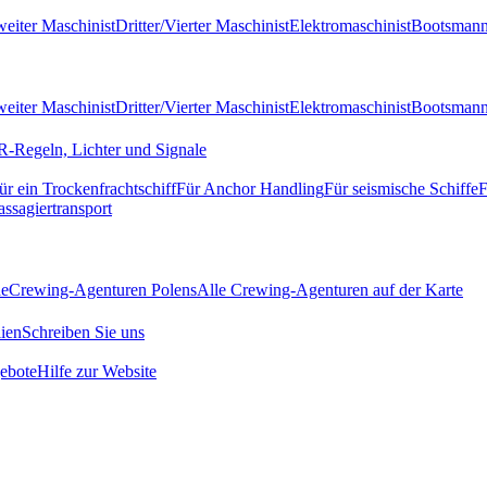
eiter Maschinist
Dritter/Vierter Maschinist
Elektromaschinist
Bootsman
eiter Maschinist
Dritter/Vierter Maschinist
Elektromaschinist
Bootsman
-Regeln, Lichter und Signale
ür ein Trockenfrachtschiff
Für Anchor Handling
Für seismische Schiffe
F
assagiertransport
de
Crewing-Agenturen Polens
Alle Crewing-Agenturen auf der Karte
ien
Schreiben Sie uns
ebote
Hilfe zur Website