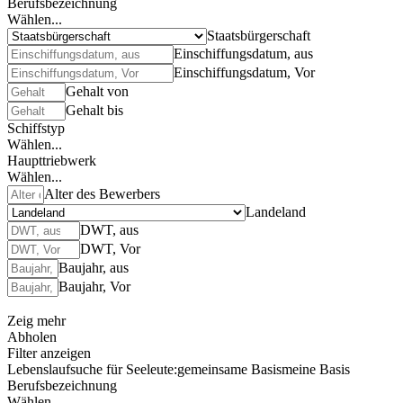
Berufsbezeichnung
Wählen...
Staatsbürgerschaft
Einschiffungsdatum, aus
Einschiffungsdatum, Vor
Gehalt von
Gehalt bis
Schiffstyp
Wählen...
Haupttriebwerk
Wählen...
Alter des Bewerbers
Landeland
DWT, aus
DWT, Vor
Baujahr, aus
Baujahr, Vor
Zeig mehr
Abholen
Filter anzeigen
Lebenslaufsuche für Seeleute:
gemeinsame Basis
meine Basis
Berufsbezeichnung
Wählen...