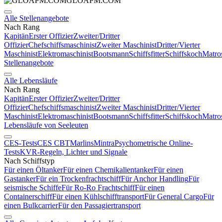
GLOAPM.COM
Alle Stellenangebote
Nach Rang
Kapitän
Erster Offizier
Zweiter/Dritter
Offizier
Chefschiffsmaschinist
Zweiter Maschinist
Dritter/Vierter
Maschinist
Elektromaschinist
Bootsmann
Schiffsfitter
Schiffskoch
Matro
Stellenangebote
Alle Lebensläufe
Nach Rang
Kapitän
Erster Offizier
Zweiter/Dritter
Offizier
Chefschiffsmaschinist
Zweiter Maschinist
Dritter/Vierter
Maschinist
Elektromaschinist
Bootsmann
Schiffsfitter
Schiffskoch
Matro
Lebensläufe von Seeleuten
CES-Tests
CES CBT
Marlins
Mintra
Psychometrische Online-
Tests
KVR-Regeln, Lichter und Signale
Nach Schiffstyp
Für einen Öltanker
Für einen Chemikalientanker
Für einen
Gastanker
Für ein Trockenfrachtschiff
Für Anchor Handling
Für
seismische Schiffe
Für Ro-Ro Frachtschiff
Für einen
Containerschiff
Für einen Kühlschifftransport
Für General Cargo
Für
einen Bulkcarrier
Für den Passagiertransport