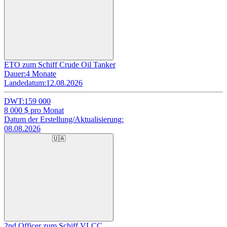
ETO zum Schiff Crude Oil Tanker
Dauer:
4 Monate
Landedatum:
12.08.2026
DWT:
159 000
8 000
$ pro Monat
Datum der Erstellung/Aktualisierung:
08.08.2026
🇺🇦
2nd Officer zum Schiff VLCC