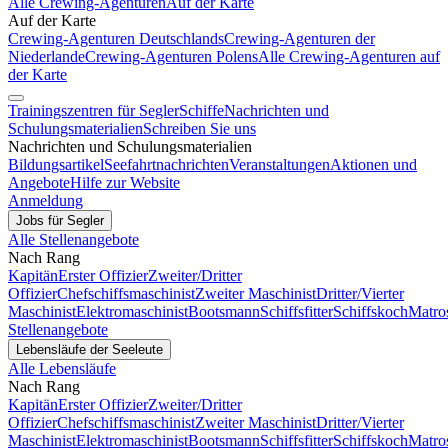
Alle Crewing-Agenturen
Auf der Karte
Auf der Karte
Crewing-Agenturen Deutschlands
Crewing-Agenturen der
Niederlande
Crewing-Agenturen Polens
Alle Crewing-Agenturen auf
der Karte
Trainingszentren für Segler
Schiffe
Nachrichten und
Schulungsmaterialien
Schreiben Sie uns
Nachrichten und Schulungsmaterialien
Bildungsartikel
Seefahrtnachrichten
Veranstaltungen
Aktionen und
Angebote
Hilfe zur Website
Anmeldung
Jobs für Segler
Alle Stellenangebote
Nach Rang
Kapitän
Erster Offizier
Zweiter/Dritter
Offizier
Chefschiffsmaschinist
Zweiter Maschinist
Dritter/Vierter
Maschinist
Elektromaschinist
Bootsmann
Schiffsfitter
Schiffskoch
Matro
Stellenangebote
Lebensläufe der Seeleute
Alle Lebensläufe
Nach Rang
Kapitän
Erster Offizier
Zweiter/Dritter
Offizier
Chefschiffsmaschinist
Zweiter Maschinist
Dritter/Vierter
Maschinist
Elektromaschinist
Bootsmann
Schiffsfitter
Schiffskoch
Matro