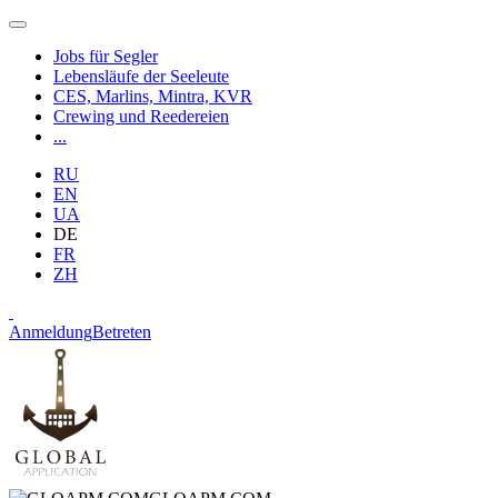
Jobs für Segler
Lebensläufe der Seeleute
CES, Marlins, Mintra, KVR
Crewing und Reedereien
...
RU
EN
UA
DE
FR
ZH
Anmeldung
Betreten