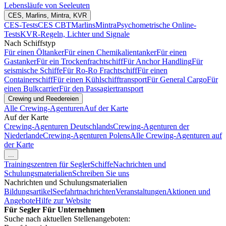
Lebensläufe von Seeleuten
CES, Marlins, Mintra, KVR
CES-Tests
CES CBT
Marlins
Mintra
Psychometrische Online-
Tests
KVR-Regeln, Lichter und Signale
Nach Schiffstyp
Für einen Öltanker
Für einen Chemikalientanker
Für einen
Gastanker
Für ein Trockenfrachtschiff
Für Anchor Handling
Für
seismische Schiffe
Für Ro-Ro Frachtschiff
Für einen
Containerschiff
Für einen Kühlschifftransport
Für General Cargo
Für
einen Bulkcarrier
Für den Passagiertransport
Crewing und Reedereien
Alle Crewing-Agenturen
Auf der Karte
Auf der Karte
Crewing-Agenturen Deutschlands
Crewing-Agenturen der
Niederlande
Crewing-Agenturen Polens
Alle Crewing-Agenturen auf
der Karte
...
Trainingszentren für Segler
Schiffe
Nachrichten und
Schulungsmaterialien
Schreiben Sie uns
Nachrichten und Schulungsmaterialien
Bildungsartikel
Seefahrtnachrichten
Veranstaltungen
Aktionen und
Angebote
Hilfe zur Website
Für Segler
Für Unternehmen
Suche nach aktuellen Stellenangeboten: