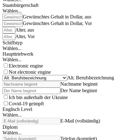
Staatsbürgerschaft
Wählen...
Gewünschtes Gehalt in Dollar, aus
Gewünschtes Gehalt in Dollar, Vor
Alter, aus
Alter, Vor
Schiffstyp
Wählen...
Haupttriebwerk
Wählen...
Electronic engine
Not electronic engine
Alt. Berufsbezeichnung
Nachname beginnt
Der Name beginnt
Ich bin außerhalb der Ukraine
Covid-19 geimpft
Englisch Level
Wählen...
E-Mail (vollständig)
Diplom
Wählen...
Telefon (komplett)