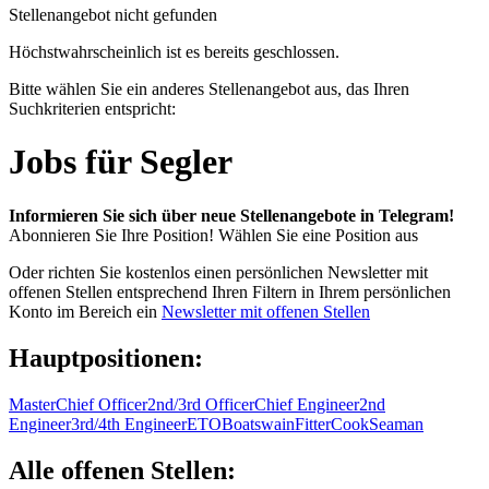
Stellenangebot nicht gefunden
Höchstwahrscheinlich ist es bereits geschlossen.
Bitte wählen Sie ein anderes Stellenangebot aus, das Ihren
Suchkriterien entspricht:
Jobs für Segler
Informieren Sie sich über neue Stellenangebote in Telegram!
Abonnieren Sie Ihre Position!
Wählen Sie eine Position aus
Oder richten Sie kostenlos einen persönlichen Newsletter mit
offenen Stellen entsprechend Ihren Filtern in Ihrem persönlichen
Konto im Bereich ein
Newsletter mit offenen Stellen
Hauptpositionen:
Master
Chief Officer
2nd/3rd Officer
Chief Engineer
2nd
Engineer
3rd/4th Engineer
ETO
Boatswain
Fitter
Cook
Seaman
Alle offenen Stellen: