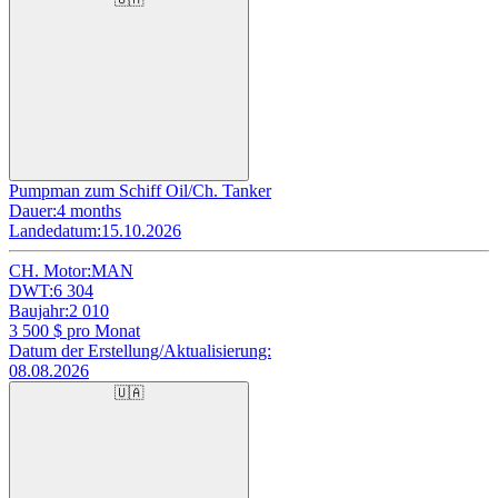
Pumpman zum Schiff Oil/Ch. Tanker
Dauer:
4 months
Landedatum:
15.10.2026
CH. Motor:
MAN
DWT:
6 304
Baujahr:
2 010
3 500
$ pro Monat
Datum der Erstellung/Aktualisierung:
08.08.2026
🇺🇦