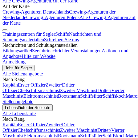
Alle Crewing-Agenturen
Auf der Karte
Auf der Karte
Crewing-Agenturen Deutschlands
Crewing-Agenturen der
Niederlande
Crewing-Agenturen Polens
Alle Crewing-Agenturen auf
der Karte
Trainingszentren für Segler
Schiffe
Nachrichten und
Schulungsmaterialien
Schreiben Sie uns
Nachrichten und Schulungsmaterialien
Bildungsartikel
Seefahrtnachrichten
Veranstaltungen
Aktionen und
Angebote
Hilfe zur Website
Anmeldung
Jobs für Segler
Alle Stellenangebote
Nach Rang
Kapitän
Erster Offizier
Zweiter/Dritter
Offizier
Chefschiffsmaschinist
Zweiter Maschinist
Dritter/Vierter
Maschinist
Elektromaschinist
Bootsmann
Schiffsfitter
Schiffskoch
Matro
Stellenangebote
Lebensläufe der Seeleute
Alle Lebensläufe
Nach Rang
Kapitän
Erster Offizier
Zweiter/Dritter
Offizier
Chefschiffsmaschinist
Zweiter Maschinist
Dritter/Vierter
Maschinist
Elektromaschinist
Bootsmann
Schiffsfitter
Schiffskoch
Matro