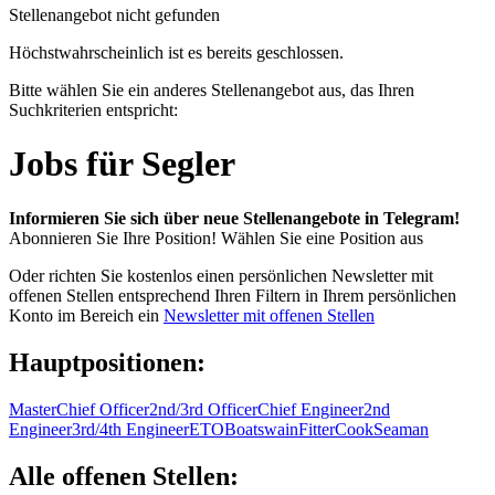
Stellenangebot nicht gefunden
Höchstwahrscheinlich ist es bereits geschlossen.
Bitte wählen Sie ein anderes Stellenangebot aus, das Ihren
Suchkriterien entspricht:
Jobs für Segler
Informieren Sie sich über neue Stellenangebote in Telegram!
Abonnieren Sie Ihre Position!
Wählen Sie eine Position aus
Oder richten Sie kostenlos einen persönlichen Newsletter mit
offenen Stellen entsprechend Ihren Filtern in Ihrem persönlichen
Konto im Bereich ein
Newsletter mit offenen Stellen
Hauptpositionen:
Master
Chief Officer
2nd/3rd Officer
Chief Engineer
2nd
Engineer
3rd/4th Engineer
ETO
Boatswain
Fitter
Cook
Seaman
Alle offenen Stellen: