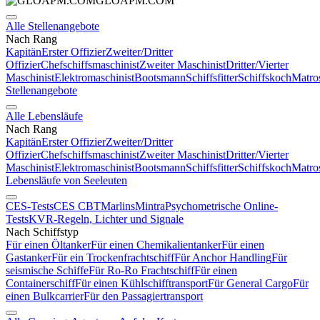
GLOAPM.COM
Alle Stellenangebote
Nach Rang
Kapitän
Erster Offizier
Zweiter/Dritter
Offizier
Chefschiffsmaschinist
Zweiter Maschinist
Dritter/Vierter
Maschinist
Elektromaschinist
Bootsmann
Schiffsfitter
Schiffskoch
Matro
Stellenangebote
Alle Lebensläufe
Nach Rang
Kapitän
Erster Offizier
Zweiter/Dritter
Offizier
Chefschiffsmaschinist
Zweiter Maschinist
Dritter/Vierter
Maschinist
Elektromaschinist
Bootsmann
Schiffsfitter
Schiffskoch
Matro
Lebensläufe von Seeleuten
CES-Tests
CES CBT
Marlins
Mintra
Psychometrische Online-
Tests
KVR-Regeln, Lichter und Signale
Nach Schiffstyp
Für einen Öltanker
Für einen Chemikalientanker
Für einen
Gastanker
Für ein Trockenfrachtschiff
Für Anchor Handling
Für
seismische Schiffe
Für Ro-Ro Frachtschiff
Für einen
Containerschiff
Für einen Kühlschifftransport
Für General Cargo
Für
einen Bulkcarrier
Für den Passagiertransport