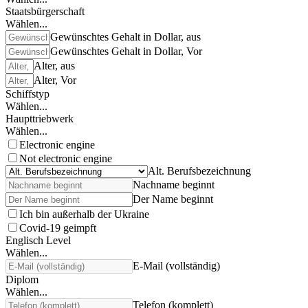
Staatsbürgerschaft
Wählen...
Gewünschtes Gehalt in Dollar, aus
Gewünschtes Gehalt in Dollar, Vor
Alter, aus
Alter, Vor
Schiffstyp
Wählen...
Haupttriebwerk
Wählen...
Electronic engine
Not electronic engine
Alt. Berufsbezeichnung
Nachname beginnt
Der Name beginnt
Ich bin außerhalb der Ukraine
Covid-19 geimpft
Englisch Level
Wählen...
E-Mail (vollständig)
Diplom
Wählen...
Telefon (komplett)