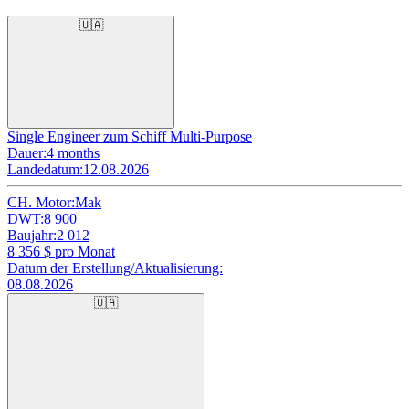
🇺🇦
Single Engineer zum Schiff Multi-Purpose
Dauer:
4 months
Landedatum:
12.08.2026
CH. Motor:
Mak
DWT:
8 900
Baujahr:
2 012
8 356
$ pro Monat
Datum der Erstellung/Aktualisierung:
08.08.2026
🇺🇦