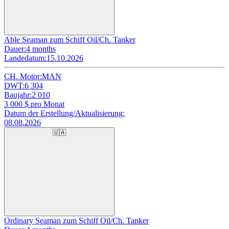
Able Seaman zum Schiff Oil/Ch. Tanker
Dauer:
4 months
Landedatum:
15.10.2026
CH. Motor:
MAN
DWT:
6 304
Baujahr:
2 010
3 000
$ pro Monat
Datum der Erstellung/Aktualisierung:
08.08.2026
🇺🇦
Ordinary Seaman zum Schiff Oil/Ch. Tanker