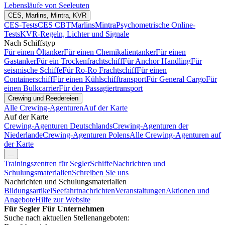
Lebensläufe von Seeleuten
CES, Marlins, Mintra, KVR
CES-Tests
CES CBT
Marlins
Mintra
Psychometrische Online-
Tests
KVR-Regeln, Lichter und Signale
Nach Schiffstyp
Für einen Öltanker
Für einen Chemikalientanker
Für einen
Gastanker
Für ein Trockenfrachtschiff
Für Anchor Handling
Für
seismische Schiffe
Für Ro-Ro Frachtschiff
Für einen
Containerschiff
Für einen Kühlschifftransport
Für General Cargo
Für
einen Bulkcarrier
Für den Passagiertransport
Crewing und Reedereien
Alle Crewing-Agenturen
Auf der Karte
Auf der Karte
Crewing-Agenturen Deutschlands
Crewing-Agenturen der
Niederlande
Crewing-Agenturen Polens
Alle Crewing-Agenturen auf
der Karte
...
Trainingszentren für Segler
Schiffe
Nachrichten und
Schulungsmaterialien
Schreiben Sie uns
Nachrichten und Schulungsmaterialien
Bildungsartikel
Seefahrtnachrichten
Veranstaltungen
Aktionen und
Angebote
Hilfe zur Website
Für Segler
Für Unternehmen
Suche nach aktuellen Stellenangeboten: