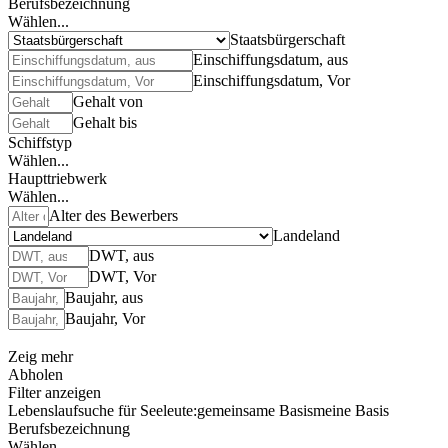
Berufsbezeichnung
Wählen...
Staatsbürgerschaft
Einschiffungsdatum, aus
Einschiffungsdatum, Vor
Gehalt von
Gehalt bis
Schiffstyp
Wählen...
Haupttriebwerk
Wählen...
Alter des Bewerbers
Landeland
DWT, aus
DWT, Vor
Baujahr, aus
Baujahr, Vor
Zeig mehr
Abholen
Filter anzeigen
Lebenslaufsuche für Seeleute:
gemeinsame Basis
meine Basis
Berufsbezeichnung
Wählen...