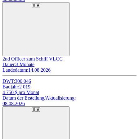
🇺🇦
2nd Officer zum Schiff VLCC
Dauer:
3 Monate
Landedatum:
14.08.2026
DWT:
300 046
Baujahr:
2 019
4 750
$ pro Monat
Datum der Erstellung/Aktualisierung:
08.08.2026
🇺🇦