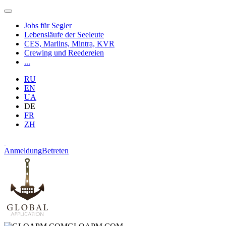
Jobs für Segler
Lebensläufe der Seeleute
CES, Marlins, Mintra, KVR
Crewing und Reedereien
...
RU
EN
UA
DE
FR
ZH
Anmeldung
Betreten