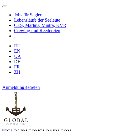
Jobs für Segler
Lebensläufe der Seeleute
CES, Marlins, Mintra, KVR
Crewing und Reedereien
...
RU
EN
UA
DE
FR
ZH
Anmeldung
Betreten