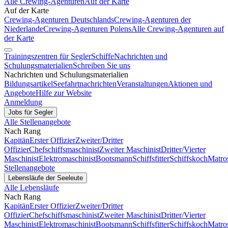
Alle Crewing-Agenturen
Auf der Karte
Auf der Karte
Crewing-Agenturen Deutschlands
Crewing-Agenturen der
Niederlande
Crewing-Agenturen Polens
Alle Crewing-Agenturen auf
der Karte
Trainingszentren für Segler
Schiffe
Nachrichten und
Schulungsmaterialien
Schreiben Sie uns
Nachrichten und Schulungsmaterialien
Bildungsartikel
Seefahrtnachrichten
Veranstaltungen
Aktionen und
Angebote
Hilfe zur Website
Anmeldung
Jobs für Segler
Alle Stellenangebote
Nach Rang
Kapitän
Erster Offizier
Zweiter/Dritter
Offizier
Chefschiffsmaschinist
Zweiter Maschinist
Dritter/Vierter
Maschinist
Elektromaschinist
Bootsmann
Schiffsfitter
Schiffskoch
Matro
Stellenangebote
Lebensläufe der Seeleute
Alle Lebensläufe
Nach Rang
Kapitän
Erster Offizier
Zweiter/Dritter
Offizier
Chefschiffsmaschinist
Zweiter Maschinist
Dritter/Vierter
Maschinist
Elektromaschinist
Bootsmann
Schiffsfitter
Schiffskoch
Matro