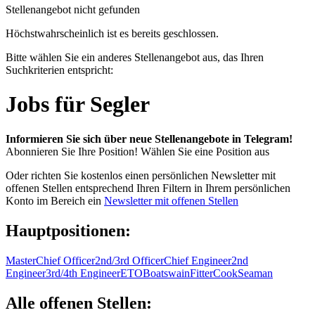
Stellenangebot nicht gefunden
Höchstwahrscheinlich ist es bereits geschlossen.
Bitte wählen Sie ein anderes Stellenangebot aus, das Ihren
Suchkriterien entspricht:
Jobs für Segler
Informieren Sie sich über neue Stellenangebote in Telegram!
Abonnieren Sie Ihre Position!
Wählen Sie eine Position aus
Oder richten Sie kostenlos einen persönlichen Newsletter mit
offenen Stellen entsprechend Ihren Filtern in Ihrem persönlichen
Konto im Bereich ein
Newsletter mit offenen Stellen
Hauptpositionen:
Master
Chief Officer
2nd/3rd Officer
Chief Engineer
2nd
Engineer
3rd/4th Engineer
ETO
Boatswain
Fitter
Cook
Seaman
Alle offenen Stellen: