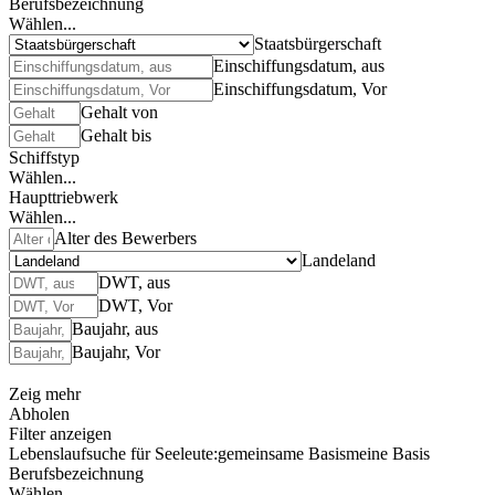
Berufsbezeichnung
Wählen...
Staatsbürgerschaft
Einschiffungsdatum, aus
Einschiffungsdatum, Vor
Gehalt von
Gehalt bis
Schiffstyp
Wählen...
Haupttriebwerk
Wählen...
Alter des Bewerbers
Landeland
DWT, aus
DWT, Vor
Baujahr, aus
Baujahr, Vor
Zeig mehr
Abholen
Filter anzeigen
Lebenslaufsuche für Seeleute:
gemeinsame Basis
meine Basis
Berufsbezeichnung
Wählen...