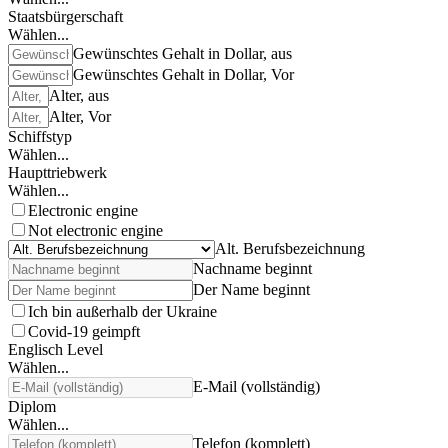
Staatsbürgerschaft
Wählen...
Gewünschtes Gehalt in Dollar, aus
Gewünschtes Gehalt in Dollar, Vor
Alter, aus
Alter, Vor
Schiffstyp
Wählen...
Haupttriebwerk
Wählen...
Electronic engine
Not electronic engine
Alt. Berufsbezeichnung
Nachname beginnt
Der Name beginnt
Ich bin außerhalb der Ukraine
Covid-19 geimpft
Englisch Level
Wählen...
E-Mail (vollständig)
Diplom
Wählen...
Telefon (komplett)