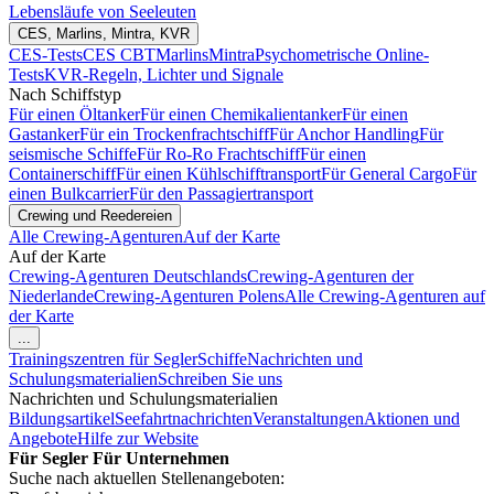
Lebensläufe von Seeleuten
CES, Marlins, Mintra, KVR
CES-Tests
CES CBT
Marlins
Mintra
Psychometrische Online-
Tests
KVR-Regeln, Lichter und Signale
Nach Schiffstyp
Für einen Öltanker
Für einen Chemikalientanker
Für einen
Gastanker
Für ein Trockenfrachtschiff
Für Anchor Handling
Für
seismische Schiffe
Für Ro-Ro Frachtschiff
Für einen
Containerschiff
Für einen Kühlschifftransport
Für General Cargo
Für
einen Bulkcarrier
Für den Passagiertransport
Crewing und Reedereien
Alle Crewing-Agenturen
Auf der Karte
Auf der Karte
Crewing-Agenturen Deutschlands
Crewing-Agenturen der
Niederlande
Crewing-Agenturen Polens
Alle Crewing-Agenturen auf
der Karte
...
Trainingszentren für Segler
Schiffe
Nachrichten und
Schulungsmaterialien
Schreiben Sie uns
Nachrichten und Schulungsmaterialien
Bildungsartikel
Seefahrtnachrichten
Veranstaltungen
Aktionen und
Angebote
Hilfe zur Website
Für Segler
Für Unternehmen
Suche nach aktuellen Stellenangeboten: