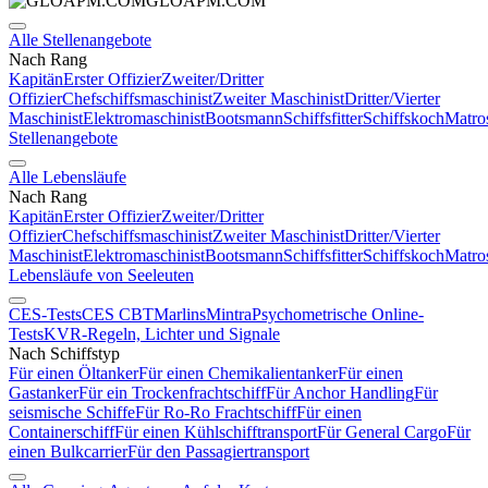
GLOAPM.COM
Alle Stellenangebote
Nach Rang
Kapitän
Erster Offizier
Zweiter/Dritter
Offizier
Chefschiffsmaschinist
Zweiter Maschinist
Dritter/Vierter
Maschinist
Elektromaschinist
Bootsmann
Schiffsfitter
Schiffskoch
Matro
Stellenangebote
Alle Lebensläufe
Nach Rang
Kapitän
Erster Offizier
Zweiter/Dritter
Offizier
Chefschiffsmaschinist
Zweiter Maschinist
Dritter/Vierter
Maschinist
Elektromaschinist
Bootsmann
Schiffsfitter
Schiffskoch
Matro
Lebensläufe von Seeleuten
CES-Tests
CES CBT
Marlins
Mintra
Psychometrische Online-
Tests
KVR-Regeln, Lichter und Signale
Nach Schiffstyp
Für einen Öltanker
Für einen Chemikalientanker
Für einen
Gastanker
Für ein Trockenfrachtschiff
Für Anchor Handling
Für
seismische Schiffe
Für Ro-Ro Frachtschiff
Für einen
Containerschiff
Für einen Kühlschifftransport
Für General Cargo
Für
einen Bulkcarrier
Für den Passagiertransport