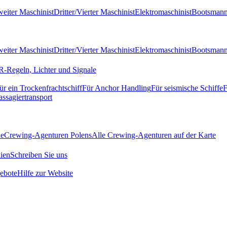
eiter Maschinist
Dritter/Vierter Maschinist
Elektromaschinist
Bootsman
eiter Maschinist
Dritter/Vierter Maschinist
Elektromaschinist
Bootsman
-Regeln, Lichter und Signale
ür ein Trockenfrachtschiff
Für Anchor Handling
Für seismische Schiffe
F
assagiertransport
de
Crewing-Agenturen Polens
Alle Crewing-Agenturen auf der Karte
ien
Schreiben Sie uns
ebote
Hilfe zur Website