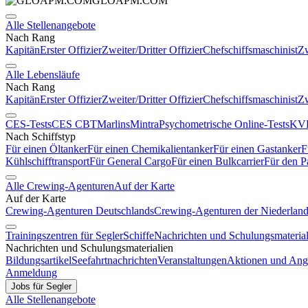
GLOAPM.COM
Alle Stellenangebote
Nach Rang
Kapitän
Erster Offizier
Zweiter/Dritter Offizier
Chefschiffsmaschinist
Zw
Alle Lebensläufe
Nach Rang
Kapitän
Erster Offizier
Zweiter/Dritter Offizier
Chefschiffsmaschinist
Zw
CES-Tests
CES CBT
Marlins
Mintra
Psychometrische Online-Tests
KVR
Nach Schiffstyp
Für einen Öltanker
Für einen Chemikalientanker
Für einen Gastanker
F
Kühlschifftransport
Für General Cargo
Für einen Bulkcarrier
Für den P
Alle Crewing-Agenturen
Auf der Karte
Auf der Karte
Crewing-Agenturen Deutschlands
Crewing-Agenturen der Niederlan
Trainingszentren für Segler
Schiffe
Nachrichten und Schulungsmaterial
Nachrichten und Schulungsmaterialien
Bildungsartikel
Seefahrtnachrichten
Veranstaltungen
Aktionen und Ang
Anmeldung
Jobs für Segler
Alle Stellenangebote