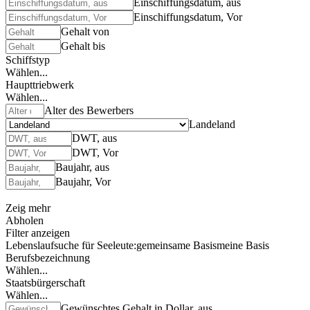
Einschiffungsdatum, aus
Einschiffungsdatum, Vor
Gehalt von
Gehalt bis
Schiffstyp
Wählen...
Haupttriebwerk
Wählen...
Alter des Bewerbers
Landeland
DWT, aus
DWT, Vor
Baujahr, aus
Baujahr, Vor
Zeig mehr
Abholen
Filter anzeigen
Lebenslaufsuche für Seeleute:
gemeinsame Basis
meine Basis
Berufsbezeichnung
Wählen...
Staatsbürgerschaft
Wählen...
Gewünschtes Gehalt in Dollar, aus