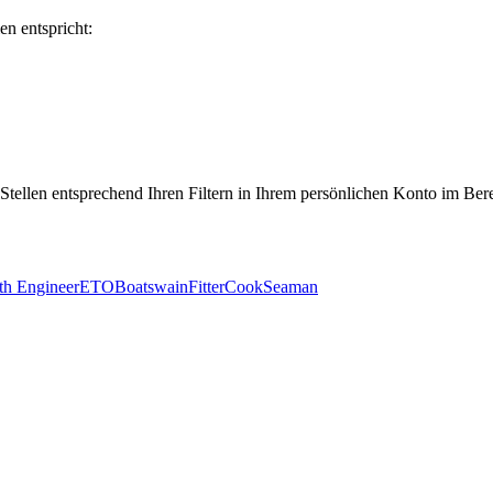
en entspricht:
 Stellen entsprechend Ihren Filtern in Ihrem persönlichen Konto im Ber
th Engineer
ETO
Boatswain
Fitter
Cook
Seaman