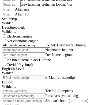
Gewünschtes Gehalt in Dollar, Vor
Alter, aus
Alter, Vor
Schiffstyp
Wählen...
Haupttriebwerk
Wählen...
Electronic engine
Not electronic engine
Alt. Berufsbezeichnung
Nachname beginnt
Der Name beginnt
Ich bin außerhalb der Ukraine
Covid-19 geimpft
Englisch Level
Wählen...
E-Mail (vollständig)
Diplom
Wählen...
Telefon (komplett)
Reisepass (vollständig)
Seaman's book (полностью)