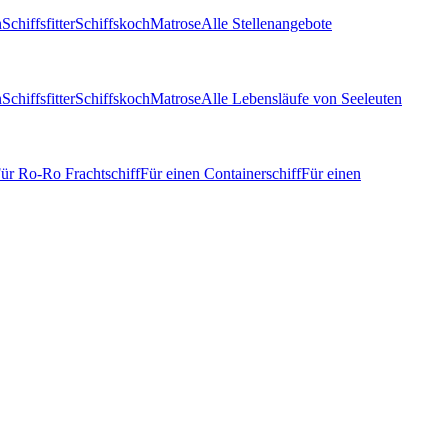
n
Schiffsfitter
Schiffskoch
Matrose
Alle Stellenangebote
n
Schiffsfitter
Schiffskoch
Matrose
Alle Lebensläufe von Seeleuten
ür Ro-Ro Frachtschiff
Für einen Containerschiff
Für einen