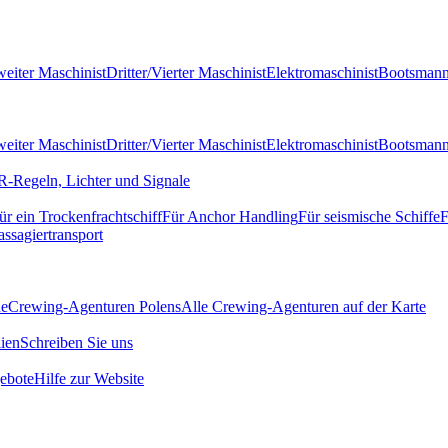
eiter Maschinist
Dritter/Vierter Maschinist
Elektromaschinist
Bootsman
eiter Maschinist
Dritter/Vierter Maschinist
Elektromaschinist
Bootsman
-Regeln, Lichter und Signale
ür ein Trockenfrachtschiff
Für Anchor Handling
Für seismische Schiffe
F
assagiertransport
de
Crewing-Agenturen Polens
Alle Crewing-Agenturen auf der Karte
ien
Schreiben Sie uns
ebote
Hilfe zur Website