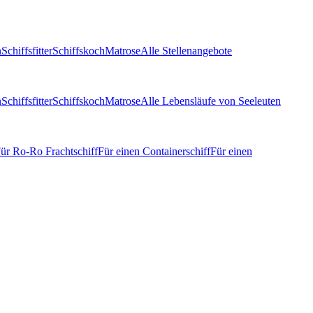
n
Schiffsfitter
Schiffskoch
Matrose
Alle Stellenangebote
n
Schiffsfitter
Schiffskoch
Matrose
Alle Lebensläufe von Seeleuten
ür Ro-Ro Frachtschiff
Für einen Containerschiff
Für einen