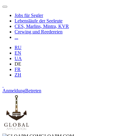
Jobs für Segler
Lebensläufe der Seeleute
CES, Marlins, Mintra, KVR
Crewing und Reedereien
...
RU
EN
UA
DE
FR
ZH
Anmeldung
Betreten