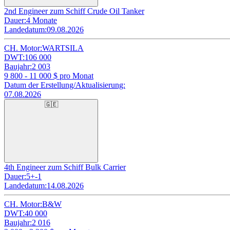
2nd Engineer zum Schiff Crude Oil Tanker
Dauer:
4 Monate
Landedatum:
09.08.2026
CH. Motor:
WARTSILA
DWT:
106 000
Baujahr:
2 003
9 800 - 11 000
$ pro Monat
Datum der Erstellung/Aktualisierung:
07.08.2026
🇬🇪
4th Engineer zum Schiff Bulk Carrier
Dauer:
5+-1
Landedatum:
14.08.2026
CH. Motor:
B&W
DWT:
40 000
Baujahr:
2 016