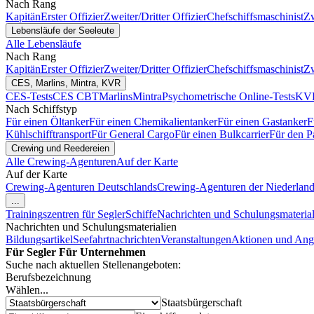
Nach Rang
Kapitän
Erster Offizier
Zweiter/Dritter Offizier
Chefschiffsmaschinist
Zw
Lebensläufe der Seeleute
Alle Lebensläufe
Nach Rang
Kapitän
Erster Offizier
Zweiter/Dritter Offizier
Chefschiffsmaschinist
Zw
CES, Marlins, Mintra, KVR
CES-Tests
CES CBT
Marlins
Mintra
Psychometrische Online-Tests
KVR
Nach Schiffstyp
Für einen Öltanker
Für einen Chemikalientanker
Für einen Gastanker
F
Kühlschifftransport
Für General Cargo
Für einen Bulkcarrier
Für den P
Crewing und Reedereien
Alle Crewing-Agenturen
Auf der Karte
Auf der Karte
Crewing-Agenturen Deutschlands
Crewing-Agenturen der Niederlan
...
Trainingszentren für Segler
Schiffe
Nachrichten und Schulungsmaterial
Nachrichten und Schulungsmaterialien
Bildungsartikel
Seefahrtnachrichten
Veranstaltungen
Aktionen und Ang
Für Segler
Für Unternehmen
Suche nach aktuellen Stellenangeboten:
Berufsbezeichnung
Wählen...
Staatsbürgerschaft