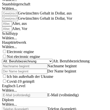
Staatsbürgerschaft
Wählen...
Gewünschtes Gehalt in Dollar, aus
Gewünschtes Gehalt in Dollar, Vor
Alter, aus
Alter, Vor
Schiffstyp
Wählen...
Haupttriebwerk
Wählen...
Electronic engine
Not electronic engine
Alt. Berufsbezeichnung
Nachname beginnt
Der Name beginnt
Ich bin außerhalb der Ukraine
Covid-19 geimpft
Englisch Level
Wählen...
E-Mail (vollständig)
Diplom
Wählen...
Telefon (komplett)