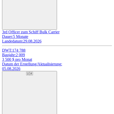
3rd Officer zum Schiff Bulk Carrier
Dauer:
5 Monate
Landedatum:
29.08.2026
DWT:
174 788
Baujahr:
2 009
3 500
$ pro Monat
Datum der Erstellung/Aktualisierung:
05.08.2026
🇺🇦