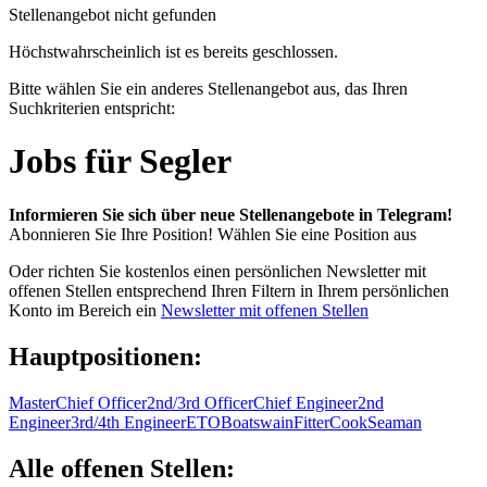
Stellenangebot nicht gefunden
Höchstwahrscheinlich ist es bereits geschlossen.
Bitte wählen Sie ein anderes Stellenangebot aus, das Ihren
Suchkriterien entspricht:
Jobs für Segler
Informieren Sie sich über neue Stellenangebote in Telegram!
Abonnieren Sie Ihre Position!
Wählen Sie eine Position aus
Oder richten Sie kostenlos einen persönlichen Newsletter mit
offenen Stellen entsprechend Ihren Filtern in Ihrem persönlichen
Konto im Bereich ein
Newsletter mit offenen Stellen
Hauptpositionen:
Master
Chief Officer
2nd/3rd Officer
Chief Engineer
2nd
Engineer
3rd/4th Engineer
ETO
Boatswain
Fitter
Cook
Seaman
Alle offenen Stellen: