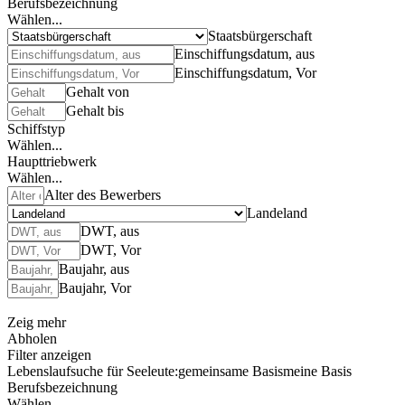
Berufsbezeichnung
Wählen...
Staatsbürgerschaft
Einschiffungsdatum, aus
Einschiffungsdatum, Vor
Gehalt von
Gehalt bis
Schiffstyp
Wählen...
Haupttriebwerk
Wählen...
Alter des Bewerbers
Landeland
DWT, aus
DWT, Vor
Baujahr, aus
Baujahr, Vor
Zeig mehr
Abholen
Filter anzeigen
Lebenslaufsuche für Seeleute:
gemeinsame Basis
meine Basis
Berufsbezeichnung
Wählen...