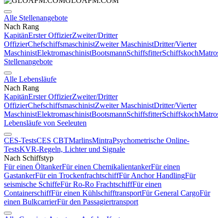
GLOAPM.COM
Alle Stellenangebote
Nach Rang
Kapitän
Erster Offizier
Zweiter/Dritter
Offizier
Chefschiffsmaschinist
Zweiter Maschinist
Dritter/Vierter
Maschinist
Elektromaschinist
Bootsmann
Schiffsfitter
Schiffskoch
Matro
Stellenangebote
Alle Lebensläufe
Nach Rang
Kapitän
Erster Offizier
Zweiter/Dritter
Offizier
Chefschiffsmaschinist
Zweiter Maschinist
Dritter/Vierter
Maschinist
Elektromaschinist
Bootsmann
Schiffsfitter
Schiffskoch
Matro
Lebensläufe von Seeleuten
CES-Tests
CES CBT
Marlins
Mintra
Psychometrische Online-
Tests
KVR-Regeln, Lichter und Signale
Nach Schiffstyp
Für einen Öltanker
Für einen Chemikalientanker
Für einen
Gastanker
Für ein Trockenfrachtschiff
Für Anchor Handling
Für
seismische Schiffe
Für Ro-Ro Frachtschiff
Für einen
Containerschiff
Für einen Kühlschifftransport
Für General Cargo
Für
einen Bulkcarrier
Für den Passagiertransport