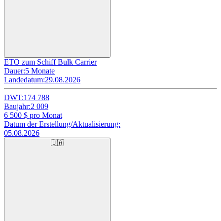
ETO zum Schiff Bulk Carrier
Dauer:
5 Monate
Landedatum:
29.08.2026
DWT:
174 788
Baujahr:
2 009
6 500
$ pro Monat
Datum der Erstellung/Aktualisierung:
05.08.2026
🇺🇦