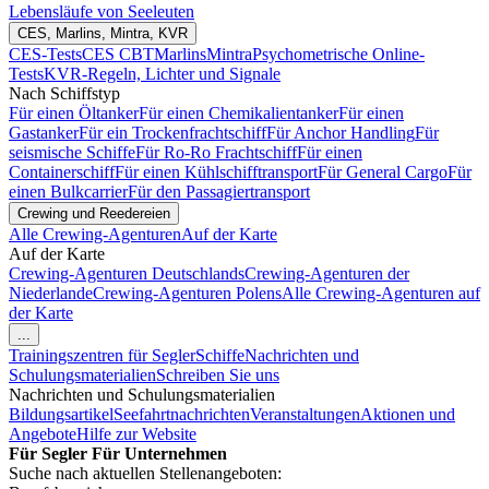
Lebensläufe von Seeleuten
CES, Marlins, Mintra, KVR
CES-Tests
CES CBT
Marlins
Mintra
Psychometrische Online-
Tests
KVR-Regeln, Lichter und Signale
Nach Schiffstyp
Für einen Öltanker
Für einen Chemikalientanker
Für einen
Gastanker
Für ein Trockenfrachtschiff
Für Anchor Handling
Für
seismische Schiffe
Für Ro-Ro Frachtschiff
Für einen
Containerschiff
Für einen Kühlschifftransport
Für General Cargo
Für
einen Bulkcarrier
Für den Passagiertransport
Crewing und Reedereien
Alle Crewing-Agenturen
Auf der Karte
Auf der Karte
Crewing-Agenturen Deutschlands
Crewing-Agenturen der
Niederlande
Crewing-Agenturen Polens
Alle Crewing-Agenturen auf
der Karte
...
Trainingszentren für Segler
Schiffe
Nachrichten und
Schulungsmaterialien
Schreiben Sie uns
Nachrichten und Schulungsmaterialien
Bildungsartikel
Seefahrtnachrichten
Veranstaltungen
Aktionen und
Angebote
Hilfe zur Website
Für Segler
Für Unternehmen
Suche nach aktuellen Stellenangeboten: