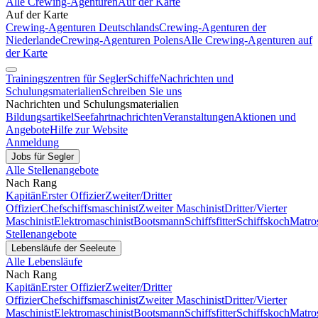
Alle Crewing-Agenturen
Auf der Karte
Auf der Karte
Crewing-Agenturen Deutschlands
Crewing-Agenturen der
Niederlande
Crewing-Agenturen Polens
Alle Crewing-Agenturen auf
der Karte
Trainingszentren für Segler
Schiffe
Nachrichten und
Schulungsmaterialien
Schreiben Sie uns
Nachrichten und Schulungsmaterialien
Bildungsartikel
Seefahrtnachrichten
Veranstaltungen
Aktionen und
Angebote
Hilfe zur Website
Anmeldung
Jobs für Segler
Alle Stellenangebote
Nach Rang
Kapitän
Erster Offizier
Zweiter/Dritter
Offizier
Chefschiffsmaschinist
Zweiter Maschinist
Dritter/Vierter
Maschinist
Elektromaschinist
Bootsmann
Schiffsfitter
Schiffskoch
Matro
Stellenangebote
Lebensläufe der Seeleute
Alle Lebensläufe
Nach Rang
Kapitän
Erster Offizier
Zweiter/Dritter
Offizier
Chefschiffsmaschinist
Zweiter Maschinist
Dritter/Vierter
Maschinist
Elektromaschinist
Bootsmann
Schiffsfitter
Schiffskoch
Matro