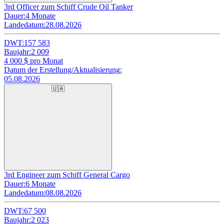
3rd Officer zum Schiff Crude Oil Tanker
Dauer:
4 Monate
Landedatum:
28.08.2026
DWT:
157 583
Baujahr:
2 009
4 000
$ pro Monat
Datum der Erstellung/Aktualisierung:
05.08.2026
🇺🇦
3rd Engineer zum Schiff General Cargo
Dauer:
6 Monate
Landedatum:
08.08.2026
DWT:
67 500
Baujahr:
2 023