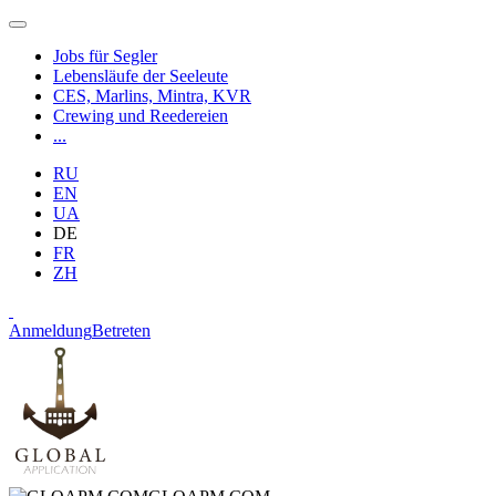
Jobs für Segler
Lebensläufe der Seeleute
CES, Marlins, Mintra, KVR
Crewing und Reedereien
...
RU
EN
UA
DE
FR
ZH
Anmeldung
Betreten