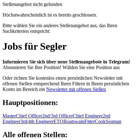
Stellenangebot nicht gefunden
Höchstwahrscheinlich ist es bereits geschlossen.
Bitte wählen Sie ein anderes Stellenangebot aus, das Ihren
Suchkriterien entspricht:
Jobs für Segler
Informieren Sie sich über neue Stellenangebote in Telegram!
Abonnieren Sie Ihre Position!
Wählen Sie eine Position aus
Oder richten Sie kostenlos einen persönlichen Newsletter mit
offenen Stellen entsprechend Ihren Filtern in Ihrem persönlichen
Konto im Bereich ein
Newsletter mit offenen Stellen
Hauptpositionen:
Master
Chief Officer
2nd/3rd Officer
Chief Engineer
2nd
Engineer
3rd/4th Engineer
ETO
Boatswain
Fitter
Cook
Seaman
Alle offenen Stellen: