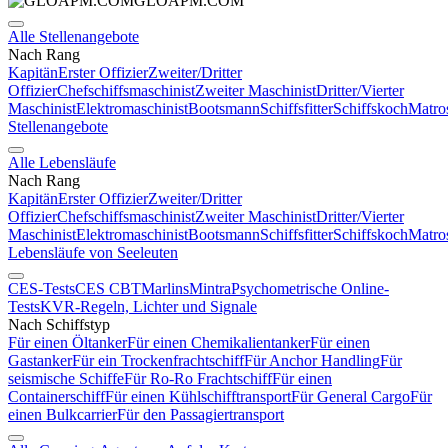
GLOAPM.COM
Alle Stellenangebote
Nach Rang
Kapitän
Erster Offizier
Zweiter/Dritter
Offizier
Chefschiffsmaschinist
Zweiter Maschinist
Dritter/Vierter
Maschinist
Elektromaschinist
Bootsmann
Schiffsfitter
Schiffskoch
Matro
Stellenangebote
Alle Lebensläufe
Nach Rang
Kapitän
Erster Offizier
Zweiter/Dritter
Offizier
Chefschiffsmaschinist
Zweiter Maschinist
Dritter/Vierter
Maschinist
Elektromaschinist
Bootsmann
Schiffsfitter
Schiffskoch
Matro
Lebensläufe von Seeleuten
CES-Tests
CES CBT
Marlins
Mintra
Psychometrische Online-
Tests
KVR-Regeln, Lichter und Signale
Nach Schiffstyp
Für einen Öltanker
Für einen Chemikalientanker
Für einen
Gastanker
Für ein Trockenfrachtschiff
Für Anchor Handling
Für
seismische Schiffe
Für Ro-Ro Frachtschiff
Für einen
Containerschiff
Für einen Kühlschifftransport
Für General Cargo
Für
einen Bulkcarrier
Für den Passagiertransport