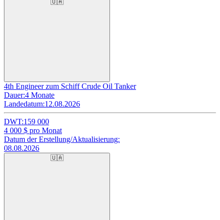
🇺🇦
4th Engineer zum Schiff Crude Oil Tanker
Dauer:
4 Monate
Landedatum:
12.08.2026
DWT:
159 000
4 000
$ pro Monat
Datum der Erstellung/Aktualisierung:
08.08.2026
🇺🇦