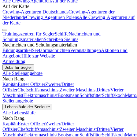
Alle Crewing-Agenturen
Auf der Karte
Auf der Karte
Crewing-Agenturen Deutschlands
Crewing-Agenturen der
Niederlande
Crewing-Agenturen Polens
Alle Crewing-Agenturen auf
der Karte
Trainingszentren für Segler
Schiffe
Nachrichten und
Schulungsmaterialien
Schreiben Sie uns
Nachrichten und Schulungsmaterialien
Bildungsartikel
Seefahrtnachrichten
Veranstaltungen
Aktionen und
Angebote
Hilfe zur Website
Anmeldung
Jobs für Segler
Alle Stellenangebote
Nach Rang
Kapitän
Erster Offizier
Zweiter/Dritter
Offizier
Chefschiffsmaschinist
Zweiter Maschinist
Dritter/Vierter
Maschinist
Elektromaschinist
Bootsmann
Schiffsfitter
Schiffskoch
Matro
Stellenangebote
Lebensläufe der Seeleute
Alle Lebensläufe
Nach Rang
Kapitän
Erster Offizier
Zweiter/Dritter
Offizier
Chefschiffsmaschinist
Zweiter Maschinist
Dritter/Vierter
Maschinist
Elektromaschinist
Bootsmann
Schiffsfitter
Schiffskoch
Matro