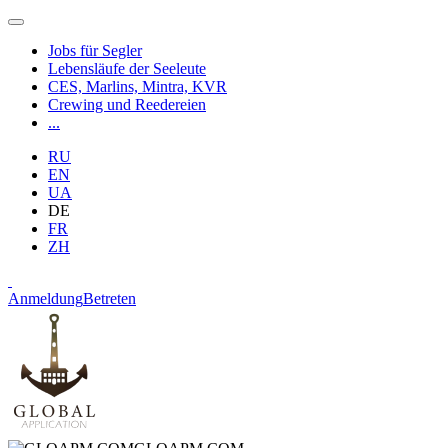
Jobs für Segler
Lebensläufe der Seeleute
CES, Marlins, Mintra, KVR
Crewing und Reedereien
...
RU
EN
UA
DE
FR
ZH
Anmeldung
Betreten