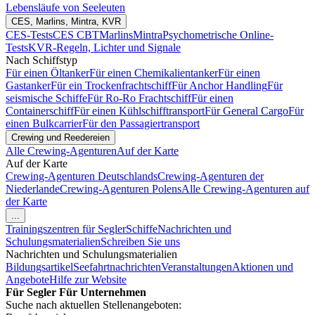
Lebensläufe von Seeleuten
CES, Marlins, Mintra, KVR
CES-Tests
CES CBT
Marlins
Mintra
Psychometrische Online-
Tests
KVR-Regeln, Lichter und Signale
Nach Schiffstyp
Für einen Öltanker
Für einen Chemikalientanker
Für einen
Gastanker
Für ein Trockenfrachtschiff
Für Anchor Handling
Für
seismische Schiffe
Für Ro-Ro Frachtschiff
Für einen
Containerschiff
Für einen Kühlschifftransport
Für General Cargo
Für
einen Bulkcarrier
Für den Passagiertransport
Crewing und Reedereien
Alle Crewing-Agenturen
Auf der Karte
Auf der Karte
Crewing-Agenturen Deutschlands
Crewing-Agenturen der
Niederlande
Crewing-Agenturen Polens
Alle Crewing-Agenturen auf
der Karte
...
Trainingszentren für Segler
Schiffe
Nachrichten und
Schulungsmaterialien
Schreiben Sie uns
Nachrichten und Schulungsmaterialien
Bildungsartikel
Seefahrtnachrichten
Veranstaltungen
Aktionen und
Angebote
Hilfe zur Website
Für Segler
Für Unternehmen
Suche nach aktuellen Stellenangeboten: