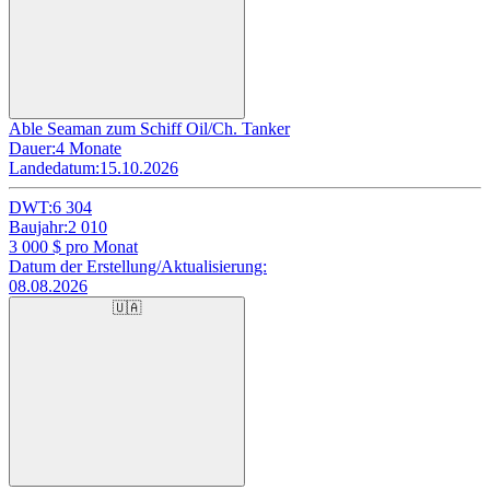
Able Seaman zum Schiff Oil/Ch. Tanker
Dauer:
4 Monate
Landedatum:
15.10.2026
DWT:
6 304
Baujahr:
2 010
3 000
$ pro Monat
Datum der Erstellung/Aktualisierung:
08.08.2026
🇺🇦