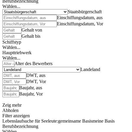
Berufsbezeichnung
Wählen...
Staatsbürgerschaft
Einschiffungsdatum, aus
Einschiffungsdatum, Vor
Gehalt von
Gehalt bis
Schiffstyp
Wählen...
Haupttriebwerk
Wählen...
Alter des Bewerbers
Landeland
DWT, aus
DWT, Vor
Baujahr, aus
Baujahr, Vor
Zeig mehr
Abholen
Filter anzeigen
Lebenslaufsuche für Seeleute:
gemeinsame Basis
meine Basis
Berufsbezeichnung
Wählen...