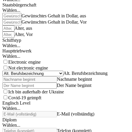
Staatsbürgerschaft
Wählen...
Gewünschtes Gehalt in Dollar, aus
Gewünschtes Gehalt in Dollar, Vor
Alter, aus
Alter, Vor
Schiffstyp
Wählen...
Haupttriebwerk
Wählen...
Electronic engine
Not electronic engine
Alt. Berufsbezeichnung
Nachname beginnt
Der Name beginnt
Ich bin außerhalb der Ukraine
Covid-19 geimpft
Englisch Level
Wählen...
E-Mail (vollständig)
Diplom
Wählen...
Telefon (komplett)