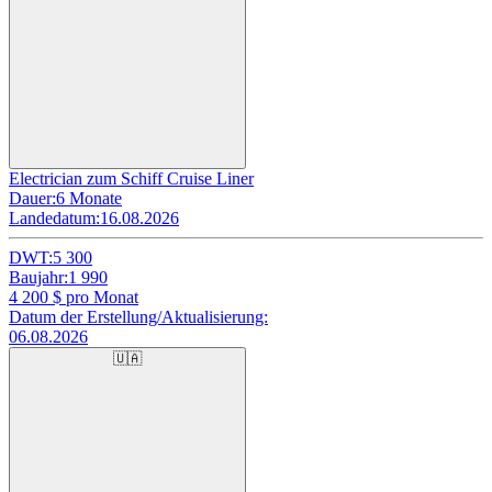
Electrician zum Schiff Cruise Liner
Dauer:
6 Monate
Landedatum:
16.08.2026
DWT:
5 300
Baujahr:
1 990
4 200
$ pro Monat
Datum der Erstellung/Aktualisierung:
06.08.2026
🇺🇦