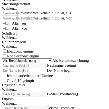
Staatsbürgerschaft
Wählen...
Gewünschtes Gehalt in Dollar, aus
Gewünschtes Gehalt in Dollar, Vor
Alter, aus
Alter, Vor
Schiffstyp
Wählen...
Haupttriebwerk
Wählen...
Electronic engine
Not electronic engine
Alt. Berufsbezeichnung
Nachname beginnt
Der Name beginnt
Ich bin außerhalb der Ukraine
Covid-19 geimpft
Englisch Level
Wählen...
E-Mail (vollständig)
Diplom
Wählen...
Telefon (komplett)