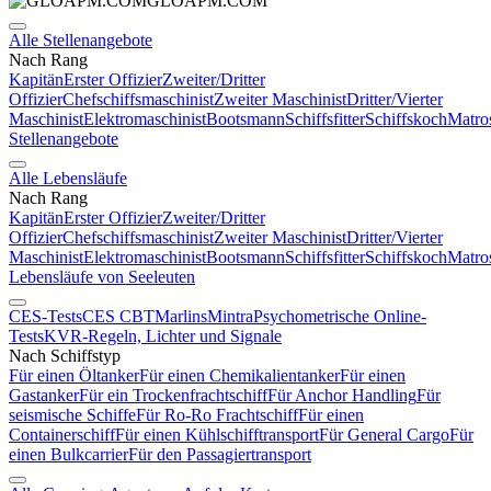
GLOAPM.COM
Alle Stellenangebote
Nach Rang
Kapitän
Erster Offizier
Zweiter/Dritter
Offizier
Chefschiffsmaschinist
Zweiter Maschinist
Dritter/Vierter
Maschinist
Elektromaschinist
Bootsmann
Schiffsfitter
Schiffskoch
Matro
Stellenangebote
Alle Lebensläufe
Nach Rang
Kapitän
Erster Offizier
Zweiter/Dritter
Offizier
Chefschiffsmaschinist
Zweiter Maschinist
Dritter/Vierter
Maschinist
Elektromaschinist
Bootsmann
Schiffsfitter
Schiffskoch
Matro
Lebensläufe von Seeleuten
CES-Tests
CES CBT
Marlins
Mintra
Psychometrische Online-
Tests
KVR-Regeln, Lichter und Signale
Nach Schiffstyp
Für einen Öltanker
Für einen Chemikalientanker
Für einen
Gastanker
Für ein Trockenfrachtschiff
Für Anchor Handling
Für
seismische Schiffe
Für Ro-Ro Frachtschiff
Für einen
Containerschiff
Für einen Kühlschifftransport
Für General Cargo
Für
einen Bulkcarrier
Für den Passagiertransport