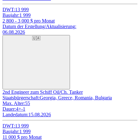
DWT:
13 999
Baujahr:
1 999
2 800 - 3 000
$ pro Monat
Datum der Erstellung/Aktualisierung:
06.08.2026
🇺🇦
2nd Engineer zum Schiff Oil/Ch. Tanker
Staatsbürgerschaft:
Georgia, Greece, Romania, Bulgaria
Max. Alter:
55
Dauer:
4+-1
Landedatum:
15.08.2026
DWT:
13 999
Baujahr:
1 999
11 000
$ pro Monat