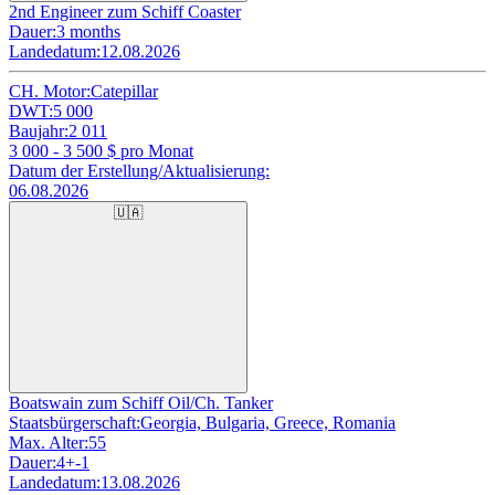
2nd Engineer zum Schiff Coaster
Dauer:
3 months
Landedatum:
12.08.2026
CH. Motor:
Catepillar
DWT:
5 000
Baujahr:
2 011
3 000 - 3 500
$ pro Monat
Datum der Erstellung/Aktualisierung:
06.08.2026
🇺🇦
Boatswain zum Schiff Oil/Ch. Tanker
Staatsbürgerschaft:
Georgia, Bulgaria, Greece, Romania
Max. Alter:
55
Dauer:
4+-1
Landedatum:
13.08.2026