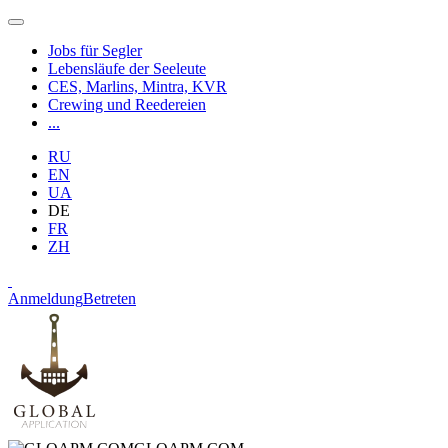
Jobs für Segler
Lebensläufe der Seeleute
CES, Marlins, Mintra, KVR
Crewing und Reedereien
...
RU
EN
UA
DE
FR
ZH
Anmeldung
Betreten