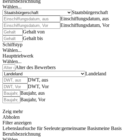
Berufsbezeichnung
Wählen...
Staatsbürgerschaft
Einschiffungsdatum, aus
Einschiffungsdatum, Vor
Gehalt von
Gehalt bis
Schiffstyp
Wählen...
Haupttriebwerk
Wählen...
Alter des Bewerbers
Landeland
DWT, aus
DWT, Vor
Baujahr, aus
Baujahr, Vor
Zeig mehr
Abholen
Filter anzeigen
Lebenslaufsuche für Seeleute:
gemeinsame Basis
meine Basis
Berufsbezeichnung
Wählen...