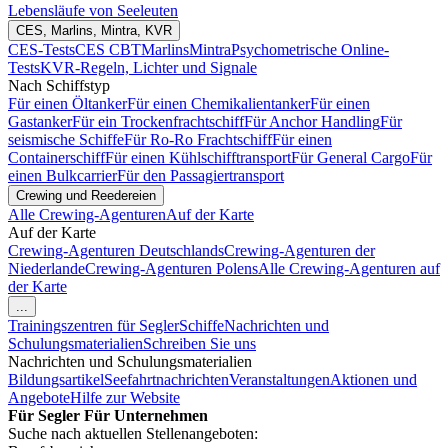
Lebensläufe von Seeleuten
CES, Marlins, Mintra, KVR
CES-Tests
CES CBT
Marlins
Mintra
Psychometrische Online-
Tests
KVR-Regeln, Lichter und Signale
Nach Schiffstyp
Für einen Öltanker
Für einen Chemikalientanker
Für einen
Gastanker
Für ein Trockenfrachtschiff
Für Anchor Handling
Für
seismische Schiffe
Für Ro-Ro Frachtschiff
Für einen
Containerschiff
Für einen Kühlschifftransport
Für General Cargo
Für
einen Bulkcarrier
Für den Passagiertransport
Crewing und Reedereien
Alle Crewing-Agenturen
Auf der Karte
Auf der Karte
Crewing-Agenturen Deutschlands
Crewing-Agenturen der
Niederlande
Crewing-Agenturen Polens
Alle Crewing-Agenturen auf
der Karte
...
Trainingszentren für Segler
Schiffe
Nachrichten und
Schulungsmaterialien
Schreiben Sie uns
Nachrichten und Schulungsmaterialien
Bildungsartikel
Seefahrtnachrichten
Veranstaltungen
Aktionen und
Angebote
Hilfe zur Website
Für Segler
Für Unternehmen
Suche nach aktuellen Stellenangeboten: