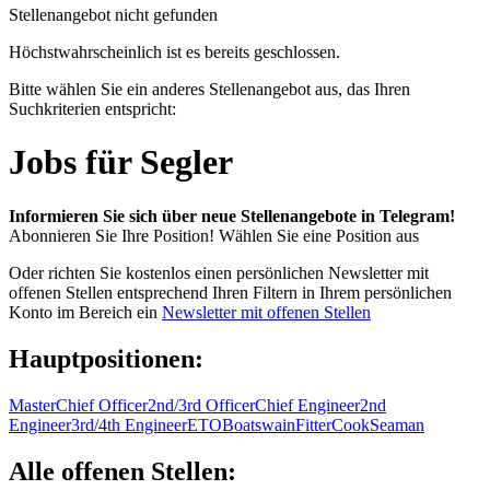
Stellenangebot nicht gefunden
Höchstwahrscheinlich ist es bereits geschlossen.
Bitte wählen Sie ein anderes Stellenangebot aus, das Ihren
Suchkriterien entspricht:
Jobs für Segler
Informieren Sie sich über neue Stellenangebote in Telegram!
Abonnieren Sie Ihre Position!
Wählen Sie eine Position aus
Oder richten Sie kostenlos einen persönlichen Newsletter mit
offenen Stellen entsprechend Ihren Filtern in Ihrem persönlichen
Konto im Bereich ein
Newsletter mit offenen Stellen
Hauptpositionen:
Master
Chief Officer
2nd/3rd Officer
Chief Engineer
2nd
Engineer
3rd/4th Engineer
ETO
Boatswain
Fitter
Cook
Seaman
Alle offenen Stellen: