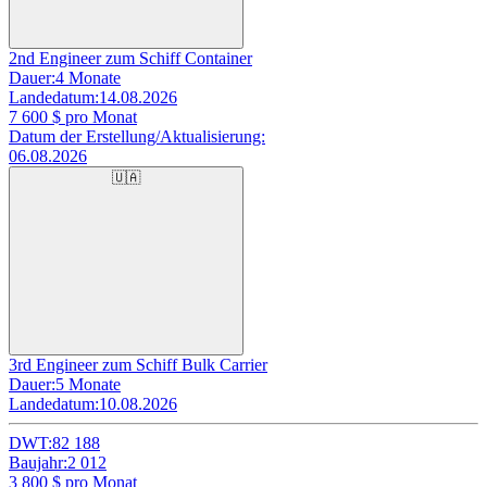
2nd Engineer zum Schiff Container
Dauer:
4 Monate
Landedatum:
14.08.2026
7 600
$ pro Monat
Datum der Erstellung/Aktualisierung:
06.08.2026
🇺🇦
3rd Engineer zum Schiff Bulk Carrier
Dauer:
5 Monate
Landedatum:
10.08.2026
DWT:
82 188
Baujahr:
2 012
3 800
$ pro Monat