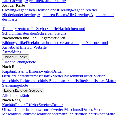
Alle Crewing-Agenturen
Auf der Karte
Auf der Karte
Crewing-Agenturen Deutschlands
Crewing-Agenturen der
Niederlande
Crewing-Agenturen Polens
Alle Crewing-Agenturen auf
der Karte
Trainingszentren für Segler
Schiffe
Nachrichten und
Schulungsmaterialien
Schreiben Sie uns
Nachrichten und Schulungsmaterialien
Bildungsartikel
Seefahrtnachrichten
Veranstaltungen
Aktionen und
Angebote
Hilfe zur Website
Anmeldung
Jobs für Segler
Alle Stellenangebote
Nach Rang
Kapitän
Erster Offizier
Zweiter/Dritter
Offizier
Chefschiffsmaschinist
Zweiter Maschinist
Dritter/Vierter
Maschinist
Elektromaschinist
Bootsmann
Schiffsfitter
Schiffskoch
Matro
Stellenangebote
Lebensläufe der Seeleute
Alle Lebensläufe
Nach Rang
Kapitän
Erster Offizier
Zweiter/Dritter
Offizier
Chefschiffsmaschinist
Zweiter Maschinist
Dritter/Vierter
Maschinist
Elektromaschinist
Bootsmann
Schiffsfitter
Schiffskoch
Matro